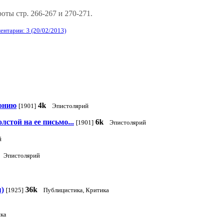
ты стр. 266-267 и 270-271.
ентарии: 3 (20/02/2013)
тонию
4k
[1901]
Эпистолярий
стой на ее письмо...
6k
[1901]
Эпистолярий
й
Эпистолярий
я)
36k
[1925]
Публицистика, Критика
ка