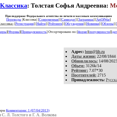
Классика
: Толстая Софья Андреевна:
М
При поддержке Федерального агентства по печати и массовым коммуникациям
Переводы
|Классика| [
Современная
] [
Самиздат
] [
Заграница
] [
ArtOfWar
]
Классика:
[
Регистрация
]
[
Найти
] [
Рейтинги
] [
Обсуждения
] [
Новинки
] [
Обзоры
] [
анры
][
Формы
][
Принадлежность
]
Отсортировано по:[
форме
][
популярности
][
дат
Aдpeс:
bmn@lib.ru
Даты жизни:
22/08/1844 
Обновлялось:
14/08/202
Обьем:
3126k/14
Рейтинг:
7.07*30
Посетителей:
2715
Принадлежность:
Русск
ары
Комментарии: 1 (07/04/2013)
С. Л. Толстого и Г. А. Волкова