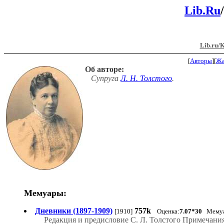
Lib.Ru
/
Lib.ru/
[
Авторы
][
Ж
Об авторе:
Cупруга
Л. Н. Толстого
.
Мемуары:
Дневники (1897-1909)
757k
[1910]
Оценка:
7.07*30
Мему
Редакция и предисловие С. Л. Толстого Примечания 