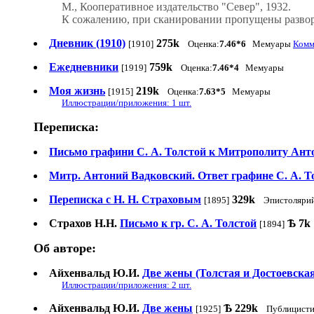
М., Кооперативное издательство "Север", 1932.
К сожалению, при сканировании пропущены разворо
Дневник (1910)
275k
[1910]
Оценка:
7.46*6
Мемуары
Комм
Ежедневники
759k
[1919]
Оценка:
7.46*4
Мемуары
Моя жизнь
219k
[1915]
Оценка:
7.63*5
Мемуары
Иллюстрации/приложения: 1 шт.
Переписка:
Письмо графини С. А. Толстой к Митрополиту Ан
Митр. Антоний Вадковский. Ответ графине С. А. Тол
Переписка с Н. Н. Страховым
329k
[1895]
Эпистоляри
Страхов Н.Н.
Письмо к гр. С. А. Толстой
Ѣ
7k
[1894]
Об авторе:
Айхенвальд Ю.И.
Две жены (Толстая и Достоевска
Иллюстрации/приложения: 2 шт.
Айхенвальд Ю.И.
Две жены
Ѣ
229k
[1925]
Публицисти