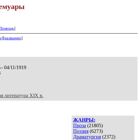
емуары
Помощь
]
е
][
названию
]
-- 04/11/1919
3
ая литература XIX в.
ЖАНРЫ:
Проза
(21805)
Поэзия
(6273)
Драматургия
(2372)