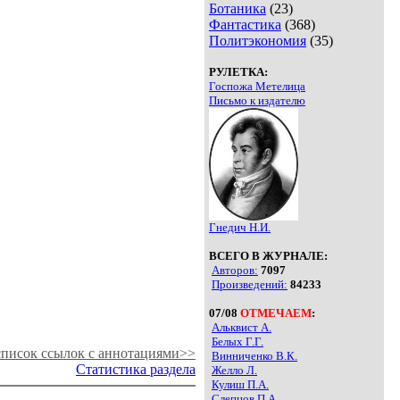
Ботаника
(23)
Фантастика
(368)
Политэкономия
(35)
РУЛЕТКА:
Госпожа Метелица
Письмо к издателю
Гнедич Н.И.
ВСЕГО В ЖУРНАЛЕ:
Авторов:
7097
Произведений:
84233
07/08
ОТМЕЧАЕМ
:
Альквист А.
Белых Г.Г.
писок ссылок с аннотациями>>
Винниченко В.К.
Статистика раздела
Желло Л.
Кулиш П.А.
Слепцов П.А.