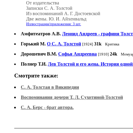
От издательства
Записки С. А. Толстой
Из воспоминаний А. Г. Достоевской
Две жены. Ю. И. Айхенвальд
Иллюстрации/приложения: 3 шт.
Амфитеатров А.В.
Леонид Андреев - графиня Толс
Горький М.
О С. А. Толстой
31k
[1924]
Критика
Дорошевич В.М.
Софья Андреевна
24k
[1910]
Мемуа
Полнер Т.И.
Лев Толстой и его жена. История одно
Смотрите также:
С. А. Толстая в Википедии
Воспоминания дочери Т. Л. Сухотиной-Толстой
С. А. Берс - брат автора.