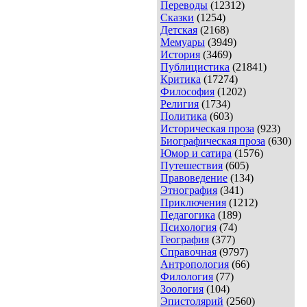
Переводы
(12312)
Сказки
(1254)
Детская
(2168)
Мемуары
(3949)
История
(3469)
Публицистика
(21841)
Критика
(17274)
Философия
(1202)
Религия
(1734)
Политика
(603)
Историческая проза
(923)
Биографическая проза
(630)
Юмор и сатира
(1576)
Путешествия
(605)
Правоведение
(134)
Этнография
(341)
Приключения
(1212)
Педагогика
(189)
Психология
(74)
География
(377)
Справочная
(9797)
Антропология
(66)
Филология
(77)
Зоология
(104)
Эпистолярий
(2560)