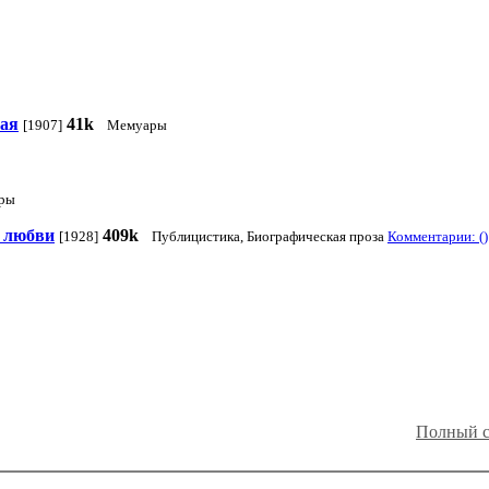
тая
41k
[1907]
Мемуары
ры
й любви
409k
[1928]
Публицистика, Биографическая проза
Комментарии: ()
Полный с