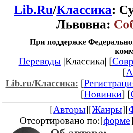
Lib.Ru
/
Классика
: С
Львовна:
Со
При поддержке Федеральног
ком
Переводы
|Классика| [
Совр
[
A
[
Регистраци
Lib.ru/Классика:
[
Новинки
] [
[
Авторы
][
Жанры
][
Отсортировано по:[
форме
Об авторе: