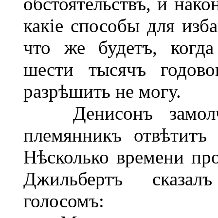
обстоятельствъ, и нако
какіе способы для изба
что же будетъ, когд
шести тысячъ годово
разрѣшить не могу.
Денисонъ замолча
племянникъ отвѣтитъ 
Нѣсколько времени про
Джильбертъ сказал
голосомъ: