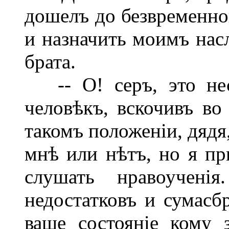
дошелъ до безвременно
и назначить моимъ нас
брата.
-- О! серъ, это нес
человѣкъ, вскочивъ во 
такомъ положеніи, дядя
мнѣ или нѣтъ, но я пр
слушать нравоучені
недостатковъ и сумасб
ваше состояніе кому 