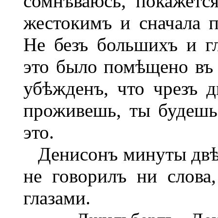
сомнѣваюсь, покажетс
жестокимъ и сначала 
Не безъ большихъ и г
это было помѣщено въ 
убѣжденъ, что чрезъ д
проживешь, ты будешь
это.
Денисонъ минуты двѣ 
не говорилъ ни слова
глазами.