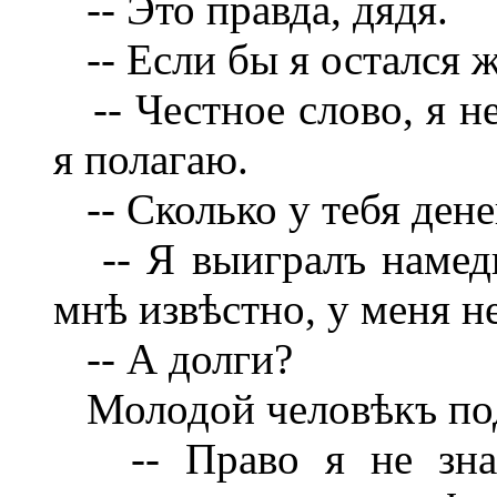
-- Это правда, дядя.
-- Если бы я остался ж
-- Честное слово, я н
я полагаю.
-- Сколько у тебя дене
-- Я выигралъ намедн
мнѣ извѣстно, у меня н
-- А долги?
Молодой человѣкъ по
-- Право я не знаю