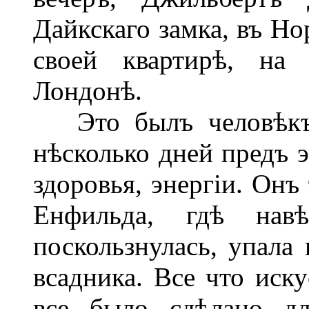
Дайкскаго замка, въ Но
своей квартирѣ, на 
Лондонѣ.
Это былъ человѣкъ л
нѣсколько дней предъ 
здоровья, энергіи. Онъ
Енфильда, гдѣ нав
поскользнулась, упала 
всадника. Все что иску
все было сдѣлано дл