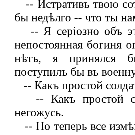
-- Истративъ твою сот
бы недѣлго -- что ты н
-- Я серіозно объ э
непостоянная богиня о
нѣтъ, я принялся б
поступилъ бы въ военн
-- Какъ простой солда
-- Какъ простой сол
негожусь.
-- Но теперь все измѣ