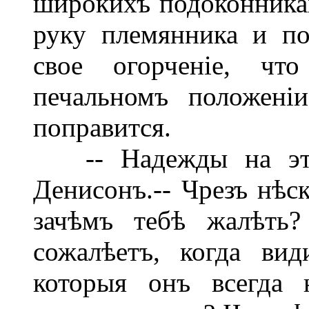
широкихъ подоконника
руку племянника и по
свое огорченіе, ч
печальномъ положені
поправится.
-- Надежды на это 
Денисонъ.-- Чрезъ нѣск
зачѣмъ тебѣ жалѣть?
сожалѣетъ, когда вид
которыя онъ всегда 