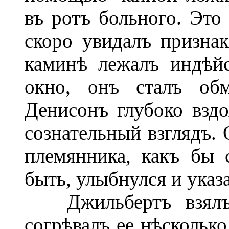
въ ротъ больного. Это
скоро увидалъ призна
каминѣ лежалъ индѣйс
окно, онъ сталъ обм
Денисонъ глубоко вздо
сознательный взглядъ.
племянника, какъ бы 
быть, улыбнулся и указа
Джильбертъ взялъ 
согрѣвалъ ее нѣсколько