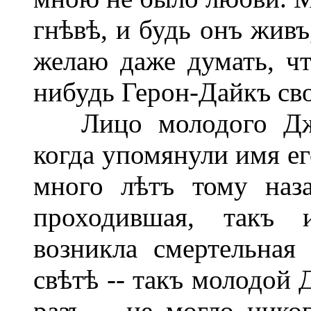
гнѣвѣ, и будь онъ живъ
желаю даже думать, чт
нибудь Герон-Дайкъ св
Лицо молодого Джил
когда упомянули имя ег
много лѣтъ тому наз
проходившая, такъ
возникла смертельная
свѣтѣ -- такъ молодой 
разъ -- не могло нико