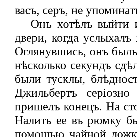
васъ, серъ, не упоминат
Онъ хотѣлъ выйти из
двери, когда услыхалъ 
Оглянувшись, онъ былъ
нѣсколько секундъ сдѣ
были тусклы, блѣдност
Джильбертъ серіозно
пришелъ конецъ. На сто
Налить ее въ рюмку б
помощью чайной ложки