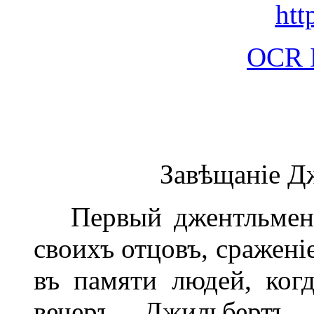
http
OCR
Завѣщаніе Д
Первый джентльменъ 
своихъ отцовъ, сражені
въ памяти людей, ког
вечеръ, Джильбертъ 