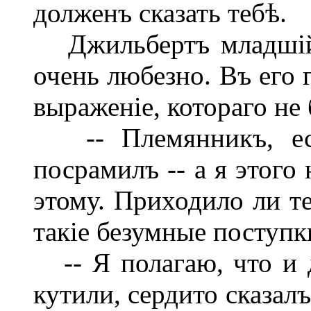
долженъ сказать тебѣ.
Джильбертъ младшій 
очень любезно. Въ его 
выраженіе, котораго не
-- Племянникъ, есл
посрамилъ -- а я этого
этому. Приходило ли те
такіе безумные поступк
-- Я полагаю, что и 
кутили, сердито сказал