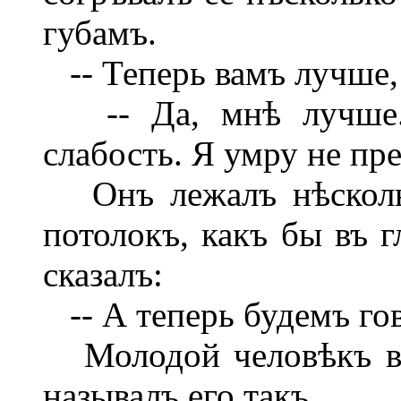
губамъ.
-- Теперь вамъ лучше, 
-- Да, мнѣ лучше. 
слабость. Я умру не пр
Онъ лежалъ нѣскольк
потолокъ, какъ бы въ 
сказалъ:
-- А теперь будемъ гов
Молодой человѣкъ взд
называлъ его такъ.