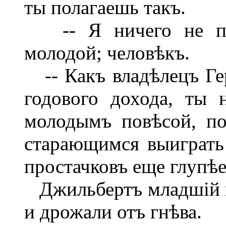
ты полагаешь такъ.
-- Я ничего не пола
молодой; человѣкъ.
-- Какъ владѣлецъ Ге
годового дохода, ты
молодымъ повѣсой, п
старающимся выиграть 
простачковъ еще глупѣе
Джильбертъ младшій в
и дрожали отъ гнѣва.