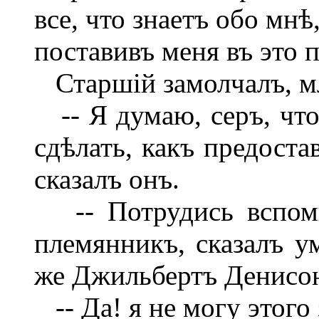
все, что знаетъ обо мн
поставивъ меня въ это 
Старшій замолчалъ, мл
-- Я думаю, серъ, что
сдѣлать, какъ предоста
сказалъ онъ.
-- Потрудись вспомн
племянникъ, сказалъ у
же Джильбертъ Денисон
-- Да! я не могу этого 