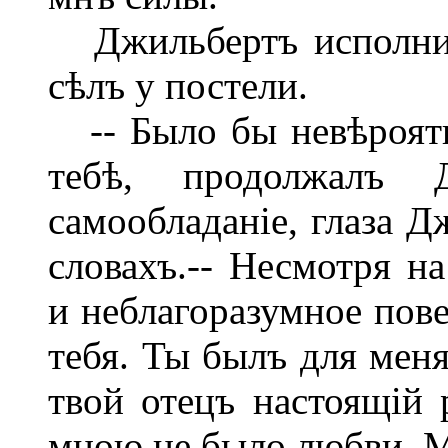
Джильбертъ исполнилъ
сѣлъ у постели.
-- Было бы невѣроятно
тебѣ, продолжалъ 
самообладаніе, глаза Д
словахъ.-- Несмотря н
и неблагоразумное пове
тебя. Ты былъ для меня
твой отецъ настоящій
мною не было любви. М