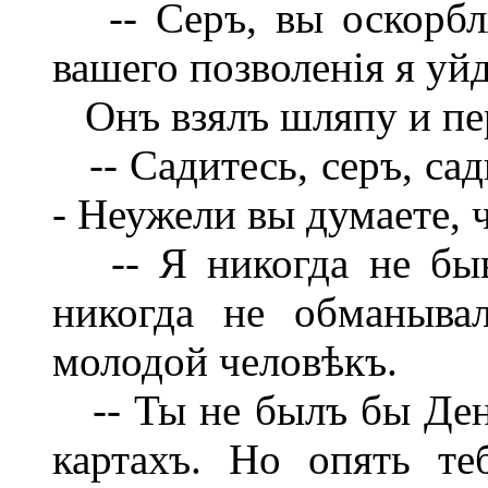
-- Серъ, вы оскорбляе
вашего позволенія я уйд
Онъ взялъ шляпу и пе
-- Садитесь, серъ, сад
- Неужели вы думаете, ч
-- Я никогда не быв
никогда не обманывал
молодой человѣкъ.
-- Ты не былъ бы Ден
картахъ. Но опять те