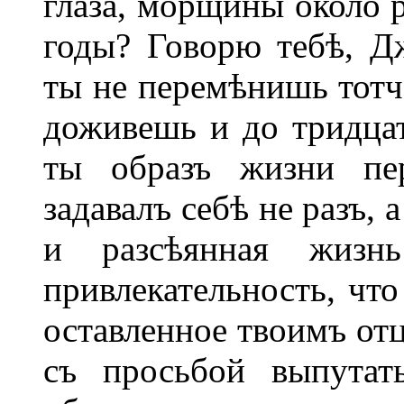
глаза, морщины около р
годы? Говорю тебѣ, Д
ты не перемѣнишь тотча
доживешь и до тридцат
ты образъ жизни пе
задавалъ себѣ не разъ, 
и разсѣянная жизн
привлекательность, что
оставленное твоимъ отц
съ просьбой выпутат