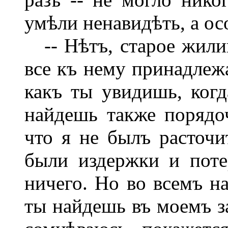
умѣли ненавидѣть, а ос
-- Нѣтъ, старое жилищ
все къ нему принадлеж
какъ ты увидишь, когд
найдешь также порядо
что я не былъ расточи
были издержки и поте
ничего. Но во всемъ на
ты найдешь въ моемъ за