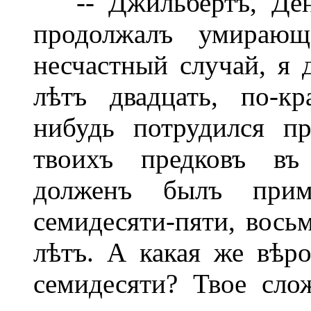
-- Джильбертъ, Дени
продолжалъ умирающ
несчастный случай, я
лѣтъ двадцать, по-к
нибудь потрудился п
твоихъ предковъ въ
долженъ былъ прим
семидесяти-пяти, восьм
лѣтъ. А какая же вѣр
семидесяти? Твое сло