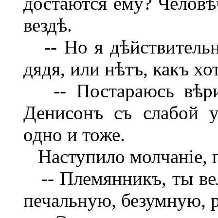
достаются ему? Человѣч
вездѣ.
-- Но я дѣйствительн
дядя, или нѣтъ, какъ хо
-- Постараюсь вѣрит
Денисонъ съ слабой у
одно и тоже.
Наступило молчаніе, 
-- Племянникъ, ты вел
печальную, безумную, 