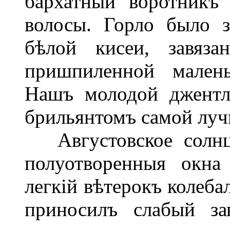
бархатный воротникъ
волосы. Горло было 
бѣлой кисеи, завяз
пришпиленной малень
Нашъ молодой джентл
брильянтомъ самой луч
Августовское солнце
полуотворенныя окна
легкій вѣтерокъ колеба
приносилъ слабый за