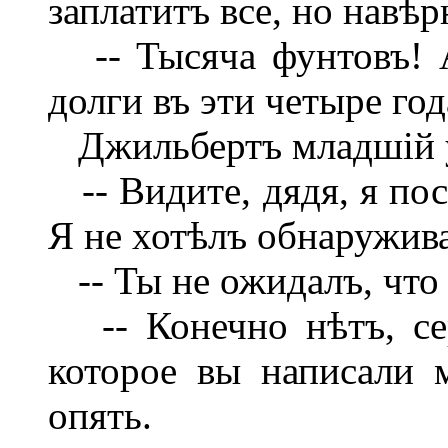
заплатитъ все, но навѣр
-- Тысяча фунтовъ! А
долги въ эти четыре год
Джильбертъ младшій 
-- Видите, дядя, я по
Я не хотѣлъ обнаружива
-- Ты не ожидалъ, что 
-- Конечно нѣтъ, сер
которое вы написали 
опять.