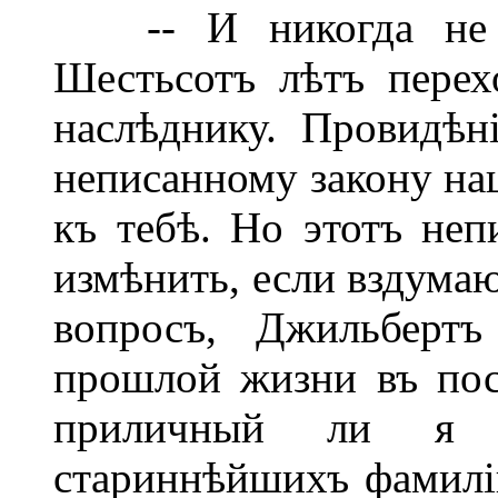
-- И никогда не бы
Шестьсотъ лѣтъ перех
наслѣднику. Провидѣн
неписанному закону на
къ тебѣ. Но этотъ не
измѣнить, если вздумаю
вопросъ, Джильберт
прошлой жизни въ пос
приличный ли я п
стариннѣйшихъ фамилі