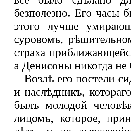
безполезно. Его часы б
этого лучше умирающ
суровомъ, рѣшительно
страха приближающейс
а Денисоны никогда не 
Возлѣ его постели си
и наслѣдникъ, котораг
былъ молодой человѣк
лицомъ, которое, при