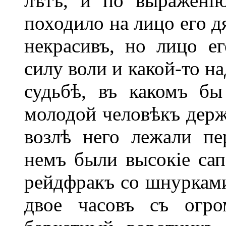
лѣтъ, и по выражені
походило на лицо его 
некрасивъ, но лицо е
силу воли и какой-то 
судьбѣ, въ какомъ бы
молодой человѣкъ держа
возлѣ него лежали пе
немъ были высокіе сап
рейдфракъ со шнурками
двое часовъ съ огро