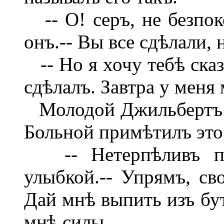
-- О! серъ, не безпок
онъ.-- Вы все сдѣлали,
-- Но я хочу тебѣ сказ
сдѣлалъ. Завтра у меня
Молодой Джильбертъ т
Больной примѣтилъ это.
-- Нетерпѣливъ по 
улыбкой.-- Упрямъ, св
Дай мнѣ выпить изъ бу
мнѣ силы.