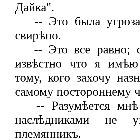
Дайка".
-- Это была угроза,
свирѣпо.
-- Это все равно; с
извѣстно что я имѣю
тому, кого захочу наз
самому постороннему ч
-- Разумѣется мнѣ и
наслѣдниками не ук
племянникъ.