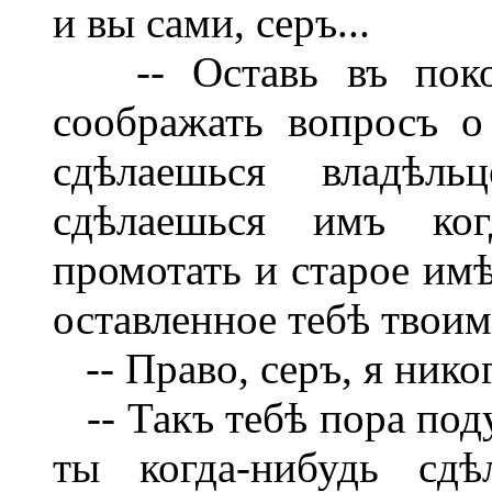
и вы сами, серъ...
-- Оставь въ поко
соображать вопросъ о
сдѣлаешься владѣль
сдѣлаешься имъ ког
промотать и старое имѣ
оставленное тебѣ твои
-- Право, серъ, я нико
-- Такъ тебѣ пора поду
ты когда-нибудь сдѣ