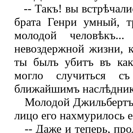
-- Такъ! вы встрѣчали
брата Генри умный, 
молодой человѣкъ.
невоздержной жизни, 
ты былъ убитъ въ как
могло случиться с
ближайшимъ наслѣдник
Молодой Джильбертъ т
лицо его нахмурилось 
-- Даже и теперь, прод