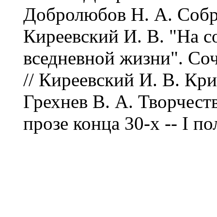
Добролюбов Н. А. Собр. с
Киреевский И. В. "На 
вседневной жизни". Соч
//
Киреевский И. В. Крит
Грехнев В. А. Творчест
прозе конца 30-х -- I п