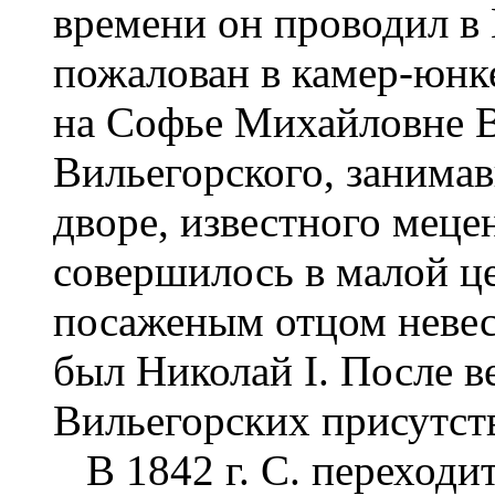
времени он проводил в 
пожалован в камер-юнке
на Софье Михайловне В
Вильегорского, занима
дворе, известного меце
совершилось в малой ц
посаженым отцом неве
был Николай I. После в
Вильегорских присутств
В 1842 г. С. переходит