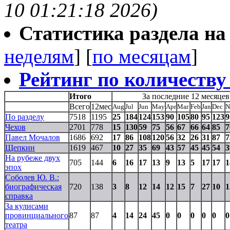
10 01:21:18 2026)
Статистика раздела на t
неделям
] [
по месяцам
]
Рейтинг по количеству
Итого
За последние 12 месяцев
Всего
12мес
Aug
Jul
Jun
May
Apr
Mar
Feb
Jan
Dec
N
По разделу
7518
1195
25
184
124
153
90
105
80
95
123
9
Чехов
2701
778
15
130
59
75
56
67
66
64
85
7
Павел Мочалов
1686
692
17
86
108
120
56
32
26
31
87
7
Щепкин
1619
467
10
27
35
69
43
57
45
45
54
3
На рубеже двух
705
144
6
16
17
13
9
13
5
17
17
1
эпох
Соболев Ю. В.:
биографическая
720
138
3
8
12
14
12
15
7
27
10
1
справка
За кулисами
провинциального
87
87
4
14
24
45
0
0
0
0
0
0
театра