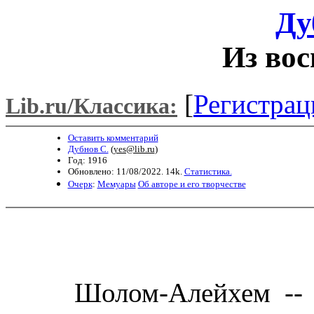
Ду
Из во
[
Регистрац
Lib.ru/Классика:
Оставить комментарий
Дубнов С.
(
yes@lib.ru
)
Год: 1916
Обновлено: 11/08/2022. 14k.
Статистика.
Очерк
:
Мемуары
Об авторе и его творчестве
Шолом-Алейхем -- пи