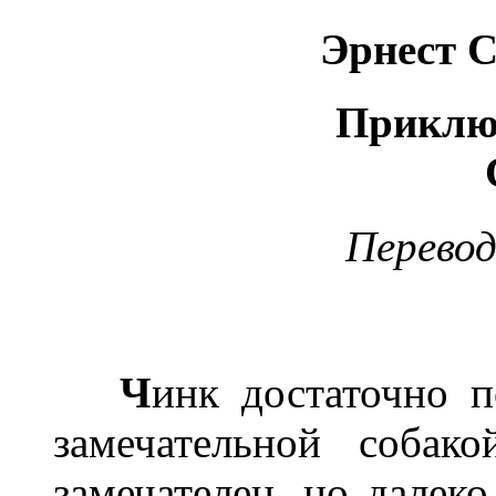
Эрнест 
Приклю
Перевод
Ч
инк достаточно п
замечательной собак
замечателен, но далеко