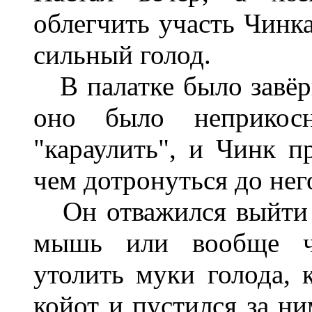
облегчить участь Чинка
сильный голод.
В палатке было завёрн
оно было неприкосн
"караулить", и Чинк п
чем дотронуться до нег
Он отважился выйти н
мышь или вообще чт
утолить муки голода, 
койот и пустился за н