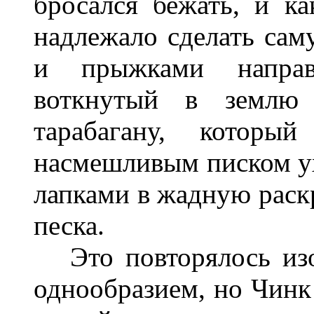
бросался бежать, и ка
надлежало сделать сам
и прыжками направ
воткнутый в землю 
тарабагану, котор
насмешливым писком ух
лапками в жадную раск
песка.
Это повторялось изо
однообразием, но Чинк 