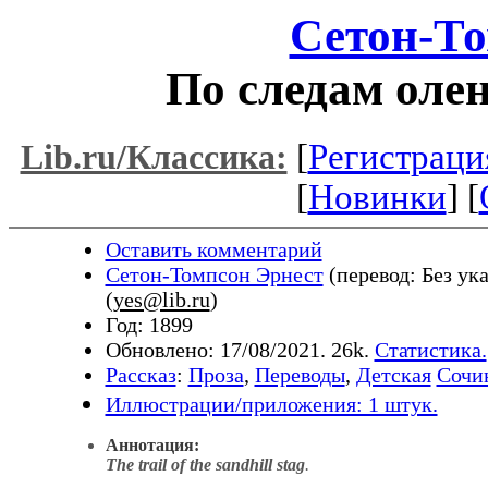
Сетон-То
По следам оле
[
Регистраци
Lib.ru/Классика:
[
Новинки
] [
Оставить комментарий
Сетон-Томпсон Эрнест
(перевод: Без ук
(
yes@lib.ru
)
Год: 1899
Обновлено: 17/08/2021. 26k.
Статистика.
Рассказ
:
Проза
,
Переводы
,
Детская
Сочи
Иллюстрации/приложения: 1 штук.
Аннотация:
The trail of the sandhill stag
.