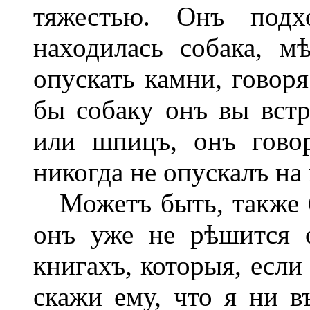
тяжестью. Онъ подх
находилась собака, м
опускать камни, говоря
бы собаку онъ вы встр
или шпицъ, онъ гово
никогда не опускалъ на
Можетъ быть, также б
онъ уже не рѣшится 
книгахъ, которыя, если
скажи ему, что я ни в