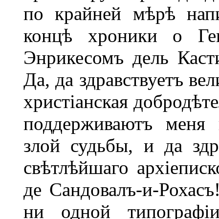
по крайней мѣрѣ нап
концѣ хроники о Ген
Энрикесомъ дель Касти
Да, да здравствуетъ ве
христіанская добродѣте
поддерживаютъ меня 
злой судьбы, и да здр
свѣтлѣйшаго архіеписк
де Сандовалъ-и-Рохасъ
ни одной типографі