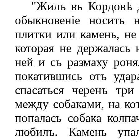
"Жилъ въ Кордовѣ др
обыкновеніе носить 
плитки или камень, не 
которая не держалась 
ней и съ размаху роня
покатившись отъ удар
спасаться черенъ три
между собаками, на ко
попалась собака колпа
любилъ. Камень упа