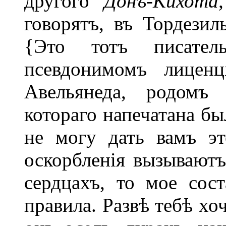
другого
Донъ-Кихот
говорятъ, въ Тордезил
{Это тотъ писател
псевдонимомъ лиценц
Авельянеда, родомъ 
котораго напечатана бы
не могу дать вамъ эт
оскорбленія вызывают
сердцахъ, то мое сост
правила. Развѣ тебѣ хоч