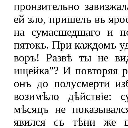
пронзительно завизжал
ей зло, пришелъ въ яро
на сумасшедшаго и п
пятокъ. При каждомъ уд
воръ! Развѣ ты не ви
ищейка"? И повторяя р
онъ до полусмерти из
возимѣло дѣйствіе: 
мѣсяцъ не показывалс
явился съ тѣни же 