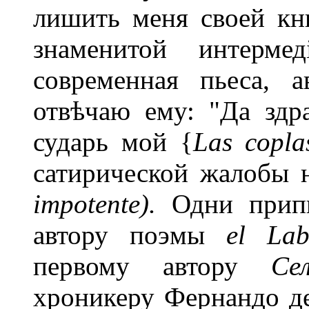
лишить меня своей кни
знаменитой интерм
современная пьеса, а
отвѣчаю ему: "Да здр
сударь мой {
Las copl
сатирической жалобы 
impotente).
Одни прип
автору поэмы
el Lab
первому автору
Се
хроникеру Фернандо де