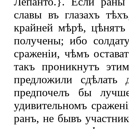
Лепанто.}. Если раны
славы въ глазахъ тѣхъ
крайней мѣрѣ, цѣнятъ 
получены; ибо солдат
сраженіи, чѣмъ остава
такъ проникнутъ эти
предложили сдѣлать 
предпочелъ бы лучше
удивительномъ сражені
ранъ, не бывъ участник