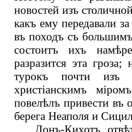
новостей изъ столичной
какъ ему передавали за
въ походъ съ большимъ
состоитъ ихъ намѣр
разразится эта гроза; 
турокъ почти изъ 
христіанскимъ міром
повелѣлъ привести въ 
берега Неаполя и Сицил
Донъ-Кихотъ отвѣтил