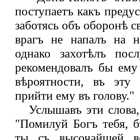
поступаетъ какъ преду
заботясь объ оборонѣ с
врагъ не напалъ на 
однако захотѣлъ пос
рекомендовалъ бы ему 
вѣроятности, въ эту
прийти ему въ голову."
Услышавъ эти слова, 
"Помилуй Богъ тебя, 
ты съ высочайшей ве