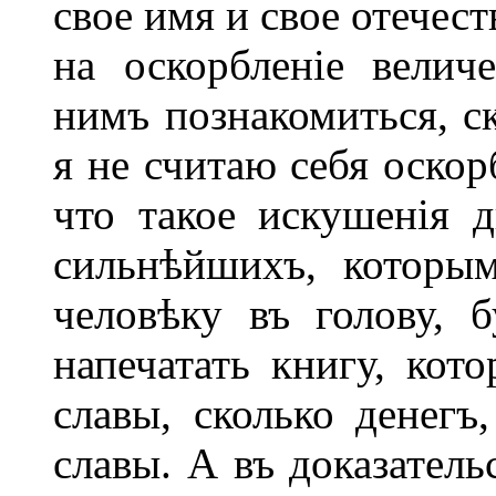
свое имя и свое отечес
на оскорбленіе велич
нимъ познакомиться, с
я не считаю себя оскор
что такое искушенія д
сильнѣйшихъ, которым
человѣку въ голову, 
напечатать книгу, кот
славы, сколько денегъ,
славы. А въ доказатель