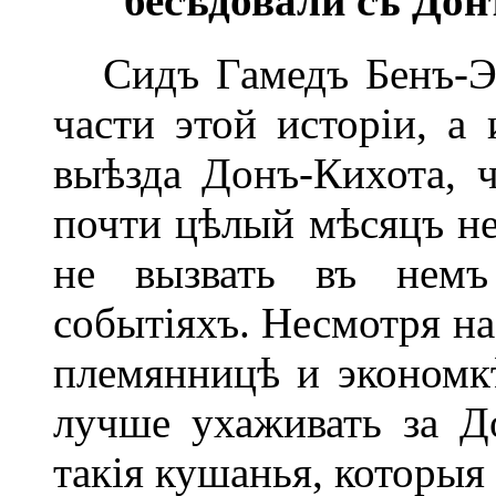
бесѣдовали съ Дон
Сидъ Гамедъ Бенъ-Энг
части этой исторіи, а
выѣзда Донъ-Кихота, 
почти цѣлый мѣсяцъ не
не вызвать въ немъ
событіяхъ. Несмотря на
племянницѣ и экономк
лучше ухаживать за Д
такія кушанья, которыя