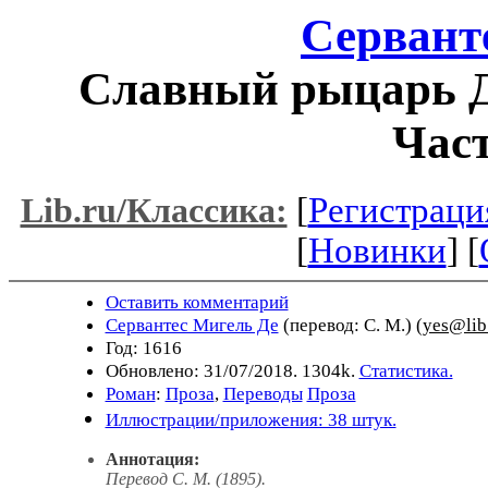
Сервант
Славный рыцарь Д
Част
[
Регистраци
Lib.ru/Классика:
[
Новинки
] [
Оставить комментарий
Сервантес Мигель Де
(перевод: С. М.) (
yes@lib
Год: 1616
Обновлено: 31/07/2018. 1304k.
Статистика.
Роман
:
Проза
,
Переводы
Проза
Иллюстрации/приложения: 38 штук.
Аннотация:
Перевод С. М. (1895).