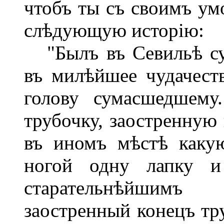
чтобъ ты съ своимъ ум
слѣдующую исторію:
"Былъ въ Севильѣ су
въ милѣйшее чудачеств
голову сумасшедшему
трубочку, заостренную 
въ
иномъ мѣстѣ какую
ногой одну лапку и
старательнѣйшимъ
заостренный конецъ тру