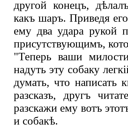
другой конецъ, дѣлал
какъ шаръ. Приведя его
ему два удара рукой п
присутствующимъ, кото
"Теперь ваши милости
надуть эту собаку легк
думать, что написать к
разсказъ, другъ читат
разскажи ему вотъ этот
и собакѣ.