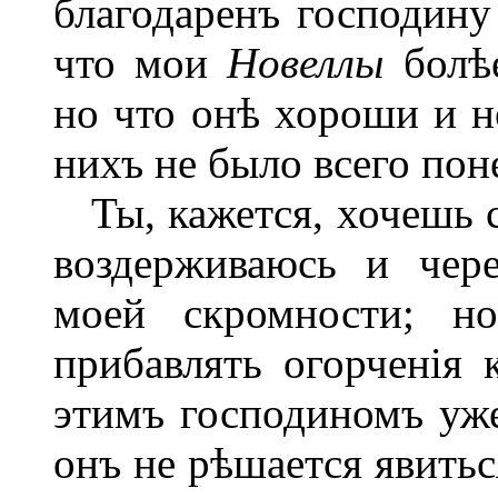
благодаренъ господину 
что мои
Новеллы
болѣ
но что онѣ хороши и н
нихъ не было всего пон
Ты, кажется, хочешь ск
воздерживаюсь и чер
моей скромности; н
прибавлять огорченія 
этимъ господиномъ уже
онъ не рѣшается явитьс