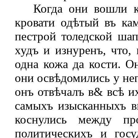
Когда они вошли къ 
кровати одѣтый въ кам
пестрой толедской шап
худъ и изнуренъ, что, 
одна кожа да кости. О
они освѣдомились у нег
онъ отвѣчалъ в& всѣ и
самыхъ изысканныхъ в
коснулись между пр
политическихъ и госу