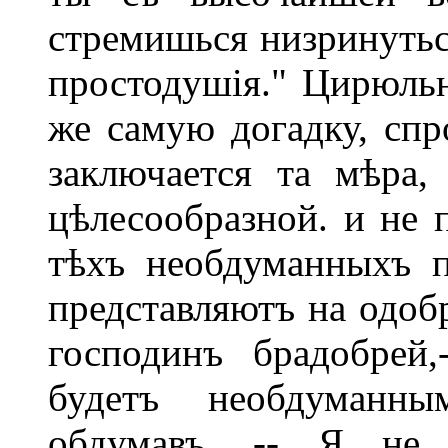
стремишься низринутьс
простодушія." Цирюльн
же самую догадку, спр
заключается та мѣра,
цѣлесообразной. и не 
тѣхъ необдуманныхъ п
представляютъ на одобр
господинъ брадобрей,
будетъ необдуманны
обдумавъ. -- Я не г