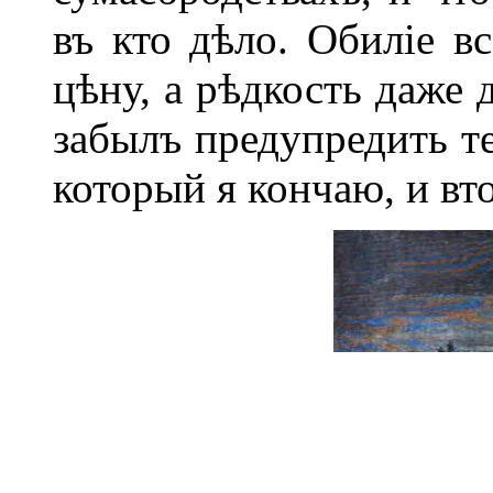
въ кто дѣло. Обиліе вс
цѣну, а рѣдкость даже 
забылъ предупредить т
который я кончаю, и вт