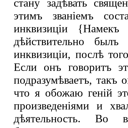
стану задѣвать свяще
этимъ званіемъ сост
инквизиціи {Намекъ
дѣйствительно былъ
инквизиціи, послѣ того
Если онъ говоритъ эт
подразумѣваетъ, такъ 
что я обожаю геній эт
произведеніями и хв
дѣятельность. Во 