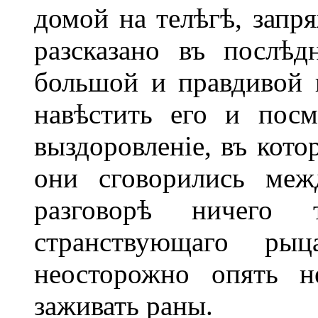
домой на телѣгѣ, запр
разсказано въ послѣд
большой и правдивой 
навѣстить его и посм
выздоровленіе, въ кото
они сговорились меж
разговорѣ ничего 
странствующаго рыца
неосторожно опять н
заживать раны.