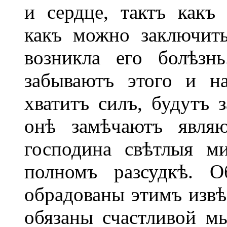
и сердце, тактъ какъ 
какъ можно заключит
возникла его болѣзн
забываютъ этого и н
хватитъ силъ, будутъ з
онѣ замѣчаютъ явля
господина свѣтлыя м
полномъ разсудкѣ. О
обрадованы этимъ извѣс
обязаны счастливой м