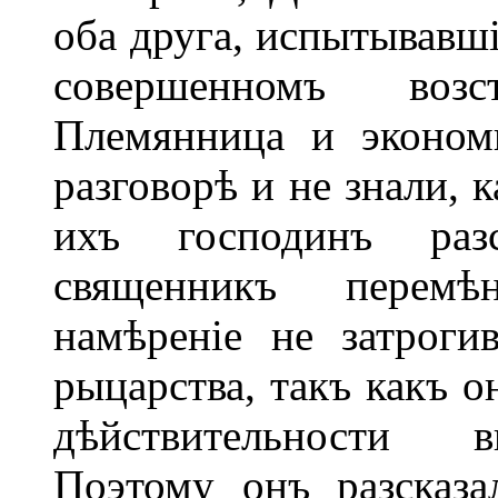
оба друга, испытывавші
совершенномъ возс
Племянница и эконом
разговорѣ и не знали, к
ихъ господинъ раз
священникъ перемѣ
намѣреніе не затроги
рыцарства, такъ какъ о
дѣйствительности в
Поэтому онъ разсказа