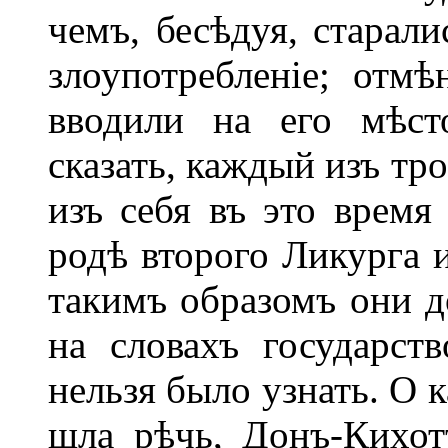
чемъ, бесѣдуя, старали
злоупотребленіе; отм
вводили на его мѣст
сказать, каждый изъ тр
изъ себя въ это время 
родѣ второго Ликурга 
такимъ образомъ они д
на словахъ государст
нельзя было узнать. О 
шла рѣчь, Донъ-Кихот