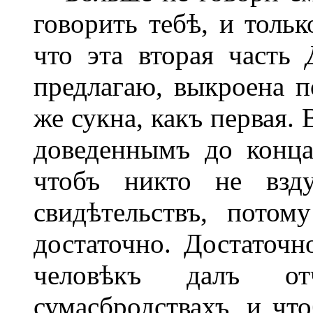
говорить тебѣ, и тольк
что эта вторая часть
предлагаю, выкроена п
же сукна, какъ первая.
доведеннымъ до конц
чтобъ никто не взд
свидѣтельствъ, пото
достаточно. Достаточн
человѣкъ далъ о
сумасбродствахъ, и чт