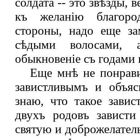
солдата -- это звѣзды, 
къ желанію благоро
стороны, надо еще з
сѣдыми волосами, 
обыкновеніе съ годами 
Еще мнѣ не понравил
завистливымъ и объяс
знаю, что такое завист
двухъ родовъ зависти
святую и доброжелатель