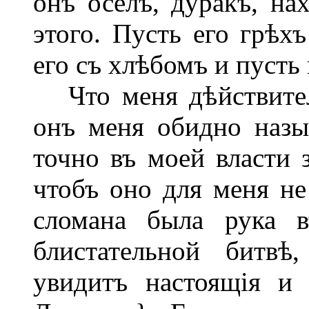
онъ оселъ, дуракъ, на
этого. Пусть его грѣхъ
его съ хлѣбомъ и пусть
Что меня дѣйствитель
онъ меня обидно назы
точно въ моей власти з
чтобъ оно для меня не
сломана была рука в
блистательной битвѣ
увидитъ настоящія и