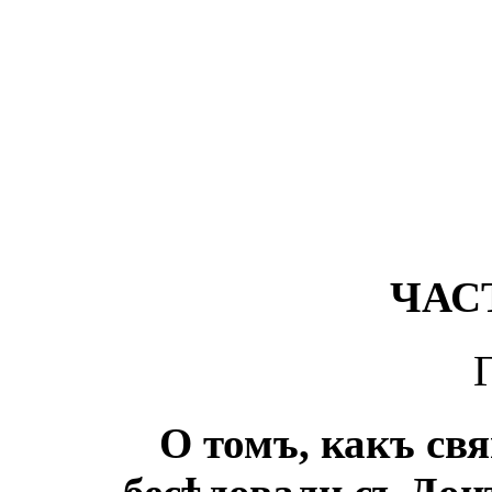
ЧАС
О томъ, какъ с