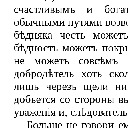
счастливымъ и бога
обычными путями возве
бѣдняка честь можетъ
бѣдность можетъ покры
не можетъ совсѣмъ п
добродѣтель хоть ско
лишь черезъ щели ни
добьется со стороны в
уваженія и, слѣдовател
Больше не говори ему