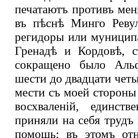
печатаютъ противъ меня
въ пѣснѣ Минго Реву
регидоры или муницип
Гренадѣ и Кордовѣ, 
сокращено было Альф
шести до двадцати четы
мести съ моей стороны
восхваленій, единст
приняли на себя трудъ
помощь; въ этомъ от