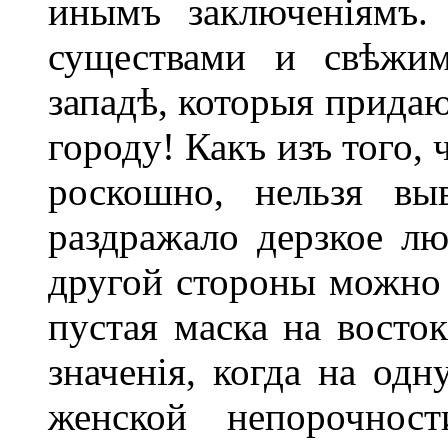
инымъ заключеніямъ.
существами и свѣжи
западѣ, которыя придаю
городу! Какъ изъ того,
роскошно, нельзя вы
раздражало дерзкое лю
другой стороны можно у
пустая маска на восток
значенія, когда на одн
женской непорочнос