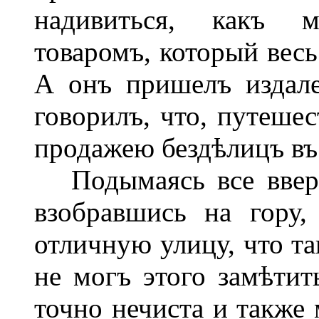
надивиться, какъ 
товаромъ, который весь
А онъ пришелъ издале
говорилъ, что, путешес
продажею бездѣлицъ въ
Подымаясь все вверхъ
взобравшись на гору
отличную улицу, что та
не могъ этого замѣтит
точно нечиста и также 