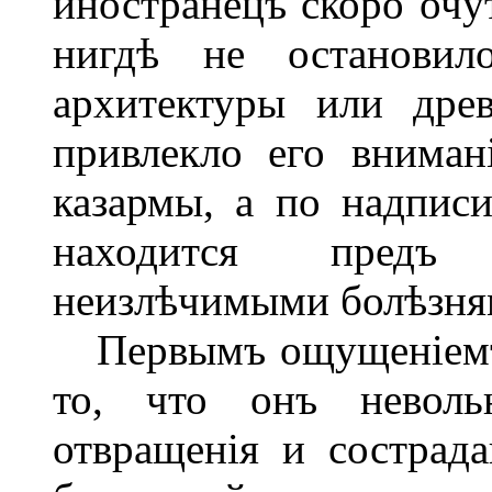
иностранецъ скоро очу
нигдѣ не останови
архитектуры или дре
привлекло его вниман
казармы, а по надписи
находится предъ 
неизлѣчимыми болѣзня
Первымъ ощущеніемъ 
то, что онъ неволь
отвращенія и сострада