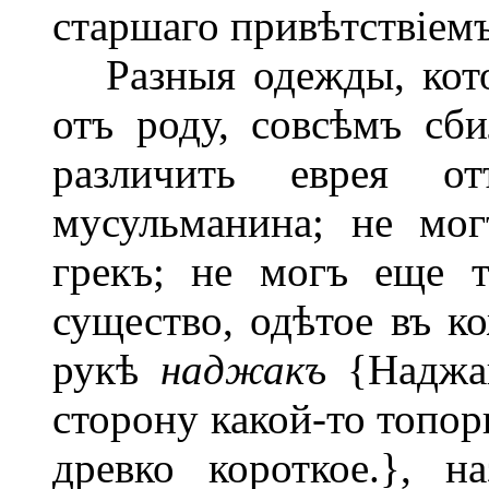
старшаго привѣтствіем
Разныя одежды, кото
отъ роду, совсѣмъ сб
различить еврея от
мусульманина; не мог
грекъ; не могъ еще т
существо, одѣтое въ к
рукѣ
наджакъ
{Наджа
сторону какой-то топор
древко короткое.}, н