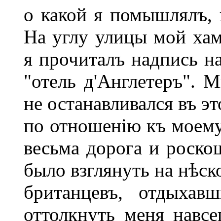
о какой я помышлялъ, 
На углу улицы мой хам
я прочиталъ надпись на
"отель д'Англетеръ". 
не останавливался въ э
по отношенію къ моему
весьма дорога и роскош
было взглянуть на нѣс
британцевъ, отдыхав
оттолкнуть меня навсе