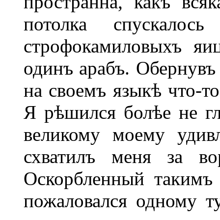
пространна, какъ вся
потолка спускало
строфокамиловыхъ яи
одинъ арабъ. Обернувъ
на своемъ языкѣ что-то
Я рѣшился болѣе не гл
великому моему удив
схватилъ меня за во
Оскорбленный такимъ 
пожаловался одному т