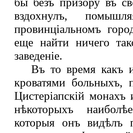
бы безъ призору въ с
вздохнулъ, помыш
провинціальномъ горо
еще найти ничего так
заведеніе.
Въ то время какъ ин
кроватями больныхъ, 
Цистеріапскій монахъ 
нѣкоторыхъ наиболѣе
которыя онъ видѣлъ 