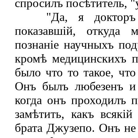
спросилъ посѣтитель, 
"Да, я докторъ ме
показавшій, откуда 
познаніе научныхъ под
кромѣ медицинскихъ п
было что то такое, что
Онъ былъ любезенъ и
когда онъ проходилъ 
замѣтить, какъ всякі
брата Джузепо. Онъ не