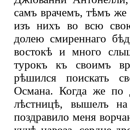
самъ врачемъ, тѣмъ же
изъ нихъ во всю сво
долею смиреннаго бѣд
востокѣ и много слы
турокъ къ своимъ вр
рѣшился поискать св
Османа. Когда же по 
лѣстницѣ, вышелъ на
поздравило меня ворча
кучѣ навоза, сердце др