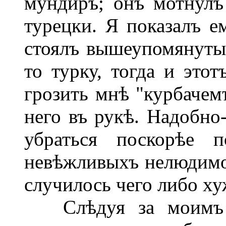
мундиръ; онъ мотнулъ 
турецки. Я показалъ е
стоялъ вышеупомянутый
то турку, тогда и этот
грозить мнѣ "курбачем
него въ рукѣ. Надобно
убраться поскорѣе п
невѣжливыхъ нелюдимов
случилось чего либо ху
Слѣдуя за моимъ в