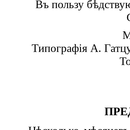
Въ пользу бѣдству
М
Типографія А. Гатцу
То
ПРЕ