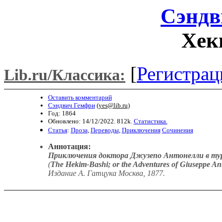
Сэндв
Хек
[
Регистрац
Lib.ru/Классика:
Оставить комментарий
Сэндвич Гемфри
(
yes@lib.ru
)
Год: 1864
Обновлено: 14/12/2022. 812k.
Статистика.
Статья
:
Проза
,
Переводы
,
Приключения
Сочинения
Аннотация:
Приключения доктора Джузепо Антонелли в ту
(
The Hekim-Bashi; or the Adventures of Giuseppe Anto
Издание А. Гатцука Москва, 1877
.