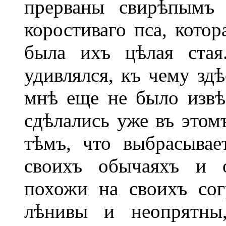
прерваны свирѣпымъ 
коростиваго пса, котор
была ихъ цѣлая стая
удивлялся, къ чему здѣ
мнѣ еще не было извѣс
сдѣлались уже въ это
тѣмъ, что выбрасывае
своихъ обычаяхъ и о
похожи на своихъ сог
лѣнивы и неопрятны