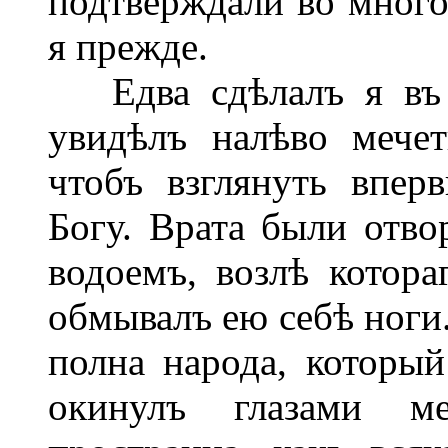
подтверждали во много
я прежде.
Едва сдѣлалъ я въ г
увидѣлъ налѣво мечет
чтобъ взглянуть впер
Богу. Врата были отво
водоемъ, возлѣ котора
обмывалъ ею себѣ ноги.
полна народа, который
окинулъ глазами м