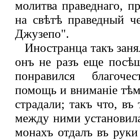
молитва праведнаго, п
на свѣтѣ праведный че
Джузепо".
Иностранца такъ занялъ
онъ не разъ еще посѣщ
понравился благочес
помощь и вниманіе тѣм
страдали; такъ что, въ
между ними установилас
монахъ отдалъ въ руки