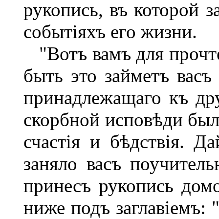
рукопись, въ которой з
событіяхъ его жизни.
"Вотъ вамъ для прочте
быть это займетъ васъ
принадлежащаго къ дру
скорбной исповѣди был
счастія и бѣдствія. Д
заняло васъ поучител
принесъ рукопись домо
ниже подъ заглавіемъ: