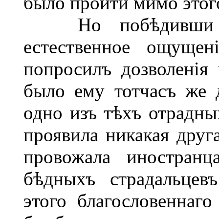
было пройти мимо этого
Но побѣдивши ус
естественное ощуще
попросилъ дозволенія 
было ему тотчасъ же д
одно изъ тѣхъ отрадных
проявила никакая друга
провожала иностранц
бѣдныхъ страдальцевъ
этого благословеннаго 