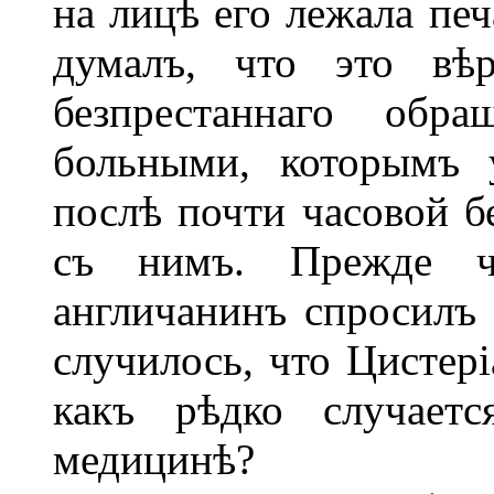
на лицѣ его лежала печ
думалъ, что это вѣр
безпрестаннаго обр
больными, которымъ 
послѣ почти часовой 
съ нимъ. Прежде ч
англичанинъ спросилъ 
случилось, что Цистер
какъ рѣдко случаетс
медицинѣ?