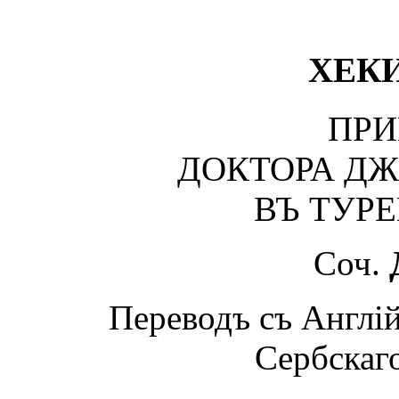
ХЕК
ПРИ
ДОКТОРА ДЖ
ВЪ ТУР
Соч.
Переводъ съ Англій
Сербскаго