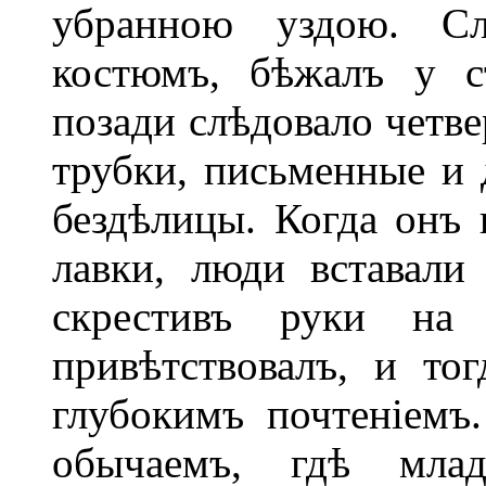
убранною уздою. Сл
костюмъ, бѣжалъ у с
позади слѣдовало четве
трубки, письменные и 
бездѣлицы. Когда онъ
лавки, люди вставали
скрестивъ руки на
привѣтствовалъ, и то
глубокимъ почтеніемъ
обычаемъ, гдѣ млад