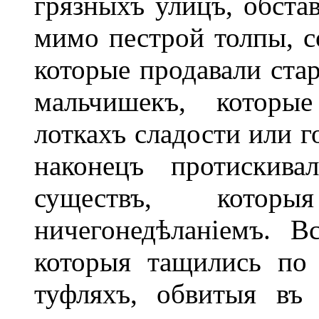
грязныхъ улицъ, обста
мимо пестрой толпы, с
которые продавали стар
мальчишекъ, которы
лоткахъ сладости или г
наконецъ протискива
существъ, которы
ничегонедѣланіемъ. В
которыя тащились по
туфляхъ, обвитыя въ