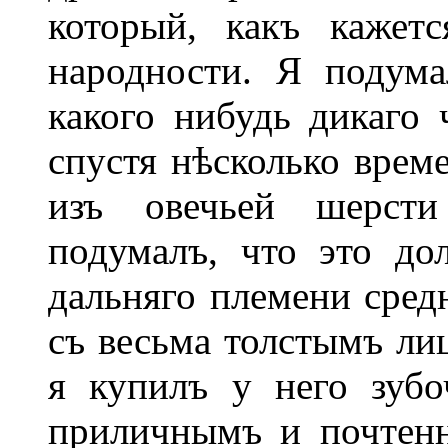
который, какъ кажет
народности. Я подума
какого нибудь дикаго 
спустя нѣсколько врем
изъ овечьей шерсти
подумалъ, что это до
дальняго племени сред
съ весьма толстымъ ли
я купилъ у него зубо
приличнымъ и почтен