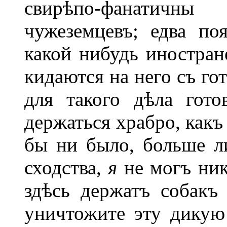
свирѣпо-фанатичн
чужеземцевъ; едва по
какой нибудь иностране
кидаются на него съ го
для такого дѣла гот
держаться храбро, какъ
бы ни было, больше л
сходства,
я
не могъ ник
здѣсь держатъ собакъ
уничтожите эту дикую