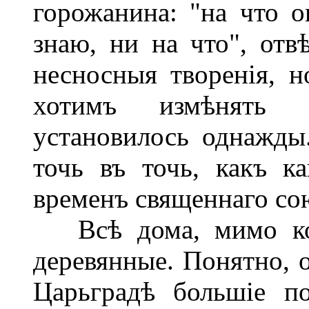
горожанина: "на что о
знаю, ни на что", отв
несносныя творенія, н
хотимъ измѣнять с
установилось однажды.
точь въ точь, какъ к
временъ священнаго со
Всѣ дома, мимо кот
деревянные. Понятно, о
Царьградѣ большіе п