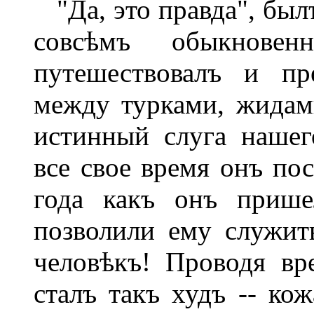
"Да, это правда", былъ
совсѣмъ обыкнове
путешествовалъ и пр
между турками, жидам
истинный слуга нашег
все свое время онъ по
года какъ онъ прише
позволили ему служит
человѣкъ! Проводя вр
сталъ такъ худъ -- кож