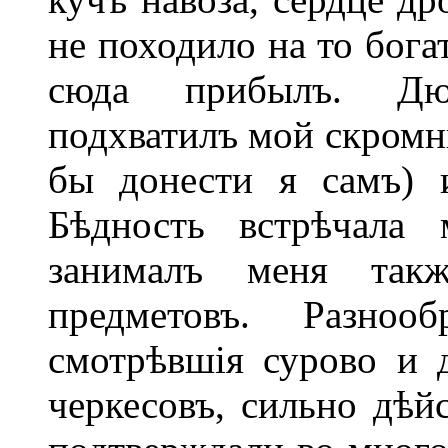
не походило на то бога
сюда прибылъ. Дю
подхватилъ мой скромн
бы донести я самъ) и
Бѣдность встрѣчала
занималъ меня та
предметовъ. Разно
смотрѣвшія сурово и 
черкесовъ, сильно дѣй