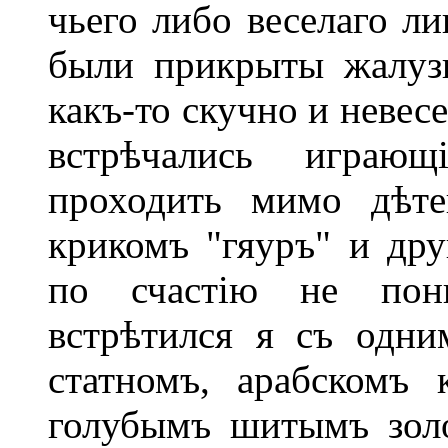
чьего либо веселаго ли
были прикрыты жалуз
какъ-то скучно и невес
встрѣчались играющ
проходить мимо дѣте
крикомъ "гяуръ" и дру
по счастію не пон
встрѣтился я съ одн
статномъ, арабскомъ
голубымъ шитымъ золо