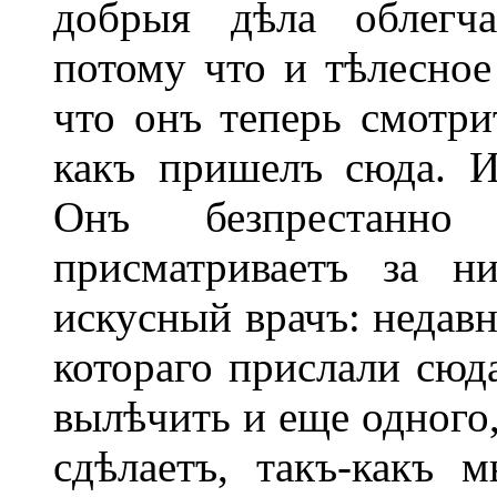
добрыя дѣла облегч
потому что и тѣлесное 
что онъ теперь смотри
какъ пришелъ сюда. И
Онъ безпрестанно
присматриваетъ за 
искусный врачъ: недавн
котораго прислали сюда
вылѣчить и еще одного,
сдѣлаетъ, такъ-какъ 