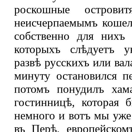
роскошные остров
неисчерпаемымъ кошел
собственно для нихъ 
которыхъ слѣдуетъ у
развѣ русскихъ или вал
минуту остановился п
потомъ понудилъ хам
гостинницѣ, которая 
немного и вотъ мы уже
въ Перѣ, европейском