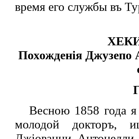
время его службы въ Ту
ХЕК
Похожденія Джузепо А
Весною 1858 года я в
молодой докторъ, и
Джіованни Антонелли,