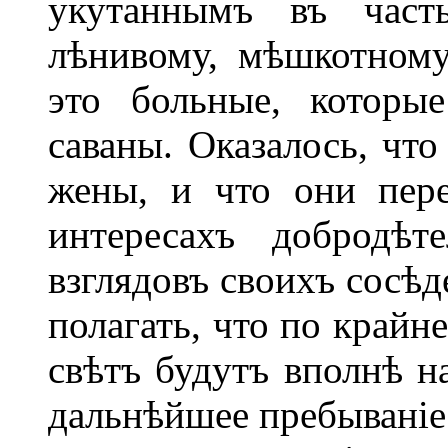
укутаннымъ въ част
лѣнивому, мѣшкотному
это больные, которы
саваны. Оказалось, что
жены, и что они пере
интересахъ добродѣт
взглядовъ своихъ сосѣ
полагать, что по крайн
свѣтъ будутъ вполнѣ н
дальнѣйшее пребываніе 