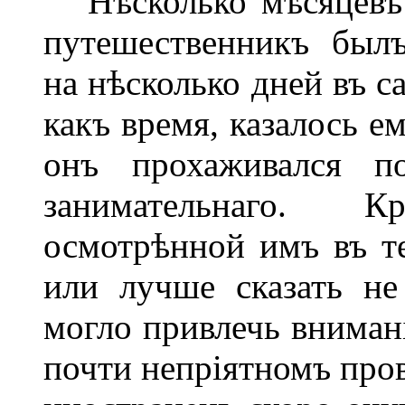
Нѣсколько мѣсяцевъ т
путешественникъ былъ
на нѣсколько дней въ с
какъ время, казалось е
онъ прохаживался п
занимательнаго. 
осмотрѣнной имъ въ те
или лучше сказать не
могло привлечь вниман
почти непріятномъ пров