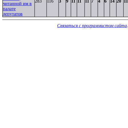
283
116
3
9
11
11
11
7
4
6
14
20
11
читанной им в
палате
депутатов
Связаться с программистом сайта
.