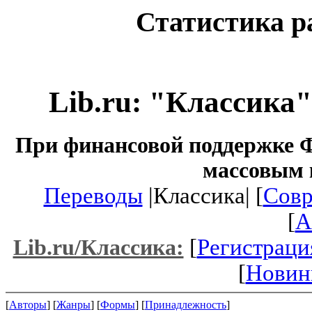
Статистика р
Lib.ru: "Классика
При финансовой поддержке Ф
массовым 
Переводы
|Классика| [
Совр
[
A
[
Регистраци
Lib.ru/Классика:
[
Новин
[
Авторы
] [
Жанры
] [
Формы
] [
Принадлежность
]