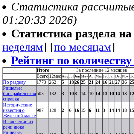
Статистика рассчитывае
01:20:33 2026)
Статистика раздела на t
неделям
] [
по месяцам
]
Рейтинг по количеству
Итого
За последние 12 месяцев
Всего
12мес
Aug
Jul
Jun
May
Apr
Mar
Feb
Jan
Dec
Nov
Oc
По разделу
1773
262
5
18
26
25
21
24
16
21
27
36
2
Ришелье:
биографическая
503
132
3
10
8
14
10
14
13
10
14
13
1
справка
Исторические
известия о
987
128
2
6
16
15
6
11
3
14
14
18
1
Железной маске
Извлечение из
речи дюка
Ришелье,