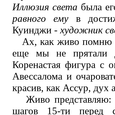
Иллюзия света
была ег
равного ему
в достиж
Куинджи -
художник с
Ах, как живо помню я 
еще мы не прятали д
Коренастая фигура с 
Авессалома и очарова
красив, как Ассур, дух 
Живо представляю: д
шагов 15-ти перед с