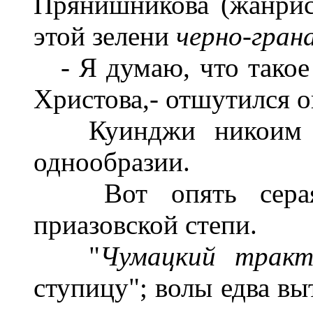
Прянишникова (жанрист
этой зелени
черно-гран
- Я думаю, что такое
Христова,- отшутился о
Куинджи никоим об
однообразии.
Вот опять серая 
приазовской степи.
"
Чумацкий трак
ступицу"; волы едва вы