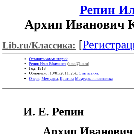
Репин И
Архип Иванович К
[
Регистрац
Lib.ru/Классика:
Оставить комментарий
Репин Илья Ефимович
(
bmn@lib.ru
)
Год: 1913
Обновлено: 10/01/2011. 25k.
Статистика.
Очерк
:
Мемуары
,
Критика
Мемуары и переписка
И.
Е. Репин
Архип Иванович