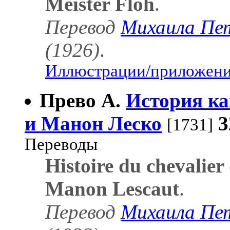
Meister Floh
.
Перевод
Михаила Пе
(1926)
.
Иллюстрации/приложения
Прево А.
История ка
и Манон Леско
3
[1731]
Переводы
Histoire du chevalier
Manon Lescaut
.
Перевод
Михаила Пе