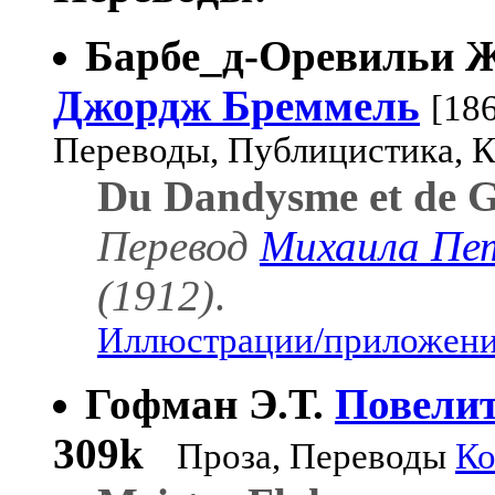
Барбе_д-Оревильи Ж
Джордж Бреммель
[18
Переводы, Публицистика, 
Du Dandysme et de 
Перевод
Михаила Пе
(1912)
.
Иллюстрации/приложения
Гофман Э.Т.
Повелит
309k
Проза, Переводы
Ко