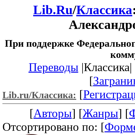
Lib.Ru
/
Классика
Александр
При поддержке Федеральног
комм
Переводы
|Классика| 
[
Заграни
[
Регистрац
Lib.ru/Классика:
[
Авторы
] [
Жанры
] [
Отсортировано по: [
Форм