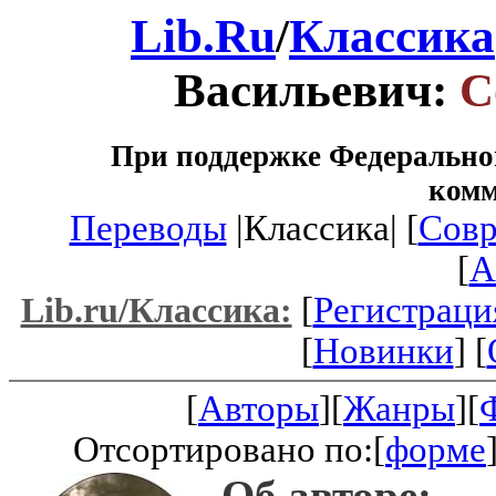
Lib.Ru
/
Классика
Васильевич:
С
При поддержке Федеральног
ком
Переводы
|Классика| [
Совр
[
A
[
Регистраци
Lib.ru/Классика:
[
Новинки
] [
[
Авторы
][
Жанры
][
Отсортировано по:[
форме
Об авторе: