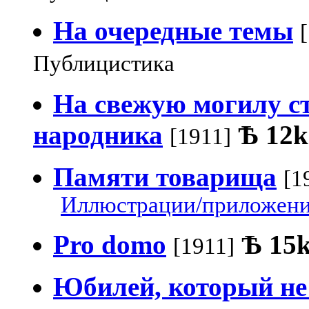
На очередные темы
Публицистика
На свежую могилу с
народника
Ѣ
12k
[1911]
Памяти товарища
[1
Иллюстрации/приложения
Pro domo
Ѣ
15
[1911]
Юбилей, который не