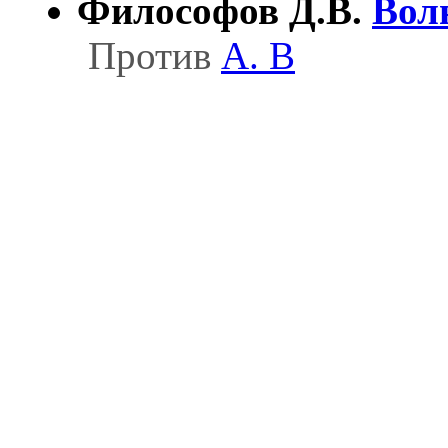
Философов Д.В.
Вол
Против
А. В