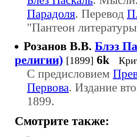
Парадоля
. Перевод
П
"Пантеон литературы"
Розанов В.В.
Блэз Па
религии)
6k
[1899]
Кри
С предисловием
Прев
Первова
. Издание вт
1899.
Смотрите также: