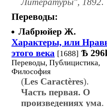
Литературы", 1892
.
Переводы:
Лабрюйер Ж.
Характеры, или Нрав
этого века
Ѣ
296
[1688]
Переводы, Публицистика,
Философия
(
Les Caractères
).
Часть первая. О
произведениях ума
.