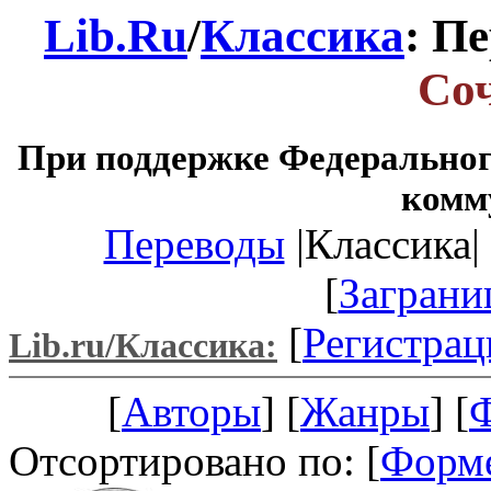
Lib.Ru
/
Классика
: П
Со
При поддержке Федеральног
комм
Переводы
|Классика| 
[
Заграни
[
Регистрац
Lib.ru/Классика:
[
Авторы
] [
Жанры
] [
Отсортировано по: [
Форм