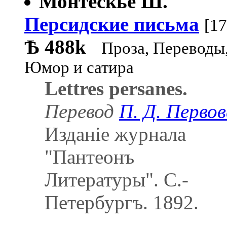
Монтескье Ш.
Персидские письма
[17
Ѣ
488k
Проза, Переводы
Юмор и сатира
Lettres persanes.
Перевод
П. Д. Перво
Изданіе журнала
"Пантеонъ
Литературы". С.-
Петербургъ. 1892.