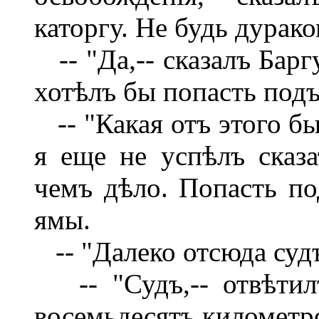
каторгу. Не будь дурако
-- "Да,-- сказалъ Барг
хотѣлъ бы попасть подъ
-- "Какая отъ этого бы
я еще не успѣлъ сказа
чемъ дѣло. Попасть по
ямы.
-- "Далеко отсюда судъ
-- "Судъ,-- отвѣтилъ
восемьдесятъ километро