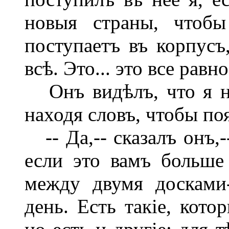
новыя страны, чтобы
поступаетъ въ корпусъ,
всѣ. Это... это все рав
Онъ видѣлъ, что я не
находя словъ, чтобы по
-- Да,-- сказалъ онъ,
если это вамъ больше 
между двумя досками
день. Есть такіе, кото