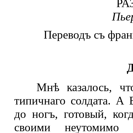
РА
Пье
Переводъ съ фра
Д
Мнѣ казалось, что 
типичнаго солдата. А 
до ногъ, готовый, ког
своими неутомимо 