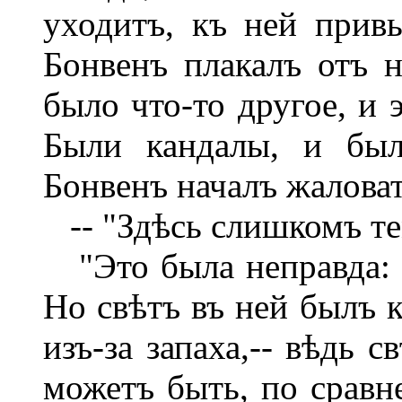
уходитъ, къ ней привы
Бонвенъ плакалъ отъ н
было что-то другое, и 
Были кандалы, и был
Бонвенъ началъ жаловат
-- "Здѣсь слишкомъ те
"Это была неправда: в
Но свѣтъ въ ней былъ к
изъ-за запаха,-- вѣдь 
можетъ быть, по сравн