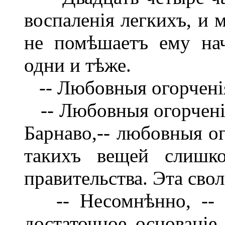
воспаленія легкихъ, и 
не помѣшаетъ ему нач
одни и тѣже.
-- Любовныя огорченія
-- Любовныя огорченія
Барнаво,-- любовныя ог
такихъ вещей слишко
правительства. Эта свол.
-- Несомнѣнно, -- п
достаточное основаніе