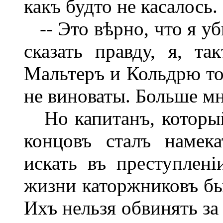
какъ будто не касалось.
-- Это вѣрно, что я уб
сказать правду, я, та
Мальтеръ и Кольдрю то
не виноваты. Больше мн
Но капитанъ, который
концовъ сталъ намек
искать въ преступлені
жизни каторжниковъ быв
Ихъ нельзя обвинять за