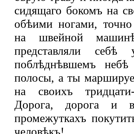
сидящаго бокомъ на св
обѣими ногами, точно
на швейной машин
представляли себѣ
поблѣднѣвшемъ небѣ 
полосы, а ты маршируеш
на своихъ тридцати-
Дорога, дорога и 
промежуткахъ покутить
человѣкъ!