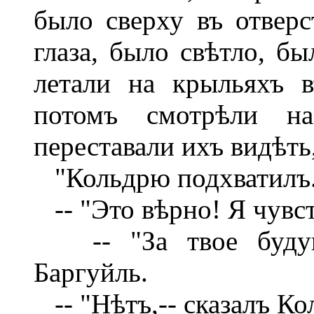
было сверху въ отвер
глаза, было свѣтло, бы
летали на крыльяхъ 
потомъ смотрѣли н
переставали ихъ видѣть
"Кольдрю подхватилъ. 
-- "Это вѣрно! Я чувс
-- "За твое будуще
Баргуйль.
-- "Нѣтъ,-- сказалъ Ко