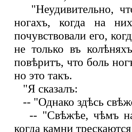
"Неудивительно, что
ногахъ, когда на ни
почувствовали его, ког
не только въ колѣнях
повѣритъ, что боль ног
но это такъ.
"Я сказалъ:
-- "Однако здѣсь свѣж
-- "Свѣжѣе, чѣмъ на 
когда камни трескаются