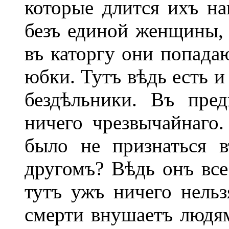
которые длится ихъ на
безъ единой женщины, 
въ каторгу они попада
юбки. Тутъ вѣдь есть и
бездѣльники. Въ пре
ничего чрезвычайнаго
было не признаться 
другомъ? Вѣдь онъ все
тутъ ужъ ничего нель
смерти внушаетъ людям