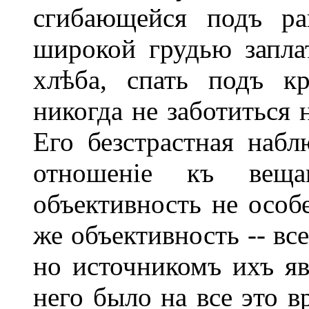
сгибающейся подъ ра
широкой грудью заплат
хлѣба, спать подъ к
никогда не заботиться 
Его безстрастная набл
отношеніе къ вещ
объективность не особ
же объективность -- вс
но источникомъ ихъ яв
него было на все это в