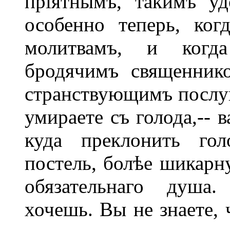
пріятнымъ, такимъ уд
особенно теперь, ко
молитвамъ, и когда
бродячимъ священнико
странствующимъ послу
умираете съ голода,-- 
куда преклонить гол
постель, болѣе шикарн
обязательнаго душа.
хочешь. Вы не знаете, 