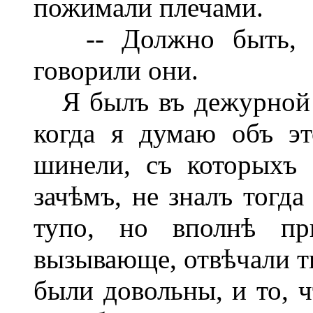
пожимали плечами.
-- Должно быть, не
говорили они.
Я былъ въ дежурной с
когда я думаю объ э
шинели, съ которыхъ 
зачѣмъ, не зналъ тогда
тупо, но вполнѣ пр
вызывающе, отвѣчали ти
были довольны, и то, ч