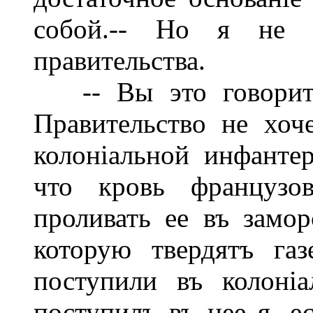
собой.-- Но я не 
правительства.
-- Вы это говорите,
Правительство не хоч
колоніальной инфантер
что кровь французо
проливать ее въ замор
которую твердятъ га
поступили въ колоні
поступилъ въ нее я, е