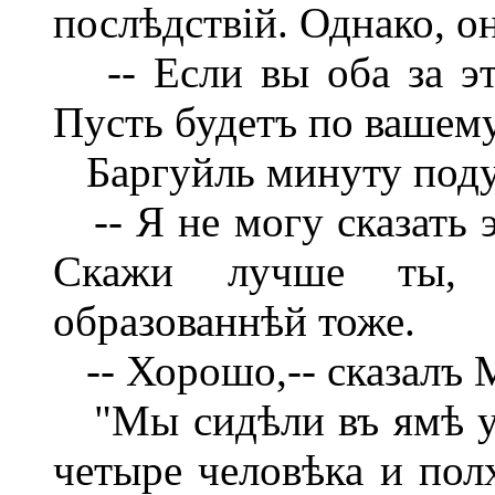
послѣдствій. Однако, он
-- Если вы оба за эт
Пусть будетъ по вашему
Баргуйль минуту подум
-- Я не могу сказать э
Скажи лучше ты, 
образованнѣй тоже.
-- Хорошо,-- сказалъ М
"Мы сидѣли въ ямѣ уж
четыре человѣка и полх