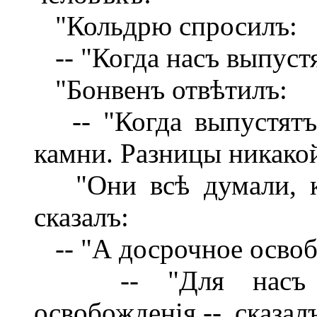
"Кольдрю спросилъ:
-- "Когда насъ выпуст
"Бонвенъ отвѣтилъ:
-- "Когда выпустятъ 
камни. Разницы никако
"Они всѣ думали, ка
сказалъ:
-- "А досрочное освоб
-- "Для насъ нѣт
освобожденія,-- сказа