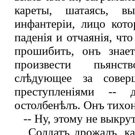
кареты, шатаясь, вы
инфантеріи, лицо кот
паденія и отчаянія, что
прошибить, онъ знает
произвести пьянств
слѣдующее за сове
преступленіями --
остолбенѣлъ. Онъ тихон
-- Ну, этому не выкрути
Солдатъ дрожалъ, ка