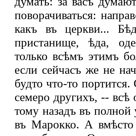
думать: за васъ думаю
поворачиваться: направ
какъ въ церкви... Бѣ
пристанище, ѣда, од
только всѣмъ этимъ бо
если сейчасъ же не нач
будто что-то портится.
семеро другихъ, -- всѣ
тому назадъ въ полной
въ Марокко. А вмѣсто 