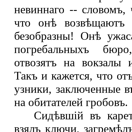
невиннаго -- словомъ, 
что онѣ возвѣщаютъ 
безобразны! Онѣ ужа
погребальныхъ бюро
отвозятъ на вокзалы 
Такъ и кажется, что от
узники, заключенные в
на обитателей гробовъ.
Сидѣвшій въ каретѣ
взялъ ключи, загремѣл