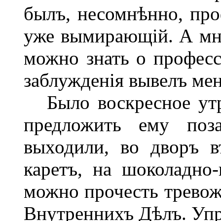
былъ, несомнѣнно, про
уже вымирающій. А мнѣ 
можно знать о професс
заблужденія вывелъ мен
Было воскресное утро
предложить ему поза
выходили, во дворъ в
каретъ, на шоколадно
можно прочесть трево
Внутреннихъ Дѣлъ. Упр