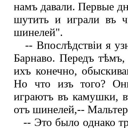
намъ давали. Первые дн
шутить и играли въ ч
шинелей".
-- Впослѣдствіи я узн
Барнаво. Передъ тѣмъ, 
ихъ конечно, обыскива
Но что изъ того? Он
играютъ въ камушки, в
отъ шинелей,-- Мальте
-- Это было однако тр