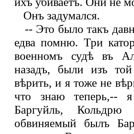
ихъ убиваетъ. Они не м
Онъ задумался.
-- Это было такъ давно
едва помню. Три като
военномъ судѣ въ Ал
назадъ, были изъ то
вѣрить, и я тоже не вѣр
что знаю теперь,-- 
Баргуйль, Кольдрю
обвиняемый былъ Бар