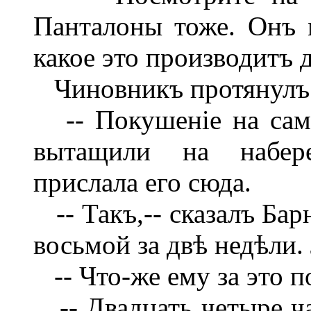
Панталоны тоже. Онъ м
какое это производитъ д
Чиновникъ протянулъ 
-- Покушеніе на самоу
вытащили на набер
прислала его сюда.
-- Такъ,-- сказалъ Бар
восьмой за двѣ недѣли.
-- Что-же ему за это по
-- Двадцать четыре ча