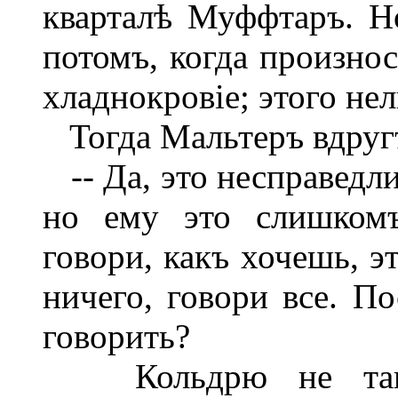
кварталѣ Муффтаръ. Но
потомъ, когда произно
хладнокровіе; этого нел
Тогда Мальтеръ вдругъ
-- Да, это несправедли
но ему это слишкомъ
говори, какъ хочешь, э
ничего, говори все. П
говорить?
Кольдрю не такъ 