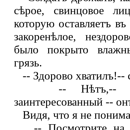
сѣрое, свинцовое ли
которую оставляетъ въ 
закоренѣлое, нездоро
было покрыто влажн
грязь.
-- Здорово хватилъ!-- с
-- Нѣтъ,-- сказ
заинтересованный -- онъ
Видя, что я не понима
-- Посмотрите на ег