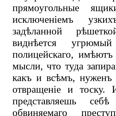
прямоугольные ящик
исключеніемъ узк
задѣланной рѣшетк
виднѣется угрюмы
полицейскаго, имѣютъ
мысли, что туда запир
какъ и всѣмъ, нуженъ 
отвращеніе и тоску. 
представляешь себ
обвиняемаго прест