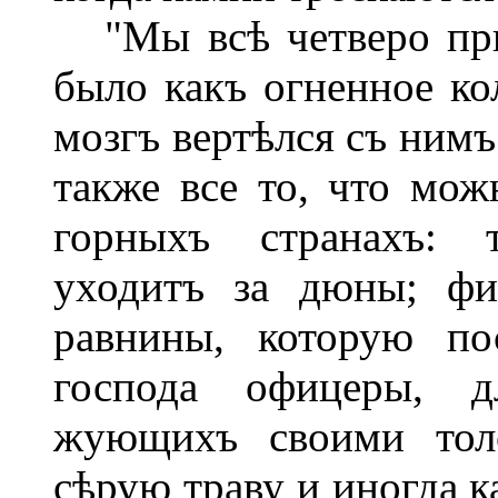
"Мы всѣ четверо при
было какъ огненное ко
мозгъ вертѣлся съ нимъ
также все то, что мож
горныхъ странахъ: т
уходитъ за дюны; фи
равнины, которую по
господа офицеры, дл
жующихъ своими тол
сѣрую траву и иногда к