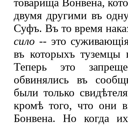
товарища Вонвена, кото
двумя другими въ одну
Суфъ. Въ то время нака
сило --
это суживающія
въ которыхъ туземцы 
Теперь это запрещ
обвинялись въ сообщ
были только свидѣтеля
кромѣ того, что они 
Бонвена. Но когда их