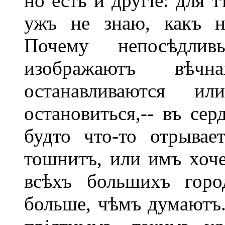
но есть и другіе: для 
ужъ не знаю, какъ н
Почему непосѣдли
изображаютъ вѣч
останавливаются и
остановиться,-- въ се
будто что-то отрывае
тошнитъ, или имъ хоче
всѣхъ большихъ горо
больше, чѣмъ думаютъ.