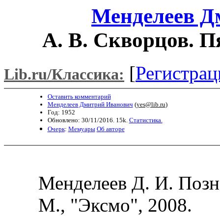
Менделеев Д
А. В. Скворцов. П
[
Регистрац
Lib.ru/Классика:
Оставить комментарий
Менделеев Дмитрий Иванович
(
yes@lib.ru
)
Год: 1952
Обновлено: 30/11/2016. 15k.
Статистика.
Очерк
:
Мемуары
Об авторе
Менделеев Д. И. Позна
М., "Эксмо", 2008.