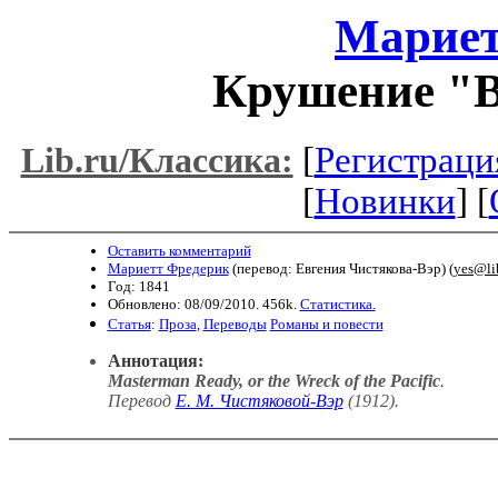
Мариет
Крушение "В
[
Регистраци
Lib.ru/Классика:
[
Новинки
] [
Оставить комментарий
Мариетт Фредерик
(перевод: Евгения Чистякова-Вэр) (
yes@li
Год: 1841
Обновлено: 08/09/2010. 456k.
Статистика.
Статья
:
Проза
,
Переводы
Романы и повести
Аннотация:
Masterman Ready, or the Wreck of the Pacific
.
Перевод
Е. М. Чистяковой-Вэр
(1912).