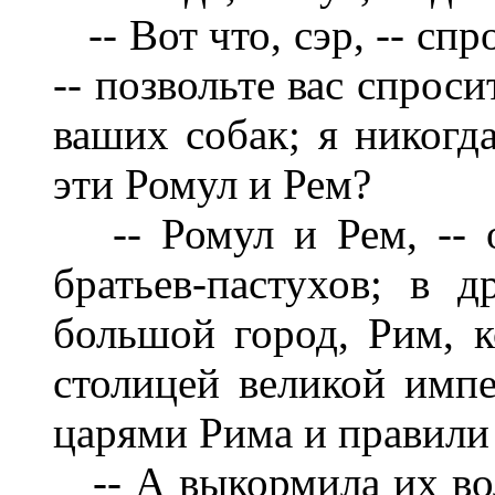
-- Вот что, сэр, -- сп
-- позвольте вас спроси
ваших собак; я никогд
эти Ромул и Рем?
-- Ромул и Рем, -- о
братьев-пастухов; в 
большой город, Рим, к
столицей великой имп
царями Рима и правили 
-- А выкормила их вол