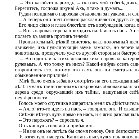
-- Это какой-то пароходъ, -- сказалъ мой собесѣдникъ, 
Берегитесь, госпожа шхуна! Ахъ, я такъ и думалъ...
Гудки невидимаго парохода слѣдовали за гудками, и сви
-- А теперь они почтительно раскланиваются другъ съ д
Его лицо сіяло и глаза блестѣли отъ возбужденія, когда
-- Вотъ паровая сирена проходитъ налѣво отъ насъ. А слы
ползетъ въ заливъ противъ теченія.
Пронзительный, рѣзкій свистокъ, какъ полоумный шелъ 
движеніе, ихъ пульсирующій звукъ замолкъ, но черезъ 
животныхъ, прозвучалъ уже съ другой стороны и быстро ст
-- Это одинъ изъ этихъ дьявольскихъ паровыхъ катеровъ
рулевымъ. А что толку въ нихъ? Какой-нибудь оселъ садит
сторонились его, потому что самъ онъ ни смотрѣть н
обыкновенное приличіе!
Мнѣ было очень забавно смотрѣть на его неожиданный г
дѣлѣ туманъ таинственнымъ покровомъ обволакивалъ всю з
дерева среди окружавшей ихъ тайны, нащупывая себѣ
неувѣренности.
Голосъ моего спутника возвратилъ меня къ дѣйствитель
-- Алло! кто-то идетъ на насъ, -- говорилъ онъ. И слыши
Свѣжій вѣтеръ дулъ прямо на насъ, и я ясно разслышалъ
-- Это пароходъ? -- спросилъ я.
Онъ кивнулъ головой и прибавилъ:
-- Иначе онъ не летѣлъ бы сломя голову. Они безпокоятся
Я взглянулъ наверхъ. Капитанъ высунулся изъ лоцманск