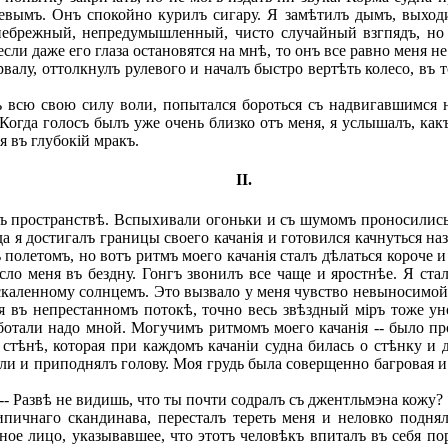
евымъ. Онъ спокойно курилъ сигару. Я замѣтилъ дымъ, выходи
небрежный, непредумышленный, чисто случайный взгпядъ, но 
если даже его глаза остановятся на мнѣ, то онъ все равно меня н
алу, оттолкнулъ рулевого и началъ быстро вертѣть колесо, въ то
ъ всю свою силу воли, попытался бороться съ надвигавшимся 
 Когда голосъ былъ уже очень близко отъ меня, я услышалъ, как
я въ глубокій мракъ.
II.
ъ пространствѣ. Вспыхивали огоньки и съ шумомъ проносились 
 я достигалъ границы своего качанія и готовился качнуться на
олетомъ, но вотъ ритмъ моего качанія сталъ дѣлаться короче и 
сло меня въ бездну. Гонгъ звонилъ все чаще и яростнѣе. Я ста
аскаленному солнцемъ. Это вызвало у меня чувство невыносимой
 въ непрестанномъ потокѣ, точно весь звѣздный міръ тоже ун
аботали надо мной. Могучимъ ритмомъ моего качанія -- было пр
тѣнѣ, которая при каждомъ качаніи судна билась о стѣнку и д
ли и приподнялъ голову. Моя грудь была соверщенно багровая 
 -- Развѣ не видишь, что ты почти содралъ съ джентльмэна кожу?
ичнаго скандинава, пересталъ тереть меня и неловко поднял
нное лицо, указывавшее, что этотъ человѣкъ впиталъ въ себя 