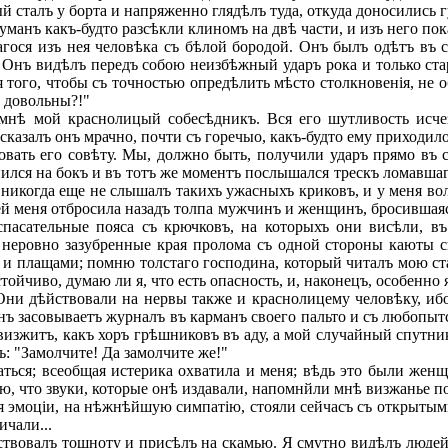
й сталъ у борта и напряженно глядѣлъ туда, откуда доносились г
анъ какъ-будто разсѣкли клиномъ на двѣ части, и изъ него пока
ся изъ нея человѣка съ бѣлой бородой. Онъ былъ одѣтъ въ си
 Онъ видѣлъ передъ собою неизбѣжный ударъ рока и только стар
 того, чтобы съ точностью опредѣлить мѣсто столкновенія, не 
ь довольны?!"
 мнѣ мой краснолицый собесѣдникъ. Вся его шутливость исче
 сказалъ онъ мрачно, почти съ горечыо, какъ-будто ему приходил
ать его совѣту. Мы, должно быть, получили ударъ прямо въ с
ился на бокъ и въ тотъ же моментъ послышался трескъ ломавшаг
никогда еще не слышалъ такихъ ужасныхъ криковъ, и у меня во
ей меня отбросила назадъ толпа мужчинъ и женщинъ, бросившаяс
спасательные пояса съ крючковъ, на которыхъ они висѣли, в
еровно зазубренные края пролома съ одной стороны каюты ск
 и плащами; помню толстаго господина, который читалъ мою ст
тойчиво, думаю ли я, что есть опасность, и, наконецъ, особен
и дѣйствовали на нервы также и краснолицему человѣку, ибо 
инъ засовываетъ журналъ въ карманъ своего пальто и съ любопы
житъ, какъ хоръ грѣшниковъ въ аду, а мой случайный спутникъ
ъ: "Замолчите! Да замолчите же!"
ться; всеобщая истерика охватила и меня; вѣдь это были женщ
ю, что звуки, которые онѣ издавали, напомнйли мнѣ визжанье п
 эмоціи, на нѣжнѣйшую симпатію, стояли сейчасъ съ открытыми
чали...
ствовалъ тошноту и присѣлъ на скамью. Я смутно видѣлъ люде