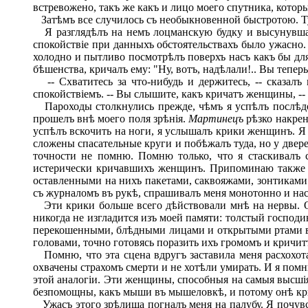
встревожено, такъ же какъ и лицо моего спутника, которы
Затѣмъ все случилось съ необыкновенной быстротою. Тум
Я разглядѣлъ на немъ лоцманскую будку и высунувшаго
спокойствіе при данныхъ обстоятельствахъ было ужасно.
холодно и пытливо посмотрѣлъ поверхъ насъ какъ бы для
бѣшенства, кричалъ ему: "Ну, вотъ, надѣлали!.. Вы тепер
-- Схватитесь за что-нибудь и держитесь, -- сказалъ
спокойствіемъ. -- Вы слышите, какъ кричатъ женщины, --
Пароходы столкнулись прежде, чѣмъ я успѣлъ послѣдов
прошелъ внѣ моего поля зрѣнія.
Мартинецъ
рѣзко накрен
успѣлъ вскочить на ноги, я услышалъ крики женщинъ. Я 
сложены спасательные круги и побѣжалъ туда, но у двер
точности не помню. Помню только, что я стаскивалъ 
истерически кричавшихъ женщинъ. Припоминаю также н
оставленными на нихъ пакетами, саквояжами, зонтиками
съ журналомъ въ рукѣ, спрашивалъ меня монотонно и нас
Эти крики больше всего дѣйствовали мнѣ на нервы. Он
никогда не изгладится изъ моей памяти: толстый господ
перекошенными, блѣдными лицами и открытыми ртами виз
головами, точно готовясь поразить ихъ громомъ и кричит
Помню, что эта сцена вдругъ заставила меня расхохота
охвачены страхомъ смерти и не хотѣли умирать. И я помн
этой аналогіи. Эти женщины, способныя на самыя высшія
безпомощны, какъ мыши въ мышеловкѣ, и потому онѣ кри
Ужасъ этого зрѣлища погналъ меня на палубу. Я почув