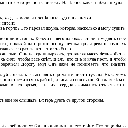
слышите? Это ручной свистокъ. Навѣрное какая-нибудь шхуна...
ъ, когда замолкли поспѣшные гудки и свистки.
 сиренъ.
ъ горлѣ? Это паровая шхуна, которая, насколько я могу судить,
вонили въ гонгъ. Колеса нашего парохода стали замедлять свое
окъ, похожій на стрекотанье кузнечика среди рева огромныхъ
лашая его разъяснить, что это было.
у каналыо! Они всюду шныряютъ, доставляя массу безпокойства
хъ силъ, чтобы весь свѣтъ зналъ, кто онъ и куда претъ и чтобы
беречься! Дорогу ему! Онъ даже не понимаетъ, что значитъ
алубѣ, я сталъ размышлять о романтичности тумана. Въ самомъ
анно стремиться къ работѣ, двигали своихъ коней изъ желѣза и
ами въ то время, какъ ихъ сердца сжимались отъ страха и
асъ еще не слышалъ. Вѣтеръ дуетъ съ другой стороны.
ой своей воли хотѣлъ проникнуть въ его тайну. Его лицо было