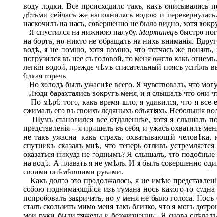
воду лодки. Все происходило такъ, какъ описывались 
дѣтьми сейчасъ же наполнилась водою и перевернулась.
наскочилъ на насъ, совершенно не было видно, хотя вок
Я спустился на нижнюю палубу.
Мартинецъ
быстро пог
на бортъ, но никто не обращалъ на нихъ вниманія. Вдруг
водѣ, я не помню, хотя помню, что тотчасъ же понялъ, 
погрузился въ нее съ головой, то меня ожгло какъ огнем
легкія водой, прежде чѣмъ спасательный поясъ успѣлъ вы
ѣдкая горечь.
Но холодъ былъ ужаснѣе всего. Я чувствовалъ, что могу
Люди барахтались вокругъ меня, и я слышалъ что они чт
По мѣрѣ того, какъ время шло, я удивился, что я все 
сжималъ его въ своихъ ледяныхъ объятіяхъ. Небольшія в
Шумъ становился все отдаленнѣе, хотя я слышалъ по
представленія -- я пришелъ въ себя, и ужасъ охватилъ м
не такъ ужасна, какъ страхъ, охватывающій человѣка,
спутникъ сказалъ мнѣ, что теперь отливъ устремляется
оказаться никуда не годнымъ? Я слышалъ, что подобные 
на водѣ. А плавать я не умѣлъ. И я былъ совершенно оди
своими онѣмѣвшими руками.
Какъ долго это продолжалось, я не имѣю представленія,
собою поднимающійся изъ тумана носъ какого-то судна 
попробовалъ закричать, но у меня не было голоса. Носъ
сталъ скользить мимо меня такъ близко, что я могъ дотр
мои руки были тяжелы и безжизненны. Я снова сдѣлалъ 