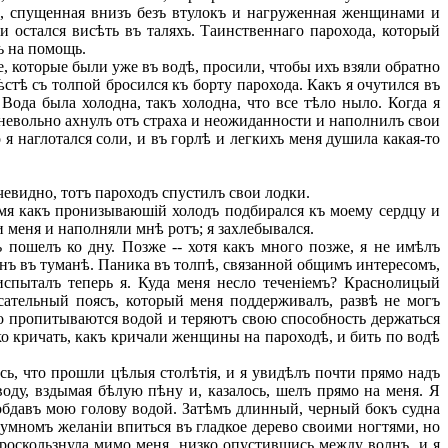
а, спущенная внизъ безъ втулокъ и нагруженная женщинами и
 остался висѣть въ таляхъ. Таинственнаго парохода, который
ъ на помощь.
, которые были уже въ водѣ, просили, чтобы ихъ взяли обратно
ѣстѣ съ толпой бросился къ борту парохода. Какъ я очутился въ
Вода была холодна, такъ холодна, что все тѣло ныло. Когда я
Я невольно ахнулъ отъ страха и неожиданности и наполнилъ свои
я наглотался соли, и въ горлѣ и легкихъ меня душила какая-то
евидно, тотъ пароходъ спустилъ свои лодки.
емя какъ пронизываюшій холодъ подбирался къ моему сердцу и
 меня и наполняли мнѣ ротъ; я захлебывался.
ъ
пошелъ ко дну. Позже -- хотя какъ много позже, я не имѣлъ
олнъ въ туманѣ. Паника въ толпѣ, связанной общимъ интересомъ,
 испыталъ теперь я. Куда меня несло теченіемъ? Краснолицый
асательный поясъ, который меня поддерживалъ, развѣ не могъ
ро пропитываются водой и теряютъ свою способность держаться
мко кричать, какъ кричали женщины на пароходѣ, и бить по водѣ
ось, что прошли цѣлыя столѣтія, и я увидѣлъ почти прямо надъ
оду, вздымая бѣлую пѣну и, казалось, шелъ прямо на меня. Я
и обдавъ мою голову водой. Затѣмъ длинный, черный бокъ судна
езумномъ желаніи впиться въ гладкое дерево своими ногтями, но
проскользнула мимо меня, низко опустившись между волнъ, и я