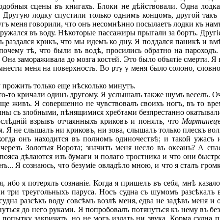
подобныя сцены въ книгахъ. Блоки не дѣйствовали. Одна лодк
 Другую лодку спустили только однимъ концомъ, другой такъ и
ругъ меня говорили, что онъ несомнѣнно посылаетъ лодки къ нам
ружался въ воду. Нѣкоторые пассажиры прыгали за бортъ. Другіе
ъ раздался крикъ, что мы идемъ ко дну. Я поддался паникѣ и вм
почему тѣ, что были въ водѣ, просились обратно на пароходъ. 
ъ. Она замораживала до мозга костей. Это было объятіе смерти. 
нести меня на поверхность. Во рту у меня было солоно, словно 
 прожить только еще нѣсколько минутъ.
о-то кричали одинъ другому. Я услышалъ также шумъ веселъ. Оч
еще живъ. Я совершенно не чувствовалъ своихъ ногъ, въ то вр
олны съ злобными, пѣнящимися хребтами безпрестанно окатывали
слѣдній взрывъ отчаянныхъ криковъ и понялъ, что
Мартинец
еня. Я не слышалъ ни криковъ, ни зова, слышалъ только плескъ в
 когда онъ находится въ полномъ одиночествѣ; и такой ужасъ
 черезъ Золотыя Ворота; значитъ меня несло въ океанъ? А сп
пояса дѣлаются изъ бумаги и полаго тростника и что они быст
нъ... Я сознаюсь, что безуміе овладѣло мною, и что я сталъ гро
 ибо я потерялъ сознаніе. Когда я пришелъ въ себя, мнѣ казал
и три треугольныхъ паруса. Носъ судна съ шумомъ разсѣкалъ в
 судна разсѣкъ воду совсѣмъ возлѣ меня, едва не задѣвъ меня 
онуться до него руками. Я попробовалъ потянуться къ нему въ б
попытку закричать, но не могъ издать ни звука. Корма судна 