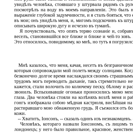
увидѣлъ человѣка, стоявшаго у штурвала рядомъ съ рул
посмотрѣлъ на воду въ моемъ направленіи. Это былъ 
выраженіе глубокой задумчивости, и я сталъ бояться, что 
въ мои; онъ увидѣлъ меня, и, мигомъ подскочивъ къ штурв
описывать широкую дугу и исчезло въ туманѣ.
Я почувствовалъ, что опять теряю сознаніе и, собрав
веселъ, становившійся все ближе и ближе и чей-то зовъ.
Это относилось, повидимому, ко мнѣ, но тутъ я погрузилс
Мнѣ казалось, что меня, качая, несетъ въ безграничном
которыя сопровождали мой полетъ между солнцами. Когда
безконечно долгое время наслаждался своимъ страшнымъ п
трудомъ могъ переводить дыханіе, такъ стремительно не
кажется, стали волочить по колючему песку, бѣлому и р
звонилъ. Вспыхивавшіе огоньки проносились мимо меня
глаза. Два человѣка стояли на колѣняхъ возлѣ меня и р
гонгъ изображала собою мѣдная кастрюля, висѣйшая на с
растиравшаго мою обнаженную грудь. Я съежился отъ бо
кожи.
-- Хватитъ, Іонсонъ, -- сказалъ одинъ изъ незнакомцевъ.
Человѣкъ, котораго назвали Іонсономъ, съ лицомъ тип
лондонецъ; у него было правильное, красивое, женстве