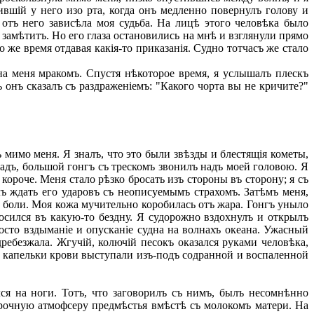
вшій у него изо рта, когда онъ медленно повернулъ голову и
отъ него зависѣла моя судьба. На лицѣ этого человѣка было
е замѣтитъ. Но его глаза остановились на мнѣ и взглянули прямо
 же время отдавая какія-то приказанія. Судно тотчасъ же стало
на меня мракомъ. Спустя нѣкоторое время, я услышалъ плескъ
ъ онъ сказалъ съ раздраженіемъ: "Какого чорта вы не кричите?"
мимо меня. Я зналъ, что это были звѣзды и блестящія кометы,
задъ, большой гонгъ съ трескомъ звонилъ надъ моей головою. Я
короче. Меня стало рѣзко бросать изъ стороны въ сторону; я съ
лъ ждать его ударовъ съ неописуемымъ страхомъ. Затѣмъ меня,
 боли. Моя кожа мучительно коробилась отъ жара. Гонгъ уныло
осился въ какую-то бездну. Я судорожно вздохнулъ и открылъ
осто вздыманіе и опусканіе судна на волнахъ океана. Ужасный
ребезжала. Жгучій, колючій песокъ оказался руками человѣка,
и капельки крови выступали изъ-подъ содранной и воспаленной
ся на ноги. Тотъ, что заговорилъ съ нимъ, былъ несомнѣнно
порочную атмофсеру предмѣстья вмѣстѣ съ молокомъ матери. На