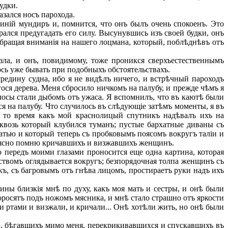
удки.
зался носъ парохода.
ній мундиръ и, помнится, что онъ былъ очень спокоенъ. Это
ался предугадать его силу. Высунувшись изъ своей будки, онъ
обращая вниманія на нашего лоцмана, который, поблѣднѣвъ отъ
зла, и онъ, повидимому, тоже проникся сверхъестественнымъ
ось уже бывать при подобныхъ обстоятельствахъ.
редину судна, ибо я не видѣлъ ничего, и встрѣчный пароходъ
ося дерева. Меня сбросило ничкомъ на палубу, и прежде чѣмъ я
лосы стали дыбомъ отъ ужаса. Я вспомнилъ, что въ каютѣ были
я на палубу. Что случилось въ слѣдующіе затѣмъ моменты, я въ
ъ то время какъ мой краснолицый спутникъ надѣвалъ ихъ на
возь который клубился туманъ; пустые бархатные диваны съ
атью и который теперь съ пробковымъ поясомъ вокругъ таліи и
но ясно помню кричавшихъ и визжавшихъ женщинъ.
передъ моими глазами проносится еще одна картина, которая
тствомъ оглядывается вокругъ; безпорядочная толпа женщинъ съ
, съ багровымъ отъ гнѣва лицомъ, простираетъ руки надъ ихъ
ины близкія мнѣ по духу, какъ моя мать и сестры, и онѣ были
оросятъ подъ ножомъ мясника, и мнѣ стало страшно отъ яркости
 ртами и визжали, и кричали... Онѣ хотѣли жить, но онѣ были
й, бѣгавшихъ мимо меня, перекрикивавшихся и спускавшихъ въ