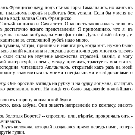
Санъ-Франциско дачу, подъ сѣнью горы Тамалпайсъ, но жилъ въ
ъ, пыльномъ городѣ и работать безъ устали. Если бы у меня не
бы въ водѣ залива Санъ-Франциско.
анъ-Франциско и Саусалито. Опасность заключалась лишь въ
ъ достаточно яснаго представленія. Я припоминаю, что я, въ
тумана только возбуждала мою фантазію. Дулъ свѣжій вѣтеръ, и
 капитана въ стеклянной рубкѣ надо мною.
ть туманы, вѣтры, приливы и навигацію, когда мнѣ нужно было
ныхъ знаній капитана и лоцмана достаточно для многихъ тысячъ
 свои силы на изученіе множества отраслей. знанія, я могу
ой литературѣ, о чемъ, между прочимъ, трактуетъ моя статья,
господина, читавшаго
Атлантикъ
, открытый какъ разъ на моей
осподину знакомиться съ моими спеціальными изслѣдованіями о
. Онъ бросилъ взглядъ на рубку и на будку лоцмана, оглядѣлъ
око разставивъ ноги. На лицѣ его было выраженіе полнѣйшаго
овою въ сторону лоцманской будки.
осто, какъ азбука. Они знаютъ направленіе по компасу, знаютъ
зъ Золотыя Ворота? -- спросилъ, или, вѣрнѣе, прокричалъ онъ. -
рачиваютъ.
вукъ колокола, который раздавался прямо передъ нами, теперь
ругіе гудки.