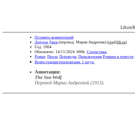
Lib.ru/
Оставить комментарий
Лондон Джек
(перевод: Мария Андреева) (
yes@lib.ru
)
Год: 1904
Обновлено: 14/11/2024. 608k.
Статистика.
Роман
:
Проза
,
Переводы
,
Приключения
Романы и повести
Иллюстрации/приложения: 1 штук.
Аннотация:
The Sea-Wolf
.
Перевод Марии Андреевой (1913)
.