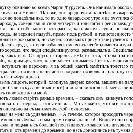
ъ шутку обвиняю во всемъ Чарли Фурусета. Онъ нанималъ около 
енгауэра и Ничше. Лѣто же, онъ предпочиталъ потѣть въ жарком
ся до понедѣльника, то въ одно январьское утро я не очутился 
роходъ, совершавшій свой четвертый или пятый рейсъ между С
въ, но о гибельности котораго я, какъ житель суши, не имѣл
хода, на верхней палубѣ, прямо подъ рубкой, и таинственность 
нный сырою мглой, но смутно сознавалъ присутствіе рулевого и
ленія труда, которое избавляло меня отъ необходимости изуча
Это хорошо, что люди спеціализируются, размышлялъ я. Спеціаль
, какъ и я. Съ другой стороны, вмѣсто того, чтобы тратить
іи, напримѣръ, того, какое мѣсто занимаетъ Поэ въ американск
я вступилъ на пароходъ, я въ общей каютѣ замѣтилъ толстаго 
спеціальныя познанія капитана и лоцмана позволяли толстому г
 въ Санъ-Франциско.
мъ лицомъ, который, хлопнувъ дверью каюты, вышелъ на палубу
идно были искусственныя ноги) и остановился возлѣ меня, шир
елъ свою жизнь на морѣ.
яютъ людей старѣть раньше времени, -- сказалъ онъ, кивнувъ гол
овать на нервы, -- отвѣтилъ я. -- Мнѣ кажется, что все это пр
твія опредѣлены съ математической точностью.
дя на меня съ удивленіемъ. -- А теченіе, которое проходитъ чере
 колоколъ буйка... и мы прямо идемъ на него!.. Видите они сво
ла, и лоцманъ съ большой поспѣшностью завертѣлъ штурвалъ. З
ѣлъ и, отъ времени до времени, до насъ доносились изъ тумана д