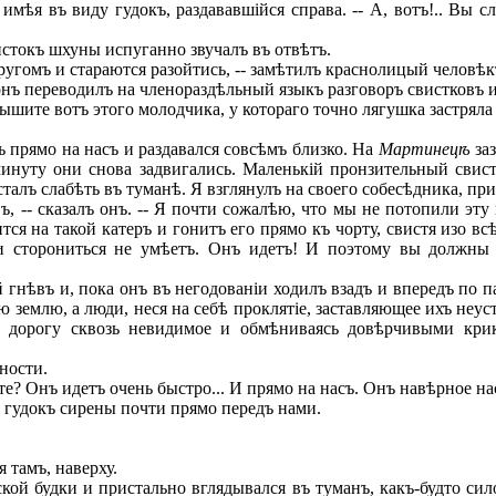
имѣя въ виду гудокъ, раздававшійся справа. -- А, вотъ!.. Вы 
стокъ шхуны испуганно звучалъ въ отвѣтъ.
ругомъ и стараются разойтись, -- замѣтилъ краснолицый человѣк
 онъ переводилъ на членораздѣльный языкъ разговоръ свистковъ и
шите вотъ этого молодчика, у котораго точно лягушка застряла в
прямо на насъ и раздавался совсѣмъ близко. На
Мартинец
ѣ
заз
минуту они снова задвигались. Маленькій пронзительный свист
алъ слабѣть въ туманѣ. Я взглянулъ на своего собесѣдника, приг
, -- сказалъ онъ. -- Я почти сожалѣю, что мы не потопили эт
ся на такой катеръ и гонитъ его прямо къ чорту, свистя изо всѣ
и сторониться не умѣетъ. Онъ идетъ! И поэтому вы должны 
нѣвъ и, пока онъ въ негодованіи ходилъ взадъ и впередъ по п
емлю, а люди, неся на себѣ проклятіе, заставляющее ихъ неуст
 дорогу сквозь невидимое и обмѣниваясь довѣрчивыми крик
ности.
те? Онъ идетъ очень быстро... И прямо на насъ. Онъ навѣрное н
 гудокъ сирены почти прямо передъ нами.
 тамъ, наверху.
ой будки и пристально вглядывался въ туманъ, какъ-будто сил