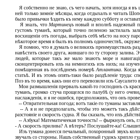
Я собственно не знаю, съ чего начать, хотя иногда я в
ней только зимніе мѣсяцы, когда отдыхалъ и читалъ Шоп
было привычки ѣздить къ нему каждую субботу и оставать
Я зналъ, что
Мартинецъ
новый и вполнѣ надежный па
густомъ туманѣ, который точно пеленою застилалъ зали
восхищеніи отъ погоды, выбралъ себѣ мѣсто на носу паро
нѣкоторое время я былъ въ полномъ одиночествѣ, окруже
Я помню, что я думалъ о великихъ преимуществахъ раздѣ
навѣстить своего друга, жившаго по ту сторону залива. 
людей, которые такъ же мало знаютъ море и навигацію
сконцентрировать ихъ на немногихъ изъ нихъ; на изучен
помѣщенная въ послѣднемъ номерѣ
Атлантика
. Когда 
статьѣ. И въ этомъ опять-таки было раздѣленіе труда: 
Поэ въ то время, какъ они его перевозили изъ Саусалито
Мои размышленія прервалъ какой-то господинъ съ красны
туманъ, громко стуча прощелся по палубѣ (у него очев
наслажденія, и я не ошибся, предположивъ, что онъ пров
-- Отвратительная погода; вотъ такіе-то туманы заставл
-- А я и не предполагалъ, чтобы это можетъ такъ дѣйств
разстояніе и скорость судна. Я бы сказалъ, что ихъ дѣйс
-- Азбука! Математичеекая точность! -- фыркнулъ онъ, гля
- А скорость прилива? А вѣтеръ? Послушайте-ка! Слышите
Изъ тумана донесся печальный, похоронный звукъ колоко
звучалъ со стороны. Нашъ собственный гудокъ хрипло гуд