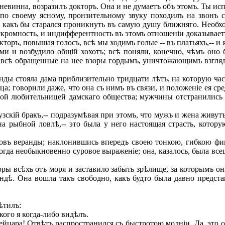
невинна, возразилъ докторъ. Она и не думаетъ объ этомъ. Ты исп
о своему ясному, пронзительному звуку походилъ на звонъ се
какъ бы старался проникнуть въ самую душу ближняго. Необхо
ромность, и индифферентность въ этомъ отношеніи доказываетъ 
оръ, повышая голосъ, всѣ мы ходимъ голые -- въ платьяхъ,-- и 
и возбудило общій хохотъ; всѣ поняли, конечно, чѣмъ оно б
а всѣ обращенные на нее взоры гордымъ, уничтожающимъ взгля
ды стояла дама приблизительно тридцати лѣтъ, на которую част
ца; говорили даже, что она съ нимъ въ связи, и положеніе ея 
ой любительницей дамскаго общества; мужчины отстранились от
скій бракъ,-- подразумѣвая при этомъ, что мужъ и жена живутъ
 рыбной ловлѣ,-- это была у него настоящая страсть, котору
въ веранды; наклонившись впередъ своею тонкою, гибкою фиг
огда необыкновенно суровое выраженіе; она, казалось, была вс
ры всѣхъ отъ моря и заставило забыть зрѣлище, за которымъ о
андѣ. Она вошла такъ свободно, какъ будто была давно предст
ѣтилъ:
кого я когда-либо видѣлъ.
йцара! Отвѣтъ распространился съ быстротою молніи. Да, это он