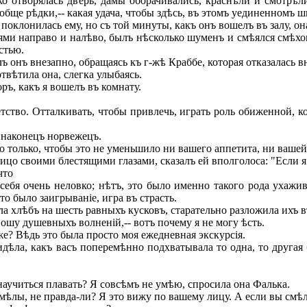
лько отворялась дверь, дамы оборачивались, краснѣли и смот
ообще рѣдки,-- какая удача, чтобы здѣсь, въ этомъ уединенномъ 
оклонилась ему, но съ той минуты, какъ онъ вошелъ въ залу, она
ѣдями направо и налѣво, былъ нѣсколько шуменъ и смѣялся смѣх
стью.
 онъ внезапно, обращаясь къ г-жѣ Краббе, которая отказалась в
твѣтила она, слегка улыбаясь.
ръ, какъ я вошелъ въ комнату.
ство. Отталкивать, чтобы привлечь, играть роль обиженной, ко
 наконецъ норвежецъ.
о только, чтобы это не уменьшило ни вашего аппетита, ни вашей
цо своими блестящими глазами, сказалъ ей вполголоса: "Если я 
что
ебя очень неловко; нѣтъ, это было именно такого рода ухажив
то было заигрываніе, игра въ страсть.
 хлѣбъ на шесть равныхъ кусковъ, старательно разложила ихъ въ
ошу душевныхъ волненій,-- вотъ почему я не могу ѣсть.
е? Вѣдь это была просто моя ежедневная экскурсія.
идѣла, какъ васъ поперемѣнно подхватывала то одна, то другая 
 научиться плавать? Я совсѣмъ не умѣю, спросила она Фалька.
мѣлы, не правда-ли? Я это вижу по вашему лицу. А если вы смѣлы