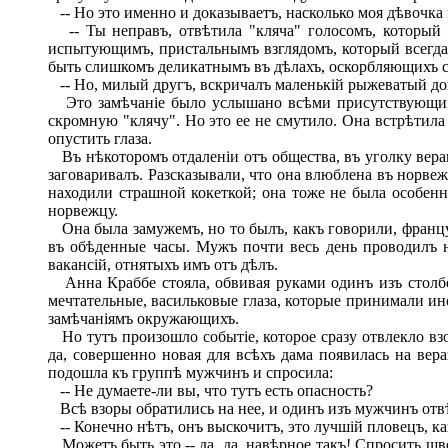
-- Но это именно и доказываетъ, насколько моя дѣвочка 
-- Ты неправъ, отвѣтила "кляча" голосомъ, который п
испытующимъ, пристальнымъ взглядомъ, который всегда 
быть слишкомъ деликатнымъ въ дѣлахъ, оскорбляющихъ ск
-- Но, милый другъ, вскричалъ маленькій рыжеватый докт
Это замѣчаніе было услышано всѣми присутствующими 
скромную "клячу". Но это ее не смутило. Она встрѣтил
опустить глаза.
Въ нѣкоторомъ отдаленіи отъ общества, въ уголку веран
заговаривалъ. Разсказывали, что она влюблена въ норвеж
находили страшной кокеткой; она тоже не была особенн
норвежцу.
Она была замужемъ, но то былъ, какъ говорили, француз
въ обѣденные часы. Мужъ почти весь день проводилъ на
вакансій, отнятыхъ имъ отъ дѣлъ.
Анна Краббе стояла, обвивая руками одинъ изъ столбо
мечтательные, васильковые глаза, которые принимали ин
замѣчаніямъ окружающихъ.
Но тутъ произошло событіе, которое сразу отвлекло взо
да, совершенно новая для всѣхъ дама появилась на вер
подошла къ группѣ мужчинъ и спросила:
-- Не думаете-ли вы, что тутъ есть опасность?
Всѣ взоры обратились на нее, и одинъ изъ мужчинъ отв
-- Конечно нѣтъ, онъ выскочитъ, это лучшій пловецъ, ка
Можетъ быть это,-- да, да, навѣрное такъ! Спросить шве