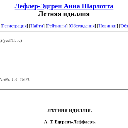
Лефлер-Эдгрен Анна Шарлотта
Летняя идиллия
[
Регистрация
]
[
Найти
] [
Рейтинги
] [
Обсуждения
] [
Новинки
] [
Обз
) (
yes@lib.ru
)
oNo 1-4, 1890.
ЛѢТНЯЯ ИДИЛЛІЯ.
А. Т. Едгренъ-Леффлеръ.