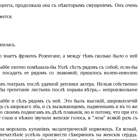
доцента, продолжала она съ нѣкоторымъ смущеніемъ. Онъ очень
жется.
нилась.
о знаетъ фрэкенъ Розенгане, а между тѣмъ сколько было о ней
аббе охотно помѣшала-бы Уллѣ сѣсть рядомъ съ собой, если-бы
ъ посадить ее рядомъ со знакомой; пришлось волею-неволею
въ театрахъ послѣ удачной реплики актера. Нельзя собственно
-бы трепетаніе листьевъ послѣ порыва вѣтра,-- непроизвольное
бе и сѣлъ рядомъ съ ней. Это былъ высокій, широкоплечій
дъ съ широкаго лба, и съ вызывающимъ, надменнымъ и въ то же
о своимъ подвигамъ въ дѣлѣ плаванія, но и потому, что при его
лаза и нѣжно звучали женскіе голоса, и "лоза" всякій разъ съ
на морскихъ купаніяхъ эксцентрическій норвежецъ. Ея ясный,
печатлѣніе успѣлъ произвести сѣверянинъ на женскія сердца.