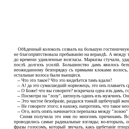
Обѣденный колоколъ созвалъ на большую гостиничную 
не благопріятствовала пребыванію на верандѣ. А между тѣ
до времени удивленные возгласы. Маркизы стучали, удар
послѣ долгихъ усилій. Большинство дамъ явилось бе
неожиданному безпорядку съ прямыми клоками волосъ, т
остальные волоса были вьющіеся.
-- Что это такое? Что это виднѣется тамъ вдали?
-- А! да это сумасшедшій норвежецъ, это онъ плаваетъ с
-- О Боже! что вы говорите? вскричала одна изъ дамъ, г
-- Посмотри на "лозу", шепнулъ одинъ изъ мужчинъ. Она
-- Это чистое безобразіе, раздался тонкій щебечущій ж
-- Не говорите этого; я нахожу, напротивъ, что такое не
-- Ого, вотъ опять начинается перепалка между "лозою"
Синяя получила это имя по многимъ причинамъ. Во-п
проводились самые радикальные взгляды; во-вторыхъ, о
фразы голосомъ, который звучалъ, какъ щебетаніе пти