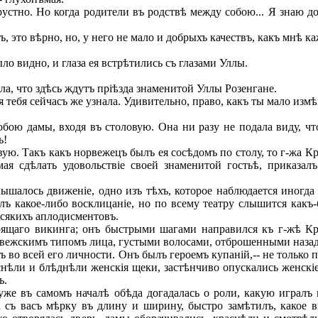
рустно. Но когда родители въ родствѣ между собою... Я знаю 
 это вѣрно, но, у него не мало и добрыхъ качествъ, какъ мнѣ ка
о видно, и глаза ея встрѣтились съ глазами Уллы.
ла, что здѣсь ждутъ пріѣзда знаменитой Уллы Розенгане.
я тебя сейчасъ же узнала. Удивительно, право, какъ ты мало измѣ
бою дамы, входя въ столовую. Она ни разу не подала виду, чт
ь!
ю. Такъ какъ норвежецъ былъ ея сосѣдомъ по столу, то г-жа Кр
ая сдѣлать удовольствіе своей знаменитой гостьѣ, приказал
шалось движеніе, одно изъ тѣхъ, которое наблюдается иногда 
алъ какое-либо восклицаніе, но по всему театру слышится какъ
всякихъ аплодисментовъ.
щаго викинга; онъ быстрыми шагами направился къ г-жѣ Краб
орвежскимъ типомъ лица, густыми волосами, отброшенными наза
во всей его личности. Онъ былъ героемъ купаній,-- не только п
нѣли и блѣднѣли женскія щеки, застѣнчиво опускались женскіе г
ъ.
же въ самомъ началѣ обѣда догадалась о роли, какую игралъ 
а съ васъ мѣрку въ длину и ширину, быстро замѣтилъ, какое в