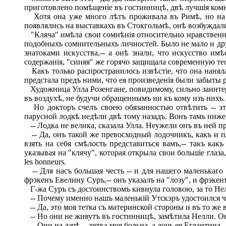
приготовлено помѣщеніе въ гостинницѣ, двѣ лучшія комн
Хотя она уже много лѣтъ проживала въ Римѣ, но на р
появлялись на выставкахъ въ Стокгольмѣ, онѣ возбуждали
"Кляча" имѣла свои сомнѣнія относительно нравственно
подобныхъ сомнительныхъ личностей. Было не мало и друг
знатоками искусства,-- а онѣ знали, что искусство им
содержанія, "синяя" же горячо защищала современную тео
Какъ только распространилось извѣстіе, что она наняла
предстала предъ ними, что ея произведенія были забыты 
Художница Улла Розенгане, повидимому, сильно заинтере
въ воздухѣ, не будучи обращеннымъ ни къ кому изъ нихъ.
Но докторъ счелъ своею обязанностью отвѣтить -- э
парусной лодкѣ недѣли двѣ тому назадъ. Вонъ тамъ ниже 
-- Лодка не велика, сказала Улла. Неужели онъ въ ней пр
-- Да, онъ такой же превосходный лодочникъ, какъ и п
взять на себя смѣлость представиться вамъ,-- такъ как
указывая на "клячу", которая открыла свои большіе глаз
les honneurs.
-- Для насъ большая честь -- и для нашего маленькаго 
фрэкенъ Евелину Суръ,-- онъ указалъ на "лозу", и фрэкен
Г-жа Суръ съ достоинствомъ кивнула головою, за то Не
-- Почему именно нашъ маленькій Утскэръ удостоился чес
-- Да, это моя тетка съ материнской стороны и въ то же 
-- Но они не живутъ въ гостинницѣ, замѣтила Нелли. Он
-- Они на дачѣ,-- тетка моя больна, а дочь ея Еглантина -