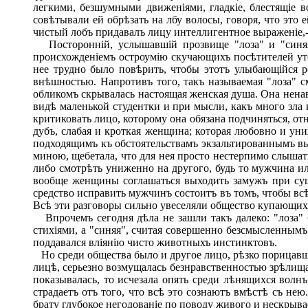
легкими, безшумными движеніями, гладкіе, блестящіе в
совѣтывали ей обрѣзать на лбу волосы, говоря, что это 
чистый лобъ придавалъ лицу интеллигентное выраженіе,-
Посторонній, услышавшій прозвище "лоза" и "синяя"
происхожденіемъ остроумію скучающихъ посѣтителей утс
нее трудно было повѣрить, чтобы этотъ улыбающійся 
внѣшностью. Напротивъ того, такъ называемая "лоза" 
обликомъ скрывалась настоящая женская душа. Она ненав
видѣ маленькой студентки и при мысли, какъ много зла
критиковать лицо, которому она обязана подчиняться, от
дубъ, слабая и кроткая женщина; которая любовно и ун
подходящимъ къ обстоятельствамъ экзальтированнымъ вы
миною, щебетала, что для нея просто нестерпимо слышат
либо смотрѣть униженно на другого, будь то мужчина ил
вообще женщины соглашаться выходить замужъ при суще
средство исправить мужчинъ состоитъ въ томъ, чтобы вс
Всѣ эти разговоры сильно увеселяли общество купающихся:
Впрочемъ сегодня дѣла не зашли такъ далеко: "лоза" 
стихіями, а "синяя", считая совершенно безсмысленнымъ
поддавался вліянію чисто животныхъ инстинктовъ.
Но среди общества было и другое лицо, рѣзко порицавш
лицѣ, серьезно возмущалась безнравственностью зрѣлища
показывалась, то исчезала опять среди лѣнящихся волнъ
страдаетъ отъ того, что всѣ это сознаютъ вмѣстѣ съ н
брату глубокое негодованіе по поводу живого и нескрыв