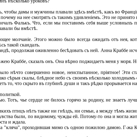
мнѣ нѣсколько уроковъ?
, чтобы дамы и мужчины плавали здѣсь вмѣстѣ, какъ во Франці
, почему на нее смотрятъ съ такимъ удивленіемъ. Это не принято
ричалъ Фалькъ. Что, если мы поставимъ себя выше условныхъ п
авали бы вмѣстѣ.
щее молчаніе. Этого можно было всегда ожидать отъ нея, ко
ѣсь такой скандалъ.
ндѣ, продолжая оживленно бесѣдовать съ ней. Анна Краббе исче
-жею Краббе, сказалъ онъ. Она вѣрно поджидаетъ меня у моря. Н
ло нѣчто совершенно новое, неиспытанное, пріятное! Эти ста
днако сѣрыя скалы, блѣдное небо съ своимъ нѣсколько холоднымъ
аетъ то, что скрыто въ глубинѣ души и такъ рѣдко прорывается н
ополиткой.
 Тотъ, чье сердце не билось горячо за родину, не знаетъ лучш
икихъ птицъ нѣтъ также ни гнѣздъ, ни семьи, а между тѣмъ жизнь
увства были, по видимому, чужды ей. Потому-то она и могла жит
ста и ждала.
ла "кляча", проходившая мимо съ одною пожилою дамою. Г-жа К