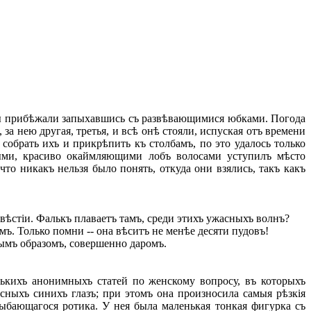
мы прибѣжали запыхавшись съ развѣвающимися юбками. Погода
 за нею другая, третья, и всѣ онѣ стояли, испуская отъ времени
собрать ихъ и прикрѣпить къ столбамъ, по это удалось только
тыми, красиво окаймляющими лобъ волосами уступилъ мѣсто
о никакъ нельзя было понять, откуда они взялись, такъ какъ
звѣстіи. Фалькъ плаваетъ тамъ, среди этихъ ужасныхъ волнъ?
ъ. Только помни -- она вѣситъ не менѣе десяти пудовъ!
пымъ образомъ, совершенно даромъ.
кихъ анонимныхъ статей по женскому вопросу, въ которыхъ
сныхъ синихъ глазъ; при этомъ она произносила самыя рѣзкія
лыбающагося ротика. У нея была маленькая тонкая фигурка съ