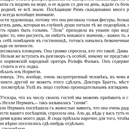
аты съ видомъ на море, и ее ждали со дня на день, ждали съ б
одинѣ ее всѣ знали. Посѣщавшіе Римъ скандинавки много раз
 всегда всеобщее вниманіе.
сти художницы, потому что она рисовала голыя фигуры, больш
ихъ дамъ, которыя въ глубинѣ души питали тѣ же подозрѣнія, н
ѣетъ право быть голымъ. "Лоза" приходила въ уныніе при вид
рію: то,
что
рисуютъ, не имѣетъ никакого значенія,-- важно то,
 себѣ помѣщеніе въ гостинницѣ, тотчасъ начались безконечные 
ради ея личности.
совалась пловцомъ. Она громко спросила, кто это такой. Дамы 
 Нельзя же вступать въ разговоръ съ особой, никому не представ
то норвежскій народный ораторъ Рольфъ Фалькъ. Онъ содержи
стоитъ и его лодка.
іѣхалъ изъ Норвегіи.
ловецъ. Это, вообще, очень эксцентричный человѣкъ, въ чемъ 
ъ никто другой не можетъ этого сдѣлать. Докторъ Браттъ, мѣс
а, посмотрѣла Уллѣ въ лицо глубоко проницательнымъ взглядомъ 
Утскэра, что къ числу своихъ гостей мы можемъ прибавить и г-
ъ Нелли Нерманъ,-- такъ называлась "синяя".
лли Нерманъ поспѣшила съ живостью заявить, что она очень ра
ти вашего посѣщенія, спросила она. Ахъ да, вѣдь у васъ тутъ ес
время вдова моего дяди. Я сюда пріѣхала нарочно для того, чтобы
и вѣрно поселились гдѣ-нибудь отдѣльно.
- глухонѣмая.