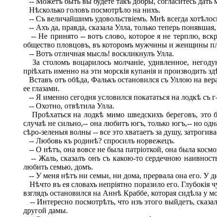
-- Можетъ быть вы будете такъ добры, согласитесь дать 
Нѣсколько головъ посмотрѣло на нихъ.
-- Съ величайшимъ удовольствіемъ. Мнѣ всегда хотѣлось
-- Ахъ да, правда, сказала Улла, только теперь понявшая
-- Не принято -- вотъ слово, которое я не терплю, вск
общество пловцовъ, въ которомъ мужчины и женщины пл
-- Вотъ отличная мысль! воскликнулъ Улла.
За столомъ воцарилось молчаніе, удивленное, негодую
пріѣхать именно на эти морскія купанія и производить зд
Вставъ отъ обѣда, Фалькъ остановился съ Уллою на вера
ее глазами.
-- Я именно сегодня условился покататься на лодкѣ съ г
-- Охотно, отвѣтила Улла.
Проѣхаться на лодкѣ мимо шведскихъ береговъ, это бы
случаѣ не сильно,-- она любитъ югъ, только югъ,-- но о
сѣро-зеленыя волны -- все это хватаетъ за душу, затрогив
-- Любовь къ родинѣ? спросилъ норвежецъ.
-- О нѣтъ, она вовсе не была патріоткой, она была косм
-- Жаль, сказалъ онъ съ какою-то сердечною наивностью.
любить семью, домъ.
-- У меня нѣтъ ни семьи, ни дома, прервала она его. У д
Нѣчто въ ея словахъ непріятно поразило его. Глубокія ч
взглядъ остановился на Аннѣ Краббе, которая сидѣла у мо
-- Интересно посмотрѣть, что изъ этого выйдетъ, сказа
другой дамы.