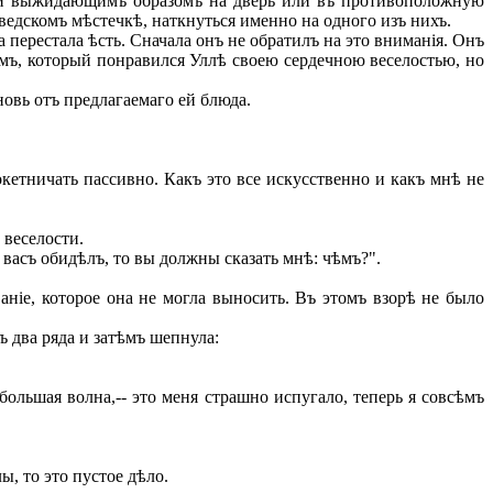
рѣли выжидающимъ образомъ на дверь или въ противоположную
шведскомъ мѣстечкѣ, наткнуться именно на одного изъ нихъ.
 перестала ѣсть. Сначала онъ не обратилъ на это вниманія. Онъ
омъ, который понравился Уллѣ своею сердечною веселостью, но
новь отъ предлагаемаго ей блюда.
кетничать пассивно. Какъ это все искусственно и какъ мнѣ не
 веселости.
васъ обидѣлъ, то вы должны сказать мнѣ: чѣмъ?".
аніе, которое она не могла выносить. Въ этомъ взорѣ не было
 два ряда и затѣмъ шепнула:
большая волна,-- это меня страшно испугало, теперь я совсѣмъ
, то это пустое дѣло.