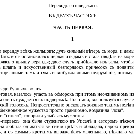
Переводъ со шведскаго.
ВЪ ДВУХЪ ЧАСТЯХЪ.
ЧАСТЬ ПЕРВАЯ.
I.
веранду всѣхъ жильцовъ; дулъ сильный вѣтеръ съ моря, и да
мъ, вотъ остановилась первая изъ дамъ и стала глядѣть на море,
яясь о крышу веранды; двое слугъ прибѣжало изъ залы, чтобы 
зъ шляпъ и искусственный безпорядокъ причесокъ съ подви
орчащими тамъ и сямъ и возбуждавшими недоумѣніе, потому чт
реди бурныхъ волнъ.
отовая, казалось, упасть въ обморокъ при этомъ неожиданномъ и
 опять нуждается въ поддержкѣ. Поспѣши, воспользуйся случаем
енскій голосокъ. Непростительно рисковать жизнью такимъ нелѣ
обыкновенное мужество просто грандіозно, возразила "лоза".
 и "синею", говорили улыбаясь мужчины.
ервыхъ, она была студенткою въ Упсалѣ и авторомъ нѣсколь
на любила одѣваться въ синій цвѣтъ и обладала, парою прекра
цъ, и съ самымъ кроткимъ выраженіемъ маленькаго, нѣжнаго у