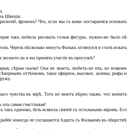
и.
 въ Швеціи.
риличій, фрэкенъ? Что, если мы съ вами постараемся основать
торая такъ любила рисовать голыя фигуры, нужно-же было ей
зла. Черезъ нѣсколько минутъ Фалькъ оглянулся и сталъ искать
е желаете-ли и вы принять участіе въ прогулкѣ?
рыя, сѣрыя скалы! Она не знаетъ, любитъ-ли ихъ, во всякомъ
 сѣвернымъ оттѣнкомъ, такое эфирное, высокое, заливы, рифы и
аружу.
аго чувства въ мірѣ. Тотъ не знаетъ вѣрно также, что значитъ
 ихъ самая счастливая!
ь такъ одиноко, безъ всякихъ связей съ остальнымъ міромъ. Его
раббе никогда не соглашается ѣздить съ Фалькомъ въ обществѣ