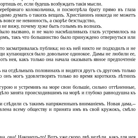
ортишь ее, если будешь возбуждать такія мысли.
ребрянаго колокольчика, и посмотрѣла брату прямо въ глаза
димо думать о такихъ вещахъ. Христіанинъ никогда не можетъ
вовсе не невинность, а скорѣе безстыдство,
я не вижу, почему хуже быть голымъ въ волнахъ.
ыло вызвано, и не мало насмѣшливыхъ глазъ устремилось на
домъ, такъ что большинство было принуждено отвернуться или
о засматривалась публика; но къ ней никто не подходилъ и не
среди купающихся было довольное одинокое. Дамы не любили ее,
ъ нея, какъ только она начала оказывать явное предпочтеніе
 на отдѣльныхъ половинахъ и видятся другъ съ другомъ только
ю онъ могъ удовлетворять только во время короткихъ лѣтнихъ
урою и устремивъ на море свои большіе, сильно оттѣненные,
ецѣло занята происходившимъ на морѣ и глубоко равнодушна къ
ни слѣдили съ такимъ напряженнынъ вниманіемъ. Новая дама,--
авлена всему обществу и принята имъ въ свой кружокъ, смѣло
а, она! Наконецъ-то! Вотъ уже скоро двѣ недѣли, какъ для нея