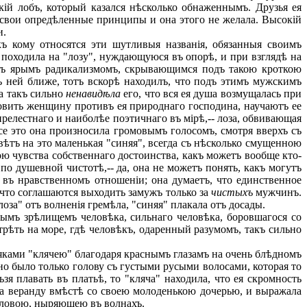
кій лобъ, который казался нѣсколько обнаженнымъ. Друзья ея
тъ свои опредѣленные принципы и она этого не желала. Высокій
и.
 кому относятся эти шутливыя названія, обязанныя своимъ
походила на "лозу", нуждающуюся въ опорѣ, и при взглядѣ на
 съ ярымъ радикализмомъ, скрывающимся подъ такою кроткою
ъ ней ближе, тотъ вскорѣ находилъ, что подъ этимъ мужскимъ
а такъ сильно
ненавидѣла
его, что вся ея душа возмущалась при
овить женщину противъ ея природнаго господина, научаютъ ее
прелестнаго и наиболѣе поэтичнаго въ мірѣ,-- лоза, обвивающая
е это она произносила громовымъ голосомъ, смотря вверхъ съ
ѣтъ на это маленькая "синяя", всегда съ нѣсколько смущенною
ю чувства собственнаго достоинства, какъ можетъ вообще кто-
о душевной чистотѣ,-- да, она не можетъ понять, какъ могутъ
въ нравственномъ отношеніи; она думаетъ, что единственное
 что соглашаются выходить замужъ только за
чистыхъ
мужчинъ.
оза" отъ волненія гремѣла, "синяя" плакала отъ досады.
нымъ зрѣлищемъ человѣка, сильнаго человѣка, боровшагося со
трѣть на море, гдѣ человѣкъ, одаренный разумомъ, такъ сильно
яками "клячею" благодаря краснымъ глазамъ на очень блѣдномъ
о было только голову съ густыми русыми волосами, которая то
зя плавать въ платьѣ, то "кляча" находила, что ея скромность
 на веранду вмѣстѣ со своею молоденькою дочерью, и выражала
головою, ныряющею въ волнахъ.