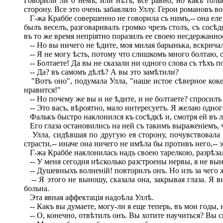
Говорили ли о немъ, или нѣтъ, все равно, но какъ то
сторону. Все это очень забавляло Уллу. Герои романовъ в
Г-жа Краббе совершенно не говорила съ нимъ,-- она еле п
былъ веселъ, разговаривалъ громко чрезъ столъ, съ сос
въ то же время непріятно поразилъ ее своею несдержанно
-- Но вы ничего не ѣдите, моя милая барынька, вскричалъ
-- Я не могу ѣсть, потому что слишкомъ много болтаю, о
-- Болтаете! Да вы не сказали ни одного слова съ тѣхъ по
-- Да? въ самомъ дѣлѣ? А вы это замѣтили?
"Вотъ оно", подумала Улла, "наше истое сѣверное кокет
нравится!"
-- Но почему же вы и не ѣдите, и не болтаете? спросилъ
-- Это васъ, вѣроятно, мало интересуетъ. Я желаю одног
Фалькъ быстро наклонился къ сосѣдкѣ и, смотря ей въ ли
Его глаза остановились на ней съ такимъ выраженіемъ, 
Улла, сидѣвшая по другую ея сторону, почувствовала с
страсти,-- иначе она ничего не имѣла бы противъ него,-- э
Г-жа Краббе наклонилась надъ своею тарелкою, разрѣзала
-- У меня сегодня нѣсколько разстроены нервы, я не вын
-- Душевныхъ волненій! повторилъ онъ. Но изъ за чего ж
-- Я этого не выношу, сказала она, закрывая глаза. Я в
больна.
Эта явная аффектація надоѣла Уллѣ.
-- Какъ вы думаете, могу-ли я еще теперь, въ мои годы,
-- О, конечно, отвѣтилъ онъ. Вы хотите научиться? Вы с