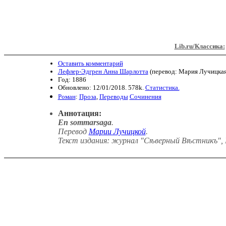
Lib.ru/Классика:
Оставить комментарий
Лефлер-Эдгрен Анна Шарлотта
(перевод: Мария Лучицкая
Год: 1886
Обновлено: 12/01/2018. 578k.
Статистика.
Роман
:
Проза
,
Переводы
Сочинения
Аннотация:
En sommarsaga
.
Перевод
Марии Лучицкой
.
Текст издания: журнал "Сѣверный Вѣстникъ", N