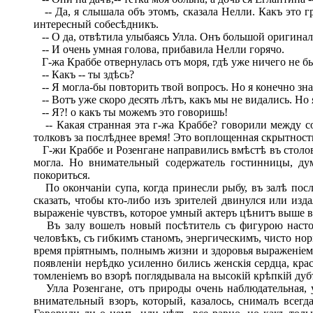
-- Да, я слышала объ этомъ, сказала Нелли. Какъ это г
интересный собесѣдникъ.
-- О да, отвѣтила улыбаясь Улла. Онъ большой оригиналъ,
-- И очень умная голова, прибавила Нелли горячо.
Г-жа Краббе отвернулась отъ моря, гдѣ уже ничего не был
-- Какъ -- ты здѣсь?
-- Я могла-бы повторить твой вопросъ. Но я конечно зна
-- Вотъ уже скоро десять лѣтъ, какъ мы не видались. Но 
-- Я?! о какъ ты можемъ это говоришь!
-- Какая странная эта г-жа Краббе? говорили между со
толковъ за послѣднее время! Это воплощенная скрытност
Г-жи Краббе и Розенгане направились вмѣстѣ въ столову
могла. Но внимательный содержатель гостинницы, дум
покориться.
По окончаніи супа, когда принесли рыбу, въ залѣ послы
сказать, чтобы кто-либо изъ зрителей двинулся или изд
выраженіе чувствъ, которое умный актеръ цѣнитъ выше 
Въ залу вошелъ новый посѣтитель съ фигурою настоя
человѣкъ, съ гибкимъ станомъ, энергическимъ, чисто н
время пріятнымъ, полнымъ жизни и здоровья выраженіемъ 
появленіи нерѣдко усиленно бились женскія сердца, крас
томленіемъ во взорѣ поглядывала на высокій крѣпкій дуб
Улла Розенгане, отъ природы очень наблюдательная, у
внимательный взоръ, который, казалось, снималъ всегд