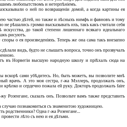
ольшимъ любопытствомъ и нетерпѣніемъ.
сказывали о ней по возвращеніи домой, а когда картины ея
ею частью дѣтей, но также и лѣсныхъ нимфъ и фавновъ и тому
о не рѣшались громко высказывать ихъ, такъ какъ считали себя
ѣ искусства, до такой степени лишеннаго всякаго идеальнаго
какъ
рисуютъ.
споры о ея произведеніяхъ. Теперь же она сама такъ внезапно
сдѣлали видъ, будто не слышатъ вопроса, точно онъ прозвучалъ
ленною.
тъ въ Норвегіи высшую народную школу и пріѣхалъ сюда на
вы вскорѣ сами убѣдитесь. Но, быть можетъ, вы позволите мнѣ
тный врачъ. А это моя сестра, г-жа Мэллеръ, продолжалъ онъ,
и крѣпко и сердечно пожала ей руку. Докторъ продолжалъ faire
жу Розенгане, сказалъ онъ. Позвольте вамъ также представить
да случаю познакомиться съ знаменитою художницею.
ть родственники? Одна г-жа Розенгане...
 провести лѣто съ нею и ея дѣтьми.