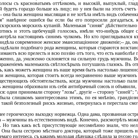
олосы съ красноватымъ оттѣнкомъ, и высокій, выпуклый, глад
ей будетъ гораздо больше къ лицу; но у нея были на этотъ сче
- она была женщина мыслящая и не хотѣла имѣть видъ собаченк
 навѣрное ошибся бы если бы его попросили догадаться, къ
кэрскихъ морскихъ купаній. Маленькая "синяя" дѣйствительно 
ротикъ и этотъ щебечущій голосокъ, имѣли что-нибудь общее
смотрѣла настоящимъ синимъ чулкомъ. Но кто приглядывался к
идѣла современное женское эмансипаціонное движеніе;-- да, он
 надѣлали подобнаго рода женщины, которыя стараются возстан
нимаютъ всю прелесть и всю поэзію отъ того, что есть наиболѣе 
иженно, да,
униженно
склоняется на сильную грудь мужчины. Вс
раженіемъ маленькихъ свѣтлосѣрыхъ потухшихъ глазокъ. Въ отв
ь, какъ можетъ женщина въ наше время быть настолько лишенно
и женщина, которая стоитъ всегда несравненно выше мужчинъ п
ствующихъ обстоятельствахъ, когда мужчины настолько пали 
ѣ женщины образовали изъ себя антибрачный союзъ и объявили,
 одни принимали сторону "лозы", другіе -- сторону "синей"; "л
была слишкомъ заинтересована этимъ, по ея мнѣнію, грандіоз
 такой безполезный рискъ жизнью, отвернулась и перестала смо
ее героическую выходку норвежца. Одна дама, прозванная остр
 -- мужчины въ естественномъ видѣ. Конечно, разсмотрѣть можн
. Но такъ какъ всѣ присутствующіе несомнѣнно знали, что нель
ею. Она была сестрою мѣстнаго доктора, который тоже пришелъ
аемаго интереса, съ какимъ молодая дѣвушка слѣдила за русою 