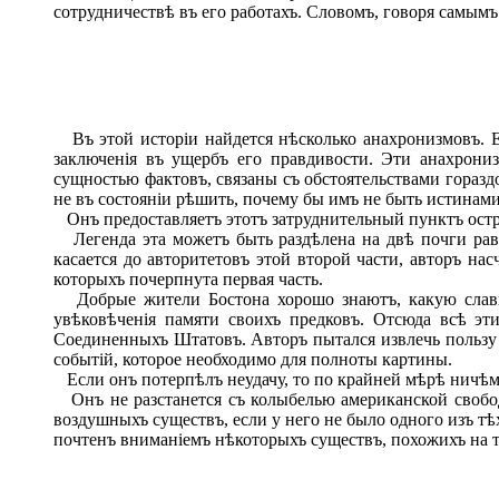
сотрудничествѣ въ его работахъ. Словомъ, говоря самым
Въ этой исторіи найдется нѣсколько анахронизмовъ. Ес
заключенія въ ущербъ его правдивости. Эти анахрони
сущностью фактовъ, связаны съ обстоятельствами горазд
не въ состояніи рѣшить, почему бы имъ не быть истинами
Онъ предоставляетъ этотъ затруднительный пунктъ остр
Легенда эта можетъ быть раздѣлена на двѣ почги равн
касается до авторитетовъ этой второй части, авторъ на
которыхъ почерпнута первая часть.
Добрые жители Бостона хорошо знаютъ, какую славну
увѣковѣченія памяти своихъ предковъ. Отсюда всѣ эт
Соединенныхъ Штатовъ. Авторъ пытался извлечь пользу из
событій, которое необходимо для полноты картины.
Если онъ потерпѣлъ неудачу, то по крайней мѣрѣ ничѣмъ
Онъ не разстанется съ колыбелью американской свободы,
воздушныхъ существъ, если у него не было одного изъ тѣх
почтенъ вниманіемъ нѣкоторыхъ существъ, похожихъ на т