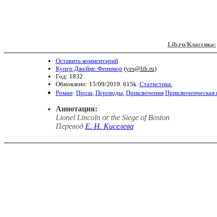
Lib.ru/Классика:
Оставить комментарий
Купер Джеймс Фенимор
(
yes@lib.ru
)
Год: 1832
Обновлено: 15/09/2019. 615k.
Статистика.
Роман
:
Проза
,
Переводы
,
Приключения
Приключенческая 
Аннотация:
Lionel Lincoln or the Siege of Boston
Перевод
E. H. Киселева