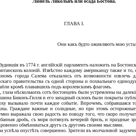
Ліонель Ликольнъ или осада Бостона.
ГЛАВА I.
Они какъ будто оживляютъ мою устал
ившія въ 1774 г. англійскій парламентъ наложить на Бостонскі
ританскихъ колоній. Извѣстно каждому американцу также и то,
ономъ города Салема отказались отъ возможности извлечь дл
йскаго правительства съ одной стороны и похвальнаго единоду
орабли кромѣ плававшихъ подъ королевскимъ флагомъ.
., глаза нѣсколькихъ сотъ бостонцевъ были устремлены на дале
ршина Биконъ-Гилля и его западный склонъ были покрыты публ
оху вызывало почти каждое событіе. Впрочемъ, собравшаяся т
жны. Граждане важные и солидные, но при этомъ осторожные,
но выражала свою радость во поводу того, что скоро получат
анная дробь, съ моря потянулъ вечерній бризъ, и праздные зр
ткровенно обмѣниваться другъ съ другомъ своими мыслями.
ра успѣла опустѣть совершенно. Зрители въ молчаливой задумч