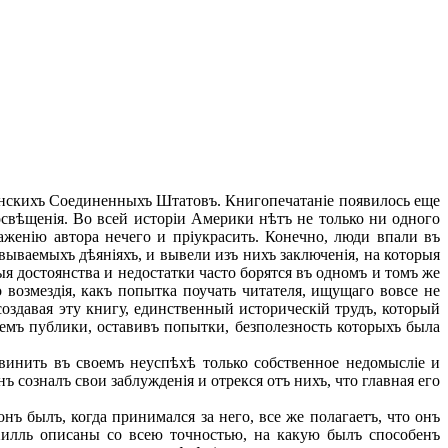
канскихъ Соединенныхъ Штатовъ. Книгопечатаніе появилось еще
освѣщенія. Во всей исторіи Америки нѣтъ не только ни одного
аженію автора нечего и пріукрасить. Конечно, люди впали въ
ываемыхъ дѣяніяхъ, и вывели изъ нихъ заключенія, на которыя
ыя достоянства и недостатки часто борятся въ одномъ и томъ же
о возмездія, какъ попытка поучать читателя, ищущаго вовсе не
 создавая эту книгу, единственный историческій трудъ, который
іемъ публики, оставивъ попытки, безполезность которыхъ была
винить въ своемъ неуспѣхѣ только собственное недомысліе и
нъ созналъ свои заблужденія и отрекся отъ нихъ, что главная его
ъ былъ, когда принимался за него, все же полагаетъ, что онъ
Хилль описаны со всею точностью, на какую былъ способенъ