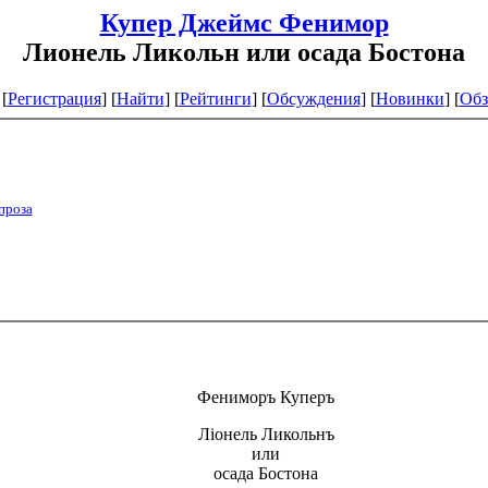
Купер Джеймс Фенимор
Лионель Ликольн или осада Бостона
[
Регистрация
]
[
Найти
] [
Рейтинги
] [
Обсуждения
] [
Новинки
] [
Обз
проза
Фениморъ Куперъ
Ліонель Ликольнъ
или
осада Бостона