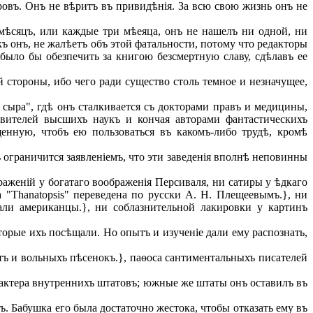
овъ. Онъ не вѣритъ въ привидѣнія. За всю свою жизнь онъ не
сяцъ, или каждые три мѣеяца, онъ не нашелъ ни одной, ни
къ онъ, не жалѣетъ объ этой фатальности, потому что редакторы
было бы обезпечить за книгою безсмертную славу, сдѣлавъ ее
й стороны, ибо чего ради существо столь темное и незначущее,
сыра", гдѣ онъ сталкивается съ докторами правъ и медицины,
тавителей высшихъ наукъ и кончая авторами фантастическихъ
щенную, чтобъ ею пользоваться въ какомъ-либо трудѣ, кромѣ
ограничится заявленіемъ, что эти заведенія вполнѣ неповинны
аженій у богатаго воображенія Персиваля, ни сатиры у ѣдкаго
 "Thanatopsis" переведена по русски А. Н. Плещеевымъ.}, ни
али американцы.}, ни соблазнительной лакировки у картинъ
торые ихъ посѣщали. Но опытъ и изученіе дали ему распознать,
ъ и вольныхъ пѣсенокъ.}, паѳоса сантиментальныхъ писателей
актера внутреннихъ штатовъ; южные же штаты онъ оставилъ въ
 Бабушка его была достаточно жестока, чтобы отказать ему въ