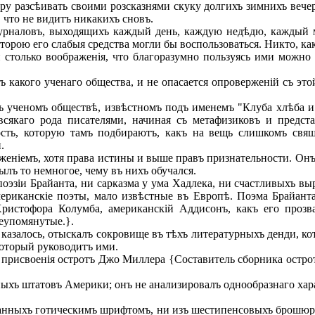
 разсѣивать своими розсказнями скуку долгихъ зимнихъ вечер
 что не видитъ никакихъ сновъ.
рналовъ, выходящихъ каждый день, каждую недѣдю, каждый мѣ
торою его слабыя средства могли бы воспользоваться. Никто, ка
 столько воображенія, что благоразумно пользуясь ими можно 
 какого ученаго общества, и не опасается опроверженій съ это
 ученомъ обществѣ, извѣстномъ подъ именемъ "Клуба хлѣба и 
 всякаго рода писателями, начиная съ метафизиковъ и предс
ность, которую тамъ подбираютъ, какъ на вещь слишкомъ свя
.
еніемъ, хотя права истины и выше правъ признательности. Онъ 
ылъ то немногое, чему въ нихъ обучался.
эзіи Брайанта, ни сарказма у ума Хадлека, ни счастливыхъ выр
ериканскіе поэты, мало извѣстные въ Европѣ. Поэма Брайанта
ристофора Колумба, американскій Аддисонъ, какъ его прозв
еупомянутые.}.
казалось, отыскалъ сокровище въ тѣхъ литературныхъ денди, ко
 который руководитъ ими.
рисвоенія остротъ Джо Миллера {Составитель сборника острот
ыхъ штатовъ Америки; онъ не анализировалъ однообразнаго хар
анныхъ готическимъ шрифтомъ, ни изъ шестипенсовыхъ брошюръ.