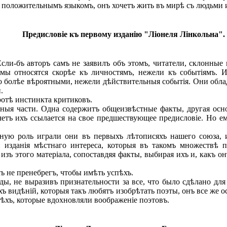
ъ положительнымъ языкомъ, онъ хочетъ жить въ мирѣ съ людьми и
Предисловіе къ первому изданію "Ліонеля Лінкольна".
ли-бъ авторъ самъ не заявилъ объ этомъ, читатели, склонные 
змы относятся скорѣе къ личностямъ, нежели къ событіямъ. 
о болѣе вѣроятными, нежели дѣйствительныя событія. Они обла
.
отѣ инстинкта критиковъ.
ыя части. Одна содержитъ общеизвѣстные факты, другая осно
счетъ ихъ ссылается на свое предшествующее предисловіе. Но 
ю роль играли они въ первыхъ лѣтописяхъ нашего союза, и
и изданія мѣстнаго интереса, которыя въ такомъ множествѣ 
ъ этого матеріала, сопоставдяя факты, выбирая ихъ и, какъ он
 не пренебрегъ, чтобы имѣть успѣхъ.
 не выразивъ признательности за все, что было сдѣлано для о
ъ видѣній, которыя такъ любятъ изобрѣтать поэты, онъ все же ос
ѣхъ, которые вдохновляли воображеніе поэтовъ.