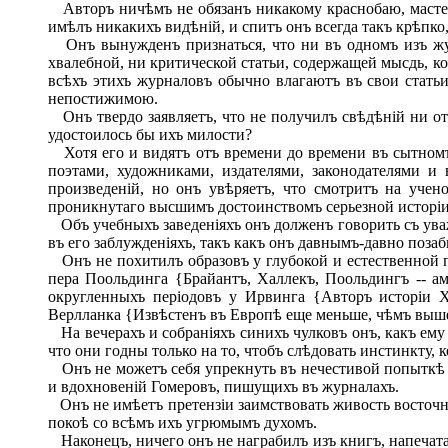
Авторъ ничѣмъ не обязанъ никакому краснобаю, мастеру
имѣлъ никакихъ видѣній, и спитъ онъ всегда такъ крѣпко,
Онъ вынужденъ признаться, что ни въ одномъ изъ жу
хвалебной, ни критической статьи, содержащей мысдь, ко
всѣхъ этихъ журналовъ обычно влагаютъ въ свои статьи
непостижимою.
Онъ твердо заявляетъ, что не получилъ свѣдѣній ни отъ
удостоилось бы ихъ милости?
Хотя его и видятъ отъ времени до времени въ сытномъ
поэтами, художниками, издателями, законодателями и
произведеній, но онъ увѣряетъ, что смотритъ на уче
проникнутаго высшимъ достоинствомъ серьезной исторіи
Объ учебныхъ заведеніяхъ онъ долженъ говорить съ уваж
въ его заблужденіяхъ, такъ какъ онъ давнымъ-давно позаб
Онъ не похитилъ образовъ у глубокой и естественной по
пера Поольдинга {Брайантъ, Халлекъ, Поольдингъ -- ам
округленныхъ періодовъ у Ирвинга {Авторъ исторіи Х
Верлланка {Извѣстенъ въ Европѣ еще меньше, чѣмъ выш
На вечерахъ и собраніяхъ синихъ чулковъ онъ, какъ ему 
что они годны только на то, чтобъ слѣдовать инстинкту,
Онъ не можетъ себя упрекнуть въ нечестивой попыткѣ п
и вдохновеній Гомеровъ, пишущихъ въ журналахъ.
Онъ не имѣетъ претензіи заимствовать живость восточн
покоѣ со всѣмъ ихъ угрюмымъ духомъ.
Наконецъ, ничего онъ не награбилъ изъ книгъ,
напечат