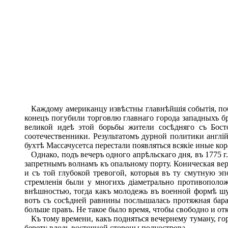
Каждому американцу извѣстны главнѣйшія событія, побуд
конецъ погубили торговлю главнаго города западныхъ б
великой идеѣ этой борьбы жители сосѣдняго съ Бост
соотечественники. Результатомъ дурной политики англі
бухтѣ Массачусетса перестали появляться всякіе иные к
Однако, подъ вечеръ одного апрѣльскаго дня, въ 1775 г
запретнымъ волнамъ къ опальному порту. Коническая ве
и съ той глубокой тревогой, которыя въ ту смутную эп
стремленія были у многихъ діаметрально противополо
внѣшностью, тогда какъ молодежь въ военной формѣ шум
вотъ съ сосѣдней равнины послышалась протяжная бараб
больше правъ. Не такое было время, чтобы свободно и о
Къ тому времени, какъ подняться вечернему туману, го
берету вдоль восточной стороны полуострова.