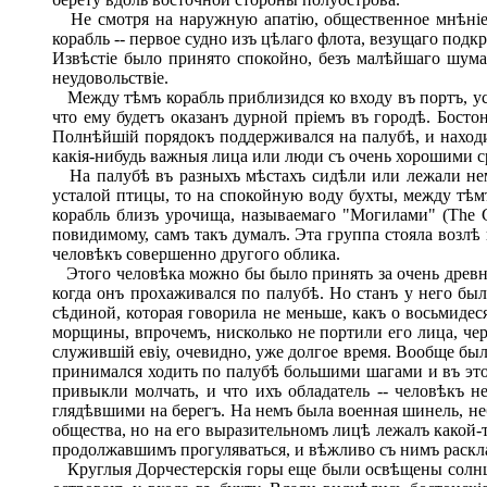
Не смотря на наружную апатію, общественное мнѣніе вс
корабль -- первое судно изъ цѣлаго флота, везущаго подк
Извѣстіе было принято спокойно, безъ малѣйшаго шума,
неудовольствіе.
Между тѣмъ корабль приблизидся ко входу въ портъ, ус
что ему будетъ оказанъ дурной пріемъ въ городѣ. Бост
Полнѣйшій порядокъ поддерживался на палубѣ, и находи
какія-нибудь важныя лица или люди съ очень хорошими с
На палубѣ въ разныхъ мѣстахъ сидѣли или лежали немн
усталой птицы, то на спокойную воду бухты, между тѣм
корабль близъ урочища, называемаго "Могилами" (The 
повидимому, самъ такъ думалъ. Эта группа стояла возлѣ 
человѣкъ совершенно другого облика.
Этого человѣка можно бы было принять за очень древняг
когда онъ прохаживался по палубѣ. Но станъ у него бы
сѣдиной, которая говорила не меньше, какъ о восьмиде
морщины, впрочемъ, нисколько не портили его лица, чер
служившій евіу, очевидно, уже долгое время. Вообще был
принимался ходить по палубѣ большими шагами и въ это 
привыкли молчать, и что ихъ обладатель -- человѣкъ 
глядѣвшими на берегъ. На немъ была военная шинель, не
общества, но на его выразительномъ лицѣ лежалъ какой-т
продолжавшимъ прогуляваться, и вѣжливо съ нимъ расклан
Круглыя Дорчестерскія горы еще были освѣщены солнцем