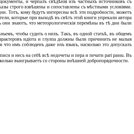
 документы, и черпалъ свѣдѣнія изъ частныхъ источниковъ съ
сказы строго взвѣшены и сопоставлены съ мѣстными условіями.
ни. Тотъ, кому будутъ интересны всѣ эти подробности, можетъ
тели, которые при выходѣ въ свѣтъ этой книги упрекали автора
ь они знаютъ, что метеорологическія перемѣны въ тѣ дни были
ьемъ, чтобы судить о нихъ. Такъ, въ одной статьѣ, въ общемъ
а характеровъ идіота и глулпа должны были причинить не малыя
и что имъ соблюденъ даже ихъ языкъ, насколько это допускалъ
си и несъ на себѣ всѣ недочеты и пера и печати pari passu. Въ
нѣсколько выигрываетъ со стороны внѣшней добропорядочности.