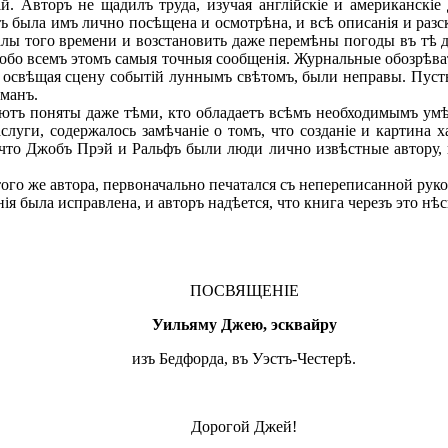
. Авторъ не щадилъ труда, изучая англійскіе и американскіе
ь была имъ лично посѣщена и осмотрѣна, и всѣ описанія и раз
лы того времени и возстановить даже перемѣны погоды въ тѣ д
 обо всемъ этомъ самыя точныя сообщенія. Журнальные обозрѣва
о освѣщая сцену событій луннымъ свѣтомъ, были неправы. Пуст
оманъ.
ютъ поняты даже тѣми, кто обладаетъ всѣмъ необходимымъ умѣн
заслуги, содержалось замѣчаніе о томъ, что созданіе и картин
, что Джобъ Прэй и Ральфъ были люди лично извѣстные автору, 
о же автора, первоначально печатался съ непереписанной рукопи
ія была исправлена, и авторъ надѣется, что книга черезъ это 
ПОСВЯЩЕНІЕ
Уильяму Джею, эсквайру
изъ Бедфорда, въ Уэстъ-Честерѣ.
Дорогой Джей!