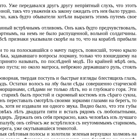
о. Уже передавался другъ другу непріятный слухъ, что этотъ
нной, такъ что уваженія къ закону ожидать отъ нея было трудно.
хо, какъ будто обыватели хотѣли выразить этимъ путемъ свое
анный встрѣчнымъ отливомъ. Онъ какъ будто предчувствовалъ,
портнымъ, на немъ не было распущенной, вольной солдатчины.
Всѣ признаки указывали скорѣе на то, что на кораблѣ прибыли
то на полоскавшійся о мачту парусъ, повисшій, точно крыло
ѣка, задававшаго вопросы лоцману, только что взошедшему на
 принято называть, по послѣдней модѣ. По крайней мѣрѣ онъ,
но пуста; но около матроса, небрежно державшаго руль, стоялъ
ворная, твердая поступь и быстрые взгляды блестящихъ глазъ,
удъ. Остатки волосъ на лбу были сѣды совершенно старческой
орщинами, слѣдами не только лѣтъ, но и глубокаго горя. Эти
а старикѣ былъ простой и скромный костюмъ изъ сѣраго сукна,
онъ переставалъ смотрѣть своими зоркими глазами на берегъ, то
, хотя не издавали ни одного звука. Видно было, что эти губы
ловѣкъ лѣтъ двадцати пяти и всталъ рядомъ съ любопытными,
диръ. Держалъ онъ себя прекрасно, какъ человѣкъ изъ лучшаго
а палубу, онъ сейчасъ же встрѣтился съ неутомимымъ старикомъ,
ерега, уже окутывавшіеся темнотой.
ныя свѣтовыя полосы и золотили зеленыя верхушки холмовъ на