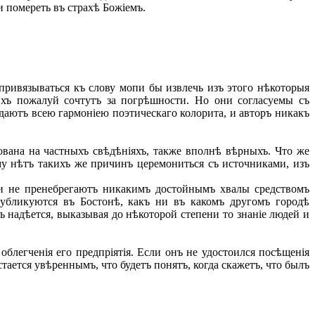
 помереть въ страхѣ Божіемъ.
привязываться къ слову мопи бы извлечь изъ этого нѣкоторыя
Ихъ пожалуй сочтутъ за погрѣшности. Но они согласуемы съ
даютъ всею гармоніею поэтическаго колорита, и авторъ никакъ
вана на частныхъ свѣдѣніяхъ, также вполнѣ вѣрныхъ. Что же
ему нѣтъ такихъ же причинъ церемониться съ источниками, изъ
 не пренебрегаютъ никакимъ достойнымъ хвалы средствомъ
публикуются въ Бостонѣ, какъ ни въ какомъ другомъ городѣ
ъ надѣется, выказывая до нѣкоторой степени то знаніе людей и
блегченія его предпріятія. Если онъ не удостоился посѣщенія
тается увѣреннымъ, что будетъ понятъ, когда скажетъ, что былъ