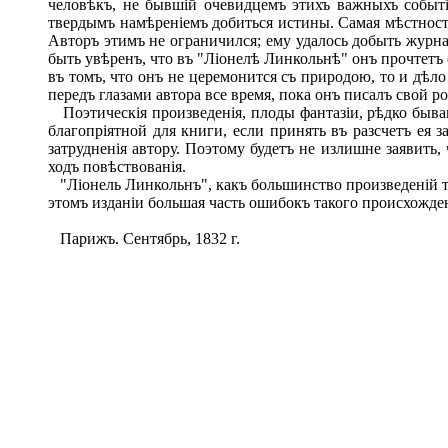
человѣкъ, не бывшій очевидцемъ этихъ важныхъ событій
твердымъ намѣреніемъ добиться истины. Самая мѣстност
Авторъ этимъ не ограничился; ему удалось добыть журна
быть увѣренъ, что въ "Ліонелѣ Линкольнѣ" онъ прочтетъ
въ томъ, что онъ не церемонится съ природою, то и дѣл
передъ глазами автора все время, пока онъ писалъ свой р
Поэтическія произведенія, плоды фантазіи, рѣдко быва
благопріятной для книги, если принять въ разсчетъ ея 
затрудненія автору. Поэтому будетъ не излишне заявить
ходъ повѣствованія.
"Ліонель Линкольнъ", какъ большинство произведеній тог
этомъ изданіи большая часть ошибокъ такого происхожден
Парижъ. Сентябрь, 1832 г.