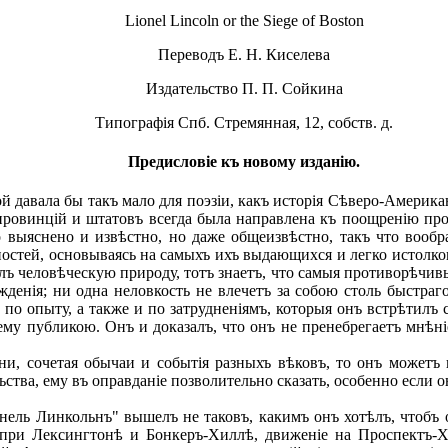
Lionel Lincoln or the Siege of Boston
Переводъ E. H. Киселева
Издательство П. П. Сойкина
Типографія Спб. Стремянная, 12, собств. д.
Предисловіе къ новому изданію.
й давала бы такъ мало для поэзіи, какъ исторія Сѣверо-Амери
 провинцій и штатовъ всегда была направлена къ поощренію пр
о выяснено и извѣстно, но даже общеизвѣстно, такъ что вообр
стей, основываясь на самыхъ ихъ выдающихся и легко истолков
илъ человѣческую природу, тотъ знаетъ, что самыя противорѣчив
жденія; ни одна неловкость не влечетъ за собою столь быстраг
ну по опыту, а также и по затрудненіямъ, которыя онъ встрѣтилъ
 ему публикою. Онъ и доказалъ, что онъ не пренебрегаетъ мнѣн
, сочетая обычаи и событія разныхъ вѣковъ, то онъ можетъ 
ьства, ему въ оправданіе позволительно сказать, особенно если о
ель Линкольнъ" вышелъ не таковъ, какимъ онъ хотѣлъ, чтобъ он
 при Лексингтонѣ и Бонкеръ-Хиллѣ, движеніе на Проспектъ-