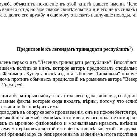
жба объяснитъ появленіе въ этой книгѣ вашего имени. Челов
ъ вашего отца; но мое слабое свидѣтельство ничего не въ силахъ 
такъ долго его дружбу, я еще могу отыскать наилучшіе поводы, ч
1
Предисловіе къ легендамъ тринадцати республикъ
)
вленъ первою изъ "Легендъ тринадцати республикъ". Впослѣдств
омѣщаемъ вслѣдъ за нимъ, которое авторъ предпослалъ спеціал
. Фениморъ Куперъ послѣ изданія "Ліонеля Линкольна" подруж
адомъ противъ обычныхъ предисловій къ романамъ автора "Веве
.
Прим.
ред
.
исанія, которыя найдутъ въ этихъ легендахъ, дошли до свѣдѣнія
главные факты, которые сюда входятъ, вѣрны, потому что еслиб
 заставили бы повѣрить имъ.
водовъ въ опору своего произведенія, онъ не поколеблется пред
икакой невѣдомый человѣкъ того или другого пола не помиралъ 
мецъ съ мрачною физіономіею и молчаливымъ нравомъ, вмѣнивш
ему матеріаловъ для этой исторіи съ тою цѣлью, чтобы выручко
й бренный міръ съ безцеремоннымъ забвеніемъ итога послѣдняго 