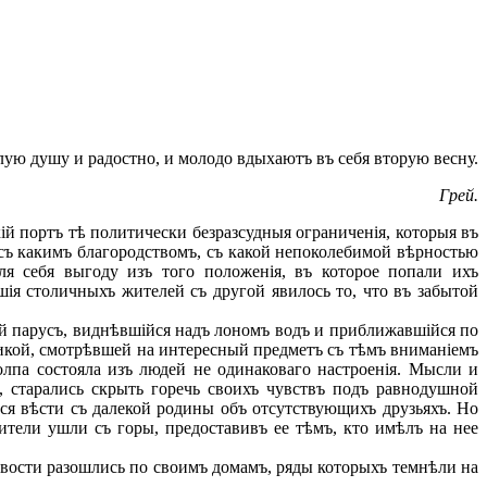
ую душу и радостно, и молодо вдыхаютъ въ себя вторую весну.
Грей.
й портъ тѣ политически безразсудныя ограниченія, которыя въ
 съ какимъ благородствомъ, съ какой непоколебимой вѣрностью
я себя выгоду изъ того положенія, въ которое попали ихъ
шія столичныхъ жителей съ другой явилось то, что въ забытой
кій парусъ, виднѣвшійся надъ лономъ водъ и приближавшійся по
икой, смотрѣвшей на интересный предметъ съ тѣмъ вниманіемъ
олпа состояла изъ людей не одинаковаго настроенія. Мысли и
 старались скрыть горечь своихъ чувствъ подъ равнодушной
ся вѣсти съ далекой родины объ отсутствующихъ друзьяхъ. Но
ители ушли съ горы, предоставивъ ее тѣмъ, кто имѣлъ на нее
ивости разошлись по своимъ домамъ, ряды которыхъ темнѣли на