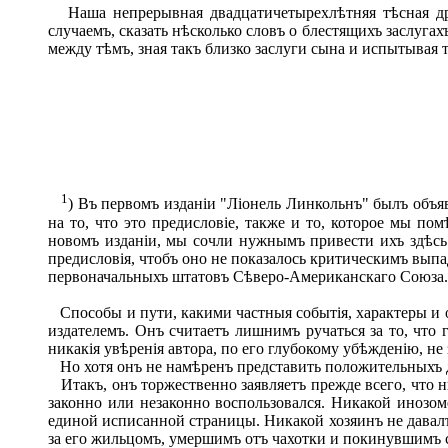
Наша непрерывная двадцатичетырехлѣтняя тѣсная дру
случаемъ, сказать нѣсколько словъ о блестящихъ заслугах
между тѣмъ, зная такъ близко заслуги сына и испытывая 
1
) Въ первомъ изданіи "Ліонель Линкольнъ" былъ объя
на то, что это предисловіе, также и то, которое мы п
новомъ изданіи, мы сочли нужнымъ привести ихъ здѣсь
предисловія, чтобъ оно не показалось критическимъ вып
первоначальныхъ штатовъ Сѣверо-Американскаго Союза
Способы и пути, какими частныя событія, характеры и оп
издателемъ. Онъ считаетъ лишнимъ ручаться за то, что 
никакія увѣренія автора, по его глубокому убѣжденію, не
Но хотя онъ не намѣренъ представить положительныхъ до
Итакъ, онъ торжественно заявляетъ прежде всего, что н
законно или незаконно воспользовался. Никакой инозо
единой исписанной страницы. Никакой хозяинъ не давалъ 
за его жильцомъ, умершимъ отъ чахотки и покинувшимъ се