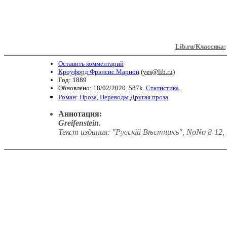
Lib.ru/Классика:
Оставить комментарий
Кроуфорд Фрэнсис Марион
(
yes@lib.ru
)
Год: 1889
Обновлено: 18/02/2020. 587k.
Статистика.
Роман
:
Проза
,
Переводы
Другая проза
Аннотация:
Greifenstein
.
Текст издания: "Русскій Вѣстникъ", NoNo 8-12, 