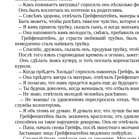
-- Какъ поживаетъ матушка? спросилъ онъ нѣсколько фо
Онъ былъ воспитанъ въ почтеніи къ родителямъ.
-- Совсѣмъ здорова, отвѣчалъ Грейфенштейнъ, манеры ко
Быть можетъ, чтобы разсѣять тяжелое чувство, которое 
-- Я вамъ привезъ трубку, сказалъ сынъ, и когда экипажъ
-- Она напомнитъ вамъ молодость, смѣясь, прибавилъ он
Грейфенштейнъ, до страсти любившій трубки, былъ во
немедленно сталъ набивать трубку.
-- Спасибо, дружокъ, сказалъ онъ, продувая трубку, что
Послѣ того взялъ старомодные кремень и огниво, зажегъ
Онъ сдѣлалъ знакъ кучеру, и тотъ погналъ коренастыхъ
курили.
-- Когда пріѣдетъ Хильда? спросилъ наконецъ Грейфъ, ко
-- Она пріѣдетъ завтра съ матерью, отвѣчалъ Грейфенште
-- Я полагаю, что намъ придется ждать еще до будущаго 
-- Ты будешь доволенъ, когда женишься, что отбылъ во
-- Не знаю, отвѣтилъ молодой человѣкъ разсѣянно.
-- Не знаешь! съ удивленіемъ переспросилъ отецъ. Что
службы волонтеромъ.
-- Я объ этомъ не думаю. Я думалъ все, что лучше бы м
Грейфенштейнъ былъ захваченъ врасплохъ; отъ удивлені
способенъ на такое нарушеніе декорума. Онъ не отвѣчалъ
-- Папа, началъ снова Грейфъ, послѣ минутнаго молчанія,
Застывшее лицо Грейфенштейна медленно побурѣло.
-- Сводный братъ, отвѣчалъ онъ съ уныніемъ. Моя мать