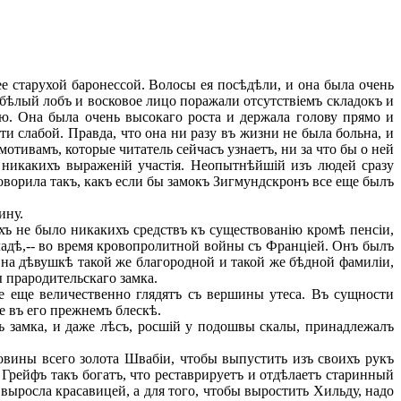
 старухой баронессой. Волосы ея посѣдѣли, и она была очень
й бѣлый лобъ и восковое лицо поражали отсутствіемъ складокъ и
ію. Она была очень высокаго роста и держала голову прямо и
ти слабой. Правда, что она ни разу въ жизни не была больна, и
мотивамъ, которые читатель сейчасъ узнаетъ, ни за что бы о ней
 никакихъ выраженій участія. Неопытнѣйшій изъ людей сразу
говорила такъ, какъ если бы замокъ Зигмундскронъ все еще былъ
ину.
хъ не было никакихъ средствъ къ существованію кромѣ пенсіи,
ладѣ,-- во время кровопролитной войны съ Франціей. Онъ былъ
я на дѣвушкѣ такой же благородной и такой же бѣдной фамиліи,
ы прародительскаго замка.
еще величественно глядятъ съ вершины утеса. Въ сущности
е въ его прежнемъ блескѣ.
ъ замка, и даже лѣсъ, росшій у подошвы скалы, принадлежалъ
овины всего золота Швабіи, чтобы выпустить изъ своихъ рукъ
 Грейфъ такъ богатъ, что реставрируетъ и отдѣлаетъ старинный
выросла красавицей, а для того, чтобы выростить Хильду, надо