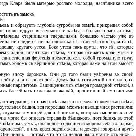
когда Клара была матерью рослаго молодца, наслѣдника всего
стить въ замокъ.
ія.
въ и образуетъ глубокіе сугробы на землѣ, прикрывая собой
, скалы вдругъ выступаютъ изъ лѣса,-- большею частью тамъ,
ъ увѣнчаны старинными твердынями, большею частью уже въ
ейна не найдется ни на одной картѣ этой мѣстности, хотя тѣ,
ошву крутаго утеса. Бока утеса такъ круты, что тѣ, которые
емъ одной гигантской стѣны, которая огибаетъ край утеса и
единственная фортеція представляетъ собой громадную груду
ытымъ ходомъ съ вершиной стѣны, которая даже на этой высотѣ
рную эпоху бароновъ. Они до того были увѣрены въ своей
 войну, или на опасность. Домъ былъ готическій по стилю, со
енный парапетомъ. Защищенныя съ сѣвера громадной стѣной, а
ныхъ бассейнахъ охлаждали жаркій, пропитанный смолистыми
ую твердыню, которая отдѣляла его отъ меланхолическаго лѣса.
рехугольная башня, вся поросшая мхомъ и вьющимися растеніями
", служила темницей для плѣнниковъ, которыхъ морили въ ней
на могла бы описать страданія бѣдняковъ, погибшихъ въ этой
иколѣпномъ замкѣ, она долгіе годы почти морила себя голодомъ,
аронессой", и ихъ краснощекія жены и дочери говорили другъ
ни знали, -- потому что этого нельзя было утаить отъ нихъ,--