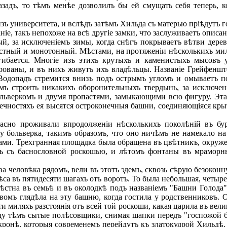
азадъ, то тѣмъ менѣе дозволилъ бы ей смущать себя теперь, 
 университета, и вслѣдъ затѣмъ Хильда съ матерью пріѣдутъ го
, такъ непохоже на всѣ другіе замки, что заслуживаетъ описан
за исключеніемъ зимы, когда снѣгъ покрываетъ вѣтви деревье
стный и монотонный. Мѣстами, на протяженіи нѣсколькихъ миль
агибается. Многіе изъ этихъ крутыхъ и каменистыхъ мысов
ированы, и въ нихъ живутъ ихъ владѣльцы. Названіе Грейфеншт
Водопадъ стремится внизъ подъ острымъ угломъ и омываетъ под
ъ строить никакихъ оборонительныхъ твердынь, за исключені
ьверкомъ и двумя пропастями, замыкающими всю фигуру. Эта 
нечностяхъ ея высятся остроконечныя башни, соединяющіяся кр
сно проживали впродолженіи нѣсколькихъ поколѣній въ бу
у больверка, такимъ образомъ, что оно ничѣмъ не намекало на
ами. Трехгранная площадка была обращена въ цвѣтникъ, окруж
дѣсь съ баснословной роскошью, и лѣтомъ фонтаны въ мрамор
а человѣка рядомъ, вели въ этотъ эдемъ, сквозь сѣрую безоконн
ѣса въ пятидесяти шагахъ отъ воротъ. То была небольшая, четы
вѣстна въ семьѣ и въ околодкѣ подъ названіемъ "Башни Голода
омъ глядѣла на эту башню, когда гостила у родственниковъ. О
и миляхъ разстоянія отъ всей той роскоши, какая царила въ вел
жду тѣмъ сытые полѣсовщики, снимая шапки передъ "госпожой б
ронѣ, которыя современемъ перейдутъ къ златокудрой Хильдѣ. О