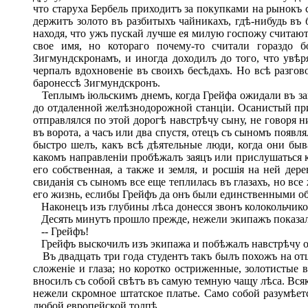
что старуха Бербель приходитъ за покупками на рынокъ с
держитъ золото въ разбитыхъ чайникахъ, гдѣ-нибудь въ 
находя, что ужъ пускай лучше ея милую госпожу считают
свое имя, но котораго почему-то считали гораздо б
Зигмундскронамъ, и иногда доходилъ до того, что увѣр
черпалъ вдохновеніе въ своихъ бесѣдахъ. Но всѣ разго
баронессѣ Зигмундскронъ.
Теплымъ іюльскимъ днемъ, когда Грейфа ожидали въ замк
до отдаленной желѣзнодорожной станціи. Осанистый прив
отправлялся по этой дорогѣ навстрѣчу сыну, не говоря 
въ ворота, а часъ или два спустя, отецъ съ сыномъ появ
быстро шелъ, какъ всѣ дѣятельные люди, когда они быв
какомъ направленіи пробѣжалъ заяцъ или прислушаться к
его собственная, а также и земля, и росшія на ней де
свиданія съ сыномъ все еще теплилась въ глазахъ, но вс
его жизнь, еслибы Грейфъ да онъ были единственными об
Наконецъ изъ глубины лѣса донесся звонъ колокольчиковъ
Десять минутъ прошло прежде, нежели экипажъ показался 
-- Грейфъ!
Грейфъ выскочилъ изъ экипажа и побѣжалъ навстрѣчу отцу
Въ двадцать три года студентъ такъ былъ похожъ на отц
сложеніе и глаза; но коротко остриженные, золотистые 
вносилъ съ собой свѣтъ въ самую темную чащу лѣса. Всяк
нежели скромное штатское платье. Само собой разумѣетс
любой европейской толпѣ.