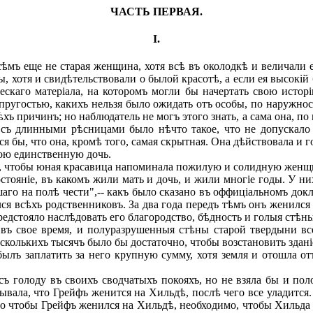
ЧАСТЬ ПЕРВАЯ.
I.
ъ еще не старая женщина, хотя всѣ въ околодкѣ и величали ее
ны, хотя и свидѣтельствовали о былой красотѣ, а если ея высокі
ескаго матеріала, на которомъ могли бы начертать свою истор
упругостью, какихъ нельзя было ожидать отъ особы, по наружнос
хъ причинъ; но наблюдатель не могъ этого знать, а сама она, по 
ъ съ длинными рѣсницами было нѣчто такое, что не допускало
ся бы, что она, кромѣ того, самая скрытная. Она дѣйствовала и 
вою единственную дочь.
о, чтобы юная красавица напоминала пожилую и солидную женщ
тояніе, въ какомъ жили мать и дочь, и жили многіе годы. У ни
го на полѣ чести",-- какъ было сказано въ оффиціальномъ док
ился всѣхъ родственниковъ. За два года передъ тѣмъ онъ женилс
редстояло наслѣдовать его благородство, бѣдность и голыя стѣн
 свое время, и полуразрушенныя стѣны старой твердыни все 
сколькихъ тысячъ было бы достаточно, чтобы возстановить здані
лъ заплатить за него крупную сумму, хотя земля и отошла от
 голоду въ своихъ сводчатыхъ покояхъ, но не взяла бы и пол
вала, что Грейфъ женится на Хильдѣ, послѣ чего все уладится.
Но чтобы Грейфъ женился на Хильдѣ, необходимо, чтобы Хильда 