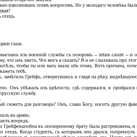
льно взволнованъ этимъ вопросомъ. Но у молодаго человѣка был
дядя?
 отецъ.
кіе глаза.
гнанъ изъ военной службы съ позоромъ -- infam cassirt -- и о
у, что онъ лжетъ. Что могъ я сказать? Я и не слыхивалъ про этог
хотѣлъ, чтобы ты или мать знали объ этомъ. Вотъ причина, поч
скажетъ тебѣ.
 замѣтилъ Грейфъ, отвернувшись и глядя на рѣку, виднѣвшуюся 
тно. Онъ убѣжалъ изъ крѣпости, гдѣ содержался, и пробралс
 прусскую службу.
.
ый сюжетъ для разговора? Онъ, слава Богу, носитъ другую фам
пилъ въ армію.
шелъ впередъ.
 Грейфенштейна къ опозоренному брату была растревожена, и о
и отецъ. Когда студентъ, съ которымъ онъ дрался, попрекнулъ