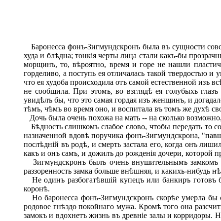
Баронесса фонъ-Зигмундскронъ была въ сущности совсѣм
худа и блѣдна; тонкія черты лица стали какъ-бы прозрач
морщинъ, то, вѣроятно, время и горе не нашли пластич
горделиво, а поступь ея отличалась такой твердостью и 
что ея худоба происходила отъ самой естественной изъ всѣ
не сообщила. При этомъ, во взглядѣ ея голубыхъ глаз
увидѣлъ бы, что это самая гордая изъ женщинъ, и догадал
тѣмъ, чѣмъ во время оно, и воспитала въ томъ же духѣ с
Дочь была очень похожа на мать -- на сколько возможн
Бѣдность слишкомъ слабое слово, чтобы передать то сос
назначенной вдовѣ поручика фонъ-Зигмундскрона, "павша
послѣдній въ родѣ, и смерть застала его, когда онъ лиш
какъ и онъ самъ, и дожилъ до рожденія дочери, которой п
Зигмундскронъ былъ очень внушительнымъ замкомъ въ
раззоренность замка больше внѣшняя, и какихъ-нибудь нѣ
Не одинъ разбогатѣвшій купецъ или банкиръ готовъ бы
коронѣ.
Но баронесса фонъ-Зигмундскронъ скорѣе умерла бы съ
родовое гнѣздо покойнаго мужа. Кромѣ того она разсчиты
замокъ и вдохнетъ жизнь въ древніе залы и корридоры. 