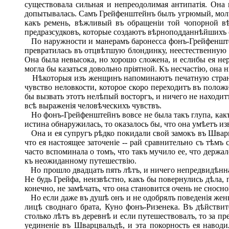
существовала сильная и непреодолимая антипатія. Она 
допытывалась. Самъ Грейфенштейнъ былъ угрюмый, молча
какъ ремень, вѣжливый въ обращеніи той чопорной вѣж
предразсудковъ, которые создаютъ вѣрноподданнѣйшихъ 
По наружности и манерамъ баронесса фонъ-Грейфенштейн
превратилась въ отцвѣтшую блондинку, неестественную 
Она была невысока, но хорошо сложена, и еслибы ея нер
могла бы казаться довольно пріятной. Къ несчастію, она 
Нѣкоторыя изъ женщинъ напоминаютъ печатную страниц
чувство неловкости, которое скоро переходитъ въ полож
бы вызвать этотъ нелѣпый восторгъ, и ничего не находит
всѣ выраженія человѣческихъ чувствъ.
Но фонъ-Грейфенштейнъ вовсе не была такъ глупа, какъ 
истина обнаружилась, то оказалось бы, что она умѣетъ и
Она и ея супругъ рѣдко покидали свой замокъ въ Шварц
что ея настоящее заточеніе -- рай сравнительно съ тѣмъ
часто вспоминала о томъ, что такъ мучило ее, что держа
къ неожиданному путешествію.
Но прошло двадцать пять лѣтъ, и ничего непредвидѣннаго
Не будь Грейфа, неизвѣстно, какъ бы повернулись дѣла, 
конечно, не замѣчать, что она становится очень не сносно
Но если даже въ душѣ онъ и не одобрялъ поведенія жены,
лицѣ своднаго брата, Куно фонъ-Ризенека. Въ дѣйстви
столько лѣтъ въ деревнѣ и если путешествовалъ, то за пр
уединеніе въ Шварцвальдѣ, и эта покорность ея навод