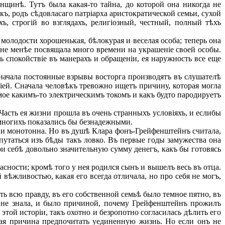
нщинѣ. Тутъ была какая-то тайна, до которой она никогда не
 родъ сѣдовласаго патріарха аристократической семьи, сухой
, строгій во взглядахъ, религіозный, честный, полный тѣхъ
лодости хорошенькая, бѣлокурая и веселая особа; теперь она
не менѣе посвящала много времени на украшеніе своей особы.
ь спокойствіе въ манерахъ и обращеніи, ея наружность все еще
чала постоянные взрывы восторга производятъ въ слушателѣ
іей. Сначала человѣкъ тревожно ищетъ причину, которая могла
мое какимъ-то электрическимъ токомъ и какъ будто пародируетъ
асть ея жизни прошла въ очень странныхъ условіяхъ, и еслибы
 многихъ показались бы безнадежными.
а и монотонна. Но въ душѣ Клара фонъ-Грейфенштейнъ считала,
ыпутаться изъ бѣды такъ ловко. Въ первые годы замужества она
ри себѣ довольно значительную сумму денегъ, какъ бы готовясь
сности; кромѣ того у нея родился сынъ и вышелъ весь въ отца.
 вѣжливостью, какая его всегда отличала, но про себя не могъ,
ть всю правду, въ его собственной семьѣ было темное пятно, въ
го не знала, и было причиной, почему Грейфенштейнъ прожилъ
этой исторіи, такъ охотно и безропотно согласилась дѣлить его
ьная причина предпочитать уединенную жизнь. Но если онъ не