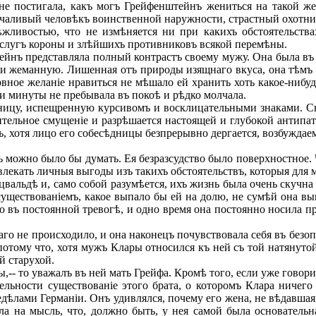
не постигала, какъ могъ Грейфенштейнъ жениться на такой же
ливый человѣкъ воинственной наружности, страстный охотникъ,
ливостью, что не измѣняется ни при какихъ обстоятельствахъ
слугъ короны и злѣйшихъ противниковъ всякой перемѣны.
ъ представляла полный контрастъ своему мужу. Она была въ мо
и жеманную. Лишенная отъ природы изящнаго вкуса, она тѣмъ 
вное желаніе нравиться не мѣшало ей хранить хоть какое-нибуд
ни минуты не пребывала въ покоѣ и рѣдко молчала.
у, испещренную курсивомъ и восклицательными знаками. Сна
ительное смущеніе и разрѣшается настоящей и глубокой антипат
ъ, хотя лицо его собесѣдницы безпрерывно дергается, возбуждае
можно было бы думать. Ея безразсудство было поверхностное. Ч
звлекать личныя выгоды изъ такихъ обстоятельствъ, которыя для
вальдѣ и, само собой разумѣется, ихъ жизнь была очень скучн
 существованіемъ, какое выпало бы ей на долю, не сумѣй она в
ло въ постоянной тревогѣ, и одно время она постоянно носила п
 не происходило, и она наконецъ почувствовала себя въ безопа
потому что, хотя мужъ Клары относился къ ней съ той натянутой
й старухой.
-- то уважалъ въ ней мать Грейфа. Кромѣ того, если уже говори
тельности существованіе этого брата, о которомъ Клара ниче
едѣлами Германіи. Онъ удивлялся, почему его жена, не вѣдавшая 
ила на мысль, что, должно быть, у нея самой была основател