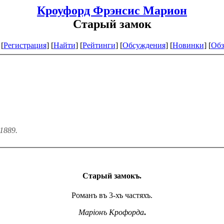
Кроуфорд Фрэнсис Марион
Старый замок
[
Регистрация
]
[
Найти
] [
Рейтинги
] [
Обсуждения
] [
Новинки
] [
Обз
1889.
Старый замокъ.
Романъ въ 3-хъ частяхъ.
Маріонъ Крофорда
.