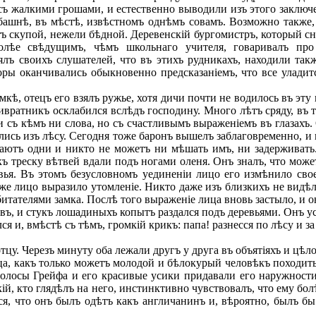
ъ жалкими грошами, и естественно выводили изъ этого заключені
башнѣ, въ мѣстѣ, извѣстномъ однѣмъ совамъ. Возможно также, ч
ъ скупой, нежели бѣдной. Деревенскій бургомистръ, который сн
олѣе свѣдущимъ, чѣмъ школьнаго учителя, говаривалъ про 
ялъ своихъ слушателей, что въ этихъ рудникахъ, находили так
воры оканчивались обыкновенно предсказаніемъ, что все улади
ѣ, отецъ его взялъ ружье, хотя дичи почти не водилось въ эту
ратникъ осклабился вслѣдъ господину. Много лѣтъ сряду, въ т
ни съ кѣмъ ни слова, но съ счастливымъ выраженіемъ въ глазах
лялись изъ лѣсу. Сегодня тоже баронъ вышелъ заблаговременно, 
аютъ одни и никто не можетъ ни мѣшать имъ, ни задерживать.
ъ треску вѣтвей вдали подъ ногами оленя. Онъ зналъ, что мож
ревья. Въ этомъ безусловномъ уединеніи лицо его измѣнило св
е же лицо выразило утомленіе. Никто даже изъ близкихъ не видѣ
итателями замка. Послѣ того выраженіе лица вновь застыло, и 
, и стукъ лошадиныхъ копытъ раздался подъ деревьями. Онъ уско
и, вмѣстѣ съ тѣмъ, громкій крикъ: папа! разнесся по лѣсу и з
. Черезъ минуту оба лежали другъ у друга въ объятіяхъ и цѣло
а, какъ только можетъ молодой и бѣлокурый человѣкъ походить 
волосы Грейфа и его красивые усики придавали его наружности 
ій, кто глядѣлъ на него, инстинктивно чувствовалъ, что ему бо
я, что онъ былъ одѣтъ какъ англичанинъ и, вѣроятно, былъ бы