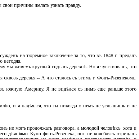
и свои причины желать узнать правду.
сужденъ на тюремное заключеніе за то, что въ 1848 г. предалъ
о негодяя.
ему мы живемъ круглый годъ въ деревнѣ. Но я чувствовалъ, что
сквозь деревья.-- А что сталось съ этимъ г. Фонъ-Ризенекомъ,
я въ южную Америку. Я не видѣлся съ нимъ еще раньше этого
илію, и я надѣялся, что ты никогда о немъ не услышишь и не
нъ не могъ продолжать разговора, а молодой человѣкъ, хотя и
 его дѣяніями Куно фонъ-Ризенека, онъ не колеблясь отрицалъ