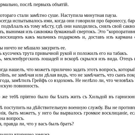
рмально, послѣ первыхъ объятій.
тораго стали замѣтно суше. Наступила минутная пауза.
всегда испытывалось ими, когда они говорили про баронессу, ба
 подъѣхалъ къ тому мѣсту, гдѣ они находились, снялъ свой сакво
ъ, вынимая изъ саквояжа бумажный свертокъ. Это "корпоративн
схищенъ какъ мальчикъ подаркомъ и, доставъ изъ кармана о
бы ничто не мѣшало закурить ее.
 кусочекъ трута привычной рукой и положилъ его на табакъ.
, мекленбургскихъ лошадей и вскорѣ скрылся изъ вида. Отецъ
гда нашелъ, что можетъ прилично задать этотъ вопросъ, который
йнъ, не замѣчая или дѣлая видъ, что не замѣчаетъ, что сынъ пок
года, замѣтилъ Грейфъ со вздохомъ. Не нелѣпо ли, что человѣкъ 
инскую повинность.
 же тебѣ пріятно было бы ѣхать жить съ Хильдой въ гарнизонн
нѣ поступить на дѣйствительную военную службу. Вы не противъ
я, быть можетъ, у него бы вырвалось громкое восклицаніе, ес
 на вопросъ.
 правда ли, что у васъ былъ братъ?
 вышла вторично замужъ.