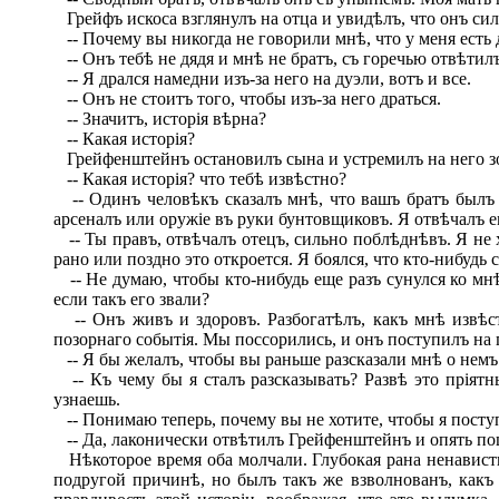
Грейфъ искоса взглянулъ на отца и увидѣлъ, что онъ си
-- Почему вы никогда не говорили мнѣ, что у меня есть 
-- Онъ тебѣ не дядя и мнѣ не братъ, съ горечью отвѣтилъ
-- Я дрался намедни изъ-за него на дуэли, вотъ и все.
-- Онъ не стоитъ того, чтобы изъ-за него драться.
-- Значитъ, исторія вѣрна?
-- Какая исторія?
Грейфенштейнъ остановилъ сына и устремилъ на него зор
-- Какая исторія? что тебѣ извѣстно?
-- Одинъ человѣкъ сказалъ мнѣ, что вашъ братъ былъ вы
арсеналъ или оружіе въ руки бунтовщиковъ. Я отвѣчалъ ем
-- Ты правъ, отвѣчалъ отецъ, сильно поблѣднѣвъ. Я не 
рано или поздно это откроется. Я боялся, что кто-нибудь 
-- Не думаю, чтобы кто-нибудь еще разъ сунулся ко мнѣ,
если такъ его звали?
-- Онъ живъ и здоровъ. Разбогатѣлъ, какъ мнѣ извѣс
позорнаго событія. Мы поссорились, и онъ поступилъ на
-- Я бы желалъ, чтобы вы раньше разсказали мнѣ о немъ
-- Къ чему бы я сталъ разсказывать? Развѣ это пріятн
узнаешь.
-- Понимаю теперь, почему вы не хотите, чтобы я посту
-- Да, лаконически отвѣтилъ Грейфенштейнъ и опять по
Нѣкоторое время оба молчали. Глубокая рана ненависти
подругой причинѣ, но былъ такъ же взволнованъ, какъ 