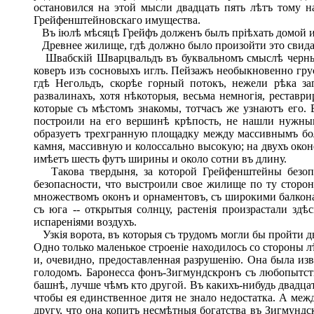
остановился на этой мысли двадцать пять лѣтъ тому н
Грейфенштейновскаго имущества.
Въ іюлѣ мѣсяцѣ Грейфъ долженъ былъ пріѣхать домой изъ
Древнее жилище, гдѣ должно было произойти это свиданіе
Швабскій Шварцвальдъ въ буквальномъ смыслѣ черный, 
коверъ изъ сосновыхъ иглъ. Пейзажъ необыкновенно гру
гдѣ Негольдъ, скорѣе горный потокъ, нежели рѣка з
развалинахъ, хотя нѣкоторыя, весьма немногія, реставр
которые съ мѣстомъ знакомы, тотчасъ же узнаютъ его. 
построили на его вершинѣ крѣпость, не нашли нужным
образуетъ трехгранную площадку между массивнымъ бол
камня, массивную и колоссально высокую; на двухъ око
имѣетъ шесть футъ ширины и около сотни въ длину.
Такова твердыня, за которой Грейфенштейны безопа
безопасности, что выстроили свое жилище по ту сторон
множествомъ оконъ и орнаментовъ, съ широкими балкон
съ юга -- открытыя солнцу, растенія произрастали з
испареніями воздухъ.
Узкія ворота, въ которыя съ трудомъ могли бы пройти дв
Одно только маленькое строеніе находилось со стороны л
и, очевидно, предоставленная разрушенію. Она была из
голодомъ. Баронесса фонъ-Зигмундскронъ съ любопытств
башнѣ, лучше чѣмъ кто другой. Въ какихъ-нибудь двадцат
чтобы ея единственное дитя не знало недостатка. А ме
другу, что она копитъ несмѣтныя богатства въ Зигмундск