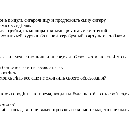
ронъ вынулъ сигарочницу и предложилъ сыну сигару.
яжъ съ сидѣнья.
ая" трубка, съ корпоративнымъ цвѣтомъ и кисточкой.
хотничьей куртки большой серебряный картузъ съ табакомъ,
 и сынъ медленно пошли впередъ и нѣсколько мгновеній молча
 болѣе всего интересовалъ его.
раснѣлъ.
моихъ лѣтъ все еще не окончилъ своего образованія?
омъ городѣ на то время, когда ты будешь отбывать свой годъ
 этого?
либы онъ давно не вымуштровалъ себя настолько, что не былъ