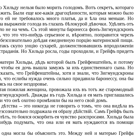
о Хильду нельзя было морить голодомъ. Вотъ секретъ, котораго
 жить. Были еще кое-какія драгоцѣнности, которыя можно было
то ей не требовалось много платья, да и ѣла она меньше. Но
ла выраженіе голода въ глазахъ бѣлокурой дѣвочки. Удѣлять отъ
ыло не на чемъ. Съ этой минуты баронесса фонъ-Зигмундскронъ
 что это что-нибудь серьезное и, вѣроятно, поправится черезъ
, безсознательно доѣдая ежедневную порцію материнской пищи.
такъ скупо унцію сухарей, долженствовавшихъ впродолженіи
траданія. Но Хильда росла, годы проходили, и Грейфъ придетъ
ы матери Хильды, дѣдъ которой былъ Грейфенштейнъ, и потому
 чтобы ея дочь вышла замужъ за ихъ единственнаго сына. Но
сказать, что Грейфенштейны, хотя и знали, что Зигмундскроны
, что еслибы нужда очень сильно придавила баронессу, она бы
ясь на свое нездоровье.
ѣтая пожилая женщина, провожала ихъ въ тотъ же старомодный
 Зигмундскронѣ. Дважды въ годъ Хильда и ея мать приглашались
ли что онѣ охотно промѣняли бы на него свой домъ.
тства -- это никогда не говорить о томъ, что она видѣла въ
езсознательно подражала ея образу дѣйствій. Самъ Грейфъ былъ
ѣтъ, то боялся оскорбить ея чувство разспросами. Хильда была
-нибудь подумать, что она или ея мать нуждаются въ помощи
одна могла бы объяснить это. Между ней и матерью Грейфа