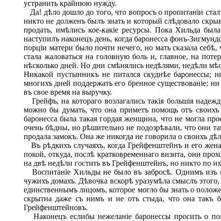
устранить крайнюю нужду.
Да! дѣло дошло до того, что вопросъ о пропитаніи стал
никто не долженъ былъ знать и который слѣдовало скрыв
продать, имѣлись кое-какіе ресурсы. Пока Хильда был
наступилъ наконецъ день, когда баронесса фонъ-Зигмундск
порціи матери было почти нечего, но мать сказала себѣ
стала жаловаться на головную боль и, главное, на потер
нѣсколько дней. Но дни смѣнялись недѣлями, недѣли мѣс
Никакой пустынникъ не питался скуднѣе баронессы; н
многихъ дней поддержать его бренное существованіе; ни
въ свое время на выручку.
Грейфъ, на котораго возлагались такія большія надежд
можно бы думать, что она приметъ помощь отъ своихъ 
баронесса была такая гордая женщина, что не могла про
очень бѣдны, но рѣшительно не подозрѣвали, что они та
продала замокъ. Она же никогда не говорила о своихъ дѣла
Въ рѣдкихъ случаяхъ, когда Грейфенштейнъ и его жена 
покой, откуда, послѣ кратковременнаго визита, они про
на двѣ недѣли гостить въ Грейфенштейнъ, но никто по их
Воспитаніе Хильды не было въ забросѣ. Однимъ изъ пер
чужихъ домахъ. Дѣвочка вскорѣ уразумѣла смыслъ этого, 
единственнымъ лицомъ, которое могло бы знать о положен
скрытна даже съ нимъ и не отъ стыда, что она такъ 
Грейфенштейновъ.
Наконецъ еслибы нежеланіе баронессы просить о пом