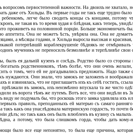
ъ вопросомъ первостепенной важности. На двоихъ не хватало, н
ать даже отъ Хильды. Въ первые годы не такъ еще трудно было
а ребенкомъ, легче было сводить концы съ концами, потому ч
ронъ, не такая въ то время худая и блѣдная, какъ теперь, увидѣ
, что проживетъ на половинной порціи. Больше экономничать б
ю аппетита. Она не можетъ ѣсть, увѣряла она. Она не думаетъ,
яцами, а мѣсяцы годами, и Хильда выросла высокая и красивая
икакой потерпѣвшій кораблекрушеніе бѣднякъ не отмѣривалъ 
 одинъ мученикъ не переносилъ безмолвнѣе и терпѣливѣе свои с
ы, былъ ея дальній кузенъ и сосѣдъ. Родство было со сторон
богатыхъ родственниковъ, тѣмъ болѣе, что они очень желали,
сить о томъ, чего ей не догадывались предложить. Надо также 
къ нуждаются. Они знали, что замокъ не заложенъ и воображали
хъ и извинялась, что не приглашаетъ ихъ къ себѣ гостить, ссыла
пріѣзжали въ замокъ, ихъ неизмѣнно впускала та же чисто од
ходили въ ворота тѣмъ же путемъ. Вотъ все, что они видѣли въ
ъ виду не подумалъ бы, что роскошь этого замка удивляла ихъ и
выхъ правилъ, преподанныхъ ей матерью съ самаго ранняго дѣ
а такъ какъ она унаслѣдовала материнскую гордость, то почти б
іи дѣлъ; но такъ какъ онъ былъ влюбленъ въ кузину съ малыхъ л
бѣдна, а потому, что была слишкомъ горда, чтобы дать кому
ощи было все еще непонятно, то была еще причина, которая 