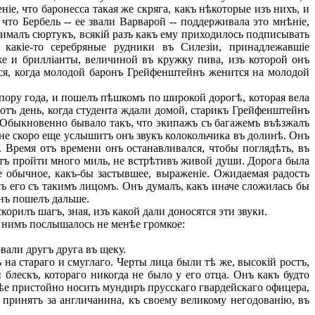
е, что баронесса такая же скряга, какъ нѣкоторые изъ нихъ, и
то Бербель -- ее звали Варварой -- поддерживала это мнѣніе,
ималъ сюртукъ, всякій разъ какъ ему приходилось подписывать
какіе-то серебряные рудники въ Силезіи, принадлежавшіе
же и брилліанты, величиной въ кружку пива, изъ которой онъ
тся, когда молодой баронъ Грейфенштейнъ женится на молодой
 пору года, и пошелъ пѣшкомъ по широкой дорогѣ, которая вела
отъ день, когда студента ждали домой, старикъ Грейфенштейнъ
ъ. Обыкновенно бывало такъ, что экипажъ съ багажемъ въѣзжалъ
и не скоро еще услышитъ онъ звукъ колокольчика въ долинѣ. Онъ
 Время отъ времени онъ останавливался, чтобы поглядѣть, въ
етъ пройти много миль, не встрѣтивъ живой души. Дорога была
ое обычное, какъ-бы застывшее, выраженіе. Ожидаемая радость
лъ его съ такимъ лицомъ. Онъ думалъ, какъ иначе сложилась бы
онъ пошелъ дальше.
рилъ шагъ, зная, изъ какой дали доносятся эти звуки.
а нимъ послышалось не менѣе громкое:
вали другъ друга въ щеку.
на стараго и смуглаго. Черты лица были тѣ же, высокій ростъ,
блескъ, котораго никогда не было у его отца. Онъ какъ будто
лѣе пристойно носить мундиръ прусскаго гвардейскаго офицера,
 принятъ за англичанина, къ своему великому негодованію, въ