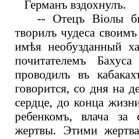
Германъ вздохнулъ.
-- Отецъ Віолы был
творилъ чудеса своимъ
имѣя необузданный х
почитателемъ Бахус
проводилъ въ кабаках
говорится, со дня на д
сердце, до конца жиз
ребенкомъ, влача за
жертвы. Этими жертв