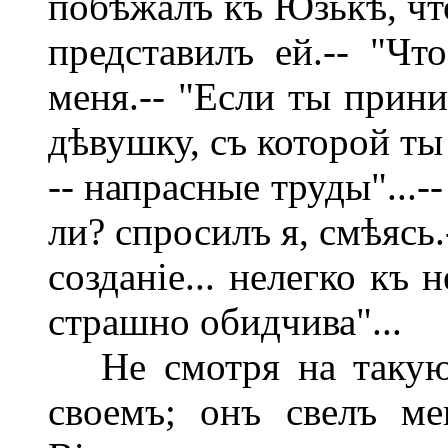
побѣжалъ къ Юзькѣ, что
представилъ ей.-- "Чт
меня.-- "Если ты прин
дѣвушку, съ которой ты
-- напрасные труды"...--
ли? спросилъ я, смѣясь
созданіе... нелегко къ 
страшно обидчива"...
Не смотря на такую 
своемъ; онъ свелъ м