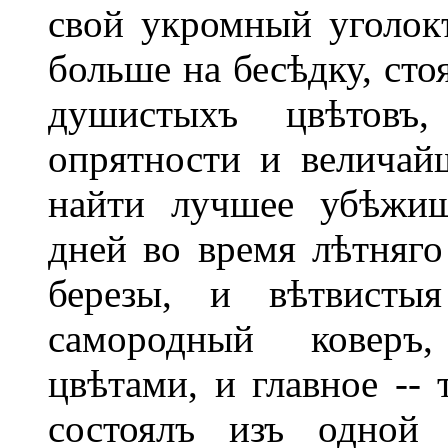
свой укромный уголок
больше на бесѣдку, сто
душистыхъ цвѣтовъ
опрятности и величай
найти лучшее убѣжищ
дней во время лѣтняго
березы, и вѣтвисты
самородный коверъ
цвѣтами, и главное --
состоялъ изъ одной 