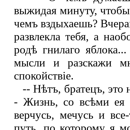
выжидая минуту, чтобы 
чемъ вздыхаешь? Вчера
развлекла тебя, а наоб
родѣ гнилаго яблока..
мысли и разскажи мн
спокойствіе.
-- Нѣтъ, братецъ, это 
- Жизнь, со всѣми ея 
верчусь, мечусь и все
путь, по которому я м