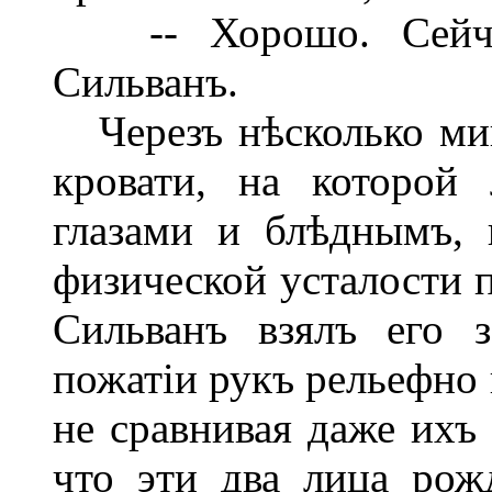
-- Хорошо. Сейчасъ
Сильванъ.
Черезъ нѣсколько мин
кровати, на которой
глазами и блѣднымъ,
физической усталости 
Сильванъ взялъ его 
пожатіи рукъ рельефно 
не сравнивая даже ихъ
что эти два лица ро