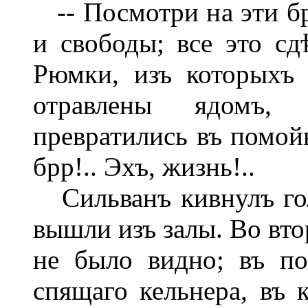
-- Посмотри на эти бр
и свободы; все это сдѣ
Рюмки, изъ которыхъ 
отравлены ядомъ,
превратились въ помойн
брр!.. Эхъ, жизнь!..
Сильванъ кивнулъ голо
вышли изъ залы. Во вто
не было видно; въ по
спящаго кельнера, въ 