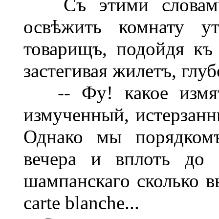
Съ этими словами 
освѣжить комнату ут
товарищъ, подойдя къ 
застегивая жилетъ, глуб
-- Фу! какое измято
измученный, истерзанны
Однако мы порядкомъ
вечера и вплоть до 4
шампанскаго сколько вып
carte blanche...