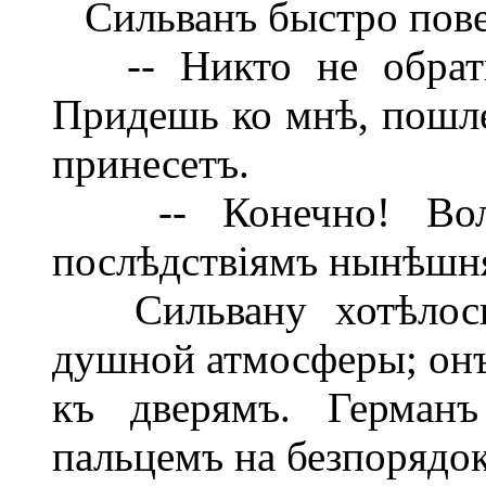
Сильванъ быстро повер
-- Никто не обратит
Придешь ко мнѣ, пошле
принесетъ.
-- Конечно! Волей
послѣдствіямъ нынѣшня
Сильвану хотѣлось 
душной атмосферы; он
къ дверямъ. Германъ
пальцемъ на безпорядок