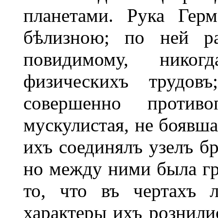
планетами. Рука Гер
бѣлизною; по ней ра
повидимому, нико
физическихъ трудов
совершенно противо
мускулистая, не боявша
ихъ соединялъ узелъ бр
но между ними была гр
то, что въ чертахъ 
характеры ихъ рознили