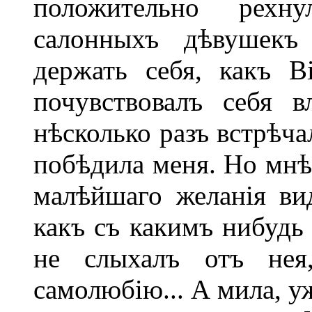
положительно рехн
салонныхъ дѣвушекъ
держать себя, какъ В
почувствовалъ себя 
нѣсколько разъ встрѣча
побѣдила меня. Но мнѣ 
малѣйшаго желанія ви
какъ съ какимъ нибудь 
не слыхалъ отъ нея
самолюбію... А мила, у