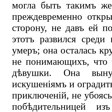
могла быть такимъ ж
преждевременно откр
сторону, не давъ ей п
этотъ развился среди
умеръ; она осталась кр
не понимающихъ, что 
дѣвушки. Она выну
искушеніямъ и оградить
приключеній, не убоясь
побѣдительницей из