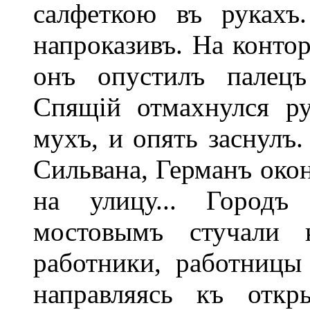
салфеткою въ рукахъ
напроказивъ. На контор
онъ опустилъ палецъ
Спящій отмахнулся р
мухъ, и опять заснулъ.
Сильвана, Германъ око
на улицу... Городъ
мостовымъ стучали 
работники, работницы
направляясь къ отк