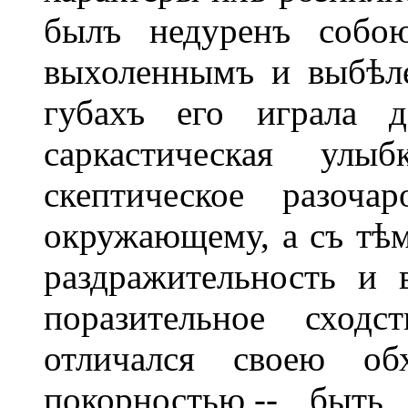
былъ недуренъ собою
выхоленнымъ и выбѣл
губахъ его играла 
саркастическая улы
скептическое разоча
окружающему, а съ тѣмъ
раздражительность и 
поразительное сход
отличался своею об
покорностью,-- быть