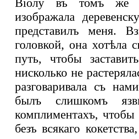
Віолу въ томъ же 
изображала деревенс
представилъ меня. В
головкой, она хотѣла 
путь, чтобы заставит
нисколько не растеряла
разговаривала съ нам
былъ слишкомъ язв
комплиментахъ, чтобы 
безъ всякаго кокетства