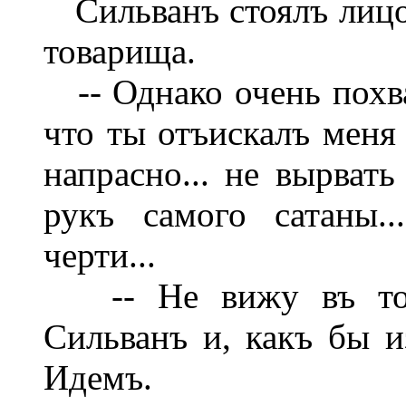
Сильванъ стоялъ лицом
товарища.
-- Однако очень похва
что ты отъискалъ меня 
напрасно... не вырват
рукъ самого сатаны.
черти...
-- Не вижу въ томъ
Сильванъ и, какъ бы из
Идемъ.