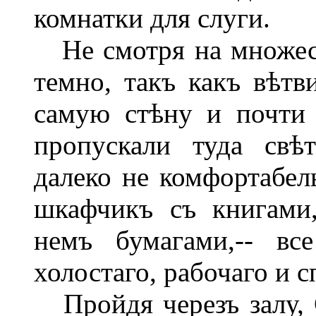
комнатки для слуги.
Не смотря на множест
темно, такъ какъ вѣтв
самую стѣну и почти 
пропускали туда свѣ
далеко не комфортабель
шкафчикъ съ книгами
немъ бумагами,-- вс
холостаго, рабочаго и 
Пройдя черезъ залу, 