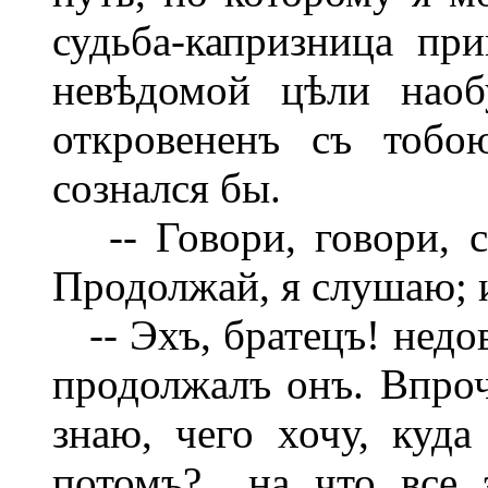
судьба-капризница пр
невѣдомой цѣли наоб
откровененъ съ тобо
сознался бы.
-- Говори, говори, с
Продолжай, я слушаю; и
-- Эхъ, братецъ! недов
продолжалъ онъ. Впроче
знаю, чего хочу, куд
потомъ?.. на что все