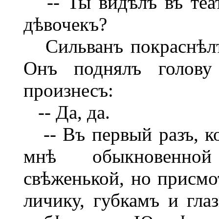
-- Ты видѣлъ въ теат
дѣвочекъ?
Сильванъ покраснѣлъ,
Онъ поднялъ голову
произнесъ:
-- Да, да.
-- Въ первый разъ, ког
мнѣ обыкновенной
свѣженькой, но присмо
личику, губкамъ и гла