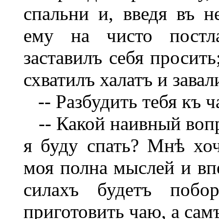
спальни и, введя въ н
ему на чисто постл
заставилъ себя просить
схватилъ халатъ и завал
-- Разбудить тебя къ 
-- Какой наивный вопр
я буду спать? Мнѣ хоч
моя полна мыслей и впе
силахъ будетъ побо
приготовить чаю, а сам