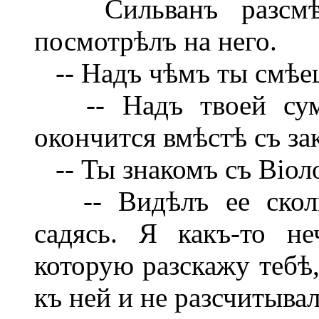
Сильванъ разсмѣял
посмотрѣлъ на него.
-- Надъ чѣмъ ты смѣе
-- Надъ твоей сума
окончится вмѣстѣ съ за
-- Ты знакомъ съ Віол
-- Видѣлъ ее скольк
садясь. Я какъ-то не
которую разскажу тебѣ
къ ней и не разсчитыва