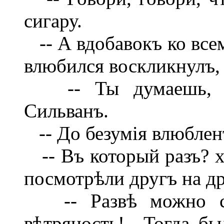
сигару.
-- А вдобавокъ ко всем
влюбился воскликнулъ,
-- Ты думаешь, чт
Сильванъ.
-- До безумія влюбленъ
-- Въ который разъ? х
посмотрѣли другъ на др
-- Развѣ можно сч
вѣтряность!.. Тогда б