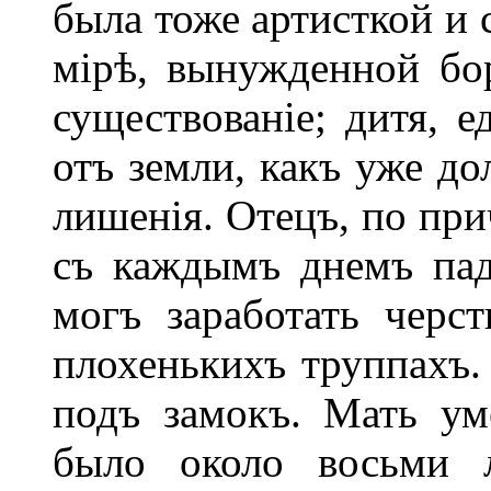
была тоже артисткой и
мірѣ, вынужденной бор
существованіе; дитя, е
отъ земли, какъ уже до
лишенія. Отецъ, по при
съ каждымъ днемъ пад
могъ заработать черс
плохенькихъ труппахъ.
подъ замокъ. Мать уме
было около восьми л