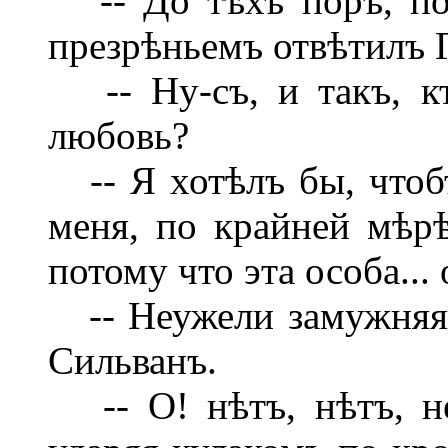
-- До тѣхъ поръ, пок
презрѣньемъ отвѣтилъ 
-- Ну-съ, и такъ, кт
любовь?
-- Я хотѣлъ бы, чтобъ
меня, по крайней мѣрѣ
потому что эта особа... 
-- Неужели замужняя?
Сильванъ.
-- О! нѣтъ, нѣтъ, не