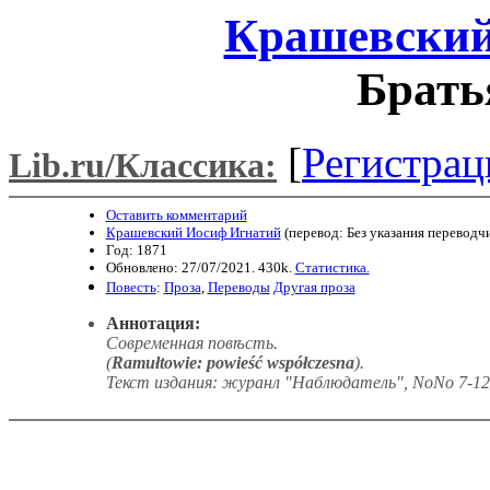
Крашевский
Брать
[
Регистрац
Lib.ru/Классика:
Оставить комментарий
Крашевский Иосиф Игнатий
(перевод: Без указания переводчи
Год: 1871
Обновлено: 27/07/2021. 430k.
Статистика.
Повесть
:
Проза
,
Переводы
Другая проза
Аннотация:
Современная повѣсть.
(
Ramułtowie: powieść współczesna
).
Текст издания: журанл "Наблюдатель", NoNo 7-12