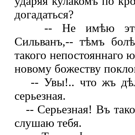
ударяя кулакомъ по кр
догадаться?
-- Не имѣю этой 
Сильванъ,-- тѣмъ бол
такого непостояннаго ю
новому божеству покло
-- Увы!.. что жъ дѣл
серьезная.
-- Серьезная! Въ таком
слушаю тебя.