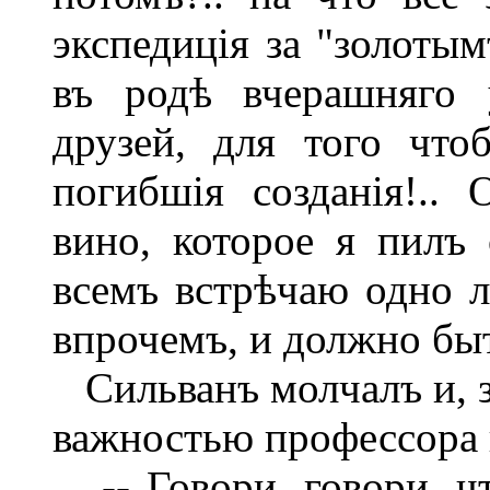
экспедиція за "золотым
въ родѣ вчерашняго 
друзей, для того что
погибшія созданія!..
вино, которое я пилъ 
всемъ встрѣчаю одно ли
впрочемъ, и должно быть
Сильванъ молчалъ и, за
важностью профессора 
-- Говори, говори, чт