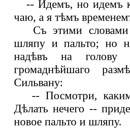
-- Идемъ, но идемъ к
чаю, а я тѣмъ временем
Съ этими словами Г
шляпу и пальто; но н
надѣвъ на голову
громаднѣйшаго размѣ
Сильвану:
-- Посмотри, какимъ
Дѣлать нечего -- прид
новое пальто и шляпу.