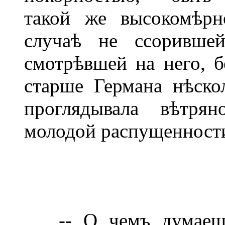
такой же высокомѣрн
случаѣ не ссоривше
смотрѣвшей на него, б
старше Германа нѣско
проглядывала вѣтря
молодой распущенност
-- О чемъ думаешь,