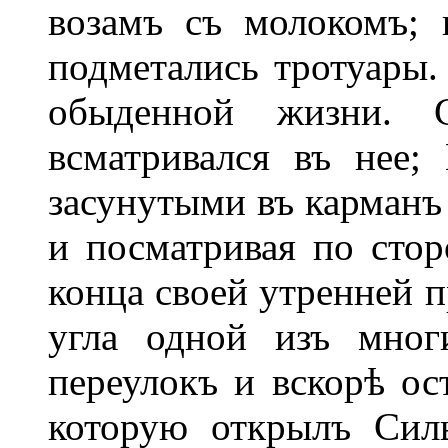
возамъ съ молокомъ; 
подметались тротуары.
обыденной жизни. С
всматривался въ нее;
засунутыми въ карманъ 
и посматривая по сто
конца своей утренней п
угла одной изъ мног
переулокъ и вскорѣ ос
которую открылъ Сил