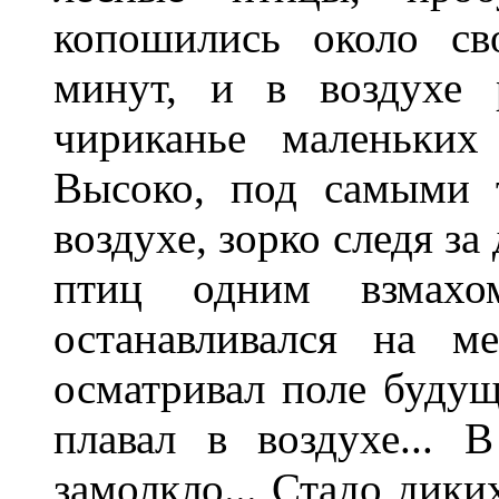
копошились около св
минут, и в воздухе 
чириканье маленьких
Высоко, под самыми 
воздухе, зорко следя з
птиц одним взмахо
останавливался на м
осматривал поле будущ
плавал в воздухе... 
замолкло... Стадо дики