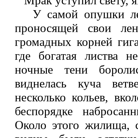
Мрак уступил свету, яв
У самой опушки леса
проносящей свои ле
громадных корней гига
где богатая листва н
ночные тени бороли
виднелась куча ветв
несколько кольев, вко
беспорядке набросан
Около этого жилища, 