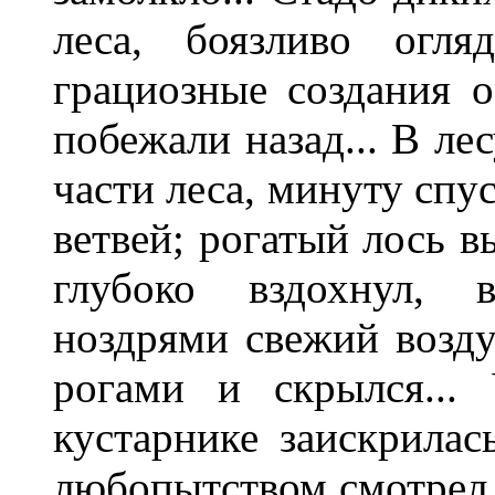
леса, боязливо огля
грациозные создания 
побежали назад... В лес
части леса, минуту спу
ветвей; рогатый лось в
глубоко вздохнул, 
ноздрями свежий возду
рогами и скрылся...
кустарнике заискрилас
любопытством смотрел н