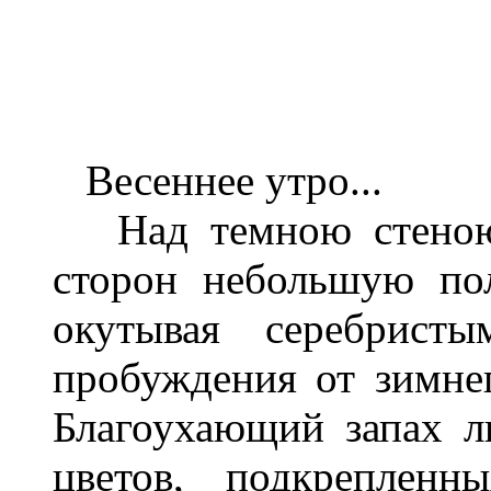
Весеннее утро...
Над темною стеною 
сторон небольшую пол
окутывая серебрист
пробуждения от зимнег
Благоухающий запах л
цветов, подкрепленн