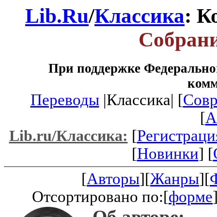
Lib.Ru
/
Классика
: К
Собрани
При поддержке Федеральног
ком
Переводы
|Классика| [
Совр
[
A
[
Регистраци
Lib.ru/Классика:
[
Новинки
] [
[
Авторы
][
Жанры
][
Отсортировано по:[
форме
Об авторе: