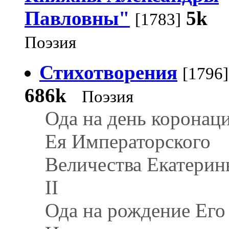
Павловны"
5k
[1783]
Поэзия
Стихотворения
[1796]
686k
Поэзия
Ода на день коронац
Ея Императорского
Величества Екатери
II
Ода на рождение Его