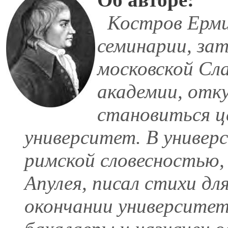
Костров Ермил
семинарии, зат
московской Сл
академии, отку
становиться ц
университет. В универс
римской словесностью, 
Апулея, писал стихи д
окончании университета