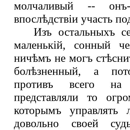
молчаливый -- онъ
впослѣдствіи участь по
Изъ остальныхъ сем
маленькій, сонный ч
ничѣмъ не могъ стѣснит
болѣзненный, а пот
противъ всего на 
представляли то огро
которымъ управлять 
довольно своей су