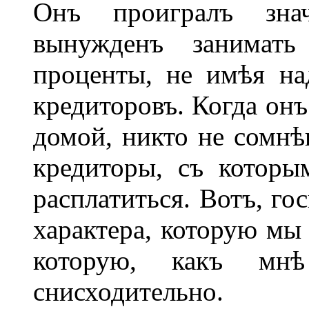
Онъ проигралъ зн
вынужденъ занимать
проценты, не имѣя на
кредиторовъ. Когда онъ
домой, никто не сомнѣв
кредиторы, съ которы
расплатиться. Вотъ, го
характера, которую мы 
которую, какъ мнѣ
снисходительно.