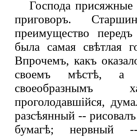
Господа присяжные у
приговоръ. Старш
преимущество передъ
была самая свѣтлая г
Впрочемъ, какъ оказал
своемъ мѣстѣ, а 
своеобразнымъ ха
проголодавшійся, дума
разсѣянный -- рисовал
бумагѣ; нервный -