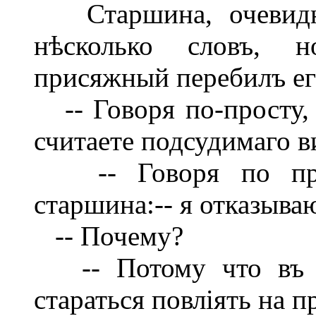
Старшина, очевидно
нѣсколько словъ, н
присяжный перебилъ ег
-- Говоря по-просту, б
считаете подсудимаго 
-- Говоря по просг
старшина:-- я отказыва
-- Почему?
-- Потому что въ м
стараться повліять на п