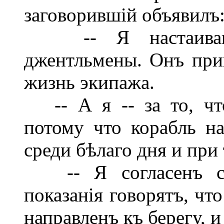
заговорившій объявилъ
-- Я настаиваю н
джентльмены. Онъ прик
жизнь экипажа.
-- А я -- за то, чт
потому что корабль н
среди бѣлаго дня и при
-- Я согласенъ съ 
показанія говорятъ, чт
направленъ къ берегу, и