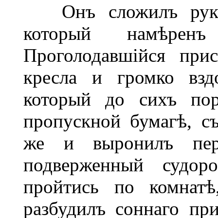
Онъ сложилъ руки 
который намѣренъ
Проголодавшійся при
кресла и громко взд
который до сихъ пор
пропускной бумагѣ, съ
же и выронилъ пер
подверженный судоро
пройтись по комнат
разбудилъ соннаго пр