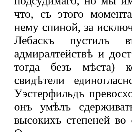
подсудимаго, но мы им
что, съ этого момент
нему спиной, за исключ
Лебаскъ пустилъ 
адмиралтействѣ и дос
тогда безъ мѣста) к
свидѣтели единоглас
Уэстерфильдъ превосхо
онъ умѣлъ сдерживат
высокихъ степеней во 