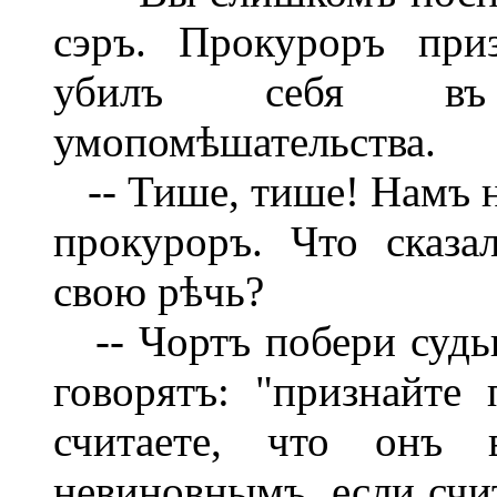
сэръ. Прокуроръ при
убилъ себя въ 
умопомѣшательства.
-- Тише, тише! Намъ нѣ
прокуроръ. Что сказа
свою рѣчь?
-- Чортъ побери судью
говорятъ: "признайте
считаете, что онъ 
невиновнымъ, если счит