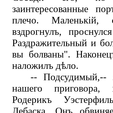
заинтересованные пор
плечо. Маленькій, 
вздрогнулъ, проснулс
Раздражительный и боль
вы болваны". Наконец
наложилъ дѣло.
-- Подсудимый,-- за
нашего приговора, 
Родерикъ Уэстерфил
Лебаска. Онъ обвиня