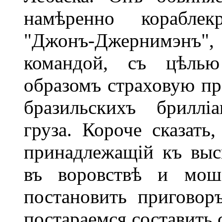
намѣренно кораблек
"Джонъ-Джернимэнъ"
командой, съ цѣлью
образомъ страховую пре
бразильскихъ бриллі
груза. Короче сказать
принадлежащій къ вы
въ воровствѣ и моше
постановить приговор
постараемся составить 