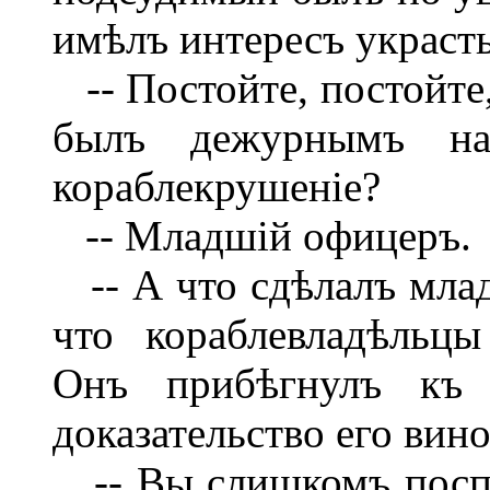
имѣлъ интересъ украсть
-- Постойте, постойте,
былъ дежурнымъ на
кораблекрушеніе?
-- Младшій офицеръ.
-- А что сдѣлалъ млад
что кораблевладѣльц
Онъ прибѣгнулъ къ с
доказательство его вин
-- Вы слишкомъ поспѣ