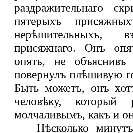
раздражительнаго ск
пятерыхъ присяжных
нерѣшительныхъ, в
присяжнаго. Онъ опя
опять, не объяснивъ
повернулъ плѣшивую го
Быть можетъ, онъ хот
человѣку, который
молчаливымъ, какъ и он
Нѣсколько минутъ н