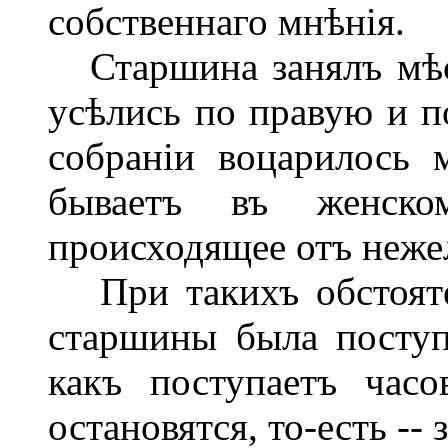
собственнаго мнѣнія.
Старшина занялъ мѣст
усѣлись по правую и п
собраніи воцарилось м
бываетъ въ женско
происходящее отъ нежел
При такихъ обстоятел
старшины была поступ
какъ поступаетъ час
остановятся, то-есть -- 