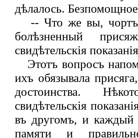
дѣлалось. Безпомощное 
-- Что же вы, чортъ 
болѣзненный прися
свидѣтельскія показані
Этотъ вопросъ напом
ихъ обязывала присяга,
достоинства. Нѣко
свидѣтельскія показані
въ другомъ, и каждый 
памяти и правильн