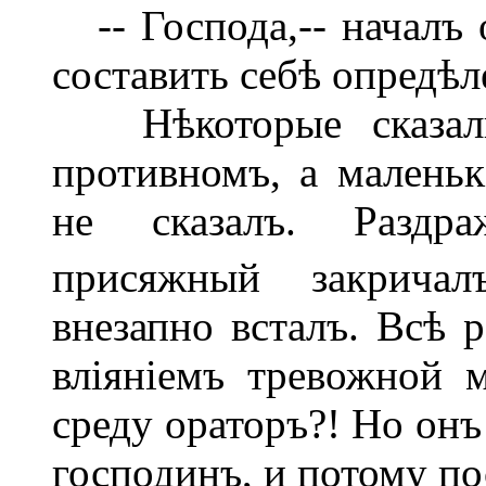
-- Господа,-- началъ 
составить себѣ опредѣл
Нѣкоторые сказали: 
противномъ, а маленьк
не сказалъ. Раздр
присяжный закричалъ
внезапно всталъ. Всѣ р
вліяніемъ тревожной 
среду ораторъ?! Но он
господинъ, и потому п