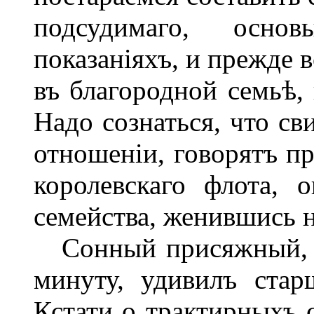
подсудимаго, основ
показаніяхъ, и прежде 
въ благородной семьѣ,
Надо сознаться, что св
отношеніи, говорятъ п
королевскаго флота, 
семейства, женившись 
Сонный присяжный, с
минуту, удивилъ стар
Кстати о трактирныхъ с