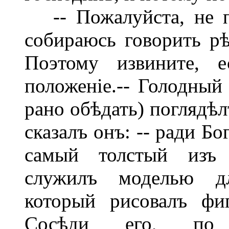
-- Пожалуйста, не пу
собираюсь говорить рѣ
Поэтому извините, 
положеніе.-- Голодны
рано обѣдать) поглядѣл
сказалъ онъ: -- ради Б
самый толстый изъ 
служилъ моделью дл
который рисовалъ фи
Сосѣди его, по 