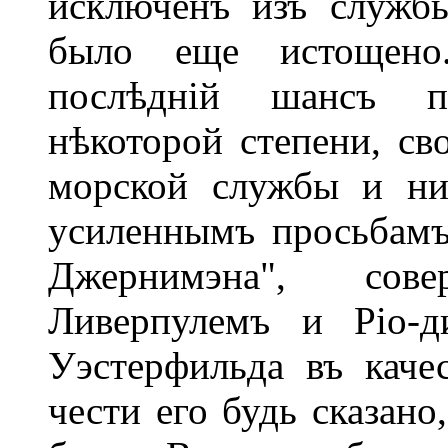
исключенъ изъ службы
было еще истощено.
послѣдній шансъ п
нѣкоторой степени, св
морской службы и ни
усиленнымъ просьбамъ
Джернимэна", сов
Ливерпулемъ и Ріо-д
Уэстерфильда въ каче
чести его будь сказано