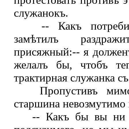
служанокъ.
-- Какъ потребител
замѣтилъ раздраж
присяжный:-- я долженъ
желалъ бы, чтобъ те
трактирная служанка с
Пропустивъ мимо у
старшина невозмутимо
-- Какъ бы вы ни ду