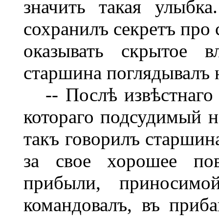
значить такая улыбк
сохранилъ секретъ про 
оказывать скрытое в
старшина поглядывалъ н
-- Послѣ извѣстнаго 
котораго подсудимый н
такъ говорилъ старшина
за свое хорошее по
прибыли, приносимо
командовалъ, въ приб