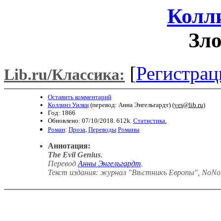
Колл
Зло
[
Регистрац
Lib.ru/Классика:
Оставить комментарий
Коллинз Уилки
(перевод: Анна Энгельгардт) (
yes@lib.ru
)
Год: 1866
Обновлено: 07/10/2018. 612k.
Статистика.
Роман
:
Проза
,
Переводы
Романы
Аннотация:
The Evil Genius
.
Перевод
Анны Энгельгардт
.
Текст издания: журнал "Вѣстникъ Европы", NoNo 