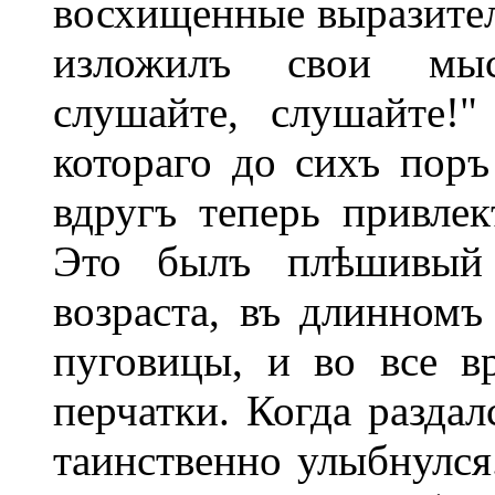
восхищенные выразител
изложилъ свои мысл
слушайте, слушайте!
котораго до сихъ поръ
вдругъ теперь привлек
Это былъ плѣшивый г
возраста, въ длинномъ
пуговицы, и во все в
перчатки. Когда разда
таинственно улыбнулся