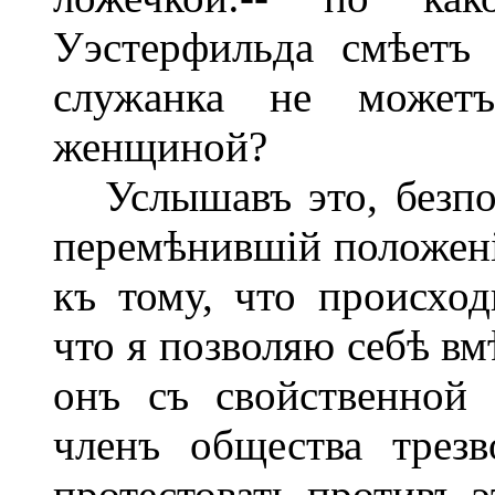
Уэстерфильда смѣетъ 
служанка не может
женщиной?
Услышавъ это, безпо
перемѣнившій положені
къ тому, что происход
что я позволяю себѣ вм
онъ съ свойственной 
членъ общества трез
протестовать противъ 