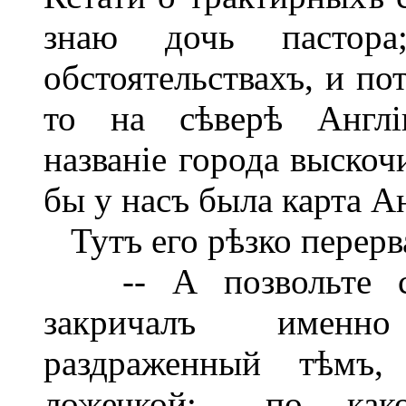
знаю дочь пастора
обстоятельствахъ, и по
то на сѣверѣ Англі
названіе города выскоч
бы у насъ была карта Ан
Тутъ его рѣзко перерв
-- А позвольте спр
закричалъ именн
раздраженный тѣмъ
ложечкой:-- по ка