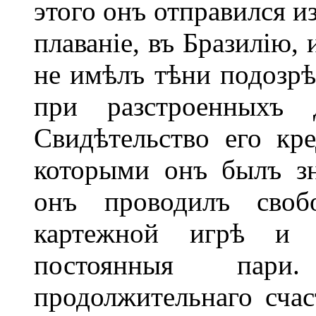
этого онъ отправился и
плаваніе, въ Бразилію,
не имѣлъ тѣни подозрѣ
при разстроенныхъ д
Свидѣтельство его кр
которыми онъ былъ зн
онъ проводилъ своб
картежной игрѣ и 
постоянныя пари
продолжительнаго счас