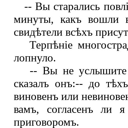
-- Вы старались повлі
минуты, какъ вошли 
свидѣтели всѣхъ прису
Терпѣніе многострад
лопнуло.
-- Вы не услышите о
сказалъ онъ:-- до тѣх
виновенъ или невиновен
вамъ, согласенъ ли 
приговоромъ.