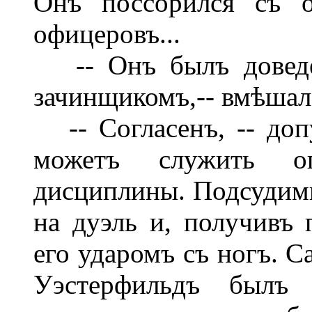
Онъ поссорился съ о
офицеровъ...
-- Онъ былъ доведен
зачинщикомъ,-- вмѣшал
-- Согласенъ, -- допу
можетъ служить оп
дисциплины. Подсудим
на дуэль и, получивъ 
его ударомъ съ ногъ. С
Уэстерфильдъ былъ