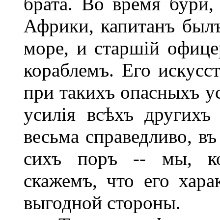
брата. Во время бури,
Африки, капитанъ былъ
море, и старшій офице
кораблемъ. Его искусс
при такихъ опасныхъ ус
усилія всѣхъ другихъ
весьма справедливо, въ
сихъ поръ -- мы, ко
скажемъ, что его хара
выгодной стороны.