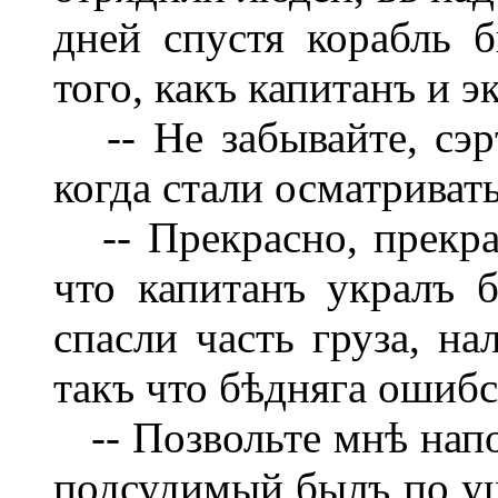
дней спустя корабль 
того, какъ капитанъ и э
-- Не забывайте, сэръ
когда стали осматривать
-- Прекрасно, прекрас
что капитанъ укралъ 
спасли часть груза, на
такъ что бѣдняга ошибс
-- Позвольте мнѣ напо
подсудимый былъ по уш