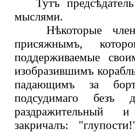
Тутъ предсѣдатель у
мыслями.
Нѣкоторые члены-
присяжнымъ, котор
поддерживаемые свои
изобразившимъ корабль,
падающимъ за бортъ
подсудимаго безъ д
раздражительный 
закричалъ: "глупост