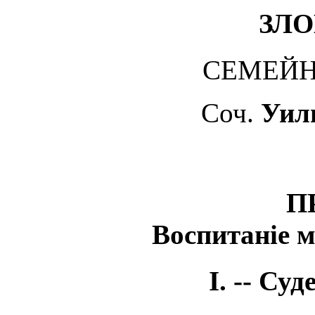
ЗЛО
СЕМЕЙН
Соч.
Уил
П
Воспитаніе 
I. --
Суде