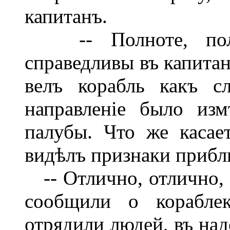
капитанъ.
-- Полноте, полно
справедливы въ капитан
велъ корабль какъ с
направленіе было из
палубы. Что же касает
видѣлъ признаки приб
-- Отлично, отлично, 
сообщили о кораблек
отрядили людей, въ над