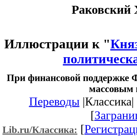
Раковский 
Иллюстрации к "
Княз
политическа
При финансовой поддержке Ф
массовым 
Переводы
|Классика| 
[
Заграни
[
Регистрац
Lib.ru/Классика: