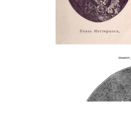
insarov