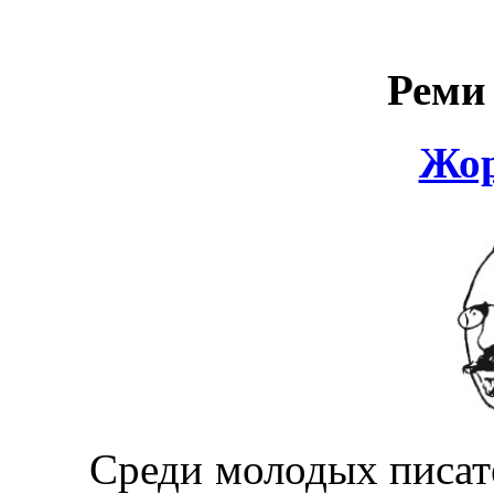
Реми
Жор
Среди молодых писател