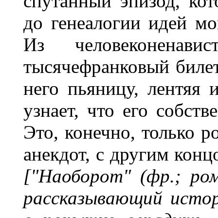
спутанный эпизод, ко
до генеалогии идей мо
Из человеконенавис
тысячефранковый билет
него пьяницу, лентяя 
узнает, что его собств
Это, конечно, только р
анекдот, с другим конц
["Наоборот" (фр.; ро
рассказывающий истор