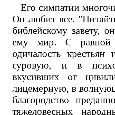
Его симпатии многочи
Он любит все. "Питай
библейскому завету, он
ему мир. С равной
одичалость крестьян 
суровую, и в псих
вкусивших от цивили
лицемерную, в волнующ
благородство преданн
тяжеловесных народ