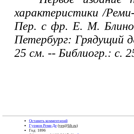
характеристики /
Реми
Пер. с фр. Е.
М. Блино
Петербург: Грядущий ден
25 см. -- Библиогр.: с. 
Оставить комментарий
Гурмон Реми Де
(
yes@lib.ru
)
Год: 1896