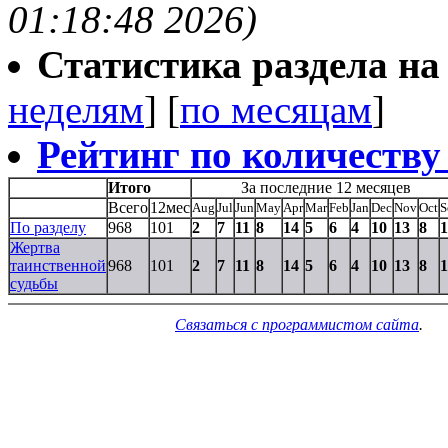
01:18:48 2026)
Статистика раздела на t
неделям
] [
по месяцам
]
Рейтинг по количеству
Итого
За последние 12 месяцев
Всего
12мес
Aug
Jul
Jun
May
Apr
Mar
Feb
Jan
Dec
Nov
Oct
S
По разделу
968
101
2
7
11
8
14
5
6
4
10
13
8
1
Жертва
таинственной
968
101
2
7
11
8
14
5
6
4
10
13
8
1
судьбы
Связаться с программистом сайта
.