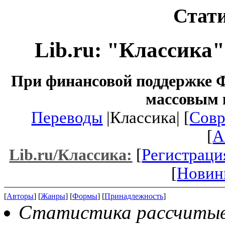
Стати
Lib.ru: "Классика
При финансовой поддержке Ф
массовым 
Переводы
|Классика| [
Совр
[
A
[
Регистраци
Lib.ru/Классика:
[
Новин
[
Авторы
] [
Жанры
] [
Формы
] [
Принадлежность
]
Статистика рассчитывае