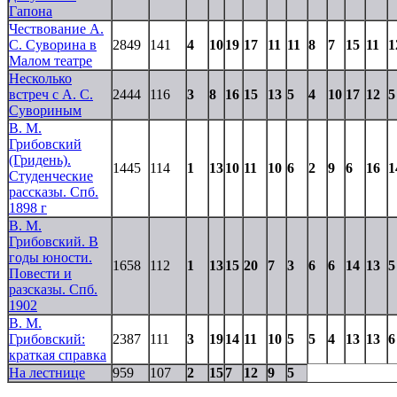
Гапона
Чествование А.
С. Суворина в
2849
141
4
10
19
17
11
11
8
7
15
11
1
Малом театре
Несколько
встреч с А. С.
2444
116
3
8
16
15
13
5
4
10
17
12
5
Сувориным
В. М.
Грибовский
(Гридень).
1445
114
1
13
10
11
10
6
2
9
6
16
1
Студенческие
рассказы. Спб.
1898 г
В. М.
Грибовский. В
годы юности.
1658
112
1
13
15
20
7
3
6
6
14
13
5
Повести и
разсказы. Спб.
1902
В. М.
Грибовский:
2387
111
3
19
14
11
10
5
5
4
13
13
6
краткая справка
На лестнице
959
107
2
15
7
12
9
5