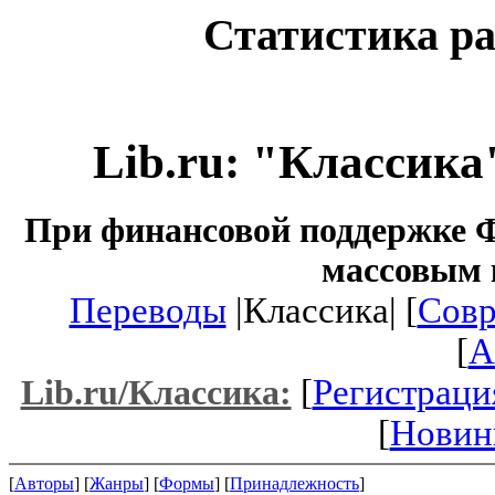
Статистика ра
Lib.ru: "Классика
При финансовой поддержке Ф
массовым 
Переводы
|Классика| [
Совр
[
A
[
Регистраци
Lib.ru/Классика:
[
Новин
[
Авторы
] [
Жанры
] [
Формы
] [
Принадлежность
]