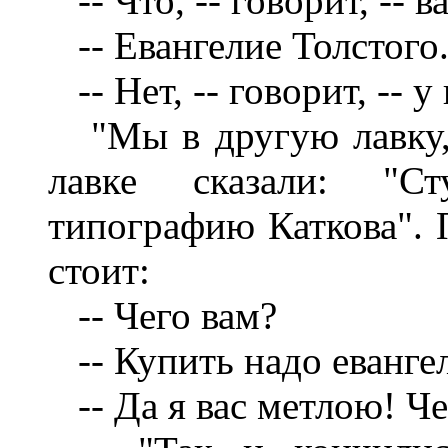
-- Что, -- говорит, -- 
-- Евангелие Толстого
-- Нет, -- говорит, -- у 
"Мы в другую лавку, 
лавке сказали: "Ст
типографию Каткова". 
стоит:
-- Чего вам?
-- Купить надо евангел
-- Да я вас метлою! Че