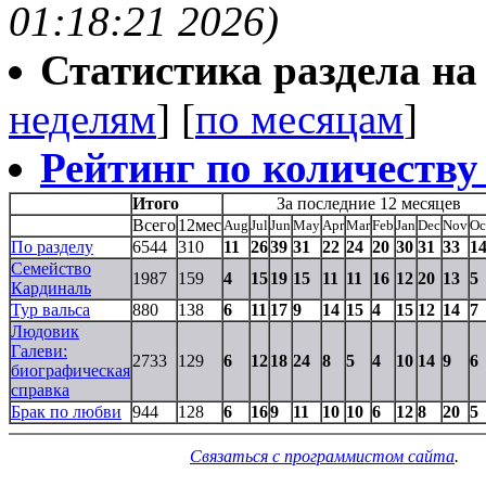
01:18:21 2026)
Статистика раздела на t
неделям
] [
по месяцам
]
Рейтинг по количеству
Итого
За последние 12 месяцев
Всего
12мес
Aug
Jul
Jun
May
Apr
Mar
Feb
Jan
Dec
Nov
Oc
По разделу
6544
310
11
26
39
31
22
24
20
30
31
33
1
Семейство
1987
159
4
15
19
15
11
11
16
12
20
13
5
Кардиналь
Тур вальса
880
138
6
11
17
9
14
15
4
15
12
14
7
Людовик
Галеви:
2733
129
6
12
18
24
8
5
4
10
14
9
6
биографическая
справка
Брак по любви
944
128
6
16
9
11
10
10
6
12
8
20
5
Связаться с программистом сайта
.