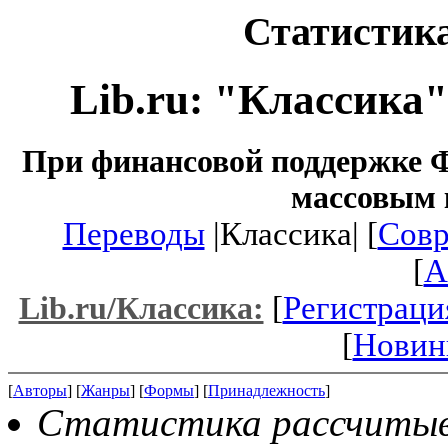
Статистика
Lib.ru: "Классика
При финансовой поддержке Ф
массовым 
Переводы
|Классика| [
Совр
[
A
[
Регистраци
Lib.ru/Классика:
[
Новин
[
Авторы
] [
Жанры
] [
Формы
] [
Принадлежность
]
Статистика рассчитывае