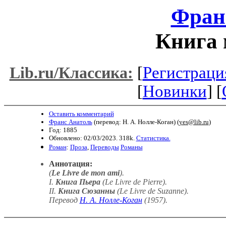
Фран
Книга 
[
Регистраци
Lib.ru/Классика:
[
Новинки
] [
Оставить комментарий
Франс Анатоль
(перевод: Н. А. Нолле-Коган) (
yes@lib.ru
)
Год: 1885
Обновлено: 02/03/2023. 318k.
Статистика.
Роман
:
Проза
,
Переводы
Романы
Аннотация:
(
Le Livre de mon ami
).
I.
Книга Пьера
(
Le Livre de Pierre
).
II.
Книга Сюзанны
(
Le Livre de Suzanne
).
Перевод
Н. А. Нолле-Коган
(1957)
.