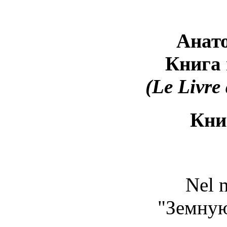
Анат
Книга 
(
Le
Livre
Кни
Nel m
"Земную