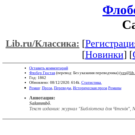
Флоб
С
[
Регистраци
Lib.ru/Классика:
[
Новинки
] [
Оставить комментарий
Флобер Гюстав
(перевод: Без указания переводчика) (
yes@lib.
Год: 1862
Обновлено: 08/12/2020. 614k.
Статистика.
Роман
:
Проза
,
Переводы
,
Историческая проза
Романы
Аннотация:
Salammbô
.
Текст издания: журнал "Библіотека для Чтенія", N