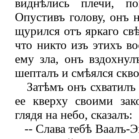
виднѣлись плечи, п
Опустивъ голову, онъ 
щурился отъ яркаго свѣ
что никто изъ этихъ в
ему зла, онъ вздохнул
шепталъ и смѣялся скво
Затѣмъ онъ схватилъ з
ее кверху своими за
глядя на небо, сказалъ:
-- Слава тебѣ Ваалъ-Э