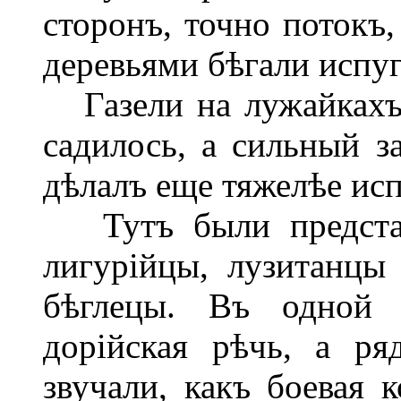
сторонъ, точно потокъ
деревьями бѣгали испу
Газели на лужайкахъ 
садилось, а сильный з
дѣлалъ еще тяжелѣе исп
Тутъ были представи
лигурійцы, лузитанцы
бѣглецы. Въ одной 
дорійская рѣчь, а ря
звучали, какъ боевая к