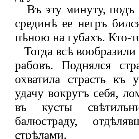
Въ эту минуту, подъ п
срединѣ ее негръ бился
пѣною на губахъ. Кто-т
Тогда всѣ вообразили 
рабовъ. Поднялся ст
охватила страсть къ 
удачу вокругъ себя, ло
въ кусты свѣтильн
балюстраду, отдѣля
стрѣлами.