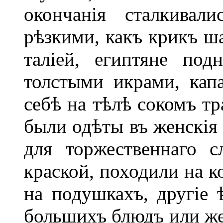
окончанія сталкивал
рѣзкими, какъ крикъ ша
таліей, египтяне под
толстыми икрами, капа
себѣ на тѣлѣ сокомъ т
были одѣты въ женскія 
для торжественнаго с
краской, походили на к
на подушкахъ, другіе 
большихъ блюдъ или же