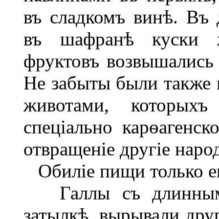
въ сладкомъ винѣ. Въ 
въ шафранѣ куски 
фруктовъ возвышались 
Не забыты были также 
животами, которыхъ
спеціально карѳагенск
отвращеніе другіе наро
Обиліе пищи только ещ
Галлы съ длинными
затылкѣ, вырывали дру