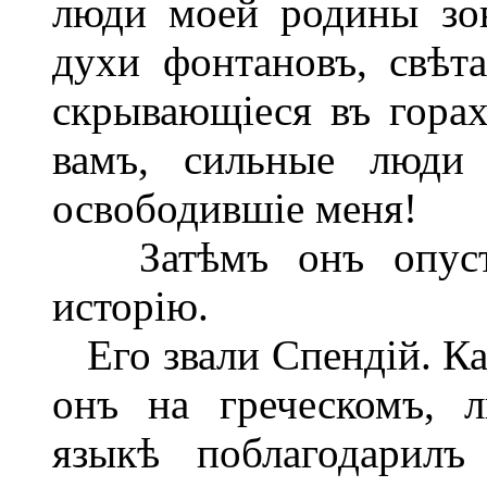
люди моей родины зов
духи фонтановъ, свѣта
скрывающіеся въ гора
вамъ, сильные люди 
освободившіе меня!
Затѣмъ онъ опустил
исторію.
Его звали Спендій. Кар
онъ на греческомъ, л
языкѣ поблагодарилъ