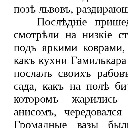
позѣ львовъ, раздираю
Послѣдніе пришедші
смотрѣли на низкіе с
подъ яркими коврами,
какъ кухни Гамилькара
послалъ своихъ рабов
сада, какъ на полѣ би
которомъ жарились
анисомъ, чередовалс
Громадные вазы был