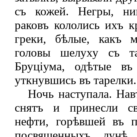
съ кожей. Негры, ни
раковъ кололись ихъ 
греки, бѣлые, какъ 
головы шелуху съ та
Бруціума, одѣтые въ
уткнувшись въ тарелки.
Ночь наступала. Навѣ
снятъ и принесли св
нефти, горѣвшей въ п
посвященныхъ лунѣ 