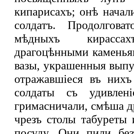
кипарисахъ; онѣ начали
солдатъ. Продолгова
мѣдныхъ кирасса
драгоцѣнными каменья
вазы, украшенныя выпу
отражавшіеся въ нихъ
солдаты съ удивлен
гримасничали, смѣша д
чрезъ столы табуреты 
посуду. Они пили без