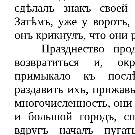
сдѣлалъ знакъ своей
Затѣмъ, уже у воротъ,
онъ крикнулъ, что они 
Празднество продо
возвратиться и, окр
примыкало къ послѣ
раздавить ихъ, прижавъ
многочисленность, они
и большой городъ, с
вдругъ началъ пуга