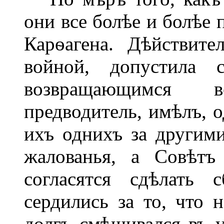
они все болѣе и болѣе
Карѳагена. Дѣйствите
войной, допустила 
возвращающимся в
предводитель, имѣлъ, о
ихъ однихъ за другими
жалованья, а Совѣтъ
согласятся сдѣлать 
сердились за то, что 
долгъ смѣшивался въ 