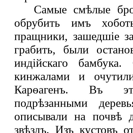
Самые смѣлые броси
обрубить имъ хобот
пращники, зашедшіе за
грабить, были остан
индійскаго бамбука.
кинжалами и очутили
Карѳагенъ. Въ эт
подрѣзанными дерев
описывали на почвѣ 
звѣздъ. Изъ кустовъ о