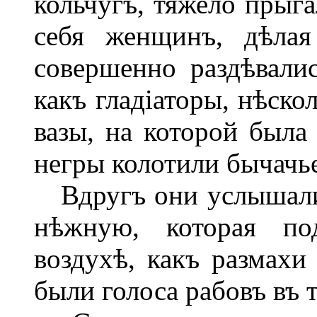
кольчугъ, тяжело прыг
себя женщинъ, дѣлая
совершенно раздѣвали
какъ гладіаторы, нѣско
вазы, на которой была
негры колотили бычачь
Вдругъ они услышали
нѣжную, которая по
воздухѣ, какъ размахи
были голоса рабовъ въ 