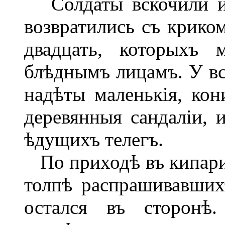
Солдаты вскочили и 
возвратились съ крико
двадцать, которыхъ
блѣднымъ лицамъ. У вс
надѣты маленькія, кон
деревянныя сандаліи,
ѣдущихъ телегъ.
По приходѣ въ кипари
толпѣ распрашивавших
остался въ сторонѣ