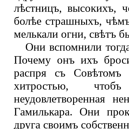
лѣстницъ, высокихъ, 
болѣе страшныхъ, чѣмъ 
мелькали огни, свѣтъ б
Они вспомнили тогда 
Почему онъ ихъ брос
распря съ Совѣтомъ 
хитростью, что
неудовлетворенная не
Гамилькара. Они прок
друга своимъ собствен