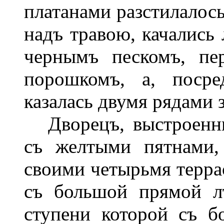
платанами разстилалось
надъ травою, качались
чернымъ пескомъ, пе
порошкомъ, а, посре
казалась двумя рядами 
Дворецъ, выстроенны
съ желтыми пятнами,
своими четырьмя терра
съ большой прямой лѣ
ступени которой съ 