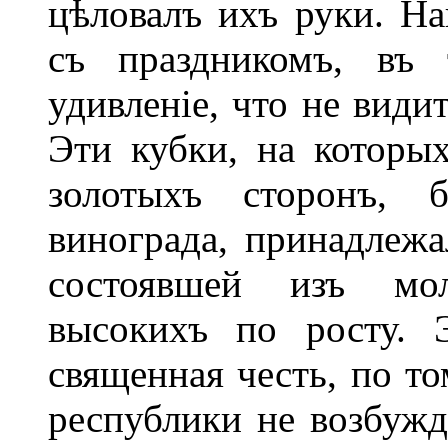
цѣловалъ ихъ руки. На
съ праздникомъ, въ
удивленіе, что не види
Эти кубки, на которы
золотыхъ сторонъ, 
винограда, принадлеж
состоявшей изъ мол
высокихъ по росту. 
священная честь, по т
республики не возбужд