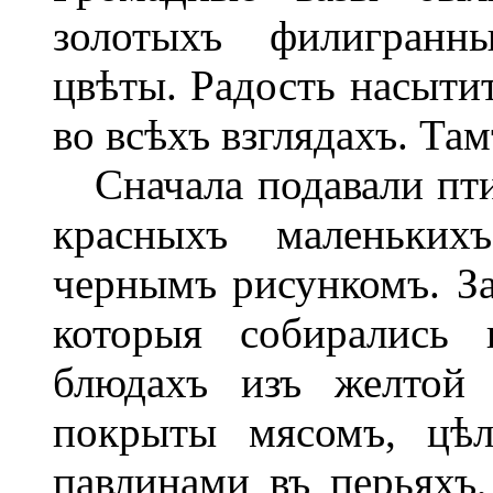
золотыхъ филигранн
цвѣты. Радость насытит
во всѣхъ взглядахъ. Там
Сначала подавали пти
красныхъ маленькихъ
чернымъ рисункомъ. З
которыя собирались 
блюдахъ изъ желтой
покрыты мясомъ, цѣл
павлинами въ перьяхъ