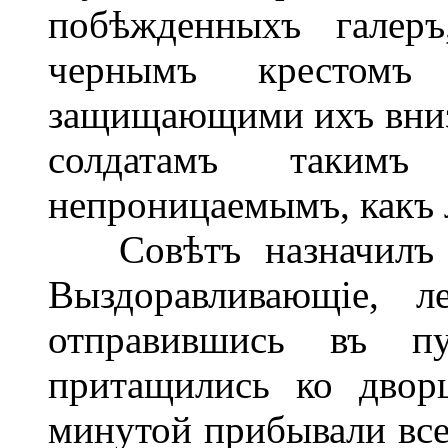
побѣжденныхъ галер
чернымъ крестомъ
защищающими ихъ внизу
солдатамъ таким
непроницаемымъ, какъ 
Совѣтъ назначилъ п
Выздоравливающіе, 
отправившись въ пу
притащились ко двор
минутой прибывали все