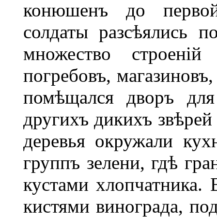
конюшенъ до первой
солдаты разсѣялись п
множество строені
погребовъ, магазиновъ,
помѣщался дворъ для
другихъ дикихъ звѣрей
деревья окружали кух
группъ зелени, гдѣ гр
кустами хлопчатника. 
кистями винограда, по