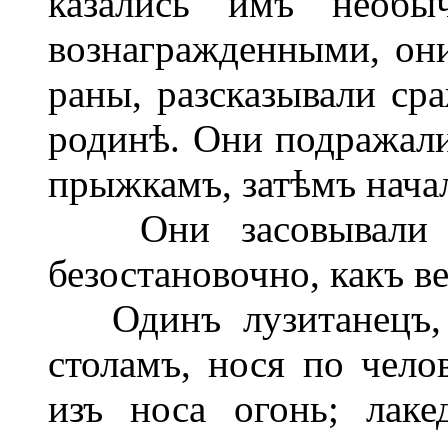
казались имъ необ
вознагражденными, они
раны, разсказывали сра
родинѣ. Они подражали
прыжкамъ, затѣмъ нача
Они засовывали г
безостановочно, какъ в
Одинъ лузитанецъ, г
столамъ, нося по чело
изъ носа огонь; лаке