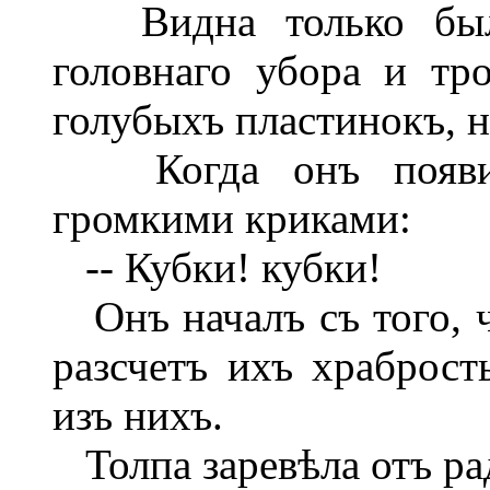
Видна только была 
головнаго убора и тр
голубыхъ пластинокъ, н
Когда онъ появилс
громкими криками:
-- Кубки! кубки!
Онъ началъ съ того, чт
разсчетъ ихъ храброст
изъ нихъ.
Толпа заревѣла отъ ра