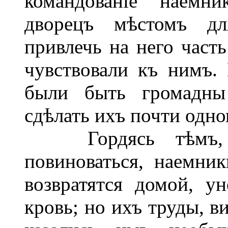
командованіе наемни
дворецъ мѣстомъ для
привлечь на него част
чувствовали къ нимъ.
были быть громадны
сдѣлать ихъ почти одно
Гордясь тѣмъ, чт
повиноваться, наемник
возвратятся домой, у
кровь; но ихъ труды, в