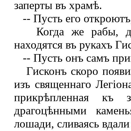
заперты въ храмѣ.
-- Пусть его откроютъ
Когда же рабы, дро
находятся въ рукахъ Ги
-- Пусть онъ самъ прин
Гисконъ скоро появил
изъ священнаго Легіона
прикрѣпленная къ з
драгоцѣнными камень
лошади, сливаясь вдали