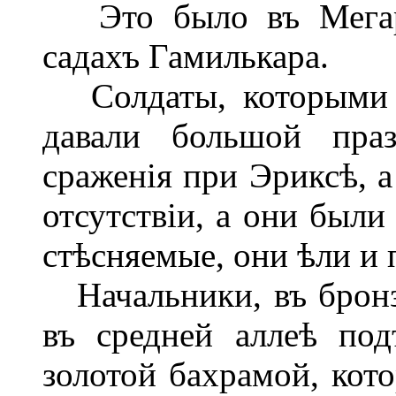
Это было въ Мегарѣ,
садахъ Гамилькара.
Солдаты, которыми о
давали большой пра
сраженія при Эриксѣ, а
отсутствіи, а они были
стѣсняемые, они ѣли и 
Начальники, въ бронз
въ средней аллеѣ по
золотой бахрамой, кот