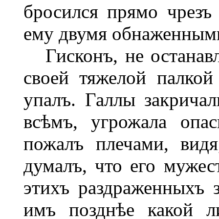
бросился прямо чрезъ
ему двумя обнаженным
Гисконъ, не останавли
своей тяжелой палкой
упалъ. Галлы закрича
всѣмъ, угрожала опас
пожалъ плечами, вид
думалъ, что его мужес
этихъ раздраженныхъ 
имъ позднѣе какой л