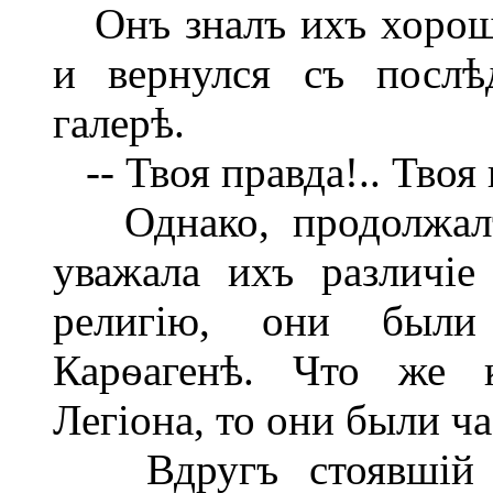
Онъ зналъ ихъ хорошо
и вернулся съ послѣ
галерѣ.
-- Твоя правда!.. Твоя 
Однако, продолжалъ 
уважала ихъ различі
религію, они были
Карѳагенѣ. Что же к
Легіона, то они были ч
Вдругъ стоявшій р