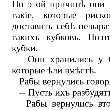
По этой причинѣ они 
такіе, которые риск
доставить себѣ невыра
такихъ кубковъ. Поэ
кубки.
Они хранились у Сис
которые ѣли вмѣстѣ.
Рабы вернулись говоря
-- Пусть ихъ разбудят
Рабы вернулись втор