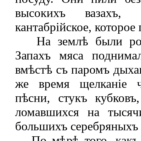
высокихъ вазахъ, 
кантабрійское, которое
На землѣ были розл
Запахъ мяса поднима
вмѣстѣ съ паромъ дыха
же время щелканіе ч
пѣсни, стукъ кубковъ,
ломавшихся на тысяч
большихъ серебряныхъ
По мѣрѣ того, какъ у