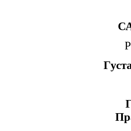
С
Густ
Пр