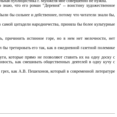
тальная публицистика г. Муйжеля мне совершенно не нужна.
 знаю, что его роман "Деревня" -- воистину художественное
ыли бы сильнее и действеннее, потому что читатели знали бы,
в самой цитадели народничества, приняла бы более культурные
, причинить истинное горе, но в нем нет мелочности, нет
бы третировать его так, как в ежедневной газетной полемике
ги, которые прямо не позволяют ставить их на одну доску с
дливость, как смешивать общественных деятелей в одну кучу с
грех, как А.В. Пешехонов, который в современной литературе