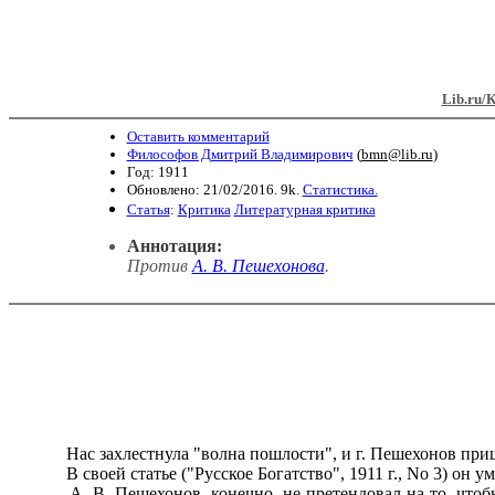
Lib.ru/
Оставить комментарий
Философов Дмитрий Владимирович
(
bmn@lib.ru
)
Год: 1911
Обновлено: 21/02/2016. 9k.
Статистика.
Статья
:
Критика
Литературная критика
Аннотация:
Против
А. В. Пешехонова
.
Нас захлестнула "волна пошлости", и г. Пешехонов приш
В своей статье ("Русское Богатство", 1911 г., No 3) он 
А. В. Пешехонов, конечно, не претендовал на то, чтобы