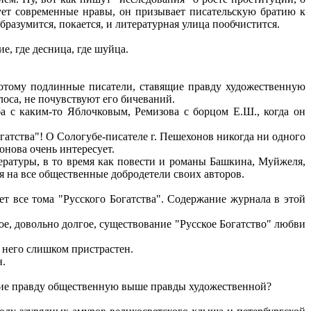
чует современные нравы, он призывает писательскую братию к
образумится, покается, и литературная улица пообчистится.
, где десница, где шуйца.
отому подлинные писатели, ставящие правду художественную
лоса, не почувствуют его бичеваний.
с каким-то Яблочковым, Ремизова с борцом Е.Ш., когда он
гатства"! О Сологубе-писателе г. Пешехонов никогда ни одного
хонова очень интересует.
ературы, в то время как повести и романы Башкина, Муйжеля,
я на все общественные добродетели своих авторов.
т все тома "Русского Богатства". Содержание журнала в этой
вое, довольно долгое, существование "Русское Богатство" любви
 него слишком пристрастен.
н.
вшие правду общественную выше правды художественной?