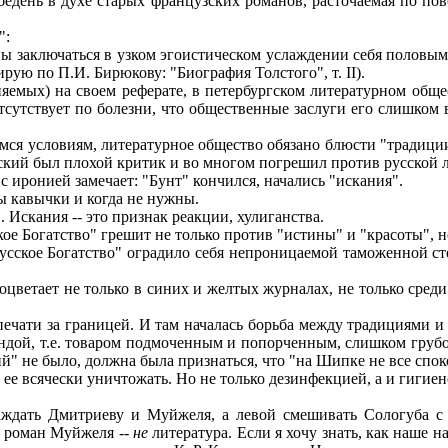
день в духе старых французских романов, расточаемая по пов
":
ы заключаться в узком эгоистическом услаждении себя половым
ую по П.И. Бирюкову: "Биография Толстого", т. II).
мых) на своем реферате, в петербургском литературном общест
отсутствует по болезни, что общественные заслуги его слишко
я условиям, литературное общество обязано блюсти "традиции"
вский был плохой критик и во многом погрешил против русской 
 иронией замечает: "Бунт" кончился, начались "искания".
ны кавычки и когда не нужны.
. Искания -- это признак реакции, хулиганства.
ое Богатство" грешит не только против "истины" и "красоты", н
сское Богатство" оградило себя непроницаемой таможенной сте
цветает не только в синих и желтых журналах, не только среди
ати за границей. И там началась борьба между традициями и 
андой, т.е. товаром подмоченным и попорченным, слишком грубо
ий" не было, должна была признаться, что "на Шипке не все спок
ее всячески уничтожать. Но не только дезинфекцией, а и гигиен
ждать Дмитриеву и Муйжеля, а левой смешивать Сологуба с 
" роман Муйжеля --
не
литература. Если я хочу знать, как наше 