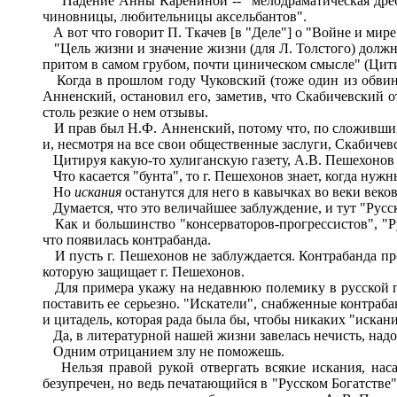
"Падение Анны Карениной -- "мелодраматическая дребе
чиновницы, любительницы аксельбантов".
А вот что говорит П. Ткачев [в "Деле"] о "Войне и мире
"Цель жизни и значение жизни (для Л. Толстого) должн
притом в самом грубом, почти циническом смысле" (Цитир
Когда в прошлом году Чуковский (тоже один из обвиняе
Анненский, остановил его, заметив, что Скабичевский 
столь резкие о нем отзывы.
И прав был Н.Ф. Анненский, потому что, по сложившимс
и, несмотря на все свои общественные заслуги, Скабиче
Цитируя какую-то хулиганскую газету, А.В. Пешехонов с
Что касается "бунта", то г. Пешехонов знает, когда нуж
Но
искания
останутся для него в кавычках во веки веков
Думается, что это величайшее заблуждение, и тут "Русск
Как и большинство "консерваторов-прогрессистов", "Ру
что появилась контрабанда.
И пусть г. Пешехонов не заблуждается. Контрабанда про
которую защищает г. Пешехонов.
Для примера укажу на недавнюю полемику в русской печ
поставить ее серьезно. "Искатели", снабженные контраб
и цитадель, которая рада была бы, чтобы никаких "искан
Да, в литературной нашей жизни завелась нечисть, надо 
Одним отрицанием злу не поможешь.
Нельзя правой рукой отвергать всякие искания, наса
безупречен, но ведь печатающийся в "Русском Богатстве