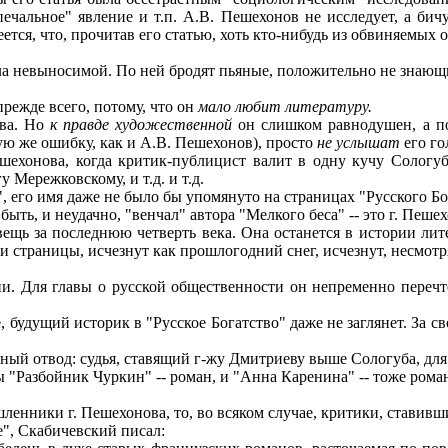
ечальное" явление и т.п. А.В. Пешехонов не исследует, а би
ется, что, прочитав его статью, хоть кто-нибудь из обвиняемых 
а невыносимой. По ней бродят пьяные, положительно не знающие
режде всего, потому, что он
мало любит литературу.
ова. Но
к правде художественной
он слишком равнодушен, а п
ую же ошибку, как и А.В. Пешехонов), просто
не услышат
его го
онова, когда критик-публицист валит в одну кучу Сологуба 
у Мережковскому, и т.д. и т.д.
 его имя даже не было бы упомянуто на страницах "Русского Бо
т быть, и неудачно, "венчал" автора "Мелкого беса" -- это г. Пеше
ещь за последнюю четверть века. Она останется в истории лит
 страницы, исчезнут как прошлогодний снег, исчезнут, несмотр
. Для главы о русской общественности он непременно перечте
, будущий историк в "Русское Богатство" даже не заглянет. За с
ый отвод: судья, ставящий г-жу Дмитриеву выше Сологуба, для
 "Разбойник Чуркин" -- роман, и "Анна Каренина" -- тоже рома
енники г. Пешехонова, то, во всяком случае, критики, стави
", Скабичевский писал: