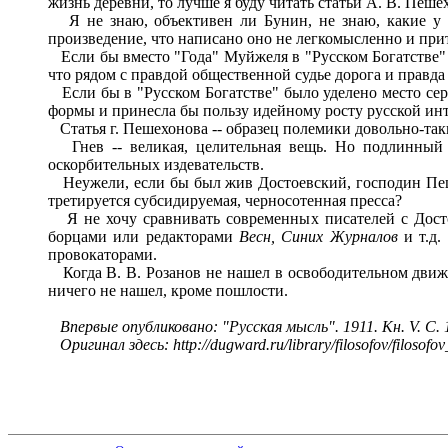
жизнь деревни, то лучше я буду читать статьи А. В. Пеш
Я не знаю, объективен ли Бунин, не знаю, какие у не
произведение, что написано оно не легкомысленно и пр
Если бы вместо "Года" Муйжеля в "Русском Богатстве" 
что рядом с правдой общественной судье дорога и правда
Если бы в "Русском Богатстве" было уделено место серь
формы и принесла бы пользу идейному росту русской ин
Статья г. Пешехонова -- образец полемики довольно-так
Гнев -- великая, целительная вещь. Но подлинный г
оскорбительных издевательств.
Неужели, если бы был жив Достоевский, господин Пешех
третируется субсидируемая, черносотенная пресса?
Я не хочу сравнивать современных писателей с Достое
борцами или редакторами
Весн, Синих Журналов
и т.д.
провокаторами.
Когда В. В. Розанов не нашел в освободительном движе
ничего не нашел, кроме пошлости.
Впервые опубликовано: "Русская мысль". 1911. Кн. V. С. 
Оригинал здесь:
http://dugward.ru/library/filosofov/filosofo