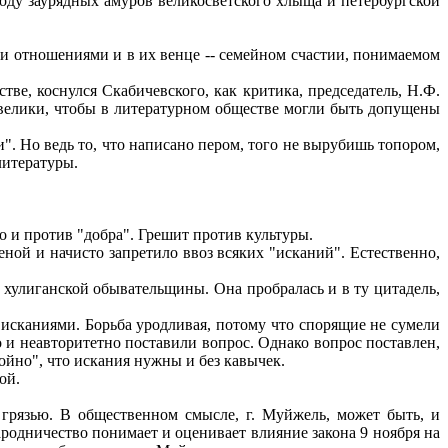
оду заурядных амуров великосветского хлыща и петербургской
и отношениями и в их венце -- семейном счастии, понимаемом
ве, коснулся Скабичевского, как критика, председатель, Н.Ф.
м велики, чтобы в литературном обществе могли быть допущены
. Но ведь то, что написано пером, того не вырубишь топором,
литературы.
о и против "добра". Грешит против культуры.
ной и начисто запретило ввоз всяких "исканий". Естественно,
 хулиганской обывательщины. Она пробралась и в ту цитадель,
исканиями. Борьба уродливая, потому что спорящие не сумели
 и неавторитетно поставили вопрос. Однако вопрос поставлен,
ойно", что искания нужны и без кавычек.
ой.
грязью. В общественном смысле, г. Муйжель, может быть, и
народничество понимает и оценивает влияние закона 9 ноября на