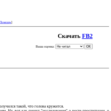
Помощь
]
Скачать
FB2
Ваша оценка:
олучился такой, что голова кружится.
ем. Ну, вот как пишут "исследования" о росте проституции, о