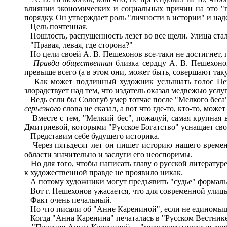
влиянии экономических и социальных причин на это "п
порядку. Он утверждает роль "личности в истории" и наде
Цель почтенная.
Пошлость, распущенность лезет во все щели. Улица стал
"Правая, левая, где сторона?"
Но цели своей А. В. Пешехонов все-таки не достигнет, п
Правда общественная
близка сердцу А. В. Пешехон
превыше всего (а в этом они, может быть, совершают так
Как может подлинный художник услышать голос Пешех
злорадствует над тем, что издатель оказал медвежью услуг
Ведь если бы Сологуб умер тотчас после "Мелкого беса",
серьезного
слова не сказал, а вот что где-то, кто-то, може
Вместе с тем, "Мелкий бес", пожалуй, самая крупная в
Дмитриевой, которыми "Русское Богатство" уснащает свои
Представим себе будущего историка.
Через пятьдесят лет он пишет историю нашего времени
области значительно и заслуги его неоспоримы.
Но для того, чтобы написать главу о русской литературе
к художественной правде не проявило никак.
А потому художники могут предъявить "судье" формальн
Вот г. Пешехонов ужасается, что для современной улицы
Факт очень печальный.
Но что писали об "Анне Карениной", если не единомышл
Когда "Анна Каренина" печаталась в "Русском Вестнике