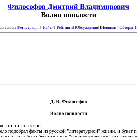
Философов Дмитрий Владимирович
Волна пошлости
Классика:
[
Регистрация
]
[
Найти
] [
Рейтинги
] [
Обсуждения
] [
Новинки
] [
Обзоры
] [
Д.
В. Философов
Волна пошлости
ел от этого в ужас.
умело подобрал факты из русской "литературной" жизни, и букет п
 его статья была бесстрастным "социологическим" исследовани