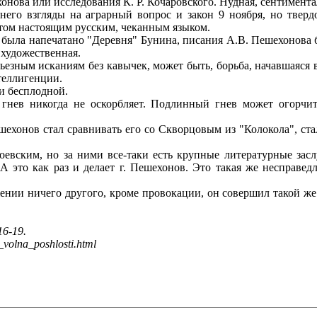
ехонова или исследования К. Р. Кочаровского. Нудная, сентимен
го взгляды на аграрный вопрос и закон 9 ноября, но твердо
итом настоящим русским, чеканным языком.
была напечатано "Деревня" Бунина, писания А.В. Пешехонова б
 художественная.
езным исканиям без кавычек, может быть, борьба, начавшаяся 
теллигенции.
и бесплодной.
нев никогда не оскорбляет. Подлинный гнев может огорчить
онов стал сравнивать его со Скворцовым из "Колокола", стал 
вским, но за ними все-таки есть крупные литературные заслу
 А это как раз и делает г. Пешехонов. Это такая же несправе
нии ничего другого, кроме провокации, он совершил такой же 
16-19.
v_volna_poshlosti.html