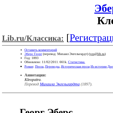
Эбе
Кл
[
Регистрац
Lib.ru/Классика:
Оставить комментарий
Эберс Георг
(перевод: Михаил Энгельгардт) (
yes@lib.ru
)
Год: 1893
Обновлено: 11/02/2011. 661k.
Статистика.
Роман
:
Проза
,
Переводы
,
Историческая проза
Из истории Дре
Аннотация:
Кleopatra
.
Перевод
Михаила Энгельгардта
(1897)
.
Георг Эберс