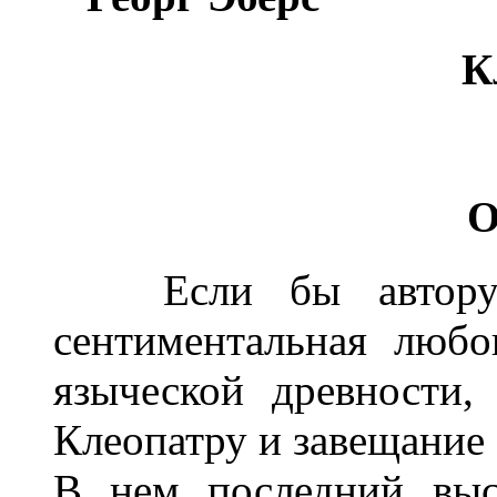
К
О
Если бы автору э
сентиментальная люб
языческой древности
Клеопатру и завещание 
В нем последний выс