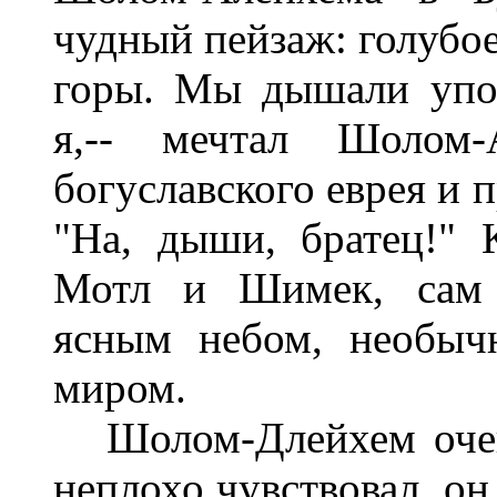
чудный пейзаж: голубое
горы. Мы дышали упо
я,-- мечтал Шолом-А
богуславского еврея и 
"На, дыши, братец!" 
Мотл и Шимек, сам 
ясным небом, необыч
миром.
Шолом-Длейхем очень
неплохо чувствовал, он