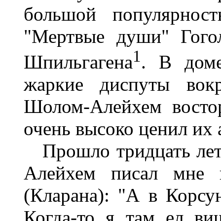
большой популярност
"Мертвые души" Гого
1
Шпильгагена
.
В доме
жаркие диспуты вокр
Шолом-Алейхем восто
очень высоко ценил их 
Прошло тридцать лет
Алейхем писал мне 
(Кларана): "А в Корсу
Когда-то я там ел в