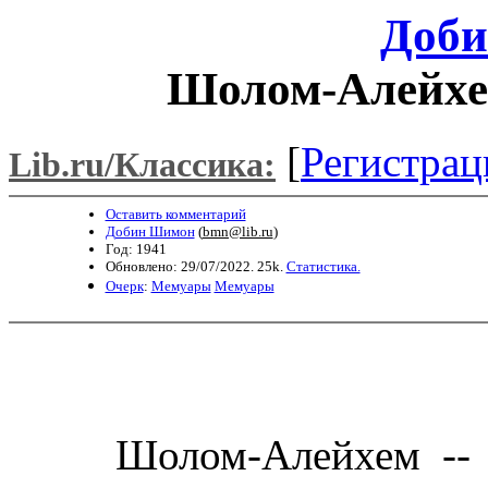
Доб
Шолом-Алейхем
[
Регистрац
Lib.ru/Классика:
Оставить комментарий
Добин Шимон
(
bmn@lib.ru
)
Год: 1941
Обновлено: 29/07/2022. 25k.
Статистика.
Очерк
:
Мемуары
Мемуары
Шолом-Алейхем -- пи