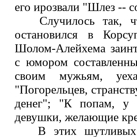
его ирозвали "Шлез -- с
Случилось так, чт
остановился в Корсу
Шолом-Алейхема заинте
с юмором составленн
своим мужьям, уех
"Погорельцев, странст
денег"; "К попам, у 
девушки, желающие крес
В этих шутливых из