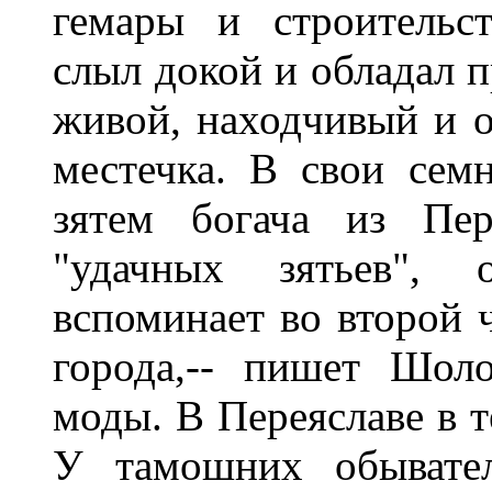
гемары и строительс
слыл докой и обладал 
живой, находчивый и 
местечка. В свои семн
зятем богача из Пер
"удачных зятьев",
вспоминает во второй 
города,-- пишет Шол
моды. В Переяславе в т
У тамошних обывател