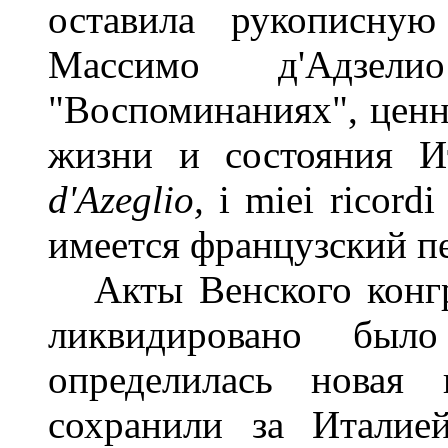
оставила рукописну
Массимо д'Адзел
"Воспоминаниях", ценн
жизни и состояния И
d
'
Azegl
i
o
,
i miei
ricordi
имеется французский пе
Акты Венского конгре
ликвидировано был
определилась новая 
сохранили за Италией