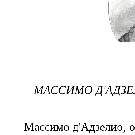
МАССИ
М
О Д'АДЗ
Массимо д'Адзелио, од