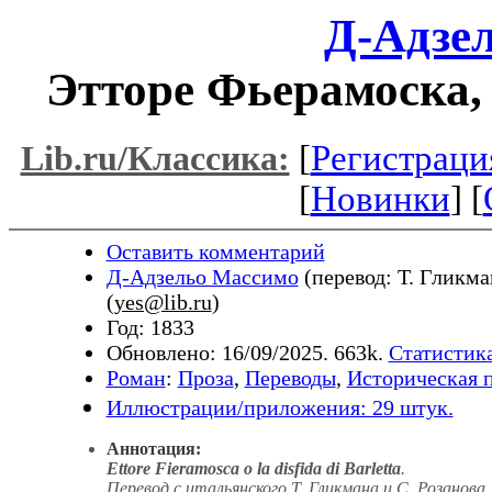
Д-Адзе
Этторе Фьерамоска,
[
Регистраци
Lib.ru/Классика:
[
Новинки
] [
Оставить комментарий
Д-Адзельо Массимо
(перевод: Т. Гликма
(
yes@lib.ru
)
Год: 1833
Обновлено: 16/09/2025. 663k.
Статистика
Роман
:
Проза
,
Переводы
,
Историческая 
Иллюстрации/приложения: 29 штук.
Аннотация:
Ettore Fieramosca o la disfida di Barletta
.
Перевод с итальянского Т. Гликмана и С. Розанова
.