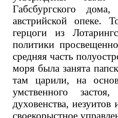
Габсбургского дома,
австрийской опеке. 
герцоги из Лотаринг
политики просвещенно
средняя часть полуостр
моря была занята папс
там царили, на осно
умственного застоя
духовенства, иезуитов 
своекорыстное управлен