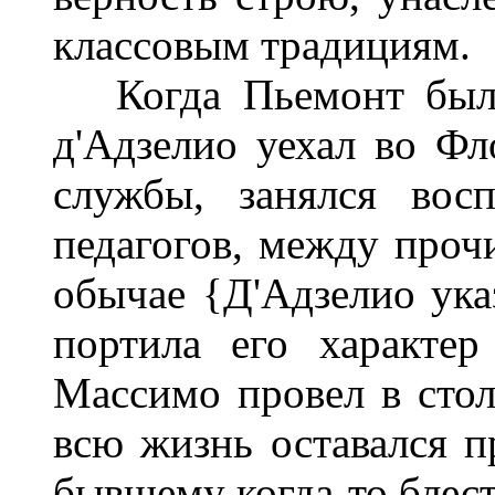
классовым традициям.
Когда Пьемонт был з
д'Адзелио уехал во Фл
службы, занялся вос
педагогов, между проч
обычае {Д'Адзелио указ
портила его характер
Массимо провел в стол
всю жизнь оставался п
бывшему когда-то блес