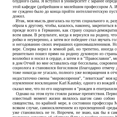
блудного сына. Я вступил в университет с заранее опред
этой кафедре (добрейшим и милейшим профессором А. 
не суждено было до конца пройти интеллигентскую пусты
дожил.
Итак, моя мысль двигалась на путях социального и, разу
образа к другому, чтобы, казалось, наконец, закрепиться
прежде всего в Германию, как страну социал-демократии
всем швам. В результате, когда я вернулся на родину, 
робко и неуверенно, а затем все победнее стал звучать г
и негодованию своих вчерашних единомышленников. Но, 
вере. Сперва верил в земной рай, но трепетно, иногда с
решительно пошел прямо на родину духовную из страны д
возлюбил и носил в сердце, а затем и в "Православии", 
в дом Отчий во мне оставались еще бессильны, сокровенн
социолога я становился богословом (благодарно отмечу 
тоже никогда не угасало, полного уже возвращения в отч
недостаточно смены "мировоззрения", "левитская" моя кро
изумленное восклицание Karl Kautsky, одного из вождей 
сказал мне, что по его ощущению я "рожден в епитрахил
Однако на этом пути стояли разные препятствия. Первое 
известный момент жизни являлось шагом само собою р
священства, по крайней мере, в состоянии профессора 
всяком случае, самоисключением из просвещенной среды. 
уже становились не те. Впрочем, не знаю, как бы я са