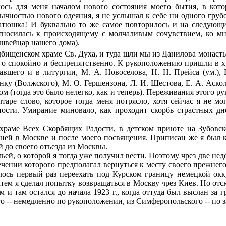
лось для меня началом нового состояния моего бытия, в кот
чностью нового одеяния, я не услышал к себе ни одного грубог
 батюшка! И буквально то же самое повторилось и на следующ
тносилась к происходящему с молчаливым сочувствием, ко мн
 швейцар нашего дома).
бищенском храме Св. Духа, и туда шли мы из Данилова монастыр
его спокойно и беспрепятственно. К рукоположению пришли в 
авшего и в литургии, М. А. Новоселова, Н. Н. Прейса (ум.), В
инку (Волжского), М. О. Гершензона, Л. И. Шестова, Е. А. Аскол
м (тогда это было нелегко, как и теперь). Переживания этого р
таре слово, которое тогда меня потрясло, хотя сейчас я не мо
ости. Умирание миновало, как проходит скорбь страстных дне
ме Всех Скорбящих Радости, в детском приюте на Зубовском
о дней в Москве и после моего посвящения. Приписан же я бы
й до своего отъезда из Москвы.
ей, о которой я тогда уже получил вести. Поэтому чрез две нед
чении которого предполагал вернуться к месту своего прежнего
ось первый раз переехать под Курском границу немецкой окку
ем я сделал попытку возвращаться в Москву чрез Киев. Но отсюд
и там остался до начала 1923 г., когда оттуда был выслан за 
 -- немедленно по рукоположении, из Симферопольского -- по з