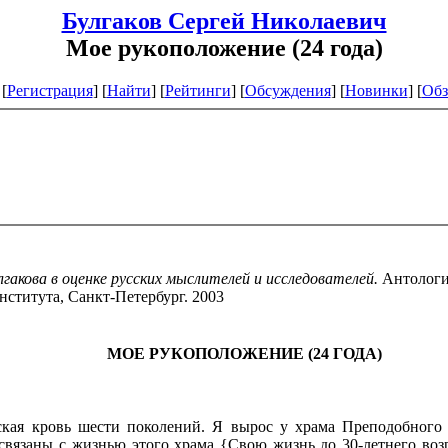
Булгаков Сергей Николаевич
Мое рукоположение (24 года)
[
Регистрация
]
[
Найти
] [
Рейтинги
] [
Обсуждения
] [
Новинки
] [
Обз
лгакова в оценке русских мыслителей и исследователей
.
Антологи
ститута, Санкт-Петербург. 2003
МОЕ РУКОПОЛОЖЕНИЕ (24 ГОДА)
кая кровь шести поколений. Я вырос у храма Преподобного 
связаны с жизнью этого храма {Свою жизнь до 30-летнего возра