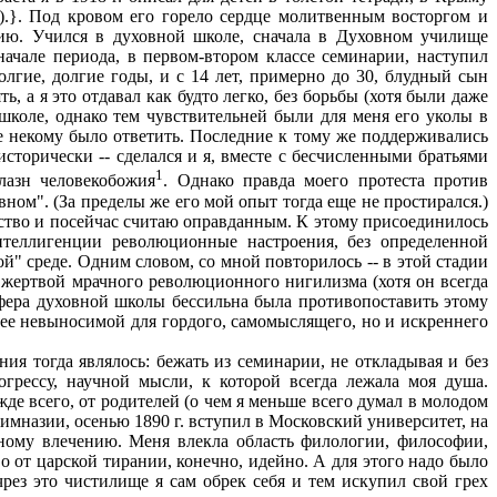
).}. Под кровом его горело сердце молитвенным восторгом и
ю. Учился в духовной школе, сначала в Духовном училище
начале периода, в первом-втором классе семинарии, наступил
долгие, долгие годы, и с 14 лет, примерно до 30, блудный сын
ять, а я это отдавал как будто легко, без борьбы (хотя были даже
 школе, однако тем чувствительней были для меня его уколы в
ые некому было ответить. Последние к тому же поддерживались
сторически -- сделался и я, вместе с бесчисленными братьями
1
лазн человекобожия
. Однако правда моего протеста против
ном". (За пределы же его мой опыт тогда еще не простирался.)
бегство и посейчас считаю оправданным. К этому присоединилось
нтеллигенции революционные настроения, без определенной
" среде. Одним словом, со мной повторилось -- в этой стадии
 жертвой мрачного революционного нигилизма (хотя он всегда
сфера духовной школы бессильна была противопоставить этому
ее невыносимой для гордого, самомыслящего, но и искреннего
я тогда являлось: бежать из семинарии, не откладывая и без
рогрессу, научной мысли, к которой всегда лежала моя душа.
ежде всего, от родителей (о чем я меньше всего думал в молодом
гимназии, осенью 1890 г. вступил в Московский университет, на
нному влечению. Меня влекла область филологии, философии,
о от царской тирании, конечно, идейно. А для этого надо было
рез это чистилище я сам обрек себя и тем искупил свой грех