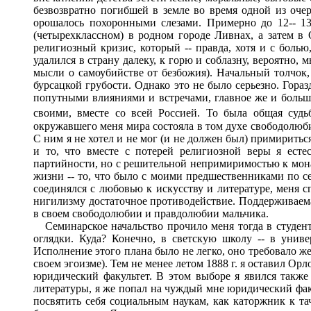
безвозвратно погибшей в земле во время одной из оче
орошалось похоронными слезами. Примерно до 12-- 1
(четырехклассном) в родном городе Ливнах, а затем в
религиозный кризис, который -- правда, хотя и с болью
удалился в страну далеку, к горю и соблазну, вероятно,
мысли о самоубийстве от безбожия). Начальный толчок,
бурсацкой грубости. Однако это не было серьезно. Гор
попутными влияниями и встречами, главное же и больше 
своими, вместе со всей Россией. То была общая судьб
окружавшего меня мира состояла в том духе свободолюбия
С ним я не хотел и не мог (и не должен был) примиритьс
и то, что вместе с потерей религиозной веры я ест
партийности, но с решительной непримиримостью к монар
жизни -- то, что было с моими предшественниками по 
соединялся с любовью к искусству и литературе, меня 
нигилизму достаточное противодействие. Поддерживаем
в своем свободолюбии и правдолюбии мальчика.
Семинарское начальство прочило меня тогда в студенты
оглядки. Куда? Конечно, в светскую школу -- в униве
Исполнение этого плана было не легко, оно требовало жер
своем эгоизме). Тем не менее летом 1888 г. я оставил О
юридический факультет. В этом выборе я явился также
литературы, я же попал на чуждый мне юридический факул
посвятить себя социальным наукам, как каторжник к та