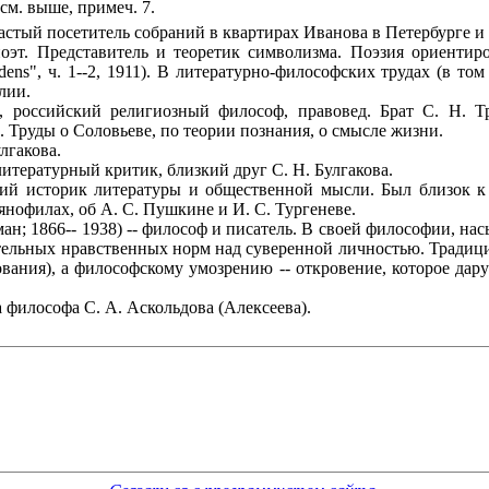
см. выше, примеч. 7.
 частый посетитель собраний в квартирах Иванова в Петербурге и
 поэт. Представитель и теоретик символизма. Поэзия ориенти
dens", ч. 1--2, 1911). В литературно-философских трудах (в то
лии.
зь, российский религиозный философ, правовед. Брат С. Н. Т
 Труды о Соловьеве, по теории познания, о смысле жизни.
лгакова.
 литературный критик, близкий друг С. Н. Булгакова.
ский историк литературы и общественной мысли. Был близок к
янофилах, об А. С. Пушкине и И. С. Тургеневе.
ман; 1866-- 1938) -- философ и писатель. В своей философии, 
зательных нравственных норм над суверенной личностью. Трад
вования), а философскому умозрению -- откровение, которое д
ра философа С. А. Аскольдова (Алексеева).