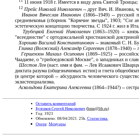
11
11 июня 1918 г. Имеется в виду день Святой Троицы; 
12
Прейс Николай Николаевич
-- друг Вяч. И. Иванова,
Иванов Вячеслав Иванович
(1866--1949) -- русский
средневековья (сборник "Кормчие звезды", 1903; "Cor ar
эстетическую концепцию творчества. С 1924 г. жил в Ита
Трубецкой Евгений Николаевич
(1863--1920) -- кня
"всеединстве" с ортодоксальной христианской доктриной.
Хорошко Василий Константинович
-- знакомый С. Н. Бу
Глинка (Волжский) Александр Сергеевич
(1878--1940) --
Гершензон Михаил Осипович
(1869--1925) -- россий
Чаадаеве, о "грибоедовской Москве", о западниках и слав
Шестов Лев
(наст. имя и фам. -- Лев Исаакович Шварц
диктата разума (общезначимых истин) и гнета общеобя
(в центре которой -- абсурдность человеческого сущест
экзистенциализма.
Аскол
ь
дова Екатерина Алексеевна
(1864--1944?) -- сест
Оставить комментарий
Булгаков Сергей Николаевич
(
bmn@lib.ru
)
Год: 1923
Обновлено: 08/04/2021. 25k.
Статистика.
Очерк
:
Мемуары