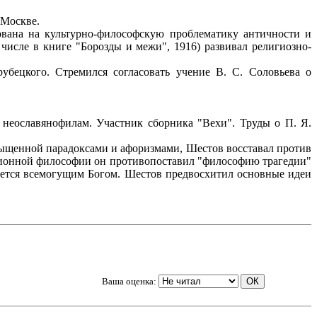
 Москве.
рована на культурно-философскую проблематику античности и
м числе в книге "Борозды и межи", 1916) развивал религиозно-
рубецкого. Стремился согласовать учение В. С. Соловьева о
 неославянофилам. Участник сборника "Вехи". Труды о П. Я.
насыщенной парадоксами и афоризмами, Шестов восставал против
иционной философии он противопоставил "философию трагедии"
аруется всемогущим Богом. Шестов предвосхитил основные идеи
Ваша оценка: