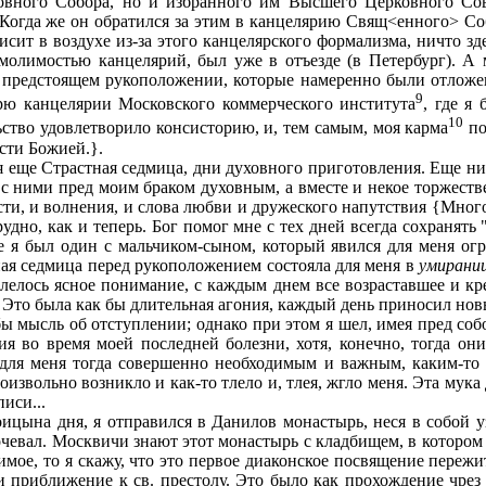
овного Собора, но и избранного им Высшего Церковного Совет
Когда же он обратился за этим в канцелярию Свящ<енного> Собо
висит в воздухе из-за этого канцелярского формализма, ничто з
умолимостью канцелярий, был уже в отъезде (в Петербург). А
 о предстоящем рукоположении, которые намеренно были отлож
9
арю канцелярии Московского коммерческого института
, где я
10
ство удовлетворило консисторию, и, тем самым, моя карма
по
сти Божией.}.
еще Страстная седмица, дни духовного приготовления. Еще ник
с ними пред моим браком духовным, а вместе и некое торжеств
сти, и волнения, и слова любви и дружеского напутствия {Мног
рудно, как и теперь. Бог помог мне с тех дней всегда сохранять
е я был один с мальчиком-сыном, который явился для меня ог
тная седмица перед рукоположением состояла для меня в
умирани
лелось ясное понимание, с каждым днем все возраставшее и кре
ь. Это была как бы длительная агония, каждый день приносил но
ы мысль об отступлении; однако при этом я шел, имея пред соб
я во время моей последней болезни, хотя, конечно, тогда он
для меня тогда совершенно необходимым и важным, каким-то д
извольно возникло и как-то тлело и, тлея, жгло меня. Эта мук
иси...
цына дня, я отправился в Данилов монастырь, неся в собой у
чевал. Москвичи знают этот монастырь с кладбищем, в котором 
мое, то я скажу, что это первое диаконское посвящение пере
 и приближение к св. престолу. Это было как прохождение чре