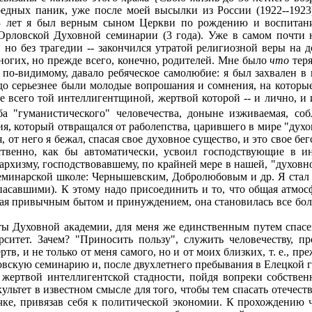
редных паник, уже после моей высылки из России (1922--1923
3 лет я был верным сыном Церкви по рождению и воспитани
 Орловской Духовной семинарии (3 года). Уже в самом почти 
, но без трагедии -- закончился утратой религиозной веры на 
 многих, но прежде всего, конечно, родителей. Мне было
что
тер
 по-видимому, давало ребяческое самолюбие: я был захвален в
аздо серьезнее были молодые вопрошания и сомнения, на котор
всего той интеллигентщиной, жертвой которой -- и лично, и и
а "гуманистического" человечества, доныне изживаемая, соб
, который отвращался от раболепства, царившего в мире "духов
я, от него я бежал, спасая свое духовное существо, и это свое 
ественно, как бы автоматически, усвоил господствующие в и
хизму, господствовавшему, по крайней мере в нашей, "духовной
семинарской школе: Чернышевским, Добролюбовым и др. Я стал
спасавшими). К этому надо присоединить и то, что общая атмо
ая привычным бытом и принуждением, она становилась все бол
 Духовной академии, для меня же единственным путем спасени
рситет. Зачем? "Приносить пользу", служить человечеству, п
тв, и не только от меня самого, но и от моих близких, т. е., пр
рловскую семинарию и, после двухлетнего пребывания в Елецкой 
 жертвой интеллигентской стадности, пойдя вопреки собстве
ьтет в известном смысле для того, чтобы тем спасать отечеств
чке, привязав себя к политической экономии. К прохождению ч