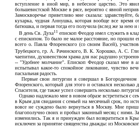
вступление в иной мир, в небесное царство. Это яви
большевистской Москве в рясе, вероятно с явной непривы
Замоскворечье приветливо мне сказала: здравствуйте,
кухарка, чудная Аннушка, которая вообще все время о
батюшка, и первая тогда его получила (вслед же за нею и
11
В день Св. Духа
епископ Феодор имел служить в клад
с епископом. То было не малое расстояние, но прошли 
всего о. Павла Флоренского (со своим Васей), участвов
Трубецкого, гр. А. Рачинского, В. К. Хорошко, А. С. Гл
чаепитии, духовенством храма для нас радушно устроенно
-- "Удобнее молчание". Епископ Феодор сказал мне в ал
испытывал какое-то спокойное ликование, чувство вечн
пасхальная радость.
Первые свои литургии я совершал в Богородичном хра
Флоренского, который для этого и оставался нескольк
Спасителя, где также успел совершить несколько литурги
Однако надлежало мне в новом образе встретиться с семь
в Крым для свидания с семьей на месячный срок, по исте
вовсе не суждено было вернуться в Москву. Мне пришл
благополучно своих и пробыл законный месяц с ними. Зат
изменились. Так я и принужден был возвратиться в Крым 
исключен за принятие священства дважды: из Московского