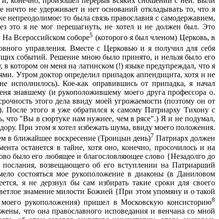
 и, конечно, произошел перерыв всяких сношений с ней. Были
е ничто не удерживает и нет оснований откладывать то, что я
е непреодолимое: то была связь православия с самодержавием,
ез это я не мог перешагнуть, не хотел и не должен был. Это
5
й. На Всероссийском соборе
(которого я был членом) Церковь, в
овного управления. Вместе с Церковью и я получил для себя
дущих событий. Решение мною было принято, и нельзя было его
 в котором он меня на латинском (!) языке предупреждал, что я
олями. Утром доктор определил припадок аппендицита, хотя и не
не исполнилось). Кое-как оправившись от припадка, я начал
меня знавшему (и рукоположившему моего друга профессора о.
 срочность этого дела ввиду моей угрожаемости (поэтому он от
). После этого я уже обратился к самому Патриарху Тихону с
 что "Вы в сюртуке нам нужнее, чем в рясе".) Я и не подумал,
ору. При этом я хотел избежать шума, ввиду моего положения.
7
тем в ближайшее воскресение (Троицын день)
Патриарх должен
ента останется в тайне, хотя оно, конечно, просочилось и на
аково было его любящее и благословляющее слово {Незадолго до
го послания, возвещающего об его вступлении на Патриарший
имело состояться мое рукоположение в диаконы (в Даниловом
ется, я не дерзнул бы сам избирать такие сроки для своего
светлое знамение милости Божией {При этом упомяну и о такой
8
ля моего рукоположения) пришел в Московскую консисторию
 жены, что она православного исповедания и венчана со мной