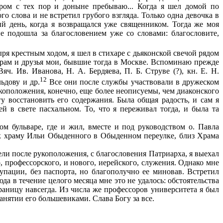
ором с тех пор и доныне пребываю... Когда я шел домой по
о слова и не встретил грубого взгляда. Только одна девочка в
ий день, когда я возвращался уже священником. Тогда же моя
е подошла за благословением уже со словами: благословите,
я крестным ходом, я шел в стихаре с дьяконской свечой рядом
храм и друзья мои, бывшие тогда в Москве. Вспоминаю прежде
яч. Ив. Иванова, Н. А. Бердяева, П. Б. Струве (?), кн. Е. Н.
12
ьдову и др.
Все они после службы участвовали в дружеском
укоположения, конечно, еще более неописуемы, чем диаконского
гу восстановить его содержания. Была общая радость, и сам я
й в свете пасхальном. То, что я переживал тогда, и была та
 бульваре, где и жил, вместе и под руководством о. Павла
л к храму Ильи Обыденного в Обыденном переулке, близ Храма
ели после рукоположения, с благословения Патриарха, я выехал
, профессорского, и нового, иерейского, служения. Однако мне
пации, без паспорта, но благополучно ее миновав. Встретил
а в течение целого месяца мне это не удалось: обстоятельства
границу навсегда. Из числа же профессоров университета я был
анятии его большевиками. Слава Богу за все.