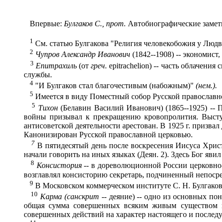
Впервые:
Булгаков С
.
, прот.
Автобиографические заметк
1
См. статью Булгакова "Религия человекобожия у Людв
2
Чупров Александр Иванович
(1842--1908) -- экономист,
3
Епитрахиль
(от
греч.
epitrachelion) -- часть облачен
службы.
4
"И Булгаков стал благочестивым (набожным)"
(нем.).
5
Имеется в виду Поместный собор Русской православной
5
Тихон
(Белавин Василий Иванович) (1865--1925) --
войны призывал к прекращению кровопролития. Выступ
антисоветской деятельности арестован. В 1925 г. призв
Канонизирован Русской православной церковью.
7
В пятидесятый день после воскресения Иисуса Христ
начали говорить на иных языках (Деян. 2). Здесь Бог яви
8
Консистория
-- в дореволюционной России церковно
возглавлял консисторию секретарь, подчиненный непоср
9
В Московском коммерческом институте С. Н. Булгаков в
10
Карма (санскрит
-- деяние) -- одно из основных п
общая сумма совершенных всяким живым существом по
совершенных действий на характер настоящего и послед