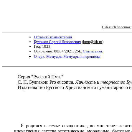
Lib.ru/Классика:
Оставить комментарий
Булгаков Сергей Николаевич
(
bmn@lib.ru
)
Год: 1923
Обновлено: 08/04/2021. 25k.
Статистика.
Очерк
:
Мемуары
Мемуары и переписка
Серия "Русский Путь"
С. Н. Булгаков: Pro et contra.
Ли
ч
ност
ь
и твор
ч
ество Бу
Издательство Русского Христианского гуманитарного ин
Я родился в семье священника, во мне течет левитс
впечатления детства эстетические, моральные, бытовые 