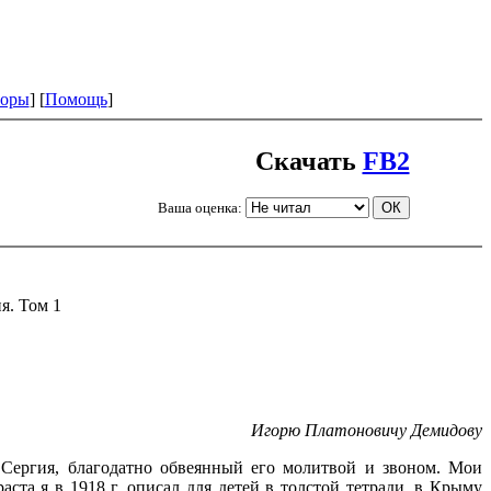
оры
] [
Помощь
]
Скачать
FB2
Ваша оценка:
я. Том 1
Игорю Платоновичу Демидову
Сергия, благодатно обвеянный его молитвой и звоном. Мои
ста я в 1918 г. описал для детей в толстой тетради, в Крыму