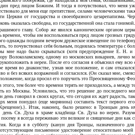
рымского побережья, где находилась моя семья, большевиками,
 один пред лицом Божиим. И тогда я почувствовал, что меня уж
ствовало для меня еще препятствие, силами человеческими такж
и Церкви от государства и своеобразного цезарепапизма. Чер
рковь оказалась свободна, из государственной она стала гонимо
трашимого главу. Собор же явился каноническим органом церк
ть времени, чтобы им воспользоваться пред лицом грозных гря
кого однажды поздним вечером дружеское извещение по телефону,
спать, то почувствовал себя больным, поднялась температура с б
ры мне надо было скрываться (хотя предупреждение Е. Н. и 
дору Волоколамскому, одному из московских викариев, лично 
 рукоположить в иереи. После его согласия я объяснил ему всю
е время во диаконстве, узнав мое положение, и сам отказался
и без всяких возражений и согласился. (Он сказал мне, смеясь,
положение, когда просил его поручить это Преосвященному Феод
 этого, тем более что времени терять не приходилось, а между 
ать из Москвы. Условились, что это решение до последнего мом
 день говорил в своих кругах, что сегодня их ждет радость, т
арх меня понудил (еще мирянина) составить текст первого е
 Крещение).}. Итак, наконец, было решено: в Троицын день 
 день Св. Духа в храме кладбища Св. Духа во иереи. Разуме
 посему я всегда переживаю эти великие и священные дни как 
тия. Когда я в субботу (канун дня Троицы, назначенного д
ь отсутствующим письменное удостоверение относительно моей