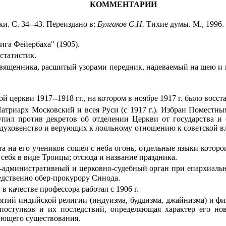
КОММЕНТАРИИ
и. С. 34--43. Переиздано в:
Булгаков С.Н.
Тихие думы. М., 1996.
ига Фейербаха" (1905).
 статистик.
ия священника, расшитый узорами передник, надеваемый на шею и
 церкви 1917--1918 гг., на котором в ноябре 1917 г. было восс
 Патриарх Московский и всея Руси (с 1917 г.). Избран Помест
ил против декретов об отделении Церкви от государства и 
ал духовенство и верующих к лояльному отношению к советской 
а на его учеников сошел с неба огонь, отдельные языки котор
л себя в виде Троицы; отсюда и название праздника.
-административный и церковно-судебный орган при епархиально
едственно обер-прокурору Синода.
 качестве профессора работал с 1906 г.
онятий индийской религии (индуизма, буддизма, джайнизма) и 
ступков и их последствий, определяющая характер его нов
ующего существования.