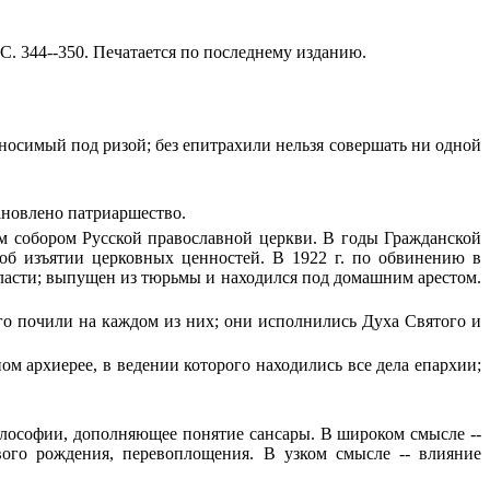
 С. 344--350. Печатается по последнему изданию.
 носимый под ризой; без епитрахили нельзя совершать ни одной
тановлено патриаршество.
ным собором Русской православной церкви. В годы Гражданской
об изъятии церковных ценностей. В 1922 г. по обвинению в
власти; выпущен из тюрьмы и находился под домашним арестом.
ого почили на каждом из них; они исполнились Духа Святого и
м архиерее, в ведении которого находились все дела епархии;
философии, дополняющее понятие сансары. В широком смысле --
ого рождения, перевоплощения. В узком смысле -- влияние