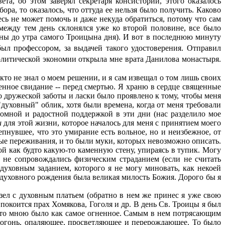
а, об этом заверял секретаря консистории, этого оказалось
ра, то оказалось, что оттуда ее нельзя было получить. Каково
десь не может помочь и даже некуда обратиться, потому что сам
 между тем день склонялся уже ко второй половине, все было
ены до утра самого Троицына дня). И вот в последнюю минуту
 был профессором, за выдачей такого удостоверения. Отправил
литической экономии открыла мне врата Данилова монастыря.
то не знал о моем решении, и я сам извещал о том лишь своих
енное свидание -- перед смертью. Я храню в сердце священные
о дружеской заботы и ласки было проявлено к тому, чтобы меня
 "духовный" облик, хотя были времена, когда от меня требовали
ромной и радостной поддержкой в эти дни (нас разделило мое
и
для этой жизни, которое началось для меня с принятием моего
пнувшее, что это умирание есть вольное, но и неизбежное, от
вые переживания, и то были муки, которых невозможно описать.
ой как будто какую-то каменную стену, упираясь в тупик. Могу
и не сопровождались физическим страданием (если не считать
уховным заданием, которого я не могу миновать, как некоей
а духовного рождения была великая милость Божия. Дорого бы я
зел с духовным платьем (обратно в нем же принес я уже свою
покоится прах Хомякова, Гоголя и др. В день Св. Троицы я был
жито мною было как самое огненное. Самым в нем потрясающим
з огонь, опаляющее, просветляющее и перерождающее. То было