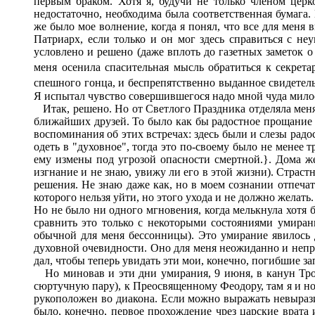
первым браком. Хотя я, будучи не только членом церк
недостаточно, необходима была соответственная бумага. 
же было мое волнение, когда я понял, что все для меня 
Патриарх, если только и он мог здесь справиться с не
условлено и решено (даже вплоть до газетных заметок
меня осенила спасительная мысль обратиться к секрет
спешного гонца, и беспрепятственно выданное свидетель
Я испытал чувство совершившегося надо мной чуда мило
Итак, решено. Но от Светлого Праздника отделяла меня 
ближайших друзей. То было как бы радостное прощание 
воспоминания об этих встречах: здесь были и слезы радо
одеть в "духовное", тогда это по-своему было не менее т
ему измены под угрозой опасности смертной.}. Дома ж
изгнание и не знаю, увижу ли его в этой жизни). Страс
решения. Не знаю даже как, но в моем сознании отпечат
которого нельзя уйти, но этого ухода и не должно желат
Но не было ни одного мгновения, когда мелькнула хотя б
сравнить это только с некоторыми состояниями умирани
обычной для меня бессонницы). Это умирание явилось 
духовной очевидности. Оно для меня неожиданно и непро
дал, чтобы теперь увидать эти мои, конечно, погибшие зап
Но миновав и эти дни умирания, 9 июня, в канун Трои
сюртучную пару), к Преосвященному Феодору, там я и но
рукоположен во диакона. Если можно выражать невырази
было, конечно, первое прохождение чрез царские врата