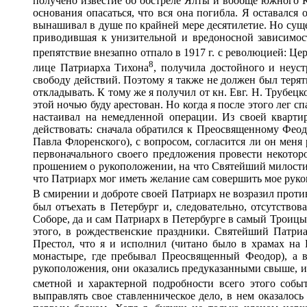
получено известие об обстреле Ялты и вообще южного К
основания опасаться, что вся она погибла. Я оставался
вынашивал в душе по крайней мере десятилетие. Но суще
приводившая к унизительной и вредоносной зависимост
препятствие внезапно отпало в 1917 г. с революцией: Це
8
лице Патриарха Тихона
, получила достойного и неус
свободу действий. Поэтому я также не должен был теря
откладывать. К тому же я получил от кн. Евг. Н. Трубец
этой ночью буду арестован. Но когда я после этого лег 
настаивал на немедленной операции. Из своей кварти
действовать: сначала обратился к Преосвященному Фео
Павла Флоренского), с вопросом, согласится ли он меня
первоначального своего предложения провести некоторо
прошением о рукоположении, на что Святейший милостиво 
что Патриарх мог иметь желание сам совершить мое руко
В смирении и доброте своей Патриарх не возразил против
был отъехать в Петербург и, следовательно, отсутствов
Соборе, да и сам Патриарх в Петербурге в самый Троицын
этого, в рождественские праздники. Святейший Патри
Престол, что я и исполнил (читано было в храмах на
монастыре, где пребывал Преосвященный Феодор), а в
рукоположения, они оказались предуказанными свыше, и
сметной и характерной подробности всего этого собы
выправлять свое ставленническое дело, в нем оказалос