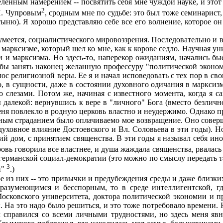
еленным намерением -- посвятить себя мне чуждой науке, и этот
2
И. Чупровым
, сродным мне по судьбе: это был тоже семинарист
ню). Я хорошо представляю себе все его волнение, которое он 
меется, социалистического мировоззрения. Последовательно и в
 в марксизме, который шел ко мне, как к корове седло. Научная у
 и марксизма. Но здесь-то, наперекор ожиданиям, начались бы
чтобы занять наконец желанную профессуру "политической эконо
олос религиозной веры. Ее я и начал исповедовать с тех пор в с
в сущности, даже в состоянии духовного одичания в марксизме
о слезами. Потом же, начиная с известного момента, когда я са
алекой: вернувшись к вере в "личного" Бога (вместо безличног
меня повлекло в родную церковь властно и неудержимо. Однако 
ым страданием было оплачиваемо мое возвращение. Оно совершал
духовное влияние Достоевского и Вл. Соловьева в эти годы). 
ий дом, с принятием священства. В эти годы я называл себя ино
вь говорила все властнее, и душа жаждала священства, рвалась 
германской социал-демократии (это можно по смыслу передать та
3
и"
.)
из них -- это привычки и предубеждения среды и даже близких. 
азумеющимся и бесспорным, то в среде интеллигентской, где
Московского университета, доктора политической экономии и п
На это надо было решиться, и это тоже потребовало времени. Н
м справился со всеми личными трудностями, но здесь меня яв