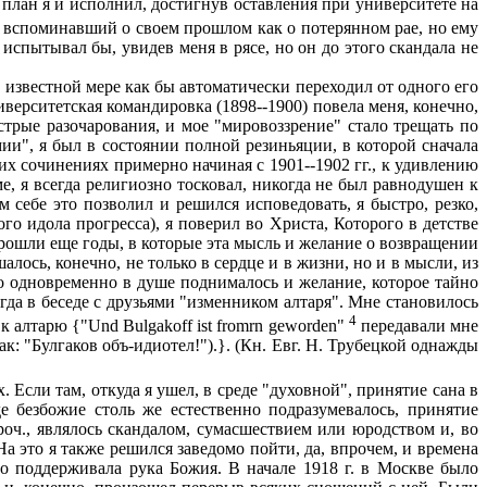
 план я и исполнил, достигнув оставления при университете на
, вспоминавший о своем прошлом как о потерянном рае, но ему
испытывал бы, увидев меня в рясе, но он до этого скандала не
 известной мере как бы автоматически переходил от одного его
ниверситетская командировка (1898--1900) повела меня, конечно,
стрые разочарования, и мое "мировоззрение" стало трещать по
мии", я был в состоянии полной резиньяции, в которой сначала
воих сочинениях примерно начиная с 1901--1902 гг., к удивлению
, я всегда религиозно тосковал, никогда не был равнодушен к
м себе это позволил и решился исповедовать, я быстро, резко,
о идола прогресса), я поверил во Христа, Которого в детстве
прошли еще годы, в которые эта мысль и желание о возвращении
ось, конечно, не только в сердце и в жизни, но и в мысли, из
Но одновременно в душе поднималось и желание, которое тайно
гда в беседе с друзьями "изменником алтаря". Мне становилось
4
к алтарю {"Und Bulgakoff ist fromrn geworden"
передавали мне
к: "Булгаков объ-идиотел!").}. (Кн. Евг. Н. Трубецкой однажды
Если там, откуда я ушел, в среде "духовной", принятие сана в
 безбожие столь же естественно подразумевалось, принятие
роч., являлось скандалом, сумасшествием или юродством и, во
а это я также решился заведомо пойти, да, впрочем, и времена
но поддерживала рука Божия. В начале 1918 г. в Москве было