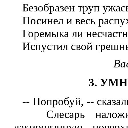
Безобразен труп ужас
Посинел и весь распу
Горемыка ли несчаст
Испустил свой грешны
Ва
3. УМ
-- Попробуй, -- сказал
Слесарь наложил 
лакированную поверх