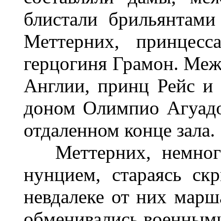
блистали брильянтами
Меттерних, принцесс
герцогиня Грамон. Меж
Англии, принц Рейс и 
доном Олимпио Агуадо
отдаленном конце зала.
Меттерних, немного 
нунцием, стараясь ск
невдалеке от них марш
обменивались военными