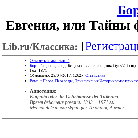
Бор
Евгения, или Тайны ф
[
Регистрац
Lib.ru/Классика:
Оставить комментарий
Борн Георг
(перевод: Без указания переводчика) (
yes@lib.ru
)
Год: 1871
Обновлено: 29/04/2017. 1262k.
Статистика.
Роман
:
Проза
,
Переводы
,
Приключения
Исторические прикл
Аннотация:
Eugenia oder die Geheimnisse der Tuilerien
.
Время действия романа: 1843 -- 1871 гг.
Место действия: Франция, Испания, Англия.