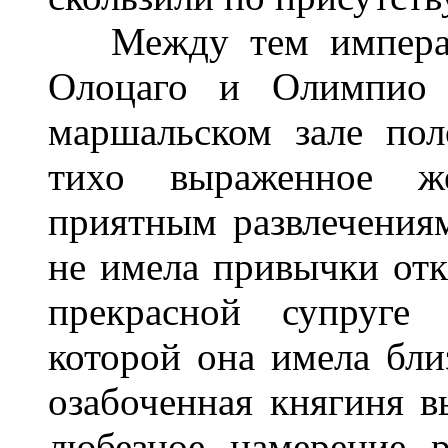
Между тем императри
Олоцаго и Олимпио А
маршальском зале пол
тихо выраженное ж
приятным развлечения
не имела привычки отк
прекрасной супруге 
которой она имела бли
озабоченная княгиня в
любезное намерение р