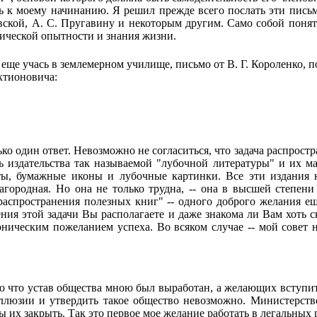
 к моему начинанию. Я решил прежде всего послать эти письма 
евской, А. С. Пругавину и некоторым другим. Само собой поня
тической опытности и знания жизни.
еще учась в землемерном училище, письмо от В. Г. Короленко, 
ктионовича:
о один ответ. Невозможно не согласиться, что задача распрост
ь издательства так называемой "лубочной литературы" и их м
еты, бумажные иконы и лубочные картинки. Все эти издания
агородная. Но она не только трудна, -- она в высшей степени 
распространения полезных книг" -- одного доброго желания 
ния этой задачи Вы располагаете и даже знакома ли Вам хоть 
оническим пожеланием успеха. Во всяком случае -- мой совет 
 что устав общества мною был выработан, а желающих вступить
 иллюзии и утвердить такое общество невозможно. Министерст
 их закрыть. Так это первое мое желание работать в легальных 