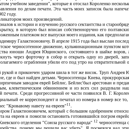
том учебном заведении", которые я отослал Короленко несколько
равления по делам печати. Эта часть моих записок была напеча
02 году.
бликатором моих произведений.
иалов к истории и изучению русского сектантства и старообряд
крытку, в которую был вписан собственноручно его полтавски
аложенным платежом все выпуски моего издания, как предполагаю
димиру Галактионовичу. В апреле 1915 года был выслан послед
ское черносотенное движение, кульминационным пунктом кото
ства юноши Андрея Ющинского, состоявшего в шайке воров, ж
уть через форточку в собор и открыть одну из дверей, запи
дполагаемого ограбления убили его под утро на отвратительно
укой и прикончен ударом шила в тот же висок. Труп Андрея Ю
е, где и был найден детьми. Черносотенцы Киева, прокурорска
рпичным заводом еврей Бейлис. Бейлис'был арестован и преда
м, клеветническим обвинением и из всех сил раздували наци
й печати. Среди прогрессивной ее части появился В. Г. Короле
циальный ее корреспондент и печатал из номера в номер все то,
11
вес "Кровавому навету на евреев"
.
ром Галактионовичем, который с большим одобрением относилс
та на евреев и помогли остановить готовившийся погром еврейс
12
 Киевского отделения "Союза русского народа"
черносотенца ст
рейства, почему мы решили вас убить". Я посмеялся над эти