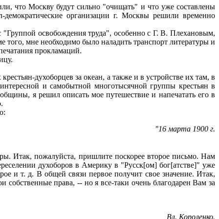
или, что Москву будут сильно "очищать" и что уже составлены
л-демократические организации г. Москвы решили временно
 "Группой освобождения труда", особенно с Г. В. Плехановым,
е того, мне необходимо было наладить транспорт литературы и
 печатания прокламаций.
ицу.
естьян-духоборцев за океан, а также и в устройстве их там, в
е интересной и самобытной многотысячной группы крестьян в
общины, я решил описать мое путешествие и напечатать его в
.
о:
"16 марта 1900 г.
уры. Итак, пожалуйста, пришлите поскорее второе письмо. Нам
переселении духоборов в Америку в "Русск[ом] бог[атстве]" уже
ое и т. д. В общей связи первое получит свое значение. Итак,
ои собственные права, -- но я все-таки очень благодарен Вам за
Вл. Короленко.