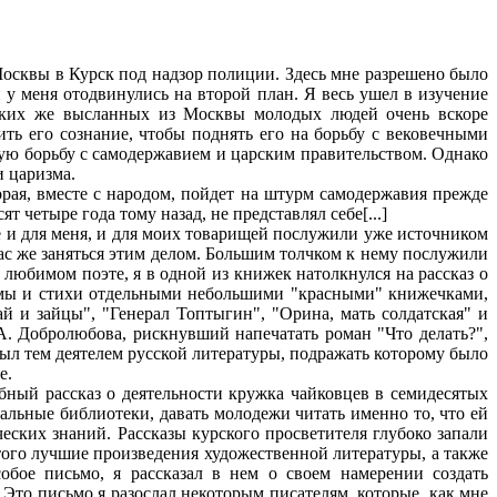
Москвы в Курск под надзор полиции. Здесь мне разрешено было
 у меня отодвинулись на второй план. Я весь ушел в изучение
таких же высланных из Москвы молодых людей очень вскоре
ить его сознание, чтобы поднять его на борьбу с вековечными
кую борьбу с самодержавием и царским правительством. Однако
и царизма.
орая, вместе с народом, пойдет на штурм самодержавия прежде
ят четыре года тому назад, не представлял себе[...]
е и для меня, и для моих товарищей послужили уже источником
ас же заняться этим делом. Большим толчком к нему послужили
о любимом поэте, я в одной из книжек натолкнулся на рассказ о
поэмы и стихи отдельными небольшими "красными" книжечками,
 и зайцы", "Генерал Топтыгин", "Орина, мать солдатская" и
 А. Добролюбова, рискнувший напечатать роман "Что делать?",
был тем деятелем русской литературы, подражать которому было
е.
ный рассказ о деятельности кружка чайковцев в семидесятых
альные библиотеки, давать молодежи читать именно то, что ей
еских знаний. Рассказы курского просветителя глубоко запали
этого лучшие произведения художественной литературы, а также
обое письмо, я рассказал в нем о своем намерении создать
 Это письмо я разослал некоторым писателям, которые, как мне