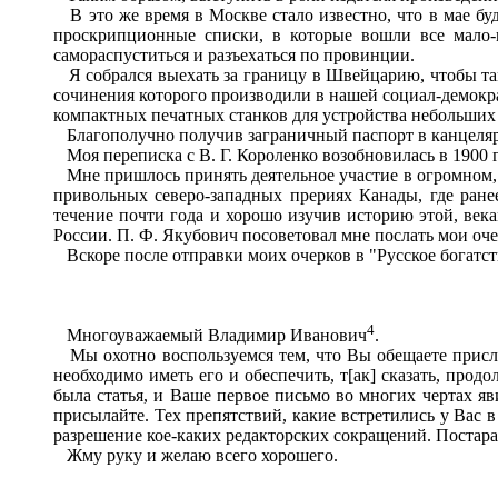
В это же время в Москве стало известно, что в мае бу
проскрипционные списки, в которые вошли все мало-
самораспуститься и разъехаться по провинции.
Я собрался выехать за границу в Швейцарию, чтобы там 
сочинения которого производили в нашей социал-демокра
компактных печатных станков для устройства небольших 
Благополучно получив заграничный паспорт в канцелярии 
Моя переписка с В. Г. Короленко возобновилась в 1900 г
Мне пришлось принять деятельное участие в огромном, ещ
привольных северо-западных прериях Канады, где ране
течение почти года и хорошо изучив историю этой, век
России. П. Ф. Якубович посоветовал мне послать мои очер
Вскоре после отправки моих очерков в "Русское богатств
4
Многоуважаемый Владимир Иванович
.
Мы охотно воспользуемся тем, что Вы обещаете прислат
необходимо иметь его и обеспечить, т[ак] сказать, прод
была статья, и Ваше первое письмо во многих чертах яви
присылайте. Тех препятствий, какие встретились у Вас в 
разрешение кое-каких редакторских сокращений. Постара
Жму руку и желаю всего хорошего.