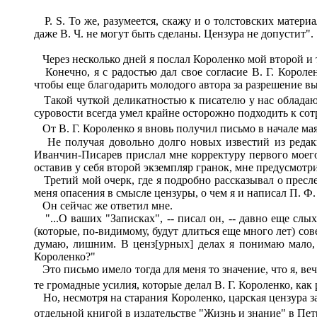
P. S. То же, разумеется, скажу и о толстовских матери
даже В. Ч. не могут быть сделаны. Цензура не допустит".
Через несколько дней я послал Короленко мой второй и
Конечно, я с радостью дал свое согласие В. Г. Короле
чтобы еще благодарить молодого автора за разрешение вы
Такой чуткой деликатностью к писателю у нас обладают
суровости всегда умел крайне осторожно подходить к со
От В. Г. Короленко я вновь получил письмо в начале ма
Не получая довольно долго новых известий из редакци
Иванчин-Писарев прислал мне корректуру первого моего 
оставив у себя второй экземпляр гранок, мне предусмот
Третий мой очерк, где я подробно рассказывал о пресл
меня опасения в смысле цензуры, о чем я и написал П. Ф.
Он сейчас же ответил мне.
"...О ваших "Записках", -- писал он, -- давно еще слы
(которые, по-видимому, будут длиться еще много лет) со
думаю, лишним. В ценз[урных] делах я понимаю мало, 
Короленко?"
Это письмо имело тогда для меня то значение, что я, веч
те громадные усилия, которые делал В. Г. Короленко, как
Но, несмотря на старания Короленко, царская цензура за
отдельной книгой в издательстве "Жизнь и знание" в Пе