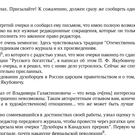
алах. Присылайте! К сожалению, должен сразу же сообщить одн
 третий очерки и сообщил ему письмом, что имею полную возмож
нко на все нужные редакционные сокращения, которые он тольк
полнить это законное право редактора.
 очень немногие. Здесь чувствовалась традиция "Отечественн
трудникам своего журнала и их произведениям.
6
я
, из которого с радостью узнал, что мои очерки наконец-то сд
и "Русского богатства", я написал об этом П. Ф. Якубовичу 
очерка, и я решил, что с ними дело устроилось. Сейчас же сп
рительно присланных.
едовании духоборцев в России царским правительством и о том
 Якубовичу.
хал от Владимира Галактионовича -- что вещь оч[ень] интересн
вершенно невозможны. Таким авторитетным отзывом вам, конечно
а в худож[ественном] отношении... что же может быть лучше 
но сомневавшийся в достоинствах своей работы, узнал оценку так
 редактор передового журнала, чтобы провести через рогатки цен
резала мои очерки "Духоборы в Канадских прериях". Первую час
8
трограде, почти накануне февральской революции
.