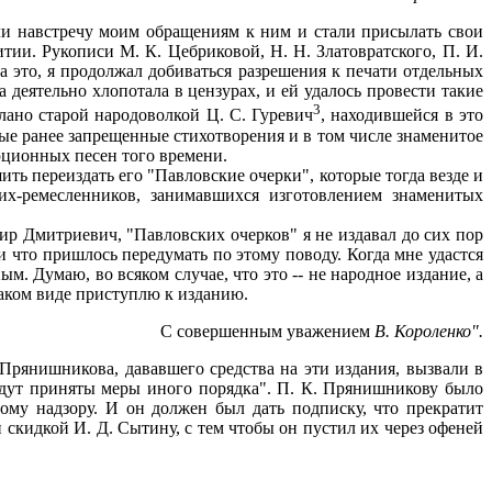
ли навстречу моим обращениям к ним и стали присылать свои
тии. Рукописи М. К. Цебриковой, Н. Н. Златовратского, П. И.
 это, я продолжал добиваться разрешения к печати отдельных
 деятельно хлопотала в цензурах, и ей удалось провести такие
3
лано старой народоволкой Ц. С. Гуревич
, находившейся в это
ые ранее запрещенные стихотворения и в том числе знаменитое
юционных песен того времени.
ить переиздать его "Павловские очерки", которые тогда везде и
их-ремесленников, занимавшихся изготовлением знаменитых
р Дмитриевич, "Павловских очерков" я не издавал до сих пор
 и что пришлось передумать по этому поводу. Когда мне удастся
м. Думаю, во всяком случае, что это -- не народное издание, а
 каком виде приступлю к изданию.
С совершенным уважением
В. Короленко".
Прянишникова, дававшего средства на эти издания, вызвали в
"будут приняты меры иного порядка". П. К. Прянишникову было
ному надзору. И он должен был дать подписку, что прекратит
скидкой И. Д. Сытину, с тем чтобы он пустил их через офеней