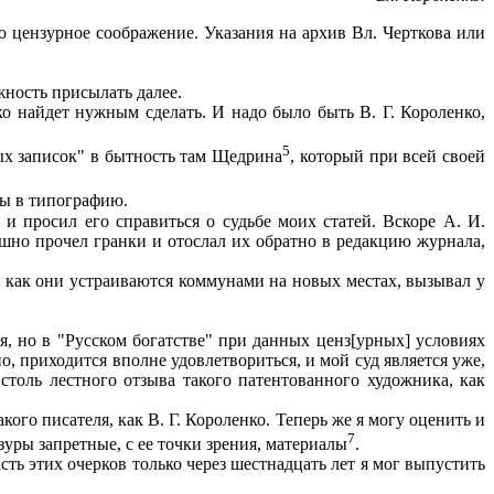
о цензурное соображение. Указания на архив Вл. Черткова или
ность присылать далее.
о найдет нужным сделать. И надо было быть В. Г. Короленко,
5
ых записок" в бытность там Щедрина
, который при всей своей
аны в типографию.
и просил его справиться о судьбе моих статей. Вскоре А. И.
ешно прочел гранки и отослал их обратно в редакцию журнала,
, как они устраиваются коммунами на новых местах, вызывал у
ая, но в "Русском богатстве" при данных ценз[урных] условиях
, приходится вполне удовлетвориться, и мой суд является уже,
столь лестного отзыва такого патентованного художника, как
ого писателя, как В. Г. Короленко. Теперь же я могу оценить и
7
зуры запретные, с ее точки зрения, материалы
.
ть этих очерков только через шестнадцать лет я мог выпустить