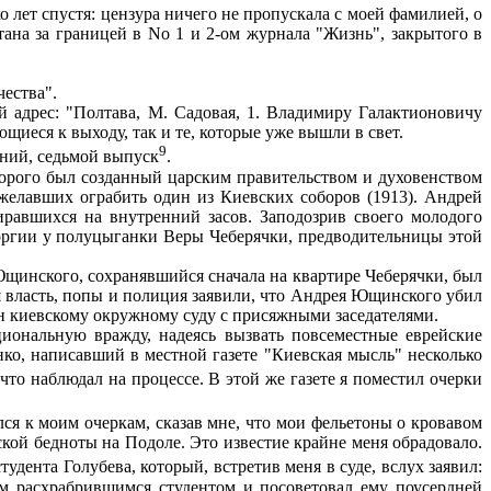
 лет спустя: цензура ничего не пропускала с моей фамилией, о
тана за границей в No 1 и 2-ом журнала "Жизнь", закрытого в
чества".
й адрес: "Полтава, М. Садовая, 1. Владимиру Галактионовичу
щиеся к выходу, так и те, которые уже вышли в свет.
9
ний, седьмой выпуск
.
рого был созданный царским правительством и духовенством
елавших ограбить один из Киевских соборов (1913). Андрей
равшихся на внутренний засов. Заподозрив своего молодого
й оргии у полуцыганки Веры Чеберячки, предводительницы этой
щинского, сохранявшийся сначала на квартире Чеберячки, был
я власть, попы и полиция заявили, что Андрея Ющинского убил
н киевскому окружному суду с присяжными заседателями.
ональную вражду, надеясь вызвать повсеместные еврейские
нко, написавший в местной газете "Киевская мысль" несколько
 что наблюдал на процессе. В этой же газете я поместил очерки
я к моим очеркам, сказав мне, что мои фельетоны о кровавом
кой бедноты на Подоле. Это известие крайне меня обрадовало.
удента Голубева, который, встретив меня в суде, вслух заявил:
м расхрабрившимся студентом и посоветовал ему поусердней