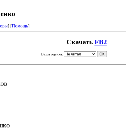
ленко
оры
] [
Помощь
]
Скачать
FB2
Ваша оценка:
КОВ
ЕНКО