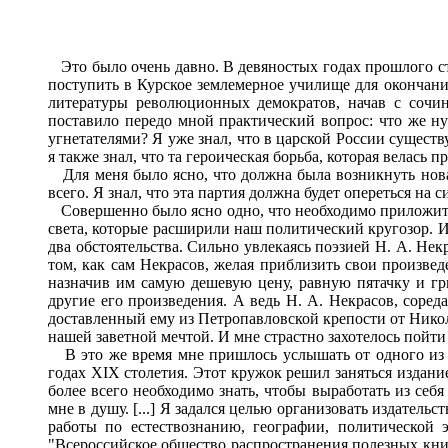
Это было очень давно. В девяностых годах прошлого сто
поступить в Курское землемерное училище для окончания
литературы революционных демократов, начав с сочи
поставило передо мной практический вопрос: что же нуж
угнетателями? Я уже знал, что в царской России сущест
я также знал, что та героическая борьба, которая велас
Для меня было ясно, что должна была возникнуть новая
всего. Я знал, что эта партия должна будет опереться на с
Совершенно было ясно одно, что необходимо приложить 
света, которые расширили наш политический кругозор. И
два обстоятельства. Сильно увлекаясь поэзией Н. А. Нек
том, как сам Некрасов, желая приблизить свои произве
назначив им самую дешевую цену, равную пятачку и гр
другие его произведения. А ведь Н. А. Некрасов, соре
доставленный ему из Петропавловской крепости от Никола
нашей заветной мечтой. И мне страстно захотелось пойти
В это же время мне пришлось услышать от одного из р
годах XIX столетия. Этот кружок решил заняться издани
более всего необходимо знать, чтобы выработать из себ
мне в душу. [...] Я задался целью организовать издател
работы по естествознанию, географии, политической 
"Всероссийское общество распространения полезных книг