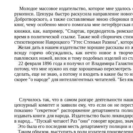
Молодое массовое издательство, которое мне удалось 
рукописи. Цензура быстро раскусила направление нового
Добротворского, а также составляемые мною сборники п
книг, чему особенно много помогала мне петербургская п
книжки, как, например, "Спартак, предводитель римски
время в политической ссылке. Также мой сборничек стих
стихотворение Навроцкого "Утес Стеньки Разина", котор
Желая дать в нашем издательстве хорошие рассказы из жи
всюду горячо обсуждались, как нечто новое в творч
павловских ножей, вилок и тому подобных изделий из стал
22 февраля 1896 года я получил от Владимира Галакти
потому, что мне нужно их еще хорошенько пересмотреть и
сделать, еще не знаю, а потому и входить в какие бы то
скорее "о народе" для интеллигентных читателей. "Без яз
Случилось так, что в самом разгаре деятельности наше
цензурный комитет и заявили ему, что если он не пере
показано "секретное" распоряжение департамента поли
издавать книги для народа. Издательство было ликвиди
в народ... "Пускай читают! Раз "они" говорят вредно, зна
Это была его последняя месть департаменту полиции и 
Таким образом, выступить в роли издателя произведений 