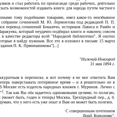
жков и стал работать по пропаганде среди рабочих, деятельно
скать возможностей издавать книги для народа путем частного
ными тому подобными товарами, имел какое-то неизбывное
ое собрание сочинений М. Ю. Лермонтова под редакцией П. П.
ся перевод сочинений Боккаччо, историков Лависа и Рамбо и
Маракуева, который неудачно подбирал книги и наконец совсем
я в качестве редактора всей "Народной библиотеки". Я охотно
которые я найду нужным. Все это я изложил в письме 15 марта
здания П. К. Прянишникова"[...]
"Нижний-Новгород
31 мая 1894 г.
ккуратным в переписке, и вот почему я не мог ответить Вам
еперь наверстывать потерянное время -- и я решительно не в
 В Москве есть издатель народных книжек г. Муринов. Лично с
2
"
. Так как Вы оба задаетесь одинаковыми целями, то полагаю,
(может быть, годен и теперь) Москва, Трехпрудный пер., д. б.
думаю, что у него есть уже опыт и Вам он может быть полезен.
С совершенным почтением
Влад. Короленко".