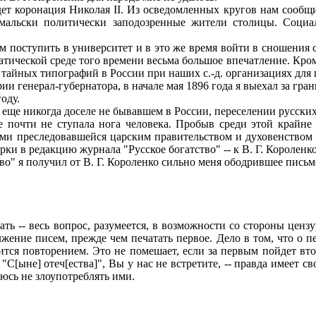
дет коронация Николая II. Из осведомленных кругов нам сообщ
мальски политически заподозренные жители столицы. Социа
поступить в университет и в это же время войти в сношения с
тической среде того времени весьма большое впечатление. Кром
тайных типографий в России при наших с.-д. организациях для
генерал-губернатора, в начале мая 1896 года я выехал за гран
оду.
е никогда доселе не бывавшем в России, переселении русских кр
е почти не ступала нога человека. Пробыв среди этой крайн
ами преследовавшейся царским правительством и духовенством 
ки в редакцию журнала "Русское богатство" -- к В. Г. Короленко
о" я получил от В. Г. Короленко сильно меня ободрившее письм
ь -- весь вопрос, разумеется, в возможности со стороны ценз
олжение писем, прежде чем печатать первое. Дело в том, что о 
тся повторением. Это не помешает, если за первым пойдет втор
"С[ыне] отеч[ества]", Вы у нас не встретите, -- правда имеет св
юсь не злоупотреблять ими.