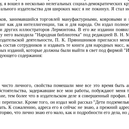
, я вошел в несколько нелегальных социал-демократических кру
ального издательства для широких масс я не покинул. Я стал и
в, занимавшийся торговлей мануфактурными, ковровыми и и
ниг как для интеллигенции, так и для народа. Он издал полн
 других иллюстраторов Лермонтова. В его же издании появил
 у него выходила "Народная библиотека" под редакцией В. Н. 
 издательской деятельности, П. К. Прянишников пригласил мен
 состав сотрудников и издавать те книги для народных масс, 
рвых изданий, которые должны были выйти в свет под фирмой "И
едующего содержания:
чисто личного, свойства помешали мне все это время быть а
стоятельства, задержавшие все мои работы, побуждают меня т
вие, тем более что в издательском деле я совершенный профан.
й переписке. Кроме того, он издал мой рассказ "Дети подземелья
ь. К сожалению, адреса его я сейчас не знаю, а прежний адрес 
оряю, что лично знаю его мало, как и подробности его дела, но 