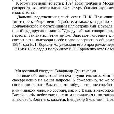
К этому времени, то есть к 1894 году, прибыв в Москву
распространяя нелегальную литературу. Однако идею лег
издательства.
Дальний родственник нашей семьи П. К. Прянишнико
тяготение к общественной работе, а также к изданию к
Кончаловского с богатейшими иллюстрациями Врубеля и
целый ряд других изданий. "Для души", как говорил он,
перестал заниматься этим делом. Зная мое тяготение к
согласился и выговорил себе право совершенно обновить
1894 года В. Г. Короленко, уведомив его о программе пе
31 мая 1894 года я получил от В. Г. Короленко ответ сл
Милостивый государь Владимир Дмитриевич.
Разные обстоятельства весьма внушительного, хотя и 
своевременно на Ваши запросы. К сожалению, те же об
состоянии оказать Вам сколько-нибудь активное содейст
ним я знаком мало, но состоял, как и с Вами, в некоторо
Вам было бы небесполезно с ним повидаться и потолковат
Блекловой. Зовут его, кажется, Владимир Яковлевич. Повт