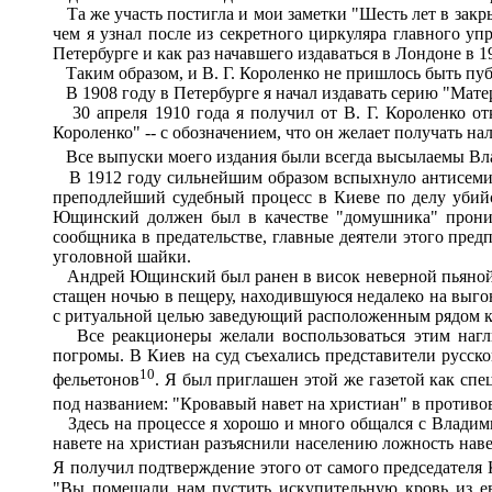
Та же участь постигла и мои заметки "Шесть лет в закры
чем я узнал после из секретного циркуляра главного уп
Петербурге и как раз начавшего издаваться в Лондоне в 19
Таким образом, и В. Г. Короленко не пришлось быть пу
В 1908 году в Петербурге я начал издавать серию "Матер
30 апреля 1910 года я получил от В. Г. Короленко от
Короленко" -- с обозначением, что он желает получать н
Все выпуски моего издания были всегда высылаемы Вла
В 1912 году сильнейшим образом вспыхнуло антисемит
преподлейший судебный процесс в Киеве по делу убий
Ющинский должен был в качестве "домушника" проникн
сообщника в предательстве, главные деятели этого пре
уголовной шайки.
Андрей Ющинский был ранен в висок неверной пьяной р
стащен ночью в пещеру, находившуюся недалеко на выгон
с ритуальной целью заведующий расположенным рядом ки
Все реакционеры желали воспользоваться этим наглы
погромы. В Киев на суд съехались представители русско
10
фельетонов
. Я был приглашен этой же газетой как спе
под названием: "Кровавый навет на христиан" в противо
Здесь на процессе я хорошо и много общался с Владими
навете на христиан разъяснили населению ложность наве
Я получил подтверждение этого от самого председателя
"Вы помешали нам пустить искупительную кровь из ев