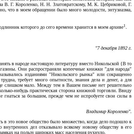
В. Г. Короленко, Н. Н. Златовратскому, М. К. Цебриковой, Г.
тно, что в моем обращении было много молодости, энтузиазма,
1
подлинник которого до сего времени хранится в моем архиве
.
"7 декабря 1892 г.
ранять в народе настоящую литературу вместо Никольской {В то
агазины. Они распространяли копеечные книжки "для народа"
 назывались изданиями "Никольского рынка" или сокращенно
трудна, требует много опытности, знания дела и денег, а для
еще слишком мало. Между тем в Вашем письме нет решительно
сколько-нибудь практическая сторона книжной торговли. Ввиду
не гнаться за большим, прежде чем не испробуете свои силы в
Владимир Короленко".
 в это новое общество было множество, когда дело подошло к
во внутренних дел отказывало всякому новому обществу в его
рамках на пользу широких масс населения рухнуло.