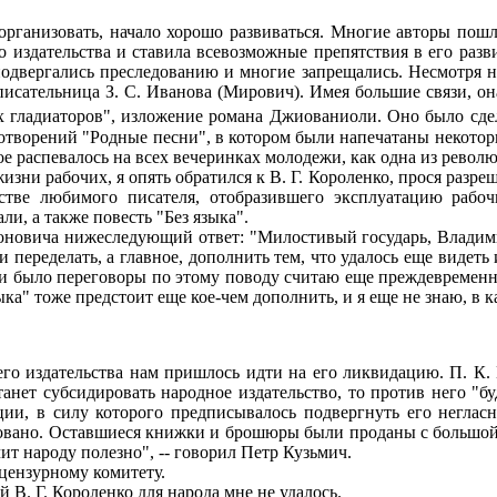
организовать, начало хорошо развиваться. Многие авторы пош
 издательства и ставила всевозможные препятствия в его разви
одвергались преследованию и многие запрещались. Несмотря на
исательница З. С. Иванова (Мирович). Имея большие связи, она
х гладиаторов", изложение романа Джиованиоли. Оно было сде
отворений "Родные песни", в котором были напечатаны некотор
ое распевалось на всех вечеринках молодежи, как одна из револ
зни рабочих, я опять обратился к В. Г. Короленко, прося разреш
естве любимого писателя, отобразившего эксплуатацию рабоч
и, а также повесть "Без языка".
оновича нижеследующий ответ: "Милостивый государь, Владими
 переделать, а главное, дополнить тем, что удалось еще видеть
 ни было переговоры по этому поводу считаю еще преждевременны
ыка" тоже предстоит еще кое-чем дополнить, и я еще не знаю, в
го издательства нам пришлось идти на его ликвидацию. П. К. 
станет субсидировать народное издательство, то против него 
ции, в силу которого предписывалось подвергнуть его неглас
ровано. Оставшиеся книжки и брошюры были проданы с большой 
чит народу полезно", -- говорил Петр Кузьмич.
цензурному комитету.
В. Г. Короленко для народа мне не удалось.