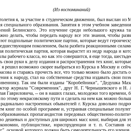
(Из воспоминаний)
летия я, за участие в студенческом движении, был выслан из 
 специального образования. Занятия в этом учебном заведении
нений Белинского. Это изучение среди небольшого кружка 
но делать, чтобы передать народу все эти знания, чтобы разв
вуют подпольные политические партии, которые ведут героичес
ь предшествующим поколением, была разбита реакционными силам
 политическая партия, которая вырастет из недр народа и кот
илы рабочего класса, но как это совершится, я еще тогда, шестьдес
свои руки к делу издания и распространения тех книг, которы
 я решил возможно скорее выбраться из Курска в Москву и сейч
расова и стараясь прочесть все, что только можно было достать 
дения к народу, стал на собственные средства издавать свои 
ивеннику. Так им были изданы "Коробейники", "Дедушка Мазай
дактор журнала "Современник", друг Н. Г. Чернышевского и Н.
я Гавриловича, -- он в наших глазах, молодежи того времени, 
 по этому некрасовскому пути и сделать на нем как можно больш
адикально настроенных обывателей г. Курска довольно подроб
ем книг по особой программе и, устраивая специальные полулег
я образованных пропагандистов передовых общественно-политич
ьство дешевых и доступных для широких масс книг, выбирая для 
экономии, публицистике, юриспруденции и т. п. Составив ос
", основой которого должна быть самодеятельность его членов.