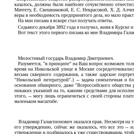
казалось, должны были наиболее сочувственно отнестись
Мачтету, Е. Свешниковой, Е. С. Некрасовой, X. Д. Алч
веры в необходимость предпринятого дела, но мало прак
На мои письма я вскоре стал получать ответы.
Седьмого декабря 3892 года я получил, живя в Курске и 
Вот текст этого первого письма ко мне Владимира Гала
Милостивый государь Владимир Дмитриевич.
Разумеется, "в принципе" на Ваш вопрос возможен тольк
время на Никольской улице в Москве сосредоточивалис
весьма скверного содержания, а также царские портр
"Никольской литературой".} -- задача симпатичная и бл
основания обширного, даже "Всероссийского общества 
никаких указаний на то, какими средствами для исполне
этого, -- могу лишь ограничиться с своей стороны плат
маленьком масштабе.
Владимир Галактионович оказался прав. Несмотря на то
его утверждению, сейчас же оказалось, что все это --
утверждении и подбиралось к уже существовавшим, чтобы