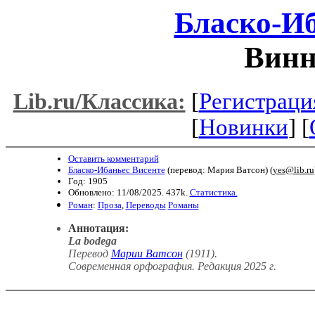
Бласко-Иб
Винн
[
Регистраци
Lib.ru/Классика:
[
Новинки
] [
Оставить комментарий
Бласко-Ибаньес Висенте
(перевод: Мария Ватсон) (
yes@lib.ru
Год: 1905
Обновлено: 11/08/2025. 437k.
Статистика.
Роман
:
Проза
,
Переводы
Романы
Аннотация:
La bodega
Перевод
Марии Ватсон
(1911).
Современная орфография. Редакция 2025 г.