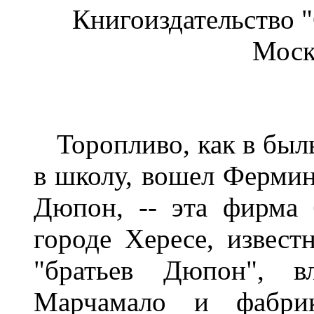
Книгоиздательство 
Москв
Торопливо, как в былы
в школу, вошел Ферми
Дюпон, -- эта фирма 
городе Хересе, извест
"братьев Дюпон", вл
Марчамало и фабрика