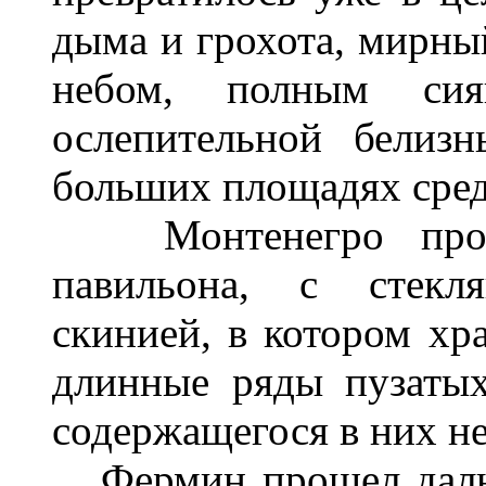
дыма и грохота, мирн
небом, полным си
ослепительной белиз
больших площадях сред
Монтенегро проше
павильона, с стекл
скинией, в котором хр
длинные ряды пузаты
содержащегося в них нек
Фермин прошел дальш