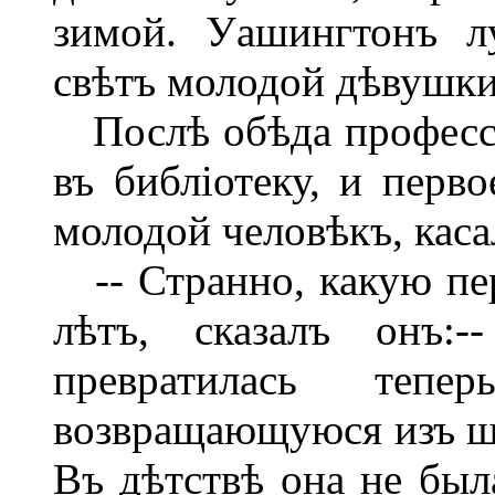
зимой. Уашингтонъ л
свѣтъ молодой дѣвушки
Послѣ обѣда профессо
въ библіотеку, и перво
молодой человѣкъ, каса
-- Странно, какую пе
лѣтъ, сказалъ онъ:-
превратилась теп
возвращающуюся изъ ш
Въ дѣтствѣ она не была