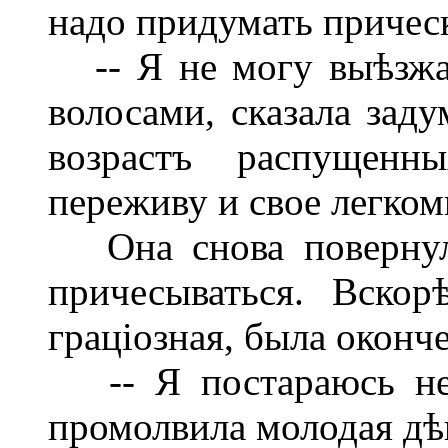
надо придумать прическ
-- Я не могу выѣзжа
волосами, сказала заду
возрастъ распущенн
переживу и свое легком
Она снова повернула
причесываться. Вскор
граціозная, была оконче
-- Я постараюсь не 
промолвила молодая дѣ