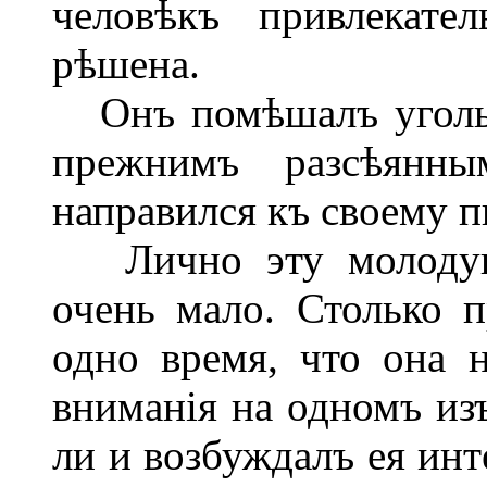
человѣкъ привлекате
рѣшена.
Онъ помѣшалъ уголья
прежнимъ разсѣянны
направился къ своему п
Лично эту молодую 
очень мало. Столько п
одно время, что она н
вниманія на одномъ из
ли и возбуждалъ ея инт