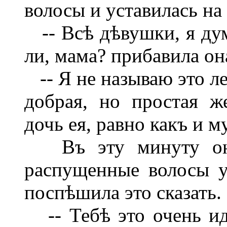
волосы и уставилась на
-- Всѣ дѣвушки, я дум
ли, мама? прибавила он
-- Я не называю это ле
добрая, но простая ж
дочь ея, равно какъ и м
Въ эту минуту она
распущенные волосы у
поспѣшила это сказать.
-- Тебѣ это очень иде