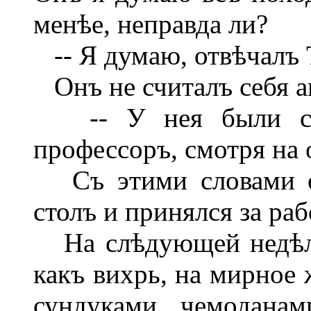
менѣе, неправда ли?
-- Я думаю, отвѣчалъ 
Онъ не считалъ себя а
-- У нея были сѣры
профессоръ, смотря на о
Съ этими словами он
столъ и принялся за раб
На слѣдующей недѣлѣ 
какъ вихрь, на мирное
сундуками, чемодана