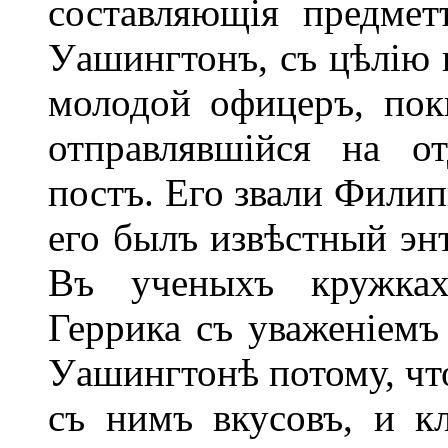
составляющія предмет
Уашингтонъ, съ цѣлію 
молодой офицеръ, пок
отправлявшійся на о
постъ. Его звали Филип
его былъ извѣстный эн
Въ ученыхъ кружках
Геррика съ уваженіемъ
Уашингтонѣ потому, чт
съ нимъ вкусовъ, и к