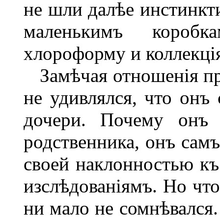
не шли далѣе инстинкт
маленькимъ коробк
хлороформу и коллекці
Замѣчая отношенія пр
не удивлялся, что онъ
дочери. Почему онъ 
родственника, онъ самъ
своей наклонностью къ
изслѣдованіямъ. Но что
ни мало не сомнѣвался.