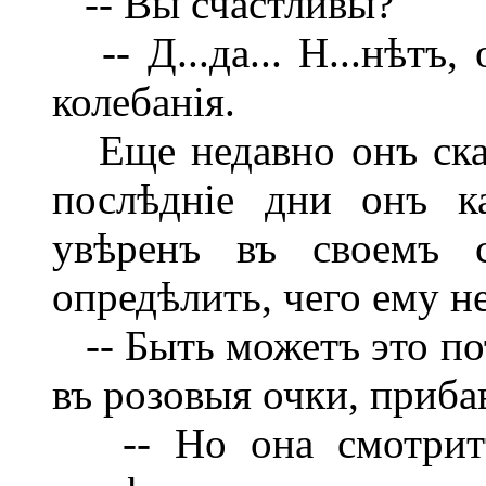
-- Вы счастливы?
-- Д...да... Н...нѣтъ,
колебанія.
Еще недавно онъ ска
послѣдніе дни онъ к
увѣренъ въ своемъ с
опредѣлить, чего ему н
-- Быть можетъ это пот
въ розовыя очки, приба
-- Но она смотритъ 