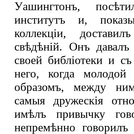
Уашингтонъ, посѣт
институтъ и, показ
коллекціи, достави
свѣдѣній. Онъ давалъ
своей библіотеки и съ
него, когда молодой
образомъ, между ним
самыя дружескія отн
имѣлъ привычку гов
непремѣнно говорилъ