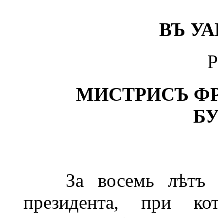
ВЪ У
МИСТРИСЪ Ф
БУ
За восемь лѣтъ до
президента, при ко