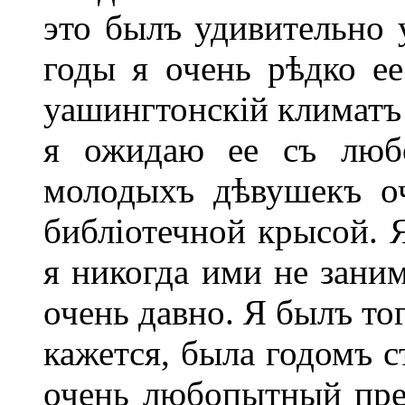
это былъ удивительно 
годы я очень рѣдко ее
уашингтонскій климатъ 
я ожидаю ее съ любо
молодыхъ дѣвушекъ о
библіотечной крысой. 
я никогда ими не заним
очень давно. Я былъ то
кажется, была годомъ с
очень любопытный пред