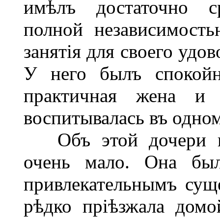
имѣлъ достаточно ср
полной независимост
занятія для своего удов
У него былъ спокойн
практичная жена и е
воспитывалась въ одном
Объ этой дочери пр
очень мало. Она был
привлекательнымъ суще
рѣдко пріѣзжала домо