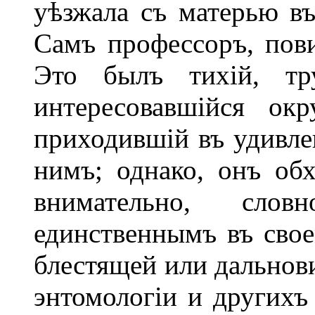
уѣзжала съ матерью въ
Самъ профессоръ, пови
Это былъ тихій, тр
интересовавшійся ок
приходившій въ удивлен
нимъ; однако, онъ об
внимательно, сло
единственнымъ въ сво
блестящей или дальнов
энтомологіи и другихъ