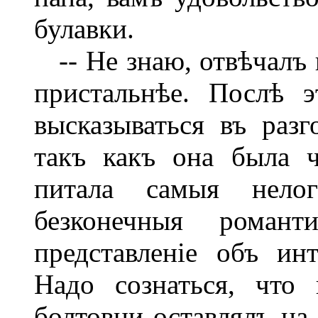
булавки.
-- Не знаю, отвѣчалъ 
пристальнѣе. Послѣ 
высказываться въ разг
такъ какъ она была ч
питала самыя нелоги
безконечныя романт
представленіе объ ин
Надо сознаться, что
болтовни оставлялъ на 