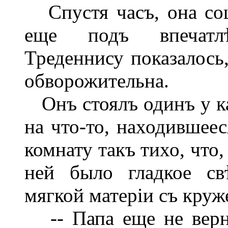
Спустя часъ, она сош
еще подъ впечатл
Треденнису показалось,
обворожительна.
Онъ стоялъ одинъ у к
на что-то, находившеес
комнату такъ тихо, что,
ней было гладкое св
мягкой матеріи съ круж
-- Папа еще не верну