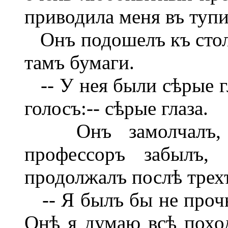
приводила меня въ тупи
Онъ подошелъ къ столу
тамъ бумаги.
-- У нея были сѣрые г
голосъ:-- сѣрые глаза.
Онъ замолчалъ, и
профессоръ забылъ,
продолжалъ послѣ трех
-- Я былъ бы не прочь,
Онѣ я думаю всѣ поход