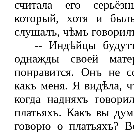
считала его серьёз
который, хотя и был
слушалъ, чѣмъ говорил
-- Индѣйцы будутъ е
однажды своей мате
понравится. Онъ не с
какъ меня. Я видѣла, ч
когда надняхъ говор
платьяхъ. Какъ вы дум
говорю о платьяхъ? В