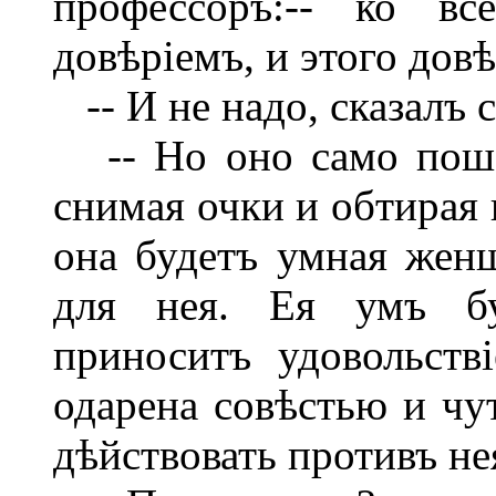
профессоръ:-- ко вс
довѣріемъ, и этого дов
-- И не надо, сказалъ 
-- Но оно само пошат
снимая очки и обтирая 
она будетъ умная женщ
для нея. Ея умъ бу
приноситъ удовольств
одарена совѣстью и чу
дѣйствовать противъ не