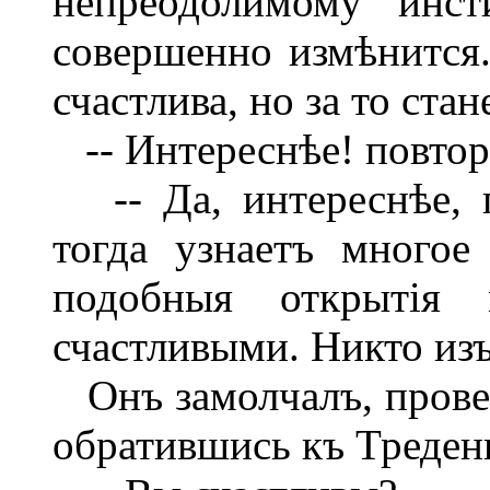
непреодолимому инст
совершенно измѣнится.
счастлива, но за то ста
-- Интереснѣе! повтор
-- Да, интереснѣе, п
тогда узнаетъ многое
подобныя открытія
счастливыми. Никто изъ
Онъ замолчалъ, провел
обратившись къ Треден