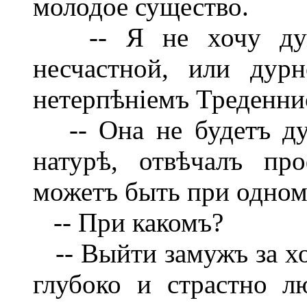
молодое существо.
-- Я не хочу дума
несчастной, или дур
нетерпѣніемъ Треденни
-- Она не будетъ ду
натурѣ, отвѣчалъ про
можетъ быть при одном
-- При какомъ?
-- Выйти замужъ за хо
глубоко и страстно л