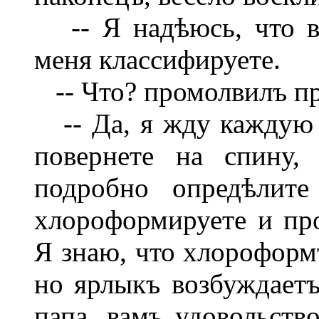
-- Я надѣюсь, что вы
меня классифируете.
-- Что? промолвилъ пр
-- Да, я жду каждую 
повернете на спину,
подробно опредѣлите
хлороформируете и про
Я знаю, что хлороформъ
но ярлыкъ возбуждаетъ
папа, вамъ удовольств