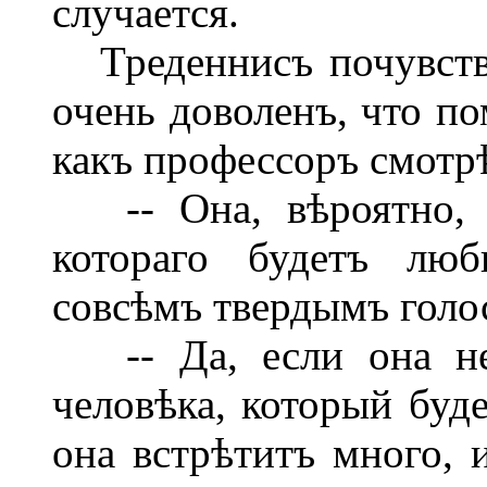
случается.
Треденнисъ почувство
очень доволенъ, что по
какъ профессоръ смотрѣ
-- Она, вѣроятно, в
котораго будетъ люб
совсѣмъ твердымъ голо
-- Да, если она не 
человѣка, который буд
она встрѣтитъ много, 