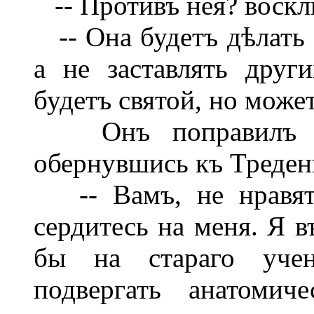
-- Противъ нея? воскл
-- Она будетъ дѣлать о
а не заставлять друг
будетъ святой, но може
Онъ поправилъ ог
обернувшись къ Треден
-- Вамъ, не нравятс
сердитесь на меня. Я в
бы на стараго учен
подвергать анатомич