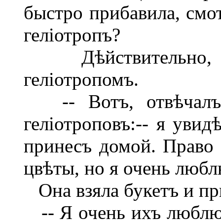
быстро прибавила, смот
геліотропъ?
Дѣйствительно, в
геліотропомъ.
-- Вотъ, отвѣчалъ Т
геліотроповъ:-- я увид
принесъ домой. Право 
цвѣты, но я очень любл
Она взяла букетъ и пр
-- Я очень ихъ люблю! 