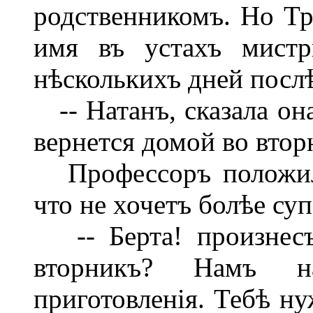
родственникомъ. Но Тр
имя въ устахъ мистр
нѣсколькихъ дней посл
-- Натанъ, сказала она
вернется домой во втор
Профессоръ положилъ
что не хочетъ болѣе суп
-- Берта! произнесъ
вторникъ? Намъ н
приготовленія. Тебѣ ну