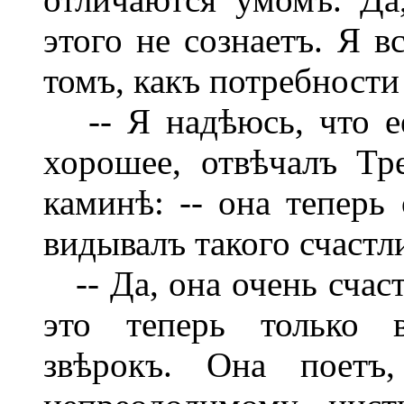
этого не сознаетъ. Я 
томъ, какъ потребности
-- Я надѣюсь, что е
хорошее, отвѣчалъ Тр
каминѣ: -- она теперь 
видывалъ такого счастл
-- Да, она очень счаст
это теперь только в
звѣрокъ. Она поетъ