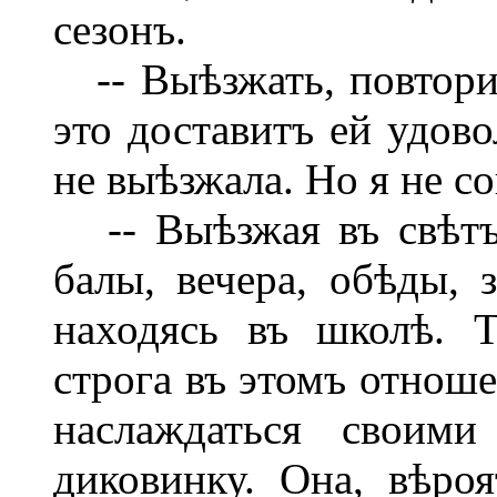
сезонъ.
-- Выѣзжать, повторил
это доставитъ ей удово
не выѣзжала. Но я не с
-- Выѣзжая въ свѣтъ
балы, вечера, обѣды, з
находясь въ школѣ. 
строга въ этомъ отноше
наслаждаться своим
диковинку. Она, вѣроя