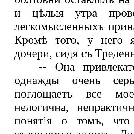
и цѣлыя утра прово
легкомысленныхъ прина
Кромѣ того, у него 
дочери, сидя съ Треден
-- Она привлекател
однажды очень сер
поглощаетъ все мое
нелогична, непракти
понятія о томъ, что
отличаются умомъ. Да