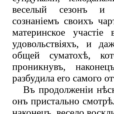
веселый сезонъ и 
сознаніемъ своихъ ча
материнское участіе
удовольствіяхъ, и да
общей суматохѣ, ко
проникнувъ, наконец
разбудила его самого о
Въ продолженіи нѣско
онъ пристально смотрѣл
наконецъ, весело воскл