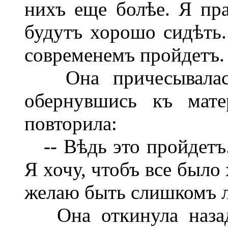
нихъ еще болѣе. Я пра
будутъ хорошо сидѣть.
современемъ пройдетъ.
Она причесывалась,
обернувшись къ мате
повторила:
-- Вѣдь это пройдетъ.
Я хочу, чтобъ все было
желаю быть слишкомъ ле
Она откинула назадъ