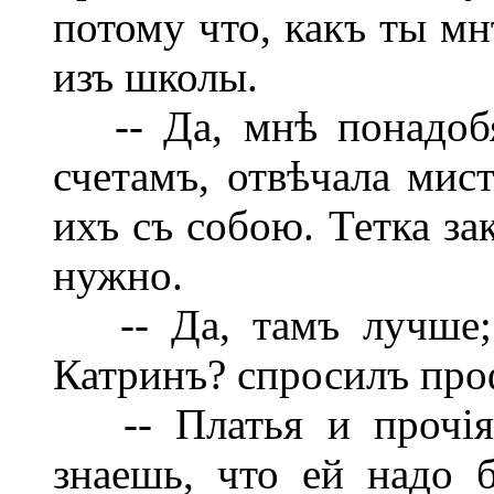
потому что, какъ ты мн
изъ школы.
-- Да, мнѣ понадобя
счетамъ, отвѣчала мист
ихъ съ собою. Тетка за
нужно.
-- Да, тамъ лучше; 
Катринъ? спросилъ про
-- Платья и прочія 
знаешь, что ей надо 