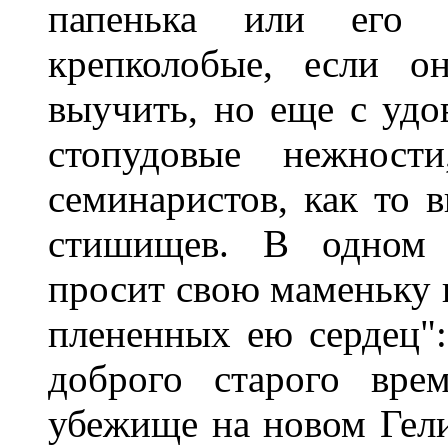
папенька или его 
крепколобые, если о
выучить, но еще с удо
стопудовые нежност
семинаристов, как то 
стишищев. В одном и
просит свою маменьку п
плененных ею сердец":
доброго старого вре
убежище на новом Гели