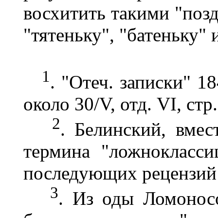
восхитить такими "поз
"тятеньку", "батеньку"
1
. "Отеч. записки" 18
около 30/V, отд. VI, стр
2
. Белинский, вме
термина "ложно­класс
последующих рецензий 
3
. Из оды Ломонос