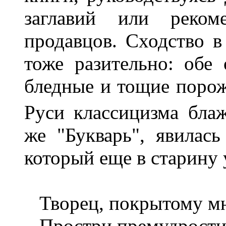
заглавий или реком
продавцов. Сходство в
тоже разительно: обе 
бледные и тощие порож
Руси классицизма бла
же "Букварь", явилас
который еще в старину 
Творец, покрытому мн
Простри премудрости