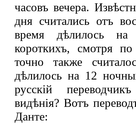
часовъ вечера. Извѣст
дня считались отъ вос
время дѣлилось на
короткихъ, смотря по
точно также считало
дѣлилось на 12 ночны
русскій переводчик
видѣнія? Вотъ перевод
Данте: