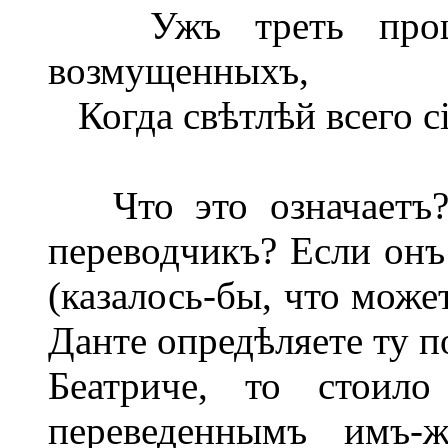
Ужъ треть прошла
возмущенныхъ,
Когда свѣтлѣй всего сі
Что это означаетъ? 
переводчикъ? Если онъ 
(казалось-бы, что може
Данте опредѣляете ту п
Беатриче, то стоило
переведеннымъ имъ-ж