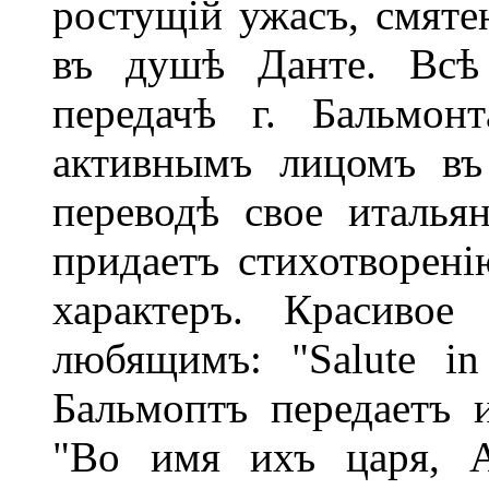
ростущій ужасъ, смяте
въ душѣ Данте. Всѣ 
передачѣ г. Бальмон
активнымъ лицомъ въ
переводѣ свое италья
придаетъ стихотворені
характеръ. Красивое
любящимъ: "Salute in 
Бальмоптъ передаетъ 
"Во имя ихъ царя, A