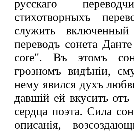
русскаго перевод
стихотворныхъ перев
служить включенный
переводъ сонета Данте 
core". Въ этомъ сон
грозномъ видѣніи, см
нему явился духъ любви
давшій ей вкусить отъ 
сердца поэта. Сила со
описанія, возсозда