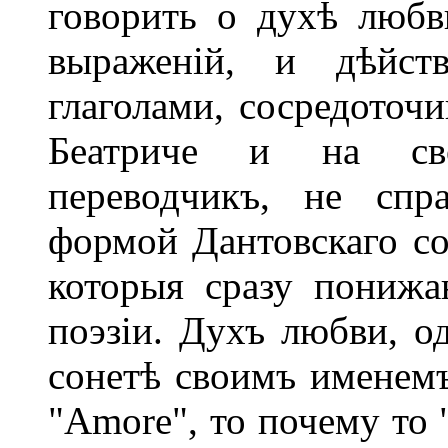
говорить о духѣ любв
выраженій, и дѣйств
глаголами, сосредоточ
Беатриче и на сво
переводчикъ, не спр
формой Дантовскаго сон
которыя сразу понижа
поэзіи. Духъ любви, о
сонетѣ своимъ именемъ,
"Amore", то почему то 