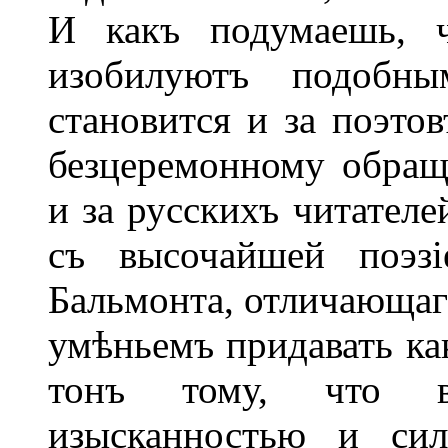
И какъ подумаешь, 
изобилуютъ подобны
становится и за поэто
безцеремонному обращ
и за русскихъ читател
съ высочайшей поэзі
Бальмонта, отличающаг
умѣньемъ придавать ка
тонъ тому, что в
изысканностью и сил