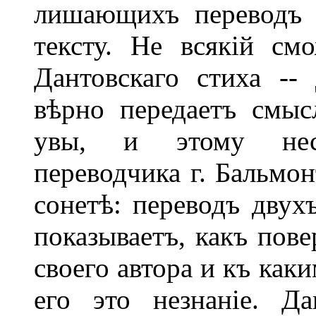
лишающихъ переводъ 
тексту. Не всякій см
Дантовскаго стиха --
вѣрно передаетъ смыс
увы, и этому нес
переводчика г. Бальмо
сонетѣ: переводъ двух
показываетъ, какъ пов
своего автора и къ ка
его это незнаніе. Да