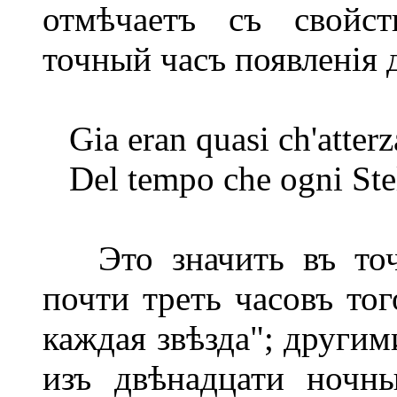
отмѣчаетъ съ свойст
точный часъ появленія 
Gia eran quasi ch'atterza
Del tempo che ogni Stell
Это значить въ точн
почти треть часовъ тог
каждая звѣзда"; другим
изъ двѣнадцати ночны