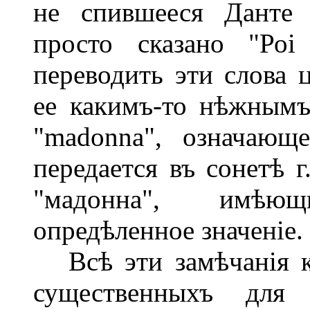
не спившееся Данте 
просто сказано "Роі 
переводить эти слова 
ее какимъ-то нѣжнымъ
"madonna", означающ
передается въ сонетѣ 
"мадонна", имѣю
опредѣленное значеніе.
Всѣ эти замѣчанія ка
существенныхъ для