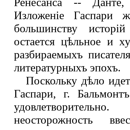
Ренесанса -- Данте,
Изложеніе Гаспари ж
большинству исторій
остается цѣльное и ху
разбираемыхъ писател
литературныхъ эпохъ.
Поскольку дѣло идетъ
Гаспари, г. Бальмонт
удовлетворительн
неосторожность вв