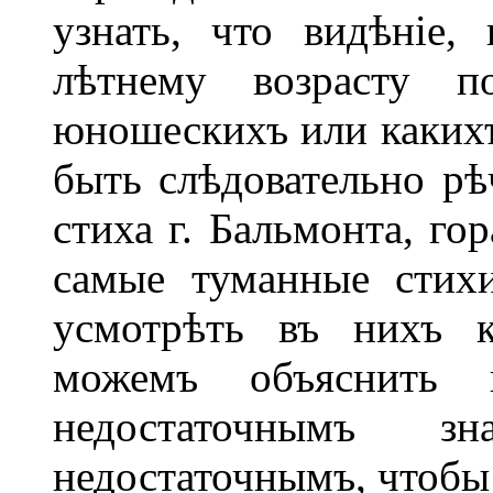
узнать, что видѣніе,
лѣтнему возрасту п
юношескихъ или какихъ
быть слѣдовательно рѣ
стиха г. Бальмонта, го
самые туманные стих
усмотрѣть въ нихъ к
можемъ объяснить
недостаточнымъ з
недостаточнымъ, чтобы 