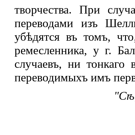
творчества. При слу
переводами изъ Шелл
убѣдятся въ томъ, что
ремесленника, у г. Ба
случаевъ, ни тонкаго 
переводимыхъ имъ перв
"Сѣ