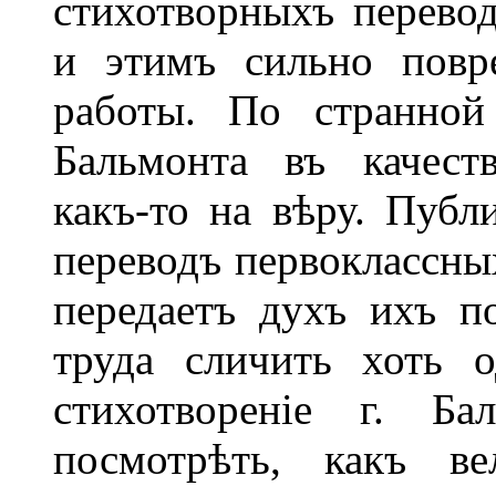
стихотворныхъ перевод
и этимъ сильно повр
работы. По странной 
Бальмонта въ качест
какъ-то на вѣру. Публ
переводъ первоклассных
передаетъ духъ ихъ по
труда сличить хоть о
стихотвореніе г. Б
посмотрѣть, какъ ве