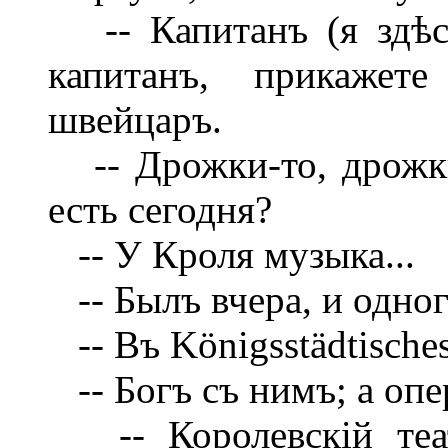
-- Капитанъ (я здѣсь
капитанъ, прикажет
швейцаръ.
-- Дрожки-то, дрожки
есть сегодня?
-- У Кроля музыка...
-- Былъ вчера, и одног
-- Въ Königsstädtisches
-- Богъ съ нимъ; а опе
-- Королевскій теат