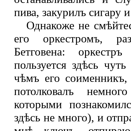
пива, закурилъ сигару 
Однакоже не смѣйтес
его оркестромъ, р
Бетговена: оркест
пользуется здѣсь чуть
чѣмъ его соименникъ,
потолковалъ немног
которыми познакомилс
здѣсь не много), и отп
мнѣ ключъ, отпираю