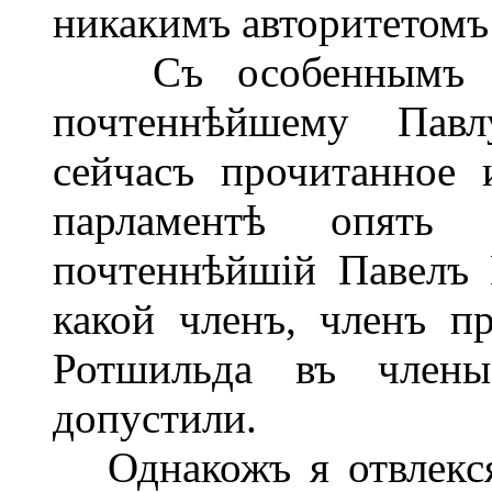
никакимъ авторитетомъ
Съ особеннымъ удо
почтеннѣйшему Пав
сейчасъ прочитанное 
парламентѣ опять
почтеннѣйшій Павелъ 
какой членъ, членъ пр
Ротшильда въ члены
допустили.
Однакожъ я отвлекся 