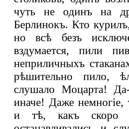
чуть не одинъ на др
Берлинокъ. Кто курилъ,
но всѣ безъ исключ
вздумается, пили пи
неприличныхъ стакана
рѣшительно пило, ѣ
слушало Моцарта! Да-
иначе! Даже немногіе, 
и тѣ, какъ скоро о
останавливались и сл