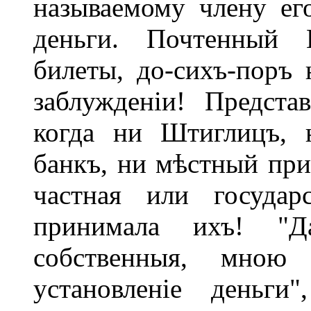
называемому члену его
деньги. Почтенный 
билеты, до-сихъ-поръ 
заблужденіи! Предста
когда ни Штиглицъ, 
банкъ, ни мѣстный при
частная или государ
принимала ихъ! "
собственныя, мною
установленіе деньги