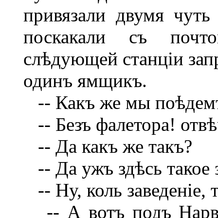
привязали двумя чут
поскакали съ почт
слѣдующей станціи запр
одинъ ямщикъ.
-- Какъ же мы поѣдемъ
-- Безъ фалетора! отв
-- Да какъ же такъ?
-- Да ужъ здѣсь такое 
-- Ну, коль заведеніе, 
-- А вотъ подъ Нарво