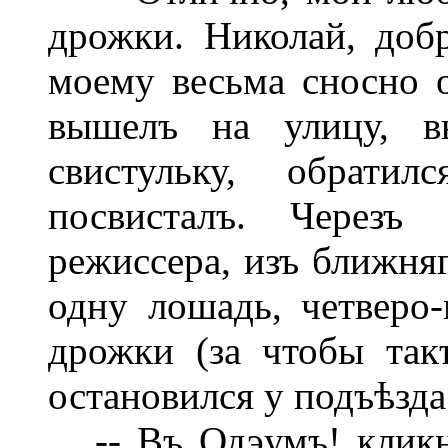
дрожки. Николай, доб
моему весьма сносно 
вышелъ на улицу, в
свистульку, обрат
посвисталъ. Черезъ
режиссера, изъ ближняг
одну лошадь, четверо-
дрожки (за чтобы так
остановился у подъѣзда
-- Въ Одэумъ! кликну