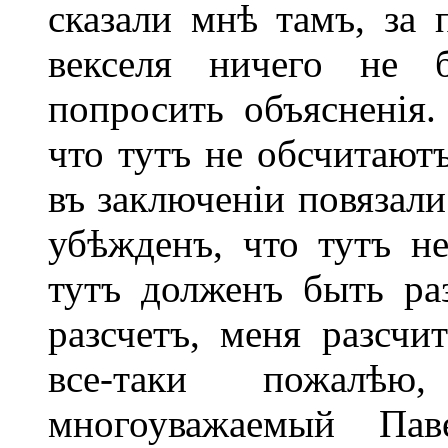
сказали мнѣ тамъ, за 
векселя ничего не 
попросить объясненія.
что тутъ не обсчитаютъ
въ заключеніи повязал
убѣжденъ, что тутъ не
тутъ долженъ быть ра
разсчетъ, меня разсчи
все-таки пожалѣ
многоуважаемый Пав