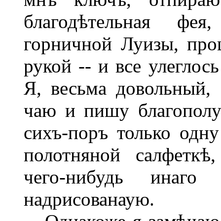
благодѣтельная фея
горничной Луизы, про
рукой -- и все улеглос
Я, весьма довольный,
чаю и пишу благополуч
сихъ-поръ только одн
полотняной салфеткѣ
чего-нибудь инаг
надрисованаую.