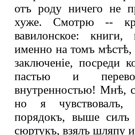
отъ роду ничего не 
хуже. Смотрю -- кру
вавилонское: книги, 
именно на томъ мѣстѣ, 
заключеніе, посреди 
пастью и перево
внутренностью! Мнѣ, с
но я чувствовалъ, 
порядокъ, выше силъ 
сюртукъ, взялъ шляпу и