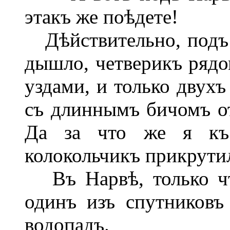
этакъ же поѣдете!
Дѣйствительно, подъ 
дышло, четверикъ рядо
уздами, и только двухъ
съ длиннымъ бичомъ от
Да за что же я къ
колокольчикъ прикрутил
Въ Нарвѣ, только чт
одинъ изъ спутниковъ
водопадъ.