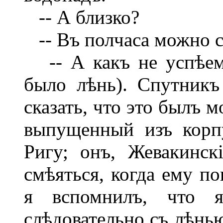
-- А близко?
-- Въ полчаса можно с
-- А какъ не успѣемъ
было лѣнь). Спутникъ
сказать, что это былъ 
выпущенный изъ корп
Ригу; онъ, Жевакинс
смѣяться, когда ему п
я вспомнилъ, что
слѣдовательно съ лѣнью