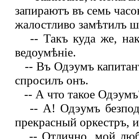
запираютъ въ семь часо
жалостливо замѣтилъ ш
-- Такъ куда же, на
ведоумѣніе.
-- Въ Одэумъ капитанъ
спросилъ онъ.
-- А что такое Одэумъ
-- А! Одэумъ безпод
прекрасный оркестръ, и
-- Отлично, мой любе