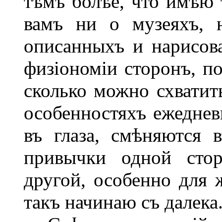
тѣмъ болѣе, что имѣю 
вамъ ни о музеяхъ, 
описанныхъ и нарисов
физіономіи сторонъ, п
сколько можно схватить
особенностяхъ ежеднев
въ глаза, смѣняются
привычки одной сто
другой, особенно для 
такъ начинаю съ далека