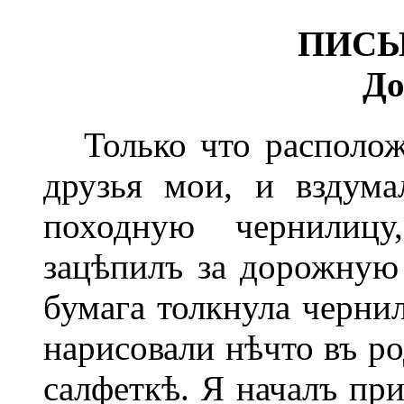
ПИСЬ
До
Только что расположи
друзья мои, и вздум
походную чернилицу
зацѣпилъ за дорожную 
бумага толкнула черни
нарисовали нѣчто въ ро
салфеткѣ. Я началъ при