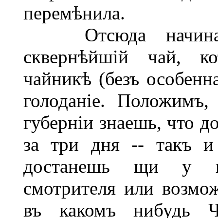
перемѣнила.
Отсюда начинаетс
сквернѣйшій чай, к
чайникѣ (безъ особенна
голоданіе. Положимъ,
губерніи знаешь, что д
за три дня -- такъ и
достанешь щи у ка
смотрителя или возмо
въ какомъ нибудь Ч