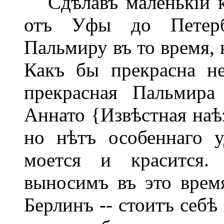
Сдѣлавъ маленькій ко
отъ Уфы до Петерб
Пальмиру въ то время, 
Какъ бы прекрасна н
прекрасная Пальмира
Аннато {Извѣстная наѣз
но нѣтъ особеннаго у
моется и красится.
выносимъ въ это время
Берлинъ -- стоитъ себѣ