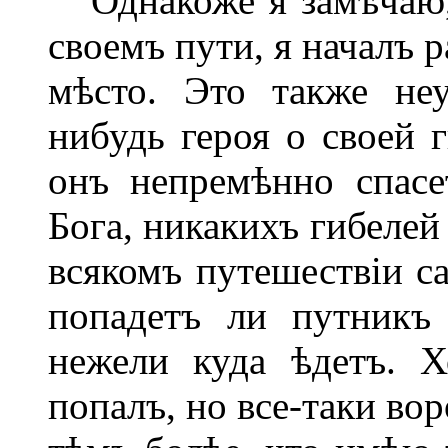
Однакоже я замѣчаю, 
своемъ пути, я началъ р
мѣсто. Это также неу
нибудь героя о своей г
онъ непремѣнно спасе
Бога, никакихъ гибелей
всякомъ путешествіи са
попадетъ ли путникъ
нежели куда ѣдетъ. 
попалъ, но все-таки вор