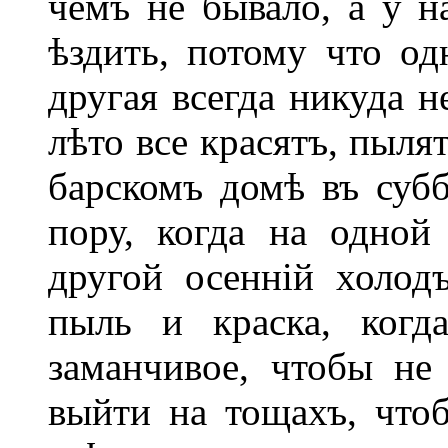
чемъ не бывало, а у 
ѣздить, потому что од
другая всегда никуда н
лѣто все красятъ, пыля
барскомъ домѣ въ субб
пору, когда на одной
другой осенній холод
пыль и краска, когд
заманчивое, чтобы не
выйти на тощахъ, чтоб