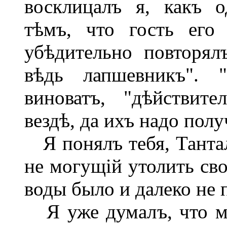
восклицалъ я, какъ 
тѣмъ, что гость его 
убѣдительно повторял
вѣдь лапшевникъ". "
виноватъ, "дѣйствит
вездѣ, да ихъ надо получ
Я понялъ тебя, Тантал
не могущій утолить св
воды было и далеко не 
Я уже думалъ, что мн