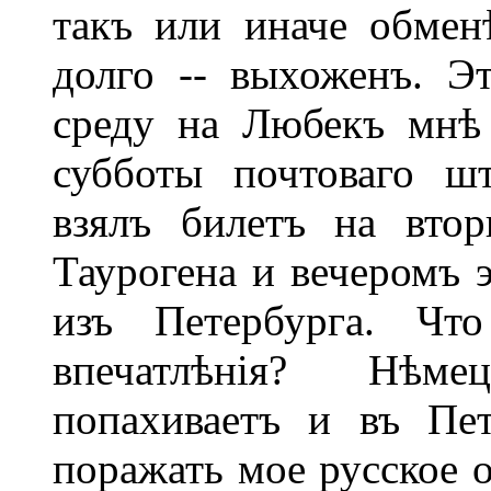
такъ или иначе обмен
долго -- выхоженъ. Э
среду на Любекъ мнѣ 
субботы почтоваго шт
взялъ билетъ на вто
Таурогена и вечеромъ 
изъ Петербурга. Чт
впечатлѣнія? Нѣме
попахиваетъ и въ Пет
поражать мое русское о