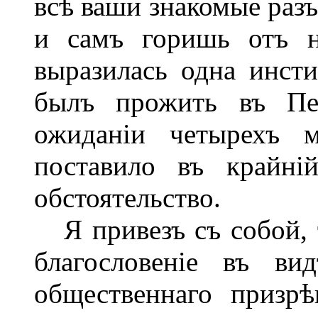
всѣ ваши знакомые раз
и самъ горишь отъ н
выразилась одна инсти
былъ прожить въ Пет
ожиданіи четырехъ м
поставило въ крайні
обстоятельство.
Я привезъ съ собой, т
благословеніе въ ви
общественнаго призрѣ