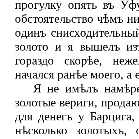
прогулку опять въ Уфу
обстоятельство чѣмъ ни
одинъ снисходительны
золото и я вышелъ из
гораздо скорѣе, неж
начался ранѣе моего, а 
Я не имѣлъ намѣрені
золотые вериги, продаю
для денегъ у Барцига,
нѣсколько золотыхъ, 