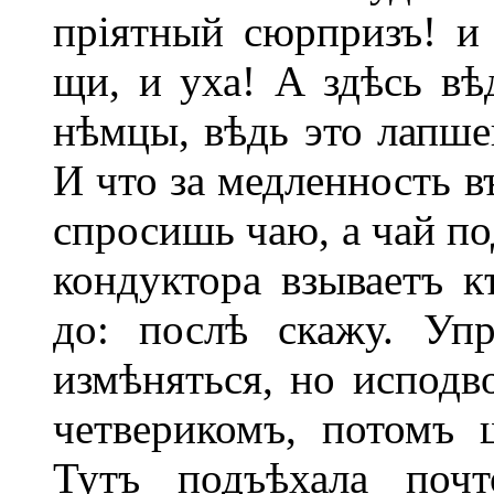
пріятный сюрпризъ! и
щи, и уха! А здѣсь вѣ
нѣмцы, вѣдь это лапшев
И что за медленность в
спросишь чаю, а чай по
кондуктора взываетъ к
до: послѣ скажу. Уп
измѣняться, но исподв
четверикомъ, потомъ 
Тутъ подъѣхала почт