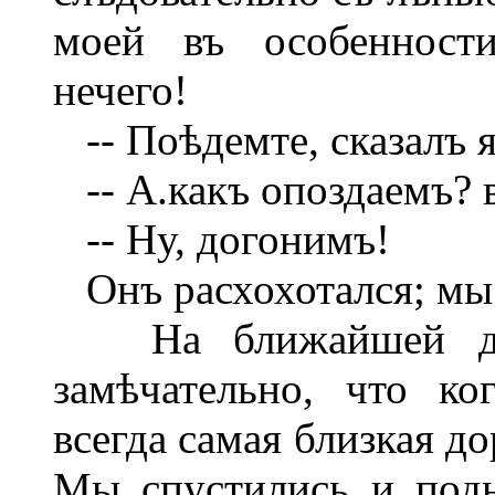
моей въ особенности
нечего!
-- Поѣдемте, сказалъ я
-- А.какъ опоздаемъ? в
-- Ну, догонимъ!
Онъ расхохотался; мы 
На ближайшей дор
замѣчательно, что ко
всегда самая близкая д
Мы спустились и подн