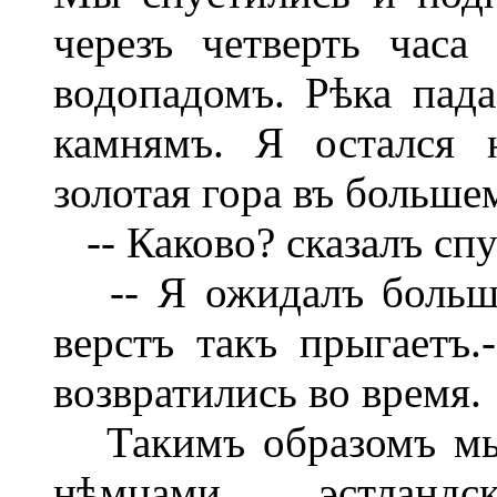
черезъ четверть час
водопадомъ. Рѣка пад
камнямъ. Я остался н
золотая гора въ больше
-- Каково? сказалъ спу
-- Я ожидалъ большаг
верстъ такъ прыгаетъ.
возвратились во время.
Такимъ образомъ мы 
нѣмцами эстланд