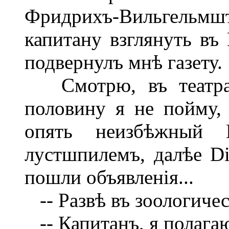
Фридрихъ-Вильгельмште
капитану взглянуть въ 
подвернулъ мнѣ газету.
Смотрю, въ театрах
половину я не пойму, 
опять неизбѣжный 
лустшпилемъ, далѣе Die
пошли объявленія...
-- Развѣ въ зоологическ
-- Капитанъ, я полагаю