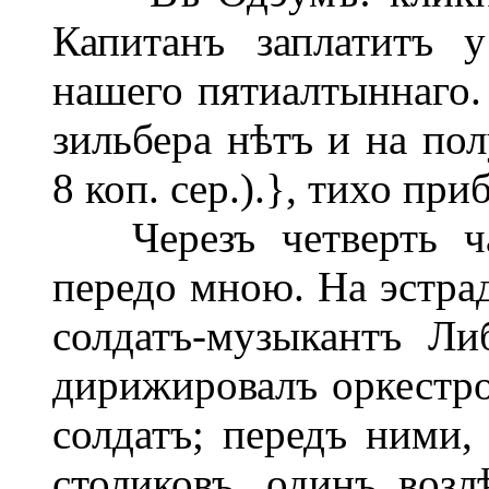
Капитанъ заплатитъ 
нашего пятиалтыннаго.
зильбера нѣтъ и на по
8 коп. сер.).}, тихо пр
Черезъ четверть ча
передо мною. На эстра
солдатъ-музыкантъ Ли
дирижировалъ оркестро
солдатъ; передъ ними, 
столиковъ, одинъ возл