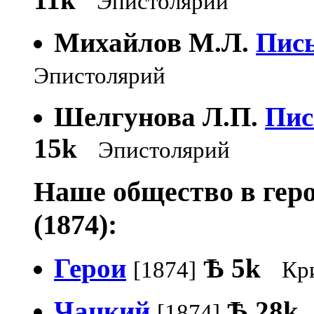
Эпистолярий
Михайлов М.Л.
Пись
Эпистолярий
Шелгунова Л.П.
Пис
15k
Эпистолярий
Наше общество в геро
(1874):
Герои
Ѣ
5k
[1874]
Кр
Чацкий
Ѣ
28k
[1874]