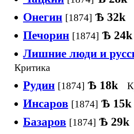
Онегин
Ѣ
32k
[1874]
Печорин
Ѣ
24k
[1874]
Лишние люди и русс
Критика
Рудин
Ѣ
18k
[1874]
К
Инсаров
Ѣ
15k
[1874]
Базаров
Ѣ
29k
[1874]