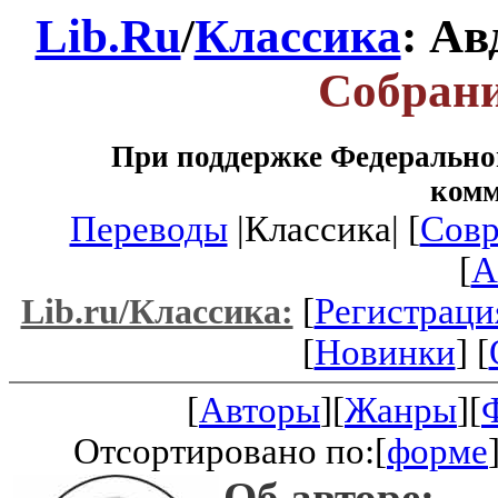
Lib.Ru
/
Классика
: Ав
Собрани
При поддержке Федеральног
ком
Переводы
|Классика| [
Совр
[
A
[
Регистраци
Lib.ru/Классика:
[
Новинки
] [
[
Авторы
][
Жанры
][
Отсортировано по:[
форме
Об авторе: