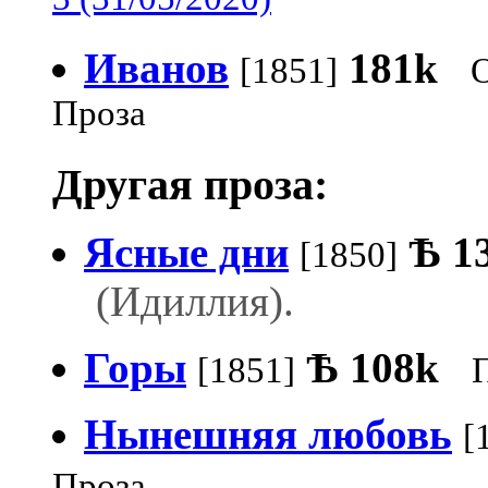
3 (31/05/2020)
Иванов
181k
[1851]
Проза
Другая проза:
Ясные дни
Ѣ
1
[1850]
(Идиллия).
Горы
Ѣ
108k
[1851]
Нынешняя любовь
[
Проза