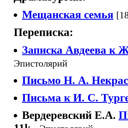
Мещанская семья
[1
Переписка:
Записка Авдеева к 
Эпистолярий
Письмо Н. А. Некра
Письма к И. С. Тург
Вердеревский Е.А.
П
11k