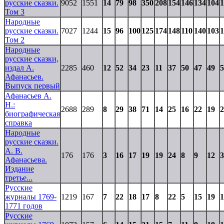
русские сказки.
9052
1551
14
79
98
350
208
154
146
134
104
1
Том 3
Народные
русские сказки.
7027
1244
15
96
100
125
174
148
110
140
103
1
Том 2
Народные
русские сказки,
издал А.
2285
460
12
52
34
23
11
37
50
47
49
5
Афанасьев.
Выпуск первый
Афанасьев А.
Н.:
2688
289
8
29
38
71
14
25
16
22
19
2
биографическая
справка
Народные
русские сказки.
А. В.
176
176
3
16
17
19
19
24
8
9
12
3
Афанасьева.
Издание
третье...
Русские
журналы 1769-
1219
167
7
22
18
17
8
22
5
15
19
1
1771 годов
Русские