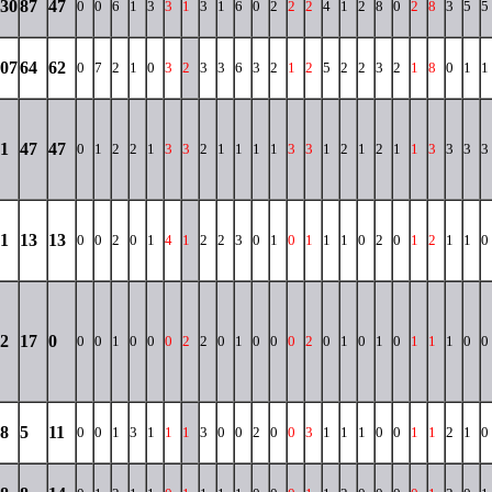
30
87
47
0
0
6
1
3
3
1
3
1
6
0
2
2
2
4
1
2
8
0
2
8
3
5
5
07
64
62
0
7
2
1
0
3
2
3
3
6
3
2
1
2
5
2
2
3
2
1
8
0
1
1
1
47
47
0
1
2
2
1
3
3
2
1
1
1
1
3
3
1
2
1
2
1
1
3
3
3
3
1
13
13
0
0
2
0
1
4
1
2
2
3
0
1
0
1
1
1
0
2
0
1
2
1
1
0
2
17
0
0
0
1
0
0
0
2
2
0
1
0
0
0
2
0
1
0
1
0
1
1
1
0
0
8
5
11
0
0
1
3
1
1
1
3
0
0
2
0
0
3
1
1
1
0
0
1
1
2
1
0