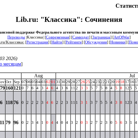
Статист
Lib.ru: "Классика": Сочинения
ансовой поддержке Федерального агентства по печати и массовым коммун
Переводы
|Классика| [
Современная
] [
Самиздат
] [
Заграница
] [
ArtOfWar
]
.ru/Классика:
[
Регистрация
] [
Найти
] [
Рейтинги
] [
Обсуждения
] [
Новинки
] [
Пом
03 2026)
о месяцам
]
Aug
Jul
ov
Oct
Sep
07
06
05
04
03
02
01
31
30
29
28
27
26
25
24
23
22
21
20
19
18
17
16
1
79
160
121
0
7
6
4
3
4
6
4
3
6
11
2
3
3
5
7
5
8
4
5
8
12
5
5
6
118
76
0
2
2
2
3
4
6
2
2
3
11
1
3
1
3
7
5
5
4
3
8
12
3
4
11
79
96
0
2
3
4
1
0
4
4
0
4
3
2
0
3
2
7
2
3
0
5
6
3
1
4