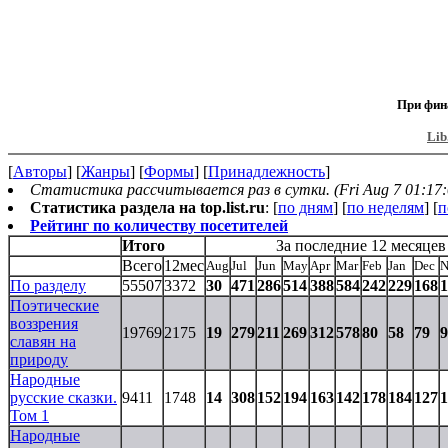
При фин
Lib
[
Авторы
] [
Жанры
] [
Формы
] [
Принадлежность
]
Статистика рассчитывается раз в сутки. (Fri Aug 7 01:17:
Статистика раздела на top.list.ru
: [
по дням
] [
по неделям
] [
п
Рейтинг по количеству посетителей
Итого
За последние 12 месяцев
Всего
12мес
Aug
Jul
Jun
May
Apr
Mar
Feb
Jan
Dec
N
По разделу
55507
3372
30
471
286
514
388
584
242
229
168
1
Поэтические
воззрения
19769
2175
19
279
211
269
312
578
80
58
79
9
славян на
природу
Народные
русские сказки.
9411
1748
14
308
152
194
163
142
178
184
127
1
Том 1
Народные