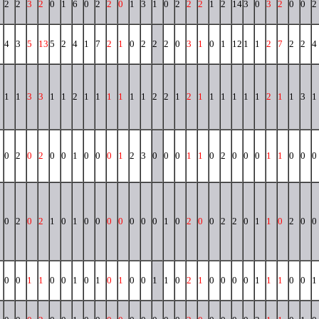
2
2
3
2
0
1
6
0
2
2
0
1
3
1
0
2
2
2
1
2
14
3
0
3
2
0
0
2
4
3
5
13
5
2
4
1
7
2
1
0
2
2
2
0
3
1
0
1
12
1
1
2
7
2
2
4
1
1
3
3
1
1
2
1
1
1
1
1
1
2
2
1
2
1
1
1
1
1
1
2
1
1
3
1
0
2
0
2
0
0
1
0
0
0
1
2
3
0
0
0
1
1
0
2
0
0
0
1
1
0
0
0
0
2
0
2
1
0
1
0
0
0
0
0
0
0
1
0
2
0
0
2
2
0
1
1
0
2
0
0
0
0
1
1
0
0
1
0
1
0
1
0
0
1
1
0
2
1
0
0
0
0
1
1
1
0
0
1