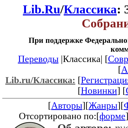
Lib.Ru
/
Классика
:
Собрани
При поддержке Федеральног
ком
Переводы
|Классика| [
Совр
[
A
[
Регистраци
Lib.ru/Классика:
[
Новинки
] [
[
Авторы
][
Жанры
][
Отсортировано по:[
форме
Об авторе:
рус